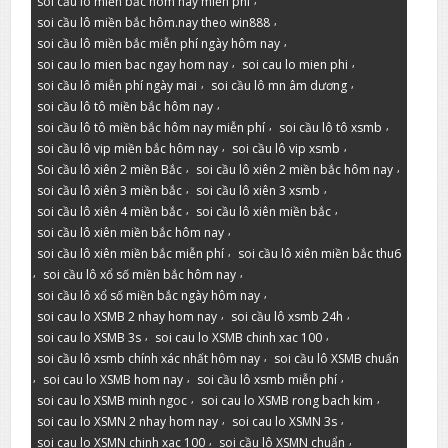
soi cầu lô miền bắc hôm nay miễn phí
,
soi cầu lô miền bắc hôm.nay theo win888
,
soi cầu lô miền bắc miễn phí ngày hôm nay
,
,
soi cau lo mien bac ngay hom nay
soi cau lo mien phi
,
,
soi cầu lô miễn phí ngày mai
soi cầu lô mn âm dương
,
soi cầu lô tô miền bắc hôm nay
,
,
soi cầu lô tô miền bắc hôm nay miễn phí
soi cầu lô tô xsmb
,
,
soi cầu lô vip miền bắc hôm nay
soi cầu lô vip xsmb
,
,
Soi cầu lô xiên 2 miền Bắc
soi cầu lô xiên 2 miền bắc hôm nay
,
,
soi cầu lô xiên 3 miền bắc
soi cầu lô xiên 3 xsmb
,
,
soi cầu lô xiên 4 miền bắc
soi cầu lô xiên miền bắc
,
soi cầu lô xiên miền bắc hôm nay
,
soi cầu lô xiên miền bắc miễn phí
soi cầu lô xiên miền bắc thu6
,
,
soi cầu lô xổ số miền bắc hôm nay
,
soi cầu lô xổ số miền bắc ngày hôm nay
,
,
soi cau lo XSMB 2 nhay hom nay
soi cầu lô xsmb 24h
,
,
soi cau lo XSMB 3s
soi cau lo XSMB chinh xac 100
,
soi cầu lô xsmb chính xác nhất hôm nay
soi cầu lô XSMB chuẩn
,
,
,
soi cau lo XSMB hom nay
soi cầu lô xsmb miễn phí
,
,
soi cau lo XSMB minh ngoc
soi cau lo XSMB rong bach kim
,
,
soi cau lo XSMN 2 nhay hom nay
soi cau lo XSMN 3s
,
,
soi cau lo XSMN chinh xac 100
soi cầu lô XSMN chuẩn