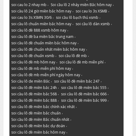
,
,
soi cau lo 2 nhay mb
Soi cầu lô 2 nháy miền Bắc hôm nay
,
,
soi cầu lô 24 giờ miền bắc hôm nay
soi cau lo 3s XSMB
,
,
soi cau lo 3s XSMN 30/6
soi cầu lô bạch thủ xsmb
,
,
soi cầu lô chuẩn miền bắc hôm nay
soi cầu lô dàn xsmb
,
soi cầu lô đề 888 xsmb hôm nay
,
soi cầu lô đề ba miền bắc trung nam
,
soi cầu lô đề chuẩn miền bắc hôm nay
,
soi cầu lô đề chuẩn nhất miền bắc hôm nay
,
,
soi cầu lô đề chuẩn xsmb
soi cầu lô đề mb
,
,
soi cầu lô đề mb hôm nay
soi cầu lô đề mb miễn phí
,
soi cầu lô đề mb miễn phí hôm nay
,
soi cầu lô đề mb miễn phí ngày hôm nay
,
,
Soi cầu lô de miền Bắc
soi cầu lô đề miền bắc 247
,
,
soi cầu lô đề miền bắc 24h
soi cầu lô đề miền bắc 555
,
,
soi cầu lô đề miền bắc 568
soi cầu lô đề miền bắc 666
,
,
soi cầu lô đề miền bắc 888
soi cầu lô đề miền bắc 999
,
soi cầu lô đề miền bắc chính xác nhất
,
soi cầu lô đề miền bắc chuẩn
,
Soi cầu lô đề miền Bắc chuẩn nhất
,
soi cầu lô đề miền bắc dự đoán
,
soi cầu lô đề miền bắc hôm nay