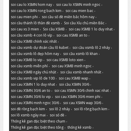
,
,
soi cau lo XSMN hom nay
soi cau lo XSMN minh ngoc
,
,
soi cau lo XSMN rong bach kim
soi cau mien bac
,
,
soi cau mien phi
soi cầu số đề miền bắc hôm nay
,
,
soi cầu thánh lô thần đề xsmb
Soi cầu Xỉu chủ miền Bắc
,
,
,
soi cau xs 3 mien
Soi cầu XSMB
soi cau XSMB 1 lo duy nhat
,
,
soi cầu xsmb 4 con lô víp
soi cau XSMB an to
,
Soi cầu XSMB chính xác nhất
,
,
soi cầu xsmb dự đoán cầu lô kubet
soi cầu xsmb lô 2 nháy
,
,
soi cầu xsmb lô đẹp hôm nay
soi cầu xsmb lô khan
,
,
soi cau XSMB lo vip
soi cau XSMB loto xien
,
,
soi cầu xsmb miễn phí
soi cau XSMB minh ngoc
,
,
Soi cầu XSMB ngày chủ nhật
soi cầu xsmb nhanh nhất
,
,
soi cầu xsmb vip lô de 100
soi cau XSMB wap
,
,
soi cau XSMN 1 lo duy nhat
soi cầu XSMN 30/6
,
,
soi cau XSMN 30/6 an to
soi cau XSMN 30/6 chinh xac nhat
,
,
soi cau XSMN 30/6 lo vip
soi cau XSMN 30/6 mien phi
,
,
soi cau XSMN minh ngoc 30/6
soi cau XSMN wap 30/6
,
,
,
soi đề rồng bạch kim
soi lô 2 nháy
soi lô rồng bạch kim
,
,
soi lô xsmb ngày mai
soi số đề
,
Thống kê gan đặc biệt theo chạm
,
,
Thống kê gan đặc biệt theo tổng
thống kê xsmb