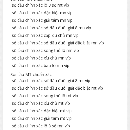
số cầu chính xác lô 3 số mt víp
số cầu chính xác đặc biệt mn víp
số cầu chính xác giải tám mn víp
số cầu chính xác sớ đầu đuôi giải 8 mn víp
số cầu chính xác cặp xíu chủ mn víp
số cầu chính xác sớ đầu đuôi giải đặc biệt mn víp
số cầu chính xác song thủ lô mn víp
số cầu chính xác xíu chủ mn víp
số cầu chính xác bao lô mn víp
Soi cầu MT chuẩn xác
số cầu chính xác sớ đầu đuôi giải 8 mt víp
số cầu chính xác sớ đầu đuôi giải đặc biệt mt víp
số cầu chính xác song thủ lô mt víp
số cầu chính xác xíu chủ mt víp
số cầu chính xác đặc biệt mt víp
số cầu chính xác giải tám mt víp
số cầu chính xác lô 3 số mn víp