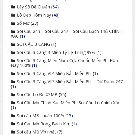
Lấy Số Đề Chuẩn
(64)
Lô Đẹp Hôm Nay
(48)
Sổ Mơ
(23)
Soi Cầu 24h – Soi Cầu 247 – Soi Cầu Bạch Thủ CHÍNH
XÁC
(1)
SOI CẦU 3 CÀNG
(1)
Soi Cầu 3 Càng 3 Miền Tỷ Lệ Trúng 99%
(1)
Soi Cầu 3 Càng Miền Nam Cực Chuẩn Miễn Phí Hôm
Nay 100%
(1)
Soi Cầu 3 Càng VIP Miền Bắc Miễn Phí
(1)
Soi Cầu 3 Càng VIP Miền Bắc Miễn Phí – Dự Đoán 247
(1)
Soi Cầu Lô Đề XSMB
(56)
Soi Cầu Mb Chính Xác Miễn Phí Soi Cầu Lô Chính Xác
(1)
Soi cầu MB chuẩn 100%
(15)
Soi Cau Mb Rong Bach Kim
(1)
Soi cầu MB Víp nhất
(7)