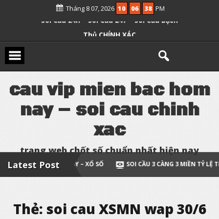
Skip
Tháng 8 07, 2026
10
06
38
PM
to
Miễn Phí Hôm Nay 100%
content
Soi Cầu 24h – Soi Cầu 247 – Soi Cầu Bạch
Thủ CHÍNH XÁC
Soi Cau Mb Rong Bach Kim
Giờ Vàng Chốt Số Miền Bắc Hôm Nay –
c
a
u
v
i
p
m
i
e
n
b
a
c
h
o
m
Xổ Số 666
n
a
y
–
s
o
i
c
a
u
c
h
i
n
h
x
a
c
t
r
a
n
g
w
e
b
c
h
ố
t
s
ố
c
h
u
ẩ
n
n
h
ấ
t
h
i
ệ
n
n
a
y
Latest Post
HÔM NAY – XỔ SỐ
SOI CẦU 3 CÀNG 3 MIỀN TỶ LỆ TRÚNG 99%
Thẻ:
soi cau XSMN wap 30/6