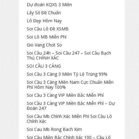
Dự đoán KQXS 3 Miền
Lấy Số Đề Chuẩn
Lô Đẹp Hôm Nay
Soi Cầu Lô Đề XSMB
Soi Lô MB Miễn Phí
Gio Vang Chot So
Soi Cầu 24h – Soi Cầu 247 – Soi Cầu Bạch
Thủ CHÍNH XÁC
SOI CẦU 3 CÀNG
Soi Cầu 3 Càng 3 Miền Tỷ Lệ Trúng 99%
Soi Cầu 3 Càng Miền Nam Cực Chuẩn Miễn
Phí Hôm Nay 100%
Soi Cầu 3 Càng VIP Miền Bắc Miễn Phí
Soi Cầu 3 Càng VIP Miền Bắc Miễn Phí – Dự
Đoán 247
Soi Cầu Mb Chính Xác Miễn Phí Soi Cầu Lô
Chính Xác
Soi Cau Mb Rong Bach Kim
Soi Cầu Miền Bắc Chính Xác 100 – Cầu Lô