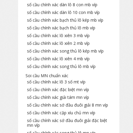
số cầu chính xác dàn lô 8 con mb víp
số cầu chính xác dàn lô 10 con mb víp
số cầu chính xác bạch thủ lô kép mb víp
số cầu chính xác bạch thủ lô mb víp
số cầu chính xác lô xiên 3 mb víp
số cầu chính xác lô xiên 2 mb víp
số cầu chính xác song thủ lô kép mb víp
số cầu chính xác lô xiên 4 mb víp
số cầu chính xác song thủ lô mb víp
Soi cầu MN chuẩn xác
số cầu chính xác lô 3 số mt víp
số cầu chính xác đặc biệt mn víp
số cầu chính xác giải tám mn víp
số cầu chính xác sớ đầu đuôi giải 8 mn víp
số cầu chính xác cặp xíu chủ mn víp
số cầu chính xác sớ đầu đuôi giải đặc biệt
mn víp
số cầu chính xác song thủ lô mn víp