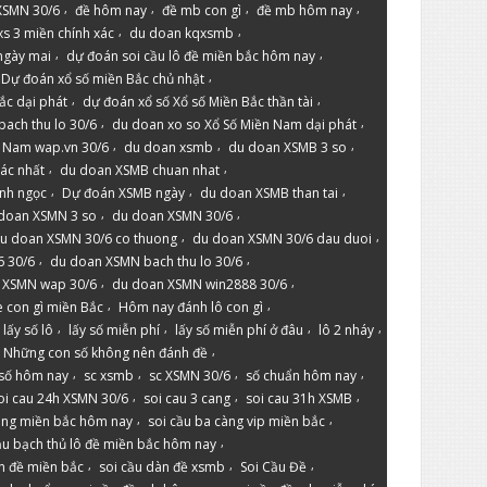
,
,
,
,
XSMN 30/6
đề hôm nay
đề mb con gì
đề mb hôm nay
,
,
s 3 miền chính xác
du doan kqxsmb
,
,
ngày mai
dự đoán soi cầu lô đề miền bắc hôm nay
,
Dự đoán xổ số miền Bắc chủ nhật
,
,
ắc dại phát
dự đoán xổ số Xổ số Miền Bắc thần tài
,
,
ach thu lo 30/6
du doan xo so Xổ Số Miền Nam dại phát
,
,
,
n Nam wap.vn 30/6
du doan xsmb
du doan XSMB 3 so
,
,
ác nhất
du doan XSMB chuan nhat
,
,
,
nh ngọc
Dự đoán XSMB ngày
du doan XSMB than tai
,
,
doan XSMN 3 so
du doan XSMN 30/6
,
,
u doan XSMN 30/6 co thuong
du doan XSMN 30/6 dau duoi
,
,
6 30/6
du doan XSMN bach thu lo 30/6
,
,
 XSMN wap 30/6
du doan XSMN win2888 30/6
,
,
 con gì miền Bắc
Hôm nay đánh lô con gì
,
,
,
,
lấy số lô
lấy số miễn phí
lấy số miễn phí ở đâu
lô 2 nháy
,
Những con số không nên đánh đề
,
,
,
,
 số hôm nay
sc xsmb
sc XSMN 30/6
số chuẩn hôm nay
,
,
,
oi cau 24h XSMN 30/6
soi cau 3 cang
soi cau 31h XSMB
,
,
càng miền bắc hôm nay
soi cầu ba càng vip miền bắc
,
ầu bạch thủ lô đề miền bắc hôm nay
,
,
,
n đề miền bắc
soi cầu dàn đề xsmb
Soi Cầu Đề