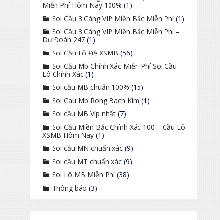
Miễn Phí Hôm Nay 100%
(1)
Soi Cầu 3 Càng VIP Miền Bắc Miễn Phí
(1)
Soi Cầu 3 Càng VIP Miền Bắc Miễn Phí –
Dự Đoán 247
(1)
Soi Cầu Lô Đề XSMB
(56)
Soi Cầu Mb Chính Xác Miễn Phí Soi Cầu
Lô Chính Xác
(1)
Soi cầu MB chuẩn 100%
(15)
Soi Cau Mb Rong Bach Kim
(1)
Soi cầu MB Víp nhất
(7)
Soi Cầu Miền Bắc Chính Xác 100 – Cầu Lô
XSMB Hôm Nay
(1)
Soi cầu MN chuẩn xác
(9)
Soi cầu MT chuẩn xác
(9)
Soi Lô MB Miễn Phí
(38)
Thông báo
(3)