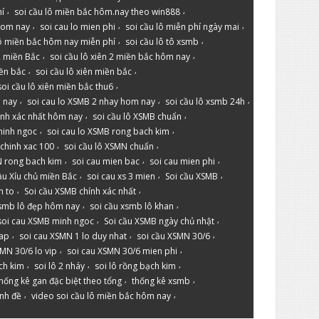
,
,
hí
soi cầu lô miền bắc hôm.nay theo win888
,
,
,
 hom nay
soi cau lo mien phi
soi cầu lô miễn phí ngày mai
,
,
tô miền bắc hôm nay miễn phí
soi cầu lô tô xsmb
,
,
 2 miền Bắc
soi cầu lô xiên 2 miền bắc hôm nay
,
,
iền bắc
soi cầu lô xiên miền bắc
,
soi cầu lô xiên miền bắc thu6
,
,
,
m nay
soi cau lo XSMB 2 nhay hom nay
soi cầu lô xsmb 24h
,
,
ính xác nhất hôm nay
soi cầu lô XSMB chuẩn
,
,
minh ngoc
soi cau lo XSMB rong bach kim
,
,
 chinh xac 100
soi cầu lô XSMN chuẩn
,
,
,
N rong bach kim
soi cau mien bac
soi cau mien phi
,
,
,
ầu Xỉu chủ miền Bắc
soi cau xs 3 mien
Soi cầu XSMB
,
,
n to
Soi cầu XSMB chính xác nhất
,
,
xsmb lô đẹp hôm nay
soi cầu xsmb lô khan
,
,
soi cau XSMB minh ngoc
Soi cầu XSMB ngày chủ nhật
,
,
,
wap
soi cau XSMN 1 lo duy nhat
soi cầu XSMN 30/6
,
,
SMN 30/6 lo vip
soi cau XSMN 30/6 mien phi
,
,
,
ch kim
soi lô 2 nháy
soi lô rồng bạch kim
,
,
hống kê gan đặc biệt theo tổng
thống kê xsmb
,
,
nh đề
video soi cầu lô miền bắc hôm nay