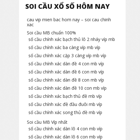
SOI CẦU XỔ SỐ HÔM NAY
cau vip mien bac hom nay – soi cau chinh
xac
Soi cầu MB chuẩn 100%
số cầu chính xác bạch thủ lô 2 nháy víp mb
số cầu chính xác ba càng víp mb víp
số cầu chính xác cặp 3 càng víp mb víp
số cầu chính xác dàn đề 4 con mb víp
số cầu chính xác dàn đề 6 con mb víp
số cầu chính xác dàn đề 8 con mb víp
số cầu chính xác dàn đề 10 con mb víp
số cầu chính xác bạch thủ đề mb víp
số cầu chính xác đề đầu đuôi mb víp
số cầu chính xác song thủ đề mb víp
Soi cầu MB Víp nhất
số cầu chính xác dàn lô 4 con mb víp
số cầu chính xác dàn lô 6 con mb víp