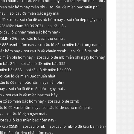
,
,
,
 mb chuẩn
soi cầu đề mb hôm nay
soi cầu đề mb miễn phí
,
,
 miền bắc hôm nay miễn phí
soi cầu đề miền bắc miễn phí
,
,
 nay
soi cầu đề miền bắc ngày mai
,
,
,
u đề xsmb
soi cầu đề xsmb hôm nay
soi cầu đẹp ngày mai
,
,
Xổ Số Miền Nam 30-06-2021
soi cầu lô
,
oi cầu lô 2 nháy miền Bắc hôm nay
,
,
 XSMN 30/6
soi cầu lô bạch thủ xsmb
,
,
đề 888 xsmb hôm nay
soi cầu lô đề ba miền bắc trung nam
,
,
,
 bắc hôm nay
soi cầu lô đề chuẩn xsmb
soi cầu lô đề mb
,
mb miễn phí hôm nay
soi cầu lô đề mb miễn phí ngày hôm nay
,
,
ền bắc 24h
soi cầu lô đề miền bắc 555
,
,
 miền bắc 888
soi cầu lô đề miền bắc 999
,
oi cầu lô đề miền Bắc chuẩn nhất
,
 cầu lô đề miền bắc hôm nay miễn phí
,
,
nay
soi cầu lô đề miền bắc ngày mai
,
,
ẩn
soi cầu lô đề miền bắc thứ bảy
,
,
 đề xổ số miền bắc hôm nay
soi cầu lô đề xsmb
,
,
cầu lô đề xsmb hôm nay
soi cầu lô de xsmb miễn phí
,
,
y
soi cầu lô đẹp ngày mai
,
soi cầu lô kép miền bắc hôm nay
,
,
,
lo kep XSMN
soi cau lo mb
soi cầu lô mb-lô đề kép ba miền
,
 lô miền bắc đẹp nhất hôm nay