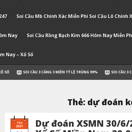
247
Soi Cầu Mb Chính Xác Miễn Phí Soi Cầu Lô Chính 
Hôm Nay
Soi Cầu Rồng Bạch Kim 666 Hôm Nay Miễn Ph
m Nay – Xổ Số
3 CÀNG 3 MIỀN TỶ LỆ TRÚNG 99%
SOI CẦU 3 CÀNG VIP MIỀN BẮC MI
Thẻ:
dự đoán k
Dự đoán XSMN 30/6/2
Th6
2021