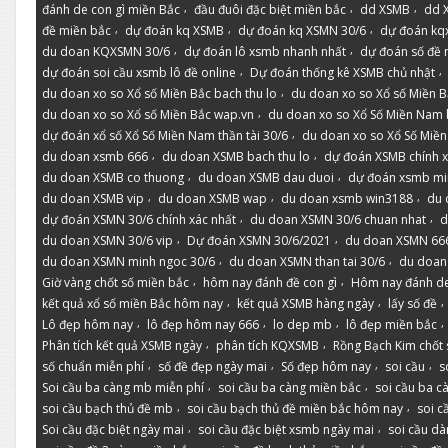
,
,
,
đánh de con gì miền Bắc
đầu đuôi đặc biệt miền bắc
dd XSMB
dd 
,
,
,
đề miền bắc
dự đoán kq XSMB
dự đoán kq XSMN 30/6
dự đoán kqx
,
,
du doan KQXSMN 30/6
dự đoán lô xsmb nhanh nhất
dự đoán số đề 
,
,
dự đoán soi cầu xsmb lô đề online
Dự đoán thống kê XSMB chủ nhật
,
du doan xo so Xổ số Miền Bắc bach thu lo
du doan xo so Xổ số Miền B
,
du doan xo so Xổ số Miền Bắc wap.vn
du doan xo so Xổ Số Miền Nam b
,
dự đoán xổ số Xổ Số Miền Nam thần tài 30/6
du doan xo so Xổ Số Miề
,
,
du doan xsmb 666
du doan XSMB bach thu lo
dự đoán XSMB chính x
,
,
du doan XSMB co thuong
du doan XSMB dau duoi
dự đoán xsmb mi
,
,
,
du doan XSMB vip
du doan XSMB wap
du doan xsmb win3188
du 
,
,
dự đoán XSMN 30/6 chính xác nhất
du doan XSMN 30/6 chuan nhat
d
,
,
du doan XSMN 30/6 vip
Dự đoán XSMN 30/6/2021
du doan XSMN 66
,
,
du doan XSMN minh ngoc 30/6
du doan XSMN than tai 30/6
du doan
,
,
Giờ vàng chốt số miền bắc
hôm nay đánh đề con gì
Hôm nay đánh de
,
,
,
kết quả xổ số miền Bắc hôm nay
kết quả XSMB hàng ngày
lấy số đề
,
,
,
,
Lô đẹp hôm nay
lô đẹp hôm nay 666
lo dep mb
lô đẹp miền bắc
,
,
Phân tích kết quả XSMB ngày
phân tích KQXSMB
Rồng Bạch Kim chốt
,
,
,
,
số chuẩn miễn phí
số đề đẹp ngày mai
Số đẹp hôm nay
soi cầu
s
,
,
Soi cầu ba càng mb miễn phí
soi cầu ba càng miền bắc
soi cầu ba 
,
,
soi cầu bạch thủ đề mb
soi cầu bạch thủ đề miền bắc hôm nay
soi c
,
,
Soi cầu đặc biệt ngày mai
soi cầu đặc biệt xsmb ngày mai
soi cầu dà