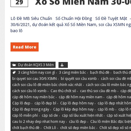
Xổ Số Miền Nam 30-0
29
Lô Đề MB Siêu Chuẩn Số Chuẩn Hội Đồng Số Đề Tuyệ
30/6/2021, dự đoán kết quả Xổ Số Miền Nam, soi cầu XSMN ngày
bao lô
Read More
Dự đoán KQXS 3 Miền
,
,
,
3 càng hôm nay con gì
3 càng miền bắc
bạch thủ đề
bach thủ 
,
,
bi quyet soi cau 30/6 XSMN
bí quyết soi cầu xsmb
cách soi cầu đề m
,
cách soi cầu lô đề miền bắc chính xác nhất
cách soi cầu lô miền bắc 
,
,
,
cách soi cầu lô xsmb
Cao thủ chốt số
cao thủ soi cầu đề mb
cặp đ
,
,
cặp đề hôm nay miền bắc
cặp đề hôm nay miền nam
cặp đề hôm na
,
,
,
Cặp lô đẹp
cặp lô đẹp bl
Cặp lô đẹp hôm nay
cặp lô đẹp nhất hô
,
,
,
Cặp lô đẹp trong ngày
Cặp lô kép đẹp hôm nay
cặp lô mb
cặp lô
,
,
,
cặp lô miễn phí
cặp số de
cặp số lâu xuất hiện nhất
cặp số xuất hi
,
,
cau lo 2 nhay dep nhat hom nay
cầu lô đẹp
Cầu lô miền Bắc đặc biệ
,
,
,
chốt bạch thủ đề
Chốt Lô
chốt số đẹp miền bắc
Chốt số đẹp xổ số 