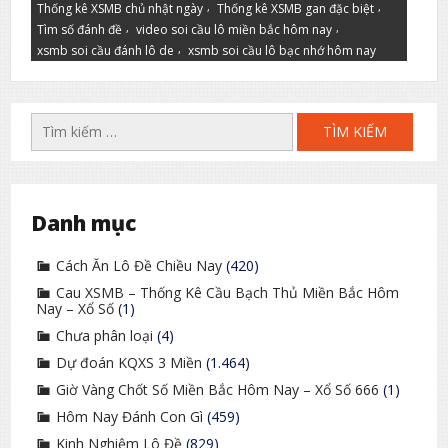
,
,
Thống kê XSMB chủ nhật ngày
Thống kê XSMB gan đặc biệt
,
,
Tìm số đánh đề
video soi cầu lô miền bắc hôm nay
,
xsmb soi cầu đánh lô de
xsmb soi cầu lô bạc nhớ hôm nay
Tìm
kiếm
cho:
Danh mục
Cách Ăn Lô Đề Chiều Nay
(420)
Cau XSMB – Thống Kê Cầu Bạch Thủ Miền Bắc Hôm
Nay – Xổ Số
(1)
Chưa phân loại
(4)
Dự đoán KQXS 3 Miền
(1.464)
Giờ Vàng Chốt Số Miền Bắc Hôm Nay – Xổ Số 666
(1)
Hôm Nay Đánh Con Gì
(459)
Kinh Nghiệm Lô Đề
(829)