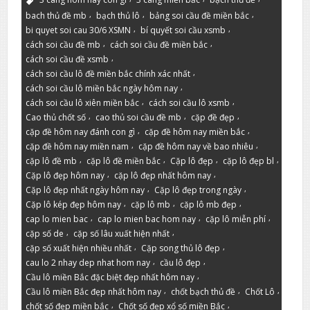
,
,
,
bach thủ đề mb
bạch thủ lô
bảng soi cầu đề miền bắc
,
,
bi quyet soi cau 30/6 XSMN
bí quyết soi cầu xsmb
,
,
cách soi cầu đề mb
cách soi cầu đề miền bắc
,
cách soi cầu đề xsmb
,
cách soi cầu lô đề miền bắc chính xác nhất
,
cách soi cầu lô miền bắc ngày hôm nay
,
,
cách soi cầu lô xiên miền bắc
cách soi cầu lô xsmb
,
,
,
Cao thủ chốt số
cao thủ soi cầu đề mb
cặp đề đẹp
,
,
cặp đề hôm nay đánh con gì
cặp đề hôm nay miền bắc
,
,
cặp đề hôm nay miền nam
cặp đề hôm nay về bao nhiêu
,
,
,
,
cặp lô đề mb
cặp lô đề miền bắc
Cặp lô đẹp
cặp lô đẹp bl
,
,
Cặp lô đẹp hôm nay
cặp lô đẹp nhất hôm nay
,
,
Cặp lô đẹp nhất ngày hôm nay
Cặp lô đẹp trong ngày
,
,
,
Cặp lô kép đẹp hôm nay
cặp lô mb
cặp lô mb đẹp
,
,
,
cap lo mien bac
cap lo mien bac hom nay
cặp lô miễn phí
,
,
cặp số de
cặp số lâu xuất hiện nhất
,
,
cặp số xuất hiện nhiều nhất
Cặp song thủ lô đẹp
,
,
cau lo 2 nhay dep nhat hom nay
cầu lô đẹp
,
Cầu lô miền Bắc đặc biệt đẹp nhất hôm nay
,
,
,
Cầu lô miền Bắc đẹp nhất hôm nay
chốt bạch thủ đề
Chốt Lô
,
,
chốt số đẹp miền bắc
Chốt số đẹp xổ số miền Bắc