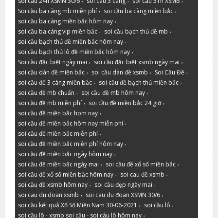
soi cau 24h XSMN 30/6
soi cau 3 cang
soi cau 31h XSMB
,
,
Soi cầu ba càng mb miễn phí
soi cầu ba càng miền bắc
,
soi cầu ba càng miền bắc hôm nay
,
,
soi cầu ba càng vip miền bắc
soi cầu bạch thủ đề mb
,
soi cầu bạch thủ đề miền bắc hôm nay
,
soi cầu bạch thủ lô đề miền bắc hôm nay
,
,
Soi cầu đặc biệt ngày mai
soi cầu đặc biệt xsmb ngày mai
,
,
,
soi cầu dàn đề miền bắc
soi cầu dàn đề xsmb
Soi Cầu Đề
,
,
soi cầu đề 3 càng miền bắc
soi cầu đề bạch thủ miền bắc
,
,
soi cầu đề mb chuẩn
soi cầu đề mb hôm nay
,
,
soi cầu đề mb miễn phí
soi cầu đề miền bắc 24 giờ
,
soi cầu đề miền bắc hom nay
,
soi cầu đề miền bắc hôm nay miễn phí
,
soi cầu đề miền bắc miễn phí
,
soi cầu đề miền bắc miễn phí hôm nay
,
soi cầu đề miền bắc ngày hôm nay
,
,
soi cầu đề miền bắc ngày mai
soi cầu đề xổ số miền bắc
,
,
soi cầu đề xổ số miền bắc hôm nay
soi cau đề xsmb
,
,
soi cầu đề xsmb hôm nay
soi cầu đẹp ngày mai
,
,
soi cau du doan xsmb
soi cau du đoan XSMN 30/6
,
,
soi cầu kết quả Xổ Số Miền Nam 30-06-2021
soi cầu lô
,
soi cầu lô - xsmb soi cầu - soi câu lô hôm nay