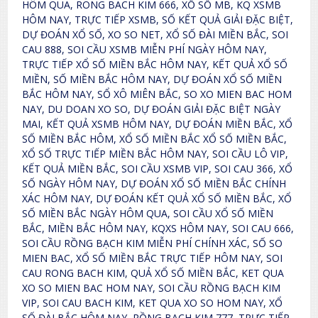
HÔM QUA, RONG BACH KIM 666, XỔ SỐ MB, KQ XSMB
HÔM NAY, TRỰC TIẾP XSMB, SỐ KẾT QUẢ GIẢI ĐẶC BIỆT,
DỰ ĐOÁN XỔ SỐ, XO SO NET, XỔ SỐ ĐÀI MIỀN BẮC, SOI
CAU 888, SOI CẦU XSMB MIỄN PHÍ NGÀY HÔM NAY,
TRỰC TIẾP XỔ SỐ MIỀN BẮC HÔM NAY, KẾT QUẢ XỔ SỐ
MIỀN, SỐ MIỀN BẮC HÔM NAY, DỰ ĐOÁN XỔ SỐ MIỀN
BẮC HÔM NAY, SỔ XÔ MIÊN BẮC, SO XO MIEN BAC HOM
NAY, DU DOAN XO SO, DỰ ĐOÁN GIẢI ĐẶC BIỆT NGÀY
MAI, KẾT QUẢ XSMB HÔM NAY, DỰ ĐOÁN MIỀN BẮC, XỔ
SỐ MIỀN BẮC HÔM, XỔ SỐ MIỀN BẮC XỔ SỐ MIỀN BẮC,
XỔ SỐ TRỰC TIẾP MIỀN BẮC HÔM NAY, SOI CẦU LÔ VIP,
KẾT QUẢ MIỀN BẮC, SOI CẦU XSMB VIP, SOI CAU 366, XỔ
SỐ NGÀY HÔM NAY, DỰ ĐOÁN XỔ SỐ MIỀN BẮC CHÍNH
XÁC HÔM NAY, DỰ ĐOÁN KẾT QUẢ XỔ SỐ MIỀN BẮC, XỔ
SỐ MIỀN BẮC NGÀY HÔM QUA, SOI CẦU XỔ SỐ MIỀN
BẮC, MIỀN BẮC HÔM NAY, KQXS HÔM NAY, SOI CAU 666,
SOI CẦU RỒNG BẠCH KIM MIỄN PHÍ CHÍNH XÁC, SỐ SO
MIEN BAC, XỔ SỐ MIỀN BẮC TRỰC TIẾP HÔM NAY, SOI
CAU RONG BACH KIM, QUẢ XỔ SỐ MIỀN BẮC, KET QUA
XO SO MIEN BAC HOM NAY, SOI CẦU RỒNG BẠCH KIM
VIP, SOI CAU BACH KIM, KET QUA XO SO HOM NAY, XỔ
SỐ ĐÀI BẮC HÔM NAY, RỒNG BẠCH KIM 777, TRỰC TIẾP