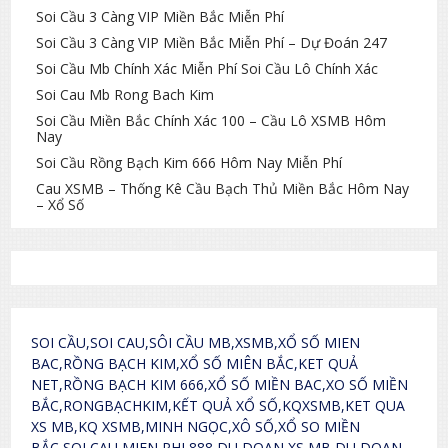
Soi Cầu 3 Càng VIP Miền Bắc Miễn Phí
Soi Cầu 3 Càng VIP Miền Bắc Miễn Phí – Dự Đoán 247
Soi Cầu Mb Chính Xác Miễn Phí Soi Cầu Lô Chính Xác
Soi Cau Mb Rong Bach Kim
Soi Cầu Miền Bắc Chính Xác 100 – Cầu Lô XSMB Hôm
Nay
Soi Cầu Rồng Bạch Kim 666 Hôm Nay Miễn Phí
Cau XSMB – Thống Kê Cầu Bạch Thủ Miền Bắc Hôm Nay
– Xổ Số
SOI CẦU,SOI CAU,SÔI CẦU MB,XSMB,XỔ SỐ MIEN
BAC,RỒNG BẠCH KIM,XỔ SỐ MIÊN BẮC,KET QUẢ
NET,RỒNG BẠCH KIM 666,XỔ SỐ MIỀN BAC,XO SỐ MIỀN
BẮC,RONGBẠCHKIM,KẾT QUẢ XỔ SỐ,KQXSMB,KET QUA
XS MB,KQ XSMB,MINH NGỌC,XÔ SỐ,XỔ SO MIỀN
BẮC,SOI CAU MIEN PHI 888,DU DOAN XS MB,DU DOAN