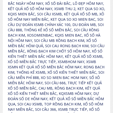
BẮC NGÀY HÔM NAY, XỔ SỐ ĐÀI BẮC, LÔ ĐẸP HÔM NAY,
KẾT QUẢ XỔ SỐ HÔM NAY, XSMB THU 2, KET QUA SO XO,
KQXS MIEN BẮC, SOI CẦU XSMB, KẾT QUẢ XỔ SỐ MB, XÔ
SỐ HÔM NAY MIỀN BẮC, KET QUA SO XO MIEN BAC, SOI
CẦU DỰ ĐOÁN XSMB CHÍNH XÁC 100, DU ĐOÁN MB, SOI
CẦU 888, THỐNG KÊ XỔ SỐ MIỀN BẮC, SOI CẦU RỒNG
BẠCH KIM, XOSOMIENBAC, KQXS MIEN BAC, XỔ SỐ HÀ
NỘI HÔM NAY, SOI CẦU MB RỒNG BẠCH KIM, XỔ SỐ
MIỀN BẮC HÔM QUẢ, SOI CAU RONG BẠCH KIM, SOI CẦU
MIỀN BẮC, RỒNG BẠCH KIM CHỐT SỐ HÔM NAY, XỔ SỐ
KIẾN THIẾT MIỀN BẮC HÔM NAY, KẾT QUẢ XỔ SỐ XSMB,
XỔ SỐ MIỀN BẮC TRỰC TIẾP, XSMBHOM NAY, XSMB
XSMN KẾT QUẢ XỔ SỐ MIỀN BẮC HÔM NAY, RONG BẠCH
KIM, THỐNG KÊ XSMB, XỔ SỐ KIẾN THIẾT MIÊN BẮC, SOI
CẦU MIỄN PHÍ 888, XO SO MIEN BAC HOM NAY, SỔ XÔ
MIÊN BẮC HÔM NAY, SOI CẦU 666, TRỰC TIẾP KẾT QUẢ
XỔ SỐ MIỀN BẮC, CAU MB, RÔNG BẠCH KIM, KẾT QUẢ
XỔ SỐ KIẾN THIẾT MIỀN BẮC, KQXSMB HÔM NAY, DỰ
ĐOÁN SỐ DE HÔM NAY, KẾT QUẢ XỔ SỐ MIỀN BẮC HÔM
QUA, SOI CAU XSMB, TOP RỒNG BẠCH KIM, XỔ SỐ HÔM
NAY MIỀN BẮC, SOI CÂU 366, XSMB TRỰC TIẾP, XỔ SỐ