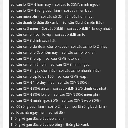
,
,
soi cau lo XSMN hom nay
soi cau lo XSMN minh ngoc
,
,
soi cau lo XSMN rong bach kim
soi cau mien bac
,
,
soi cau mien phi
soi cầu số đề miền bắc hôm nay
,
,
soi cầu thánh lô thần đề xsmb
Soi cầu Xỉu chủ miền Bắc
,
,
,
soi cau xs 3 mien
Soi cầu XSMB
soi cau XSMB 1 lo duy nhat
,
,
soi cầu xsmb 4 con lô víp
soi cau XSMB an to
,
Soi cầu XSMB chính xác nhất
,
,
soi cầu xsmb dự đoán cầu lô kubet
soi cầu xsmb lô 2 nháy
,
,
soi cầu xsmb lô đẹp hôm nay
soi cầu xsmb lô khan
,
,
soi cau XSMB lo vip
soi cau XSMB loto xien
,
,
soi cầu xsmb miễn phí
soi cau XSMB minh ngoc
,
,
Soi cầu XSMB ngày chủ nhật
soi cầu xsmb nhanh nhất
,
,
soi cầu xsmb vip lô de 100
soi cau XSMB wap
,
,
soi cau XSMN 1 lo duy nhat
soi cầu XSMN 30/6
,
,
soi cau XSMN 30/6 an to
soi cau XSMN 30/6 chinh xac nhat
,
,
soi cau XSMN 30/6 lo vip
soi cau XSMN 30/6 mien phi
,
,
soi cau XSMN minh ngoc 30/6
soi cau XSMN wap 30/6
,
,
,
soi đề rồng bạch kim
soi lô 2 nháy
soi lô rồng bạch kim
,
,
soi lô xsmb ngày mai
soi số đề
,
Thống kê gan đặc biệt theo chạm
,
,
Thống kê gan đặc biệt theo tổng
thống kê xsmb