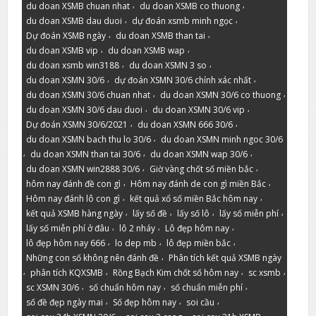
,
,
du doan XSMB chuan nhat
du doan XSMB co thuong
,
,
du doan XSMB dau duoi
dự đoán xsmb minh ngọc
,
,
Dự đoán XSMB ngày
du doan XSMB than tai
,
,
du doan XSMB vip
du doan XSMB wap
,
,
du doan xsmb win3188
du doan XSMN 3 so
,
,
du doan XSMN 30/6
dự đoán XSMN 30/6 chính xác nhất
,
,
du doan XSMN 30/6 chuan nhat
du doan XSMN 30/6 co thuong
,
,
du doan XSMN 30/6 dau duoi
du doan XSMN 30/6 vip
,
,
Dự đoán XSMN 30/6/2021
du doan XSMN 666 30/6
,
du doan XSMN bach thu lo 30/6
du doan XSMN minh ngoc 30/6
,
,
,
du doan XSMN than tai 30/6
du doan XSMN wap 30/6
,
,
du doan XSMN win2888 30/6
Giờ vàng chốt số miền bắc
,
,
hôm nay đánh đề con gì
Hôm nay đánh de con gì miền Bắc
,
,
Hôm nay đánh lô con gì
kết quả xổ số miền Bắc hôm nay
,
,
,
,
kết quả XSMB hàng ngày
lấy số đề
lấy số lô
lấy số miễn phí
,
,
,
lấy số miễn phí ở đâu
lô 2 nháy
Lô đẹp hôm nay
,
,
,
lô đẹp hôm nay 666
lo dep mb
lô đẹp miền bắc
,
Những con số không nên đánh đề
Phân tích kết quả XSMB ngày
,
,
,
,
phân tích KQXSMB
Rồng Bạch Kim chốt số hôm nay
sc xsmb
,
,
,
sc XSMN 30/6
số chuẩn hôm nay
số chuẩn miễn phí
,
,
,
số đề đẹp ngày mai
Số đẹp hôm nay
soi cầu
,
,
,