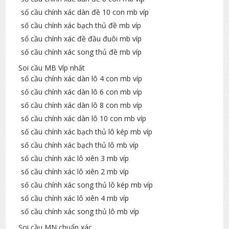
số cầu chính xác dàn đề 10 con mb víp
số cầu chính xác bạch thủ đề mb víp
số cầu chính xác đề đầu đuôi mb víp
số cầu chính xác song thủ đề mb víp
Soi cầu MB Víp nhất
số cầu chính xác dàn lô 4 con mb víp
số cầu chính xác dàn lô 6 con mb víp
số cầu chính xác dàn lô 8 con mb víp
số cầu chính xác dàn lô 10 con mb víp
số cầu chính xác bạch thủ lô kép mb víp
số cầu chính xác bạch thủ lô mb víp
số cầu chính xác lô xiên 3 mb víp
số cầu chính xác lô xiên 2 mb víp
số cầu chính xác song thủ lô kép mb víp
số cầu chính xác lô xiên 4 mb víp
số cầu chính xác song thủ lô mb víp
Soi cầu MN chuẩn xác