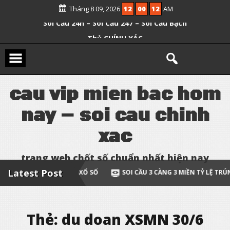
Soi Cầu 3 Càng Miền Nam Cực Chuẩn
Skip
Tháng 8 09, 2026
12
00
13
AM
to
Miễn Phí Hôm Nay 100%
content
Soi Cầu 24h – Soi Cầu 247 – Soi Cầu Bạch
Thủ CHÍNH XÁC
Soi Cau Mb Rong Bach Kim
Giờ Vàng Chốt Số Miền Bắc Hôm Nay –
c
a
u
v
i
p
m
i
e
n
b
a
c
h
o
m
Xổ Số 666
n
a
y
–
s
o
i
c
a
u
c
h
i
n
h
x
a
c
t
r
a
n
g
w
e
b
c
h
ố
t
s
ố
c
h
u
ẩ
n
n
h
ấ
t
h
i
ệ
n
n
a
y
Latest Post
 NAY – XỔ SỐ
SOI CẦU 3 CÀNG 3 MIỀN TỶ LỆ TRÚNG 99%
SOI
Thẻ:
du doan XSMN 30/6