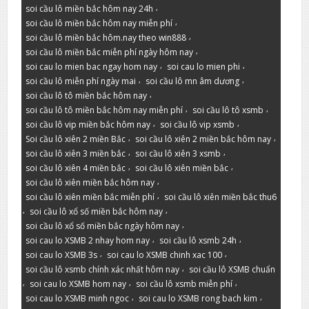
,
soi cầu lô miền bắc hôm nay 24h
,
soi cầu lô miền bắc hôm nay miễn phí
,
soi cầu lô miền bắc hôm.nay theo win888
,
soi cầu lô miền bắc miễn phí ngày hôm nay
,
,
soi cau lo mien bac ngay hom nay
soi cau lo mien phi
,
,
soi cầu lô miễn phí ngày mai
soi cầu lô mn âm dương
,
soi cầu lô tô miền bắc hôm nay
,
,
soi cầu lô tô miền bắc hôm nay miễn phí
soi cầu lô tô xsmb
,
,
soi cầu lô vip miền bắc hôm nay
soi cầu lô vip xsmb
,
,
Soi cầu lô xiên 2 miền Bắc
soi cầu lô xiên 2 miền bắc hôm nay
,
,
soi cầu lô xiên 3 miền bắc
soi cầu lô xiên 3 xsmb
,
,
soi cầu lô xiên 4 miền bắc
soi cầu lô xiên miền bắc
,
soi cầu lô xiên miền bắc hôm nay
,
soi cầu lô xiên miền bắc miễn phí
soi cầu lô xiên miền bắc thu6
,
,
soi cầu lô xổ số miền bắc hôm nay
,
soi cầu lô xổ số miền bắc ngày hôm nay
,
,
soi cau lo XSMB 2 nhay hom nay
soi cầu lô xsmb 24h
,
,
soi cau lo XSMB 3s
soi cau lo XSMB chinh xac 100
,
soi cầu lô xsmb chính xác nhất hôm nay
soi cầu lô XSMB chuẩn
,
,
,
soi cau lo XSMB hom nay
soi cầu lô xsmb miễn phí
,
,
soi cau lo XSMB minh ngoc
soi cau lo XSMB rong bach kim