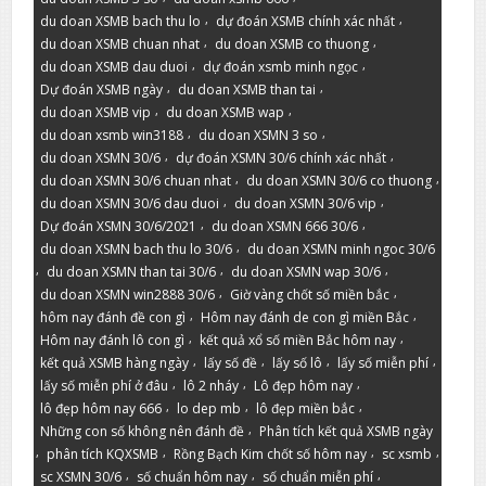
,
,
du doan XSMB bach thu lo
dự đoán XSMB chính xác nhất
,
,
du doan XSMB chuan nhat
du doan XSMB co thuong
,
,
du doan XSMB dau duoi
dự đoán xsmb minh ngọc
,
,
Dự đoán XSMB ngày
du doan XSMB than tai
,
,
du doan XSMB vip
du doan XSMB wap
,
,
du doan xsmb win3188
du doan XSMN 3 so
,
,
du doan XSMN 30/6
dự đoán XSMN 30/6 chính xác nhất
,
,
du doan XSMN 30/6 chuan nhat
du doan XSMN 30/6 co thuong
,
,
du doan XSMN 30/6 dau duoi
du doan XSMN 30/6 vip
,
,
Dự đoán XSMN 30/6/2021
du doan XSMN 666 30/6
,
du doan XSMN bach thu lo 30/6
du doan XSMN minh ngoc 30/6
,
,
,
du doan XSMN than tai 30/6
du doan XSMN wap 30/6
,
,
du doan XSMN win2888 30/6
Giờ vàng chốt số miền bắc
,
,
hôm nay đánh đề con gì
Hôm nay đánh de con gì miền Bắc
,
,
Hôm nay đánh lô con gì
kết quả xổ số miền Bắc hôm nay
,
,
,
,
kết quả XSMB hàng ngày
lấy số đề
lấy số lô
lấy số miễn phí
,
,
,
lấy số miễn phí ở đâu
lô 2 nháy
Lô đẹp hôm nay
,
,
,
lô đẹp hôm nay 666
lo dep mb
lô đẹp miền bắc
,
Những con số không nên đánh đề
Phân tích kết quả XSMB ngày
,
,
,
,
phân tích KQXSMB
Rồng Bạch Kim chốt số hôm nay
sc xsmb
,
,
,
sc XSMN 30/6
số chuẩn hôm nay
số chuẩn miễn phí