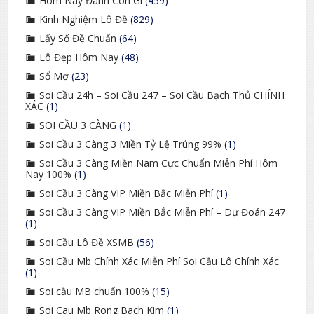
Hôm Nay Đánh Con Gì
(459)
Kinh Nghiệm Lô Đề
(829)
Lấy Số Đề Chuẩn
(64)
Lô Đẹp Hôm Nay
(48)
Sổ Mơ
(23)
Soi Cầu 24h – Soi Cầu 247 – Soi Cầu Bạch Thủ CHÍNH
XÁC
(1)
SOI CẦU 3 CÀNG
(1)
Soi Cầu 3 Càng 3 Miền Tỷ Lệ Trúng 99%
(1)
Soi Cầu 3 Càng Miền Nam Cực Chuẩn Miễn Phí Hôm
Nay 100%
(1)
Soi Cầu 3 Càng VIP Miền Bắc Miễn Phí
(1)
Soi Cầu 3 Càng VIP Miền Bắc Miễn Phí – Dự Đoán 247
(1)
Soi Cầu Lô Đề XSMB
(56)
Soi Cầu Mb Chính Xác Miễn Phí Soi Cầu Lô Chính Xác
(1)
Soi cầu MB chuẩn 100%
(15)
Soi Cau Mb Rong Bach Kim
(1)