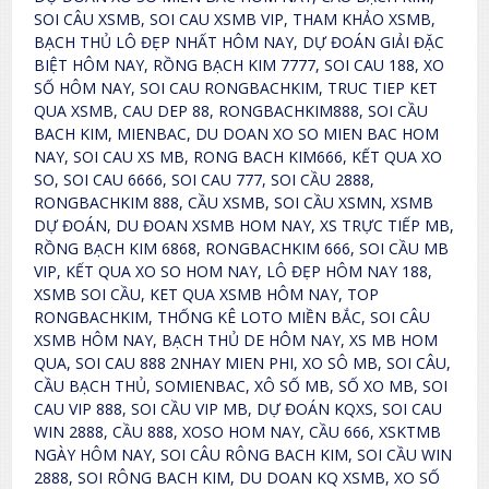
SOI CÂU XSMB, SOI CAU XSMB VIP, THAM KHẢO XSMB,
BẠCH THỦ LÔ ĐẸP NHẤT HÔM NAY, DỰ ĐOÁN GIẢI ĐẶC
BIỆT HÔM NAY, RỒNG BẠCH KIM 7777, SOI CAU 188, XO
SỐ HÔM NAY, SOI CAU RONGBACHKIM, TRUC TIEP KET
QUA XSMB, CAU DEP 88, RONGBACHKIM888, SOI CẦU
BACH KIM, MIENBAC, DU DOAN XO SO MIEN BAC HOM
NAY, SOI CAU XS MB, RONG BACH KIM666, KẾT QUA XO
SO, SOI CAU 6666, SOI CAU 777, SOI CẦU 2888,
RONGBACHKIM 888, CẦU XSMB, SOI CẦU XSMN, XSMB
DỰ ĐOÁN, DU ĐOAN XSMB HOM NAY, XS TRỰC TIẾP MB,
RỒNG BẠCH KIM 6868, RONGBACHKIM 666, SOI CẦU MB
VIP, KẾT QUA XO SO HOM NAY, LÔ ĐẸP HÔM NAY 188,
XSMB SOI CẦU, KET QUA XSMB HÔM NAY, TOP
RONGBACHKIM, THỐNG KÊ LOTO MIỀN BẮC, SOI CÂU
XSMB HÔM NAY, BẠCH THỦ DE HÔM NAY, XS MB HOM
QUA, SOI CAU 888 2NHAY MIEN PHI, XO SÔ MB, SOI CÂU,
CẦU BẠCH THỦ, SOMIENBAC, XÔ SỐ MB, SỐ XO MB, SOI
CAU VIP 888, SOI CẦU VIP MB, DỰ ĐOÁN KQXS, SOI CAU
WIN 2888, CẦU 888, XOSO HOM NAY, CẦU 666, XSKTMB
NGÀY HÔM NAY, SOI CÂU RÔNG BACH KIM, SOI CẦU WIN
2888, SOI RÔNG BACH KIM, DU DOAN KQ XSMB, XO SỐ