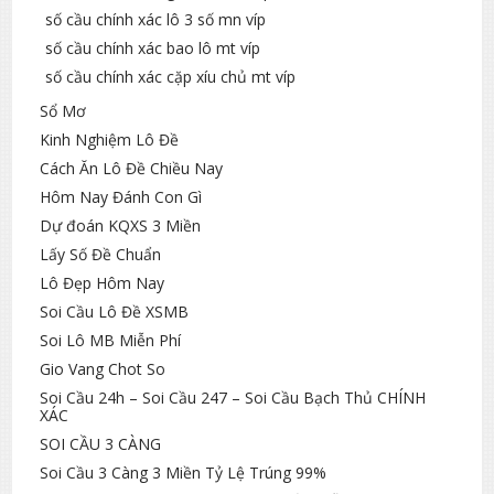
số cầu chính xác lô 3 số mn víp
số cầu chính xác bao lô mt víp
số cầu chính xác cặp xíu chủ mt víp
Sổ Mơ
Kinh Nghiệm Lô Đề
Cách Ăn Lô Đề Chiều Nay
Hôm Nay Đánh Con Gì
Dự đoán KQXS 3 Miền
Lấy Số Đề Chuẩn
Lô Đẹp Hôm Nay
Soi Cầu Lô Đề XSMB
Soi Lô MB Miễn Phí
Gio Vang Chot So
Soi Cầu 24h – Soi Cầu 247 – Soi Cầu Bạch Thủ CHÍNH
XÁC
SOI CẦU 3 CÀNG
Soi Cầu 3 Càng 3 Miền Tỷ Lệ Trúng 99%