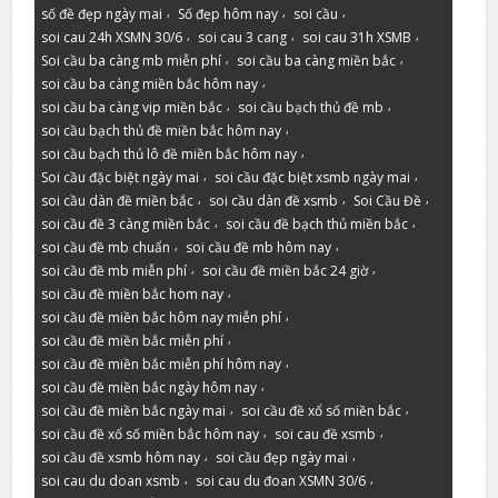
,
,
,
số đề đẹp ngày mai
Số đẹp hôm nay
soi cầu
,
,
,
soi cau 24h XSMN 30/6
soi cau 3 cang
soi cau 31h XSMB
,
,
Soi cầu ba càng mb miễn phí
soi cầu ba càng miền bắc
,
soi cầu ba càng miền bắc hôm nay
,
,
soi cầu ba càng vip miền bắc
soi cầu bạch thủ đề mb
,
soi cầu bạch thủ đề miền bắc hôm nay
,
soi cầu bạch thủ lô đề miền bắc hôm nay
,
,
Soi cầu đặc biệt ngày mai
soi cầu đặc biệt xsmb ngày mai
,
,
,
soi cầu dàn đề miền bắc
soi cầu dàn đề xsmb
Soi Cầu Đề
,
,
soi cầu đề 3 càng miền bắc
soi cầu đề bạch thủ miền bắc
,
,
soi cầu đề mb chuẩn
soi cầu đề mb hôm nay
,
,
soi cầu đề mb miễn phí
soi cầu đề miền bắc 24 giờ
,
soi cầu đề miền bắc hom nay
,
soi cầu đề miền bắc hôm nay miễn phí
,
soi cầu đề miền bắc miễn phí
,
soi cầu đề miền bắc miễn phí hôm nay
,
soi cầu đề miền bắc ngày hôm nay
,
,
soi cầu đề miền bắc ngày mai
soi cầu đề xổ số miền bắc
,
,
soi cầu đề xổ số miền bắc hôm nay
soi cau đề xsmb
,
,
soi cầu đề xsmb hôm nay
soi cầu đẹp ngày mai
,
,
soi cau du doan xsmb
soi cau du đoan XSMN 30/6