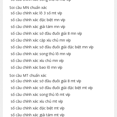
Soi cầu MN chuẩn xác
số cầu chính xác lô 3 số mt víp
số cầu chính xác đặc biệt mn víp
số cầu chính xác giải tám mn víp
số cầu chính xác sớ đầu đuôi giải 8 mn víp
số cầu chính xác cặp xíu chủ mn víp
số cầu chính xác sớ đầu đuôi giải đặc biệt mn víp
số cầu chính xác song thủ lô mn víp
số cầu chính xác xíu chủ mn víp
số cầu chính xác bao lô mn víp
Soi cầu MT chuẩn xác
số cầu chính xác sớ đầu đuôi giải 8 mt víp
số cầu chính xác sớ đầu đuôi giải đặc biệt mt víp
số cầu chính xác song thủ lô mt víp
số cầu chính xác xíu chủ mt víp
số cầu chính xác đặc biệt mt víp
số cầu chính xác giải tám mt víp