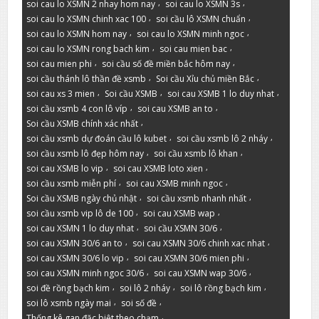
,
,
soi cau lo XSMN 2 nhay hom nay
soi cau lo XSMN 3s
,
,
soi cau lo XSMN chinh xac 100
soi cầu lô XSMN chuẩn
,
,
soi cau lo XSMN hom nay
soi cau lo XSMN minh ngoc
,
,
soi cau lo XSMN rong bach kim
soi cau mien bac
,
,
soi cau mien phi
soi cầu số đề miền bắc hôm nay
,
,
soi cầu thánh lô thần đề xsmb
Soi cầu Xỉu chủ miền Bắc
,
,
,
soi cau xs 3 mien
Soi cầu XSMB
soi cau XSMB 1 lo duy nhat
,
,
soi cầu xsmb 4 con lô víp
soi cau XSMB an to
,
Soi cầu XSMB chính xác nhất
,
,
soi cầu xsmb dự đoán cầu lô kubet
soi cầu xsmb lô 2 nháy
,
,
soi cầu xsmb lô đẹp hôm nay
soi cầu xsmb lô khan
,
,
soi cau XSMB lo vip
soi cau XSMB loto xien
,
,
soi cầu xsmb miễn phí
soi cau XSMB minh ngoc
,
,
Soi cầu XSMB ngày chủ nhật
soi cầu xsmb nhanh nhất
,
,
soi cầu xsmb vip lô de 100
soi cau XSMB wap
,
,
soi cau XSMN 1 lo duy nhat
soi cầu XSMN 30/6
,
,
soi cau XSMN 30/6 an to
soi cau XSMN 30/6 chinh xac nhat
,
,
soi cau XSMN 30/6 lo vip
soi cau XSMN 30/6 mien phi
,
,
soi cau XSMN minh ngoc 30/6
soi cau XSMN wap 30/6
,
,
,
soi đề rồng bạch kim
soi lô 2 nháy
soi lô rồng bạch kim
,
,
soi lô xsmb ngày mai
soi số đề
,
Thống kê gan đặc biệt theo chạm