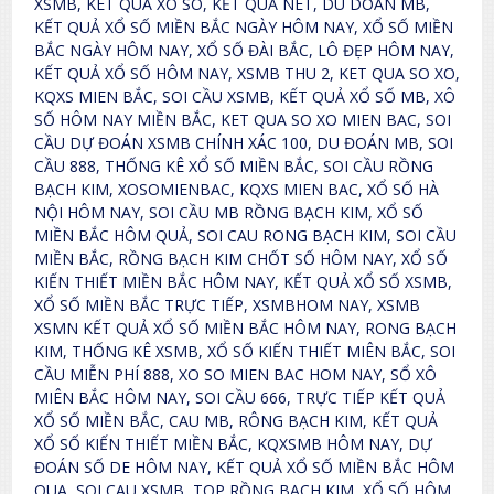
XSMB, KET QUA XO SO, KẾT QUẢ NET, DU DOAN MB,
KẾT QUẢ XỔ SỐ MIỀN BẮC NGÀY HÔM NAY, XỔ SỐ MIỀN
BẮC NGÀY HÔM NAY, XỔ SỐ ĐÀI BẮC, LÔ ĐẸP HÔM NAY,
KẾT QUẢ XỔ SỐ HÔM NAY, XSMB THU 2, KET QUA SO XO,
KQXS MIEN BẮC, SOI CẦU XSMB, KẾT QUẢ XỔ SỐ MB, XÔ
SỐ HÔM NAY MIỀN BẮC, KET QUA SO XO MIEN BAC, SOI
CẦU DỰ ĐOÁN XSMB CHÍNH XÁC 100, DU ĐOÁN MB, SOI
CẦU 888, THỐNG KÊ XỔ SỐ MIỀN BẮC, SOI CẦU RỒNG
BẠCH KIM, XOSOMIENBAC, KQXS MIEN BAC, XỔ SỐ HÀ
NỘI HÔM NAY, SOI CẦU MB RỒNG BẠCH KIM, XỔ SỐ
MIỀN BẮC HÔM QUẢ, SOI CAU RONG BẠCH KIM, SOI CẦU
MIỀN BẮC, RỒNG BẠCH KIM CHỐT SỐ HÔM NAY, XỔ SỐ
KIẾN THIẾT MIỀN BẮC HÔM NAY, KẾT QUẢ XỔ SỐ XSMB,
XỔ SỐ MIỀN BẮC TRỰC TIẾP, XSMBHOM NAY, XSMB
XSMN KẾT QUẢ XỔ SỐ MIỀN BẮC HÔM NAY, RONG BẠCH
KIM, THỐNG KÊ XSMB, XỔ SỐ KIẾN THIẾT MIÊN BẮC, SOI
CẦU MIỄN PHÍ 888, XO SO MIEN BAC HOM NAY, SỔ XÔ
MIÊN BẮC HÔM NAY, SOI CẦU 666, TRỰC TIẾP KẾT QUẢ
XỔ SỐ MIỀN BẮC, CAU MB, RÔNG BẠCH KIM, KẾT QUẢ
XỔ SỐ KIẾN THIẾT MIỀN BẮC, KQXSMB HÔM NAY, DỰ
ĐOÁN SỐ DE HÔM NAY, KẾT QUẢ XỔ SỐ MIỀN BẮC HÔM
QUA, SOI CAU XSMB, TOP RỒNG BẠCH KIM, XỔ SỐ HÔM