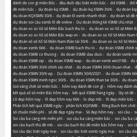
,
,
,
đánh de con gì miền Bắc
đầu đuôi đặc biệt miền bắc
dd XSMB
dd 
,
,
,
đề miền bắc
dự đoán kq XSMB
dự đoán kq XSMN 30/6
dự đoán kqx
,
,
du doan KQXSMN 30/6
dự đoán lô xsmb nhanh nhất
dự đoán số đề 
,
,
dự đoán soi cầu xsmb lô đề online
Dự đoán thống kê XSMB chủ nhật
,
du doan xo so Xổ số Miền Bắc bach thu lo
du doan xo so Xổ số Miền B
,
du doan xo so Xổ số Miền Bắc wap.vn
du doan xo so Xổ Số Miền Nam b
,
dự đoán xổ số Xổ Số Miền Nam thần tài 30/6
du doan xo so Xổ Số Miề
,
,
du doan xsmb 666
du doan XSMB bach thu lo
dự đoán XSMB chính x
,
,
du doan XSMB co thuong
du doan XSMB dau duoi
dự đoán xsmb mi
,
,
,
du doan XSMB vip
du doan XSMB wap
du doan xsmb win3188
du 
,
,
dự đoán XSMN 30/6 chính xác nhất
du doan XSMN 30/6 chuan nhat
d
,
,
du doan XSMN 30/6 vip
Dự đoán XSMN 30/6/2021
du doan XSMN 66
,
,
du doan XSMN minh ngoc 30/6
du doan XSMN than tai 30/6
du doan
,
,
Giờ vàng chốt số miền bắc
hôm nay đánh đề con gì
Hôm nay đánh de
,
,
,
kết quả xổ số miền Bắc hôm nay
kết quả XSMB hàng ngày
lấy số đề
,
,
,
,
Lô đẹp hôm nay
lô đẹp hôm nay 666
lo dep mb
lô đẹp miền bắc
,
,
Phân tích kết quả XSMB ngày
phân tích KQXSMB
Rồng Bạch Kim chốt
,
,
,
,
số chuẩn miễn phí
số đề đẹp ngày mai
Số đẹp hôm nay
soi cầu
s
,
,
Soi cầu ba càng mb miễn phí
soi cầu ba càng miền bắc
soi cầu ba 
,
,
soi cầu bạch thủ đề mb
soi cầu bạch thủ đề miền bắc hôm nay
soi c
,
,
Soi cầu đặc biệt ngày mai
soi cầu đặc biệt xsmb ngày mai
soi cầu dà