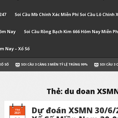
247
Soi Cầu Mb Chính Xác Miễn Phí Soi Cầu Lô Chính 
Hôm Nay
Soi Cầu Rồng Bạch Kim 666 Hôm Nay Miễn Ph
m Nay – Xổ Số
3 CÀNG 3 MIỀN TỶ LỆ TRÚNG 99%
SOI CẦU 3 CÀNG VIP MIỀN BẮC MI
Thẻ:
du doan XSMN
Dự đoán XSMN 30/6/2
Th6
2021