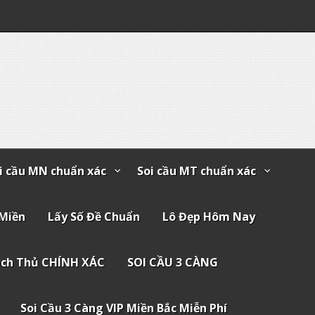
i cầu MN chuẩn xác
Soi cầu MT chuẩn xác
 Miền
Lấy Số Đề Chuẩn
Lô Đẹp Hôm Nay
 Bạch Thủ CHÍNH XÁC
SOI CẦU 3 CÀNG
Soi Cầu 3 Càng VIP Miền Bắc Miễn Phí