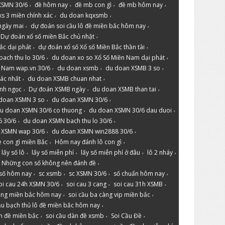
,
,
,
,
XSMN 30/6
đề hôm nay
đề mb con gì
đề mb hôm nay
,
,
s 3 miền chính xác
du doan kqxsmb
,
,
ngày mai
dự đoán soi cầu lô đề miền bắc hôm nay
,
Dự đoán xổ số miền Bắc chủ nhật
,
,
ắc dại phát
dự đoán xổ số Xổ số Miền Bắc thần tài
,
,
ach thu lo 30/6
du doan xo so Xổ Số Miền Nam dại phát
,
,
,
n Nam wap.vn 30/6
du doan xsmb
du doan XSMB 3 so
,
,
ác nhất
du doan XSMB chuan nhat
,
,
,
nh ngọc
Dự đoán XSMB ngày
du doan XSMB than tai
,
,
doan XSMN 3 so
du doan XSMN 30/6
,
,
u doan XSMN 30/6 co thuong
du doan XSMN 30/6 dau duoi
,
,
6 30/6
du doan XSMN bach thu lo 30/6
,
,
 XSMN wap 30/6
du doan XSMN win2888 30/6
,
,
 con gì miền Bắc
Hôm nay đánh lô con gì
,
,
,
,
lấy số lô
lấy số miễn phí
lấy số miễn phí ở đâu
lô 2 nháy
,
Những con số không nên đánh đề
,
,
,
,
 số hôm nay
sc xsmb
sc XSMN 30/6
số chuẩn hôm nay
,
,
,
oi cau 24h XSMN 30/6
soi cau 3 cang
soi cau 31h XSMB
,
,
càng miền bắc hôm nay
soi cầu ba càng vip miền bắc
,
ầu bạch thủ lô đề miền bắc hôm nay
,
,
,
n đề miền bắc
soi cầu dàn đề xsmb
Soi Cầu Đề