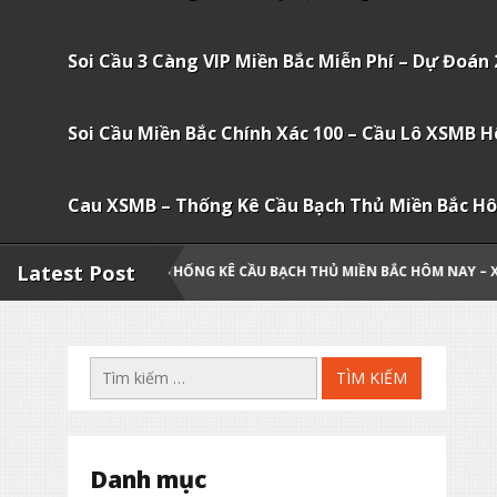
Soi Cầu 3 Càng VIP Miền Bắc Miễn Phí – Dự Đoán 
Soi Cầu Miền Bắc Chính Xác 100 – Cầu Lô XSMB 
Cau XSMB – Thống Kê Cầu Bạch Thủ Miền Bắc Hô
Latest Post
– THỐNG KÊ CẦU BẠCH THỦ MIỀN BẮC HÔM NAY – XỔ SỐ
SOI CẦU 
Tìm
kiếm
cho:
Danh mục