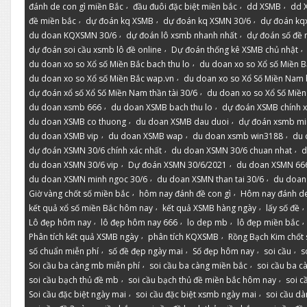
,
,
,
đánh de con gì miền Bắc
đầu đuôi đặc biệt miền bắc
dd XSMB
dd 
,
,
,
đề miền bắc
dự đoán kq XSMB
dự đoán kq XSMN 30/6
dự đoán kqx
,
,
du doan KQXSMN 30/6
dự đoán lô xsmb nhanh nhất
dự đoán số đề 
,
,
dự đoán soi cầu xsmb lô đề online
Dự đoán thống kê XSMB chủ nhật
,
du doan xo so Xổ số Miền Bắc bach thu lo
du doan xo so Xổ số Miền B
,
du doan xo so Xổ số Miền Bắc wap.vn
du doan xo so Xổ Số Miền Nam b
,
dự đoán xổ số Xổ Số Miền Nam thần tài 30/6
du doan xo so Xổ Số Miề
,
,
du doan xsmb 666
du doan XSMB bach thu lo
dự đoán XSMB chính x
,
,
du doan XSMB co thuong
du doan XSMB dau duoi
dự đoán xsmb mi
,
,
,
du doan XSMB vip
du doan XSMB wap
du doan xsmb win3188
du 
,
,
dự đoán XSMN 30/6 chính xác nhất
du doan XSMN 30/6 chuan nhat
d
,
,
du doan XSMN 30/6 vip
Dự đoán XSMN 30/6/2021
du doan XSMN 66
,
,
du doan XSMN minh ngoc 30/6
du doan XSMN than tai 30/6
du doan
,
,
Giờ vàng chốt số miền bắc
hôm nay đánh đề con gì
Hôm nay đánh de
,
,
,
kết quả xổ số miền Bắc hôm nay
kết quả XSMB hàng ngày
lấy số đề
,
,
,
,
Lô đẹp hôm nay
lô đẹp hôm nay 666
lo dep mb
lô đẹp miền bắc
,
,
Phân tích kết quả XSMB ngày
phân tích KQXSMB
Rồng Bạch Kim chốt
,
,
,
,
số chuẩn miễn phí
số đề đẹp ngày mai
Số đẹp hôm nay
soi cầu
s
,
,
Soi cầu ba càng mb miễn phí
soi cầu ba càng miền bắc
soi cầu ba 
,
,
soi cầu bạch thủ đề mb
soi cầu bạch thủ đề miền bắc hôm nay
soi c
,
,
Soi cầu đặc biệt ngày mai
soi cầu đặc biệt xsmb ngày mai
soi cầu dà