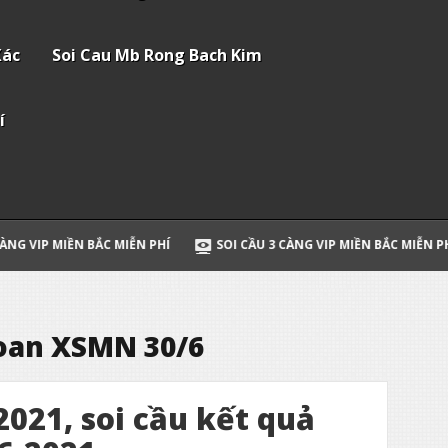
Xác
Soi Cau Mb Rong Bach Kim
í
ỄN PHÍ
SOI CẦU 3 CÀNG VIP MIỀN BẮC MIỄN PHÍ – DỰ ĐOÁN 247
đoan XSMN 30/6
021, soi cầu kết quả