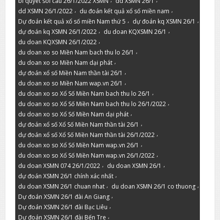
bi quyet soi cau 26/1/2022 XSMN
dd XSMN 26/1
,
,
dd XSMN 26/1/2022
du đoán kết quả xổ số miền nam
,
,
Dự đoán kết quả xổ số miền Nam thứ 5
dự đoán kq XSMN 26/1
,
,
dự đoán kq XSMN 26/1/2022
du doan KQXSMN 26/1
,
du doan KQXSMN 26/1/2022
,
du doan xo so Miền Nam bach thu lo 26/1
,
du doan xo so Miền Nam dại phát
,
dự đoán xổ số Miền Nam thần tài 26/1
,
du doan xo so Miền Nam wap.vn 26/1
,
du doan xo so Xổ Số Miền Nam bach thu lo 26/1
,
du doan xo so Xổ Số Miền Nam bach thu lo 26/1/2022
,
du doan xo so Xổ Số Miền Nam dại phát
,
dự đoán xổ số Xổ Số Miền Nam thần tài 26/1
,
dự đoán xổ số Xổ Số Miền Nam thần tài 26/1/2022
,
du doan xo so Xổ Số Miền Nam wap.vn 26/1
,
du doan xo so Xổ Số Miền Nam wap.vn 26/1/2022
,
,
du doan XSMN 074 26/1/2022
du doan XSMN 26/1
,
dự đoán XSMN 26/1 chính xác nhất
,
,
du doan XSMN 26/1 chuan nhat
du doan XSMN 26/1 co thuong
,
Dự đoán XSMN 26/1 đài An Giang
,
Dự đoán XSMN 26/1 đài Bạc Liêu
,
Dự đoán XSMN 26/1 đài Bến Tre