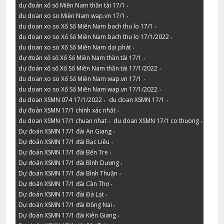
,
dự đoán xổ số Miền Nam thần tài 17/1
,
du doan xo so Miền Nam wap.vn 17/1
,
du doan xo so Xổ Số Miền Nam bach thu lo 17/1
,
du doan xo so Xổ Số Miền Nam bach thu lo 17/1/2022
,
du doan xo so Xổ Số Miền Nam dại phát
,
dự đoán xổ số Xổ Số Miền Nam thần tài 17/1
,
dự đoán xổ số Xổ Số Miền Nam thần tài 17/1/2022
,
du doan xo so Xổ Số Miền Nam wap.vn 17/1
,
du doan xo so Xổ Số Miền Nam wap.vn 17/1/2022
,
,
du doan XSMN 074 17/1/2022
du doan XSMN 17/1
,
dự đoán XSMN 17/1 chính xác nhất
,
,
du doan XSMN 17/1 chuan nhat
du doan XSMN 17/1 co thuong
,
Dự đoán XSMN 17/1 đài An Giang
,
Dự đoán XSMN 17/1 đài Bạc Liêu
,
Dự đoán XSMN 17/1 đài Bến Tre
,
Dự đoán XSMN 17/1 đài Bình Dương
,
Dự đoán XSMN 17/1 đài Bình Thuận
,
Dự đoán XSMN 17/1 đài Cần Thơ
,
Dự đoán XSMN 17/1 đài Đà Lạt
,
Dự đoán XSMN 17/1 đài Đồng Nai
,
Dự đoán XSMN 17/1 đài Kiên Giang