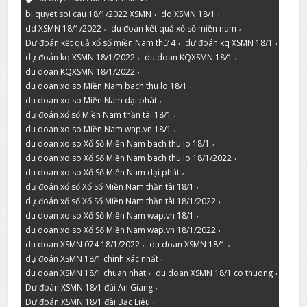
,
,
bi quyet soi cau 18/1/2022 XSMN
dd XSMN 18/1
,
,
dd XSMN 18/1/2022
du đoán kết quả xổ số miền nam
,
,
Dự đoán kết quả xổ số miền Nam thứ 4
dự đoán kq XSMN 18/1
,
,
dự đoán kq XSMN 18/1/2022
du doan KQXSMN 18/1
,
du doan KQXSMN 18/1/2022
,
du doan xo so Miền Nam bach thu lo 18/1
,
du doan xo so Miền Nam dại phát
,
dự đoán xổ số Miền Nam thần tài 18/1
,
du doan xo so Miền Nam wap.vn 18/1
,
du doan xo so Xổ Số Miền Nam bach thu lo 18/1
,
du doan xo so Xổ Số Miền Nam bach thu lo 18/1/2022
,
du doan xo so Xổ Số Miền Nam dại phát
,
dự đoán xổ số Xổ Số Miền Nam thần tài 18/1
,
dự đoán xổ số Xổ Số Miền Nam thần tài 18/1/2022
,
du doan xo so Xổ Số Miền Nam wap.vn 18/1
,
du doan xo so Xổ Số Miền Nam wap.vn 18/1/2022
,
,
du doan XSMN 074 18/1/2022
du doan XSMN 18/1
,
dự đoán XSMN 18/1 chính xác nhất
,
,
du doan XSMN 18/1 chuan nhat
du doan XSMN 18/1 co thuong
,
Dự đoán XSMN 18/1 đài An Giang
,
Dự đoán XSMN 18/1 đài Bạc Liêu