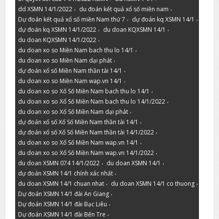
,
,
dd XSMN 14/1/2022
du đoán kết quả xổ số miền nam
,
,
Dự đoán kết quả xổ số miền Nam thứ 7
dự đoán kq XSMN 14/1
,
,
dự đoán kq XSMN 14/1/2022
du doan KQXSMN 14/1
,
du doan KQXSMN 14/1/2022
,
du doan xo so Miền Nam bach thu lo 14/1
,
du doan xo so Miền Nam dại phát
,
dự đoán xổ số Miền Nam thần tài 14/1
,
du doan xo so Miền Nam wap.vn 14/1
,
du doan xo so Xổ Số Miền Nam bach thu lo 14/1
,
du doan xo so Xổ Số Miền Nam bach thu lo 14/1/2022
,
du doan xo so Xổ Số Miền Nam dại phát
,
dự đoán xổ số Xổ Số Miền Nam thần tài 14/1
,
dự đoán xổ số Xổ Số Miền Nam thần tài 14/1/2022
,
du doan xo so Xổ Số Miền Nam wap.vn 14/1
,
du doan xo so Xổ Số Miền Nam wap.vn 14/1/2022
,
,
du doan XSMN 074 14/1/2022
du doan XSMN 14/1
,
dự đoán XSMN 14/1 chính xác nhất
,
,
du doan XSMN 14/1 chuan nhat
du doan XSMN 14/1 co thuong
,
Dự đoán XSMN 14/1 đài An Giang
,
Dự đoán XSMN 14/1 đài Bạc Liêu
,
Dự đoán XSMN 14/1 đài Bến Tre