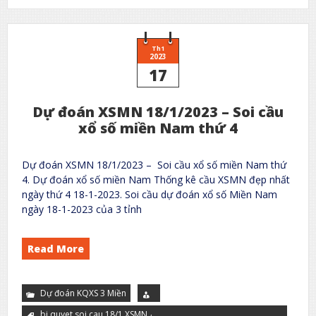
Th1
2023
17
Dự đoán XSMN 18/1/2023 – Soi cầu
xổ số miền Nam thứ 4
Dự đoán XSMN 18/1/2023 – Soi cầu xổ số miền Nam thứ
4. Dự đoán xổ số miền Nam Thống kê cầu XSMN đẹp nhất
ngày thứ 4 18-1-2023. Soi cầu dự đoán xổ số Miền Nam
ngày 18-1-2023 của 3 tỉnh
Read More
Dự đoán KQXS 3 Miền
,
bi quyet soi cau 18/1 XSMN