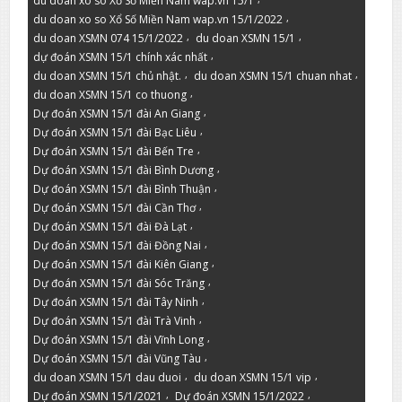
du doan xo so Xổ Số Miền Nam wap.vn 15/1
,
du doan xo so Xổ Số Miền Nam wap.vn 15/1/2022
,
,
du doan XSMN 074 15/1/2022
du doan XSMN 15/1
,
dự đoán XSMN 15/1 chính xác nhất
,
,
du doan XSMN 15/1 chủ nhật.
du doan XSMN 15/1 chuan nhat
,
du doan XSMN 15/1 co thuong
,
Dự đoán XSMN 15/1 đài An Giang
,
Dự đoán XSMN 15/1 đài Bạc Liêu
,
Dự đoán XSMN 15/1 đài Bến Tre
,
Dự đoán XSMN 15/1 đài Bình Dương
,
Dự đoán XSMN 15/1 đài Bình Thuận
,
Dự đoán XSMN 15/1 đài Cần Thơ
,
Dự đoán XSMN 15/1 đài Đà Lạt
,
Dự đoán XSMN 15/1 đài Đồng Nai
,
Dự đoán XSMN 15/1 đài Kiên Giang
,
Dự đoán XSMN 15/1 đài Sóc Trăng
,
Dự đoán XSMN 15/1 đài Tây Ninh
,
Dự đoán XSMN 15/1 đài Trà Vinh
,
Dự đoán XSMN 15/1 đài Vĩnh Long
,
Dự đoán XSMN 15/1 đài Vũng Tàu
,
,
du doan XSMN 15/1 dau duoi
du doan XSMN 15/1 vip
,
,
Dự đoán XSMN 15/1/2021
Dự đoán XSMN 15/1/2022