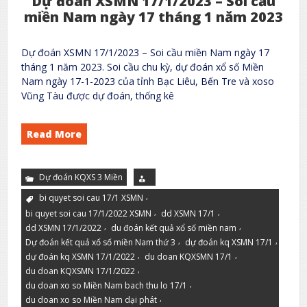
Dự đoán XSMN 17/1/2023 – Soi cầu
miền Nam ngày 17 tháng 1 năm 2023
Dự đoán XSMN 17/1/2023 – Soi cầu miền Nam ngày 17
tháng 1 năm 2023. Soi cầu chu kỳ, dự đoán xổ số Miền
Nam ngày 17-1-2023 của tỉnh Bạc Liêu, Bến Tre và xoso
Vũng Tàu được dự đoán, thống kê
Read More
Dự đoán KQXS 3 Miền
,
bi quyet soi cau 17/1 XSMN
,
,
bi quyet soi cau 17/1/2022 XSMN
dd XSMN 17/1
,
,
dd XSMN 17/1/2022
du đoán kết quả xổ số miền nam
,
,
Dự đoán kết quả xổ số miền Nam thứ 3
dự đoán kq XSMN 17/1
,
,
dự đoán kq XSMN 17/1/2022
du doan KQXSMN 17/1
,
du doan KQXSMN 17/1/2022
,
du doan xo so Miền Nam bach thu lo 17/1
,
du doan xo so Miền Nam dại phát