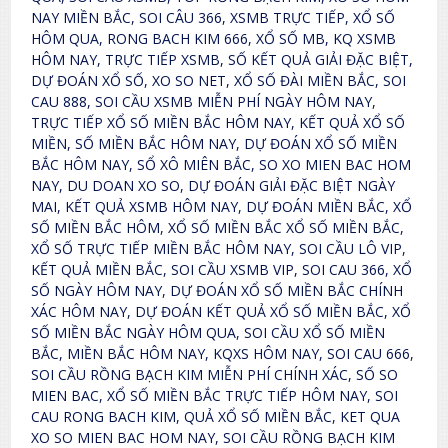
NAY MIỀN BẮC, SOI CÂU 366, XSMB TRỰC TIẾP, XỔ SỐ
HÔM QUA, RONG BACH KIM 666, XỔ SỐ MB, KQ XSMB
HÔM NAY, TRỰC TIẾP XSMB, SỐ KẾT QUẢ GIẢI ĐẶC BIỆT,
DỰ ĐOÁN XỔ SỐ, XO SO NET, XỔ SỐ ĐÀI MIỀN BẮC, SOI
CAU 888, SOI CẦU XSMB MIỄN PHÍ NGÀY HÔM NAY,
TRỰC TIẾP XỔ SỐ MIỀN BẮC HÔM NAY, KẾT QUẢ XỔ SỐ
MIỀN, SỐ MIỀN BẮC HÔM NAY, DỰ ĐOÁN XỔ SỐ MIỀN
BẮC HÔM NAY, SỔ XÔ MIÊN BẮC, SO XO MIEN BAC HOM
NAY, DU DOAN XO SO, DỰ ĐOÁN GIẢI ĐẶC BIỆT NGÀY
MAI, KẾT QUẢ XSMB HÔM NAY, DỰ ĐOÁN MIỀN BẮC, XỔ
SỐ MIỀN BẮC HÔM, XỔ SỐ MIỀN BẮC XỔ SỐ MIỀN BẮC,
XỔ SỐ TRỰC TIẾP MIỀN BẮC HÔM NAY, SOI CẦU LÔ VIP,
KẾT QUẢ MIỀN BẮC, SOI CẦU XSMB VIP, SOI CAU 366, XỔ
SỐ NGÀY HÔM NAY, DỰ ĐOÁN XỔ SỐ MIỀN BẮC CHÍNH
XÁC HÔM NAY, DỰ ĐOÁN KẾT QUẢ XỔ SỐ MIỀN BẮC, XỔ
SỐ MIỀN BẮC NGÀY HÔM QUA, SOI CẦU XỔ SỐ MIỀN
BẮC, MIỀN BẮC HÔM NAY, KQXS HÔM NAY, SOI CAU 666,
SOI CẦU RỒNG BẠCH KIM MIỄN PHÍ CHÍNH XÁC, SỐ SO
MIEN BAC, XỔ SỐ MIỀN BẮC TRỰC TIẾP HÔM NAY, SOI
CAU RONG BACH KIM, QUẢ XỔ SỐ MIỀN BẮC, KET QUA
XO SO MIEN BAC HOM NAY, SOI CẦU RỒNG BẠCH KIM