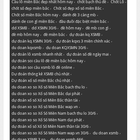
,
,
,
Cầu lô miền Bắc đẹp nhất hôm nay
chốt bạch thủ đề
Chốt Lô
,
,
chốt số đẹp miền bắc
Chốt số đẹp xổ số miền Bắc
,
,
Chốt số miền Bắc hôm nay
đánh đề 3 càng mb
,
,
đánh de con gì miền Bắc
đầu đuôi đặc biệt miền bắc
,
,
,
,
dd XSMB
dd XSMN 30/6
đề hôm nay
đề mb con gì
,
,
,
đề mb hôm nay
đề miền bắc
dự đoán kq XSMB
,
,
dự đoán kq XSMN 30/6
dự đoán kqxs 3 miền chính xác
,
,
du doan kqxsmb
du doan KQXSMN 30/6
,
,
dự đoán lô xsmb nhanh nhất
dự đoán số đề ngày mai
,
dự đoán soi cầu lô đề miền bắc hôm nay
,
dự đoán soi cầu xsmb lô đề online
,
Dự đoán thống kê XSMB chủ nhật
,
Dự đoán xổ số miền Bắc chủ nhật
,
du doan xo so Xổ số Miền Bắc bach thu lo
,
du doan xo so Xổ số Miền Bắc dại phát
,
dự đoán xổ số Xổ số Miền Bắc thần tài
,
du doan xo so Xổ số Miền Bắc wap.vn
,
du doan xo so Xổ Số Miền Nam bach thu lo 30/6
,
du doan xo so Xổ Số Miền Nam dại phát
,
dự đoán xổ số Xổ Số Miền Nam thần tài 30/6
,
,
du doan xo so Xổ Số Miền Nam wap.vn 30/6
du doan xsmb
,
,
du doan XSMB 3 so
du doan xsmb 666