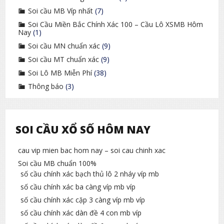
Soi cầu MB Víp nhất
(7)
Soi Cầu Miền Bắc Chính Xác 100 – Cầu Lô XSMB Hôm
Nay
(1)
Soi cầu MN chuẩn xác
(9)
Soi cầu MT chuẩn xác
(9)
Soi Lô MB Miễn Phí
(38)
Thông báo
(3)
SOI CẦU XỔ SỐ HÔM NAY
cau vip mien bac hom nay – soi cau chinh xac
Soi cầu MB chuẩn 100%
số cầu chính xác bạch thủ lô 2 nháy víp mb
số cầu chính xác ba càng víp mb víp
số cầu chính xác cặp 3 càng víp mb víp
số cầu chính xác dàn đề 4 con mb víp