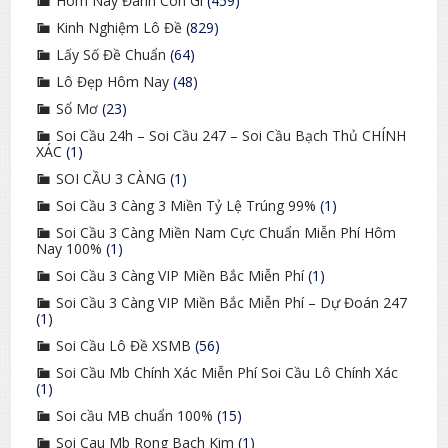
Hôm Nay Đánh Con Gì
(459)
Kinh Nghiệm Lô Đề
(829)
Lấy Số Đề Chuẩn
(64)
Lô Đẹp Hôm Nay
(48)
Sổ Mơ
(23)
Soi Cầu 24h – Soi Cầu 247 – Soi Cầu Bạch Thủ CHÍNH
XÁC
(1)
SOI CẦU 3 CÀNG
(1)
Soi Cầu 3 Càng 3 Miền Tỷ Lệ Trúng 99%
(1)
Soi Cầu 3 Càng Miền Nam Cực Chuẩn Miễn Phí Hôm
Nay 100%
(1)
Soi Cầu 3 Càng VIP Miền Bắc Miễn Phí
(1)
Soi Cầu 3 Càng VIP Miền Bắc Miễn Phí – Dự Đoán 247
(1)
Soi Cầu Lô Đề XSMB
(56)
Soi Cầu Mb Chính Xác Miễn Phí Soi Cầu Lô Chính Xác
(1)
Soi cầu MB chuẩn 100%
(15)
Soi Cau Mb Rong Bach Kim
(1)