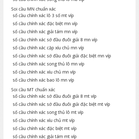
Soi cầu MN chuẩn xác
số cầu chính xác lô 3 số mt víp
số cầu chính xác đặc biệt mn víp
số cầu chính xác giải tám mn víp
số cầu chính xác sớ đầu đuôi giải 8 mn víp
số cầu chính xác cặp xíu chủ mn víp
số cầu chính xác sớ đầu đuôi giải đặc biệt mn víp
số cầu chính xác song thủ lô mn víp
số cầu chính xác xíu chủ mn víp
số cầu chính xác bao lô mn víp
Soi cầu MT chuẩn xác
số cầu chính xác sớ đầu đuôi giải 8 mt víp
số cầu chính xác sớ đầu đuôi giải đặc biệt mt víp
số cầu chính xác song thủ lô mt víp
số cầu chính xác xíu chủ mt víp
số cầu chính xác đặc biệt mt víp
số cầu chính xác giải tám mt víp