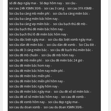
,
,
,
số đề đẹp ngày mai
Số đẹp hôm nay
soi cầu
,
,
,
soi cau 24h XSMN 30/6
soi cau 3 cang
soi cau 31h XSMB
,
,
Soi cầu ba càng mb miễn phí
soi cầu ba càng miền bắc
,
soi cầu ba càng miền bắc hôm nay
,
,
soi cầu ba càng vip miền bắc
soi cầu bạch thủ đề mb
,
soi cầu bạch thủ đề miền bắc hôm nay
,
soi cầu bạch thủ lô đề miền bắc hôm nay
,
,
Soi cầu đặc biệt ngày mai
soi cầu đặc biệt xsmb ngày mai
,
,
,
soi cầu dàn đề miền bắc
soi cầu dàn đề xsmb
Soi Cầu Đề
,
,
soi cầu đề 3 càng miền bắc
soi cầu đề bạch thủ miền bắc
,
,
soi cầu đề mb chuẩn
soi cầu đề mb hôm nay
,
,
soi cầu đề mb miễn phí
soi cầu đề miền bắc 24 giờ
,
soi cầu đề miền bắc hom nay
,
soi cầu đề miền bắc hôm nay miễn phí
,
soi cầu đề miền bắc miễn phí
,
soi cầu đề miền bắc miễn phí hôm nay
,
soi cầu đề miền bắc ngày hôm nay
,
,
soi cầu đề miền bắc ngày mai
soi cầu đề xổ số miền bắc
,
,
soi cầu đề xổ số miền bắc hôm nay
soi cau đề xsmb
,
,
soi cầu đề xsmb hôm nay
soi cầu đẹp ngày mai
,
,
soi cau du doan xsmb
soi cau du đoan XSMN 30/6