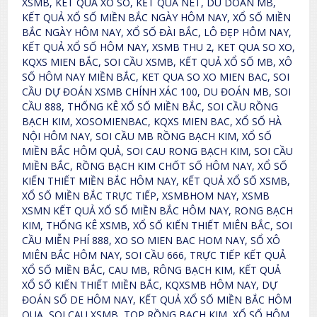
XSMB, KET QUA XO SO, KẾT QUẢ NET, DU DOAN MB,
KẾT QUẢ XỔ SỐ MIỀN BẮC NGÀY HÔM NAY, XỔ SỐ MIỀN
BẮC NGÀY HÔM NAY, XỔ SỐ ĐÀI BẮC, LÔ ĐẸP HÔM NAY,
KẾT QUẢ XỔ SỐ HÔM NAY, XSMB THU 2, KET QUA SO XO,
KQXS MIEN BẮC, SOI CẦU XSMB, KẾT QUẢ XỔ SỐ MB, XÔ
SỐ HÔM NAY MIỀN BẮC, KET QUA SO XO MIEN BAC, SOI
CẦU DỰ ĐOÁN XSMB CHÍNH XÁC 100, DU ĐOÁN MB, SOI
CẦU 888, THỐNG KÊ XỔ SỐ MIỀN BẮC, SOI CẦU RỒNG
BẠCH KIM, XOSOMIENBAC, KQXS MIEN BAC, XỔ SỐ HÀ
NỘI HÔM NAY, SOI CẦU MB RỒNG BẠCH KIM, XỔ SỐ
MIỀN BẮC HÔM QUẢ, SOI CAU RONG BẠCH KIM, SOI CẦU
MIỀN BẮC, RỒNG BẠCH KIM CHỐT SỐ HÔM NAY, XỔ SỐ
KIẾN THIẾT MIỀN BẮC HÔM NAY, KẾT QUẢ XỔ SỐ XSMB,
XỔ SỐ MIỀN BẮC TRỰC TIẾP, XSMBHOM NAY, XSMB
XSMN KẾT QUẢ XỔ SỐ MIỀN BẮC HÔM NAY, RONG BẠCH
KIM, THỐNG KÊ XSMB, XỔ SỐ KIẾN THIẾT MIÊN BẮC, SOI
CẦU MIỄN PHÍ 888, XO SO MIEN BAC HOM NAY, SỔ XÔ
MIÊN BẮC HÔM NAY, SOI CẦU 666, TRỰC TIẾP KẾT QUẢ
XỔ SỐ MIỀN BẮC, CAU MB, RÔNG BẠCH KIM, KẾT QUẢ
XỔ SỐ KIẾN THIẾT MIỀN BẮC, KQXSMB HÔM NAY, DỰ
ĐOÁN SỐ DE HÔM NAY, KẾT QUẢ XỔ SỐ MIỀN BẮC HÔM
QUA, SOI CAU XSMB, TOP RỒNG BẠCH KIM, XỔ SỐ HÔM