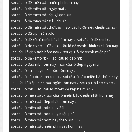
,
soi cầu lô đề miền bắc miễn phí hôm nay
,
soi cầu lô đề miền bắc ngày mai
,
soi cầu lô đề miền bắc rồng bạch kim
,
soi cầu lô đề miền bắc siêu chuẩn
,
,
soi cầu lô đề miền bắc thứ bảy
soi cầu lô đề siêu chuẩn xsmb
,
soi cầu lô đề vip miền bắc
,
,
soi cầu lô đề xổ số miền bắc hôm nay
soi cầu lô đề xsmb
,
soi cầu lô de xsmb 1102
soi cầu lô đề xsmb chính xác hôm nay
,
,
,
soi cầu lô đề xsmb hôm nay
soi cầu lô de xsmb miễn phí
,
,
soi cầu lô đề xsmb rbk
soi cau lo dep mb
,
,
soi cầu lô đẹp mb hôm nay
soi cầu lô đẹp ngày mai
,
soi cầu lô hai nháy miền bắc hôm nay
,
soi cầu lô kép dự đoán xsmb
soi cầu lô kép miền bắc hôm nay
,
,
,
soi cầu lô kép miền bắc ngày hôm nay
soi cầu lô kép xsmb
,
,
soi cau lo mb
soi cầu lô mb-lô đề kép ba miền
,
,
soi cau lo mien bac
soi cầu lô miền bắc chuẩn nhất hôm nay
,
soi cầu lô miền bắc đẹp nhất hôm nay
,
soi cầu lô miền bắc hôm nay 24h
,
soi cầu lô miền bắc hôm nay miễn phí
,
soi cầu lô miền bắc hôm.nay theo win888
,
soi cầu lô miền bắc miễn phí ngày hôm nay
,
,