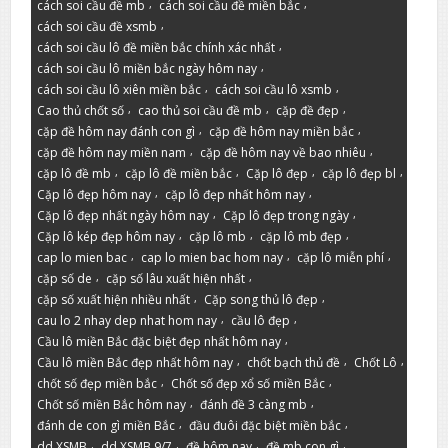
,
,
cách soi cầu đề mb
cách soi cầu đề miền bắc
,
cách soi cầu đề xsmb
,
cách soi cầu lô đề miền bắc chính xác nhất
,
cách soi cầu lô miền bắc ngày hôm nay
,
,
cách soi cầu lô xiên miền bắc
cách soi cầu lô xsmb
,
,
,
Cao thủ chốt số
cao thủ soi cầu đề mb
cặp đề đẹp
,
,
cặp đề hôm nay đánh con gì
cặp đề hôm nay miền bắc
,
,
cặp đề hôm nay miền nam
cặp đề hôm nay về bao nhiêu
,
,
,
,
cặp lô đề mb
cặp lô đề miền bắc
Cặp lô đẹp
cặp lô đẹp bl
,
,
Cặp lô đẹp hôm nay
cặp lô đẹp nhất hôm nay
,
,
Cặp lô đẹp nhất ngày hôm nay
Cặp lô đẹp trong ngày
,
,
,
Cặp lô kép đẹp hôm nay
cặp lô mb
cặp lô mb đẹp
,
,
,
cap lo mien bac
cap lo mien bac hom nay
cặp lô miễn phí
,
,
cặp số de
cặp số lâu xuất hiện nhất
,
,
cặp số xuất hiện nhiều nhất
Cặp song thủ lô đẹp
,
,
cau lo 2 nhay dep nhat hom nay
cầu lô đẹp
,
Cầu lô miền Bắc đặc biệt đẹp nhất hôm nay
,
,
,
Cầu lô miền Bắc đẹp nhất hôm nay
chốt bạch thủ đề
Chốt Lô
,
,
chốt số đẹp miền bắc
Chốt số đẹp xổ số miền Bắc
,
,
Chốt số miền Bắc hôm nay
đánh đề 3 càng mb
,
,
đánh de con gì miền Bắc
đầu đuôi đặc biệt miền bắc
,
,
,
,
dd XSMB
dd XSMB 9/7
đề hôm nay
đề mb con gì