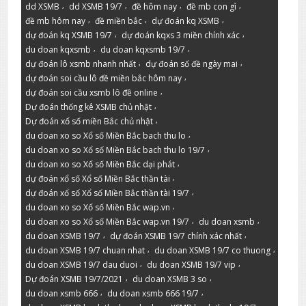
,
,
,
,
dd XSMB
dd XSMB 19/7
đề hôm nay
đề mb con gì
,
,
,
đề mb hôm nay
đề miền bắc
dự đoán kq XSMB
,
,
dự đoán kq XSMB 19/7
dự đoán kqxs 3 miền chính xác
,
,
du doan kqxsmb
du doan kqxsmb 19/7
,
,
dự đoán lô xsmb nhanh nhất
dự đoán số đề ngày mai
,
dự đoán soi cầu lô đề miền bắc hôm nay
,
dự đoán soi cầu xsmb lô đề online
,
Dự đoán thống kê XSMB chủ nhật
,
Dự đoán xổ số miền Bắc chủ nhật
,
du doan xo so Xổ số Miền Bắc bach thu lo
,
du doan xo so Xổ số Miền Bắc bach thu lo 19/7
,
du doan xo so Xổ số Miền Bắc dại phát
,
dự đoán xổ số Xổ số Miền Bắc thần tài
,
dự đoán xổ số Xổ số Miền Bắc thần tài 19/7
,
du doan xo so Xổ số Miền Bắc wap.vn
,
,
du doan xo so Xổ số Miền Bắc wap.vn 19/7
du doan xsmb
,
,
du doan XSMB 19/7
dự đoán XSMB 19/7 chính xác nhất
,
,
du doan XSMB 19/7 chuan nhat
du doan XSMB 19/7 co thuong
,
,
du doan XSMB 19/7 dau duoi
du doan XSMB 19/7 vip
,
,
Dự đoán XSMB 19/7/2021
du doan XSMB 3 so
,
,
du doan xsmb 666
du doan xsmb 666 19/7