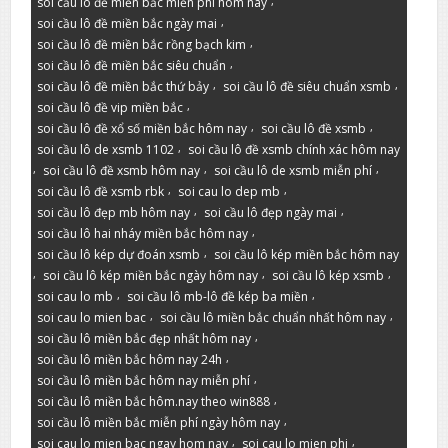
,
soi cầu lô đề miền bắc miễn phí hôm nay
,
soi cầu lô đề miền bắc ngày mai
,
soi cầu lô đề miền bắc rồng bạch kim
,
soi cầu lô đề miền bắc siêu chuẩn
,
,
soi cầu lô đề miền bắc thứ bảy
soi cầu lô đề siêu chuẩn xsmb
,
soi cầu lô đề vip miền bắc
,
,
soi cầu lô đề xổ số miền bắc hôm nay
soi cầu lô đề xsmb
,
soi cầu lô de xsmb 1102
soi cầu lô đề xsmb chính xác hôm nay
,
,
,
soi cầu lô đề xsmb hôm nay
soi cầu lô de xsmb miễn phí
,
,
soi cầu lô đề xsmb rbk
soi cau lo dep mb
,
,
soi cầu lô đẹp mb hôm nay
soi cầu lô đẹp ngày mai
,
soi cầu lô hai nháy miền bắc hôm nay
,
soi cầu lô kép dự đoán xsmb
soi cầu lô kép miền bắc hôm nay
,
,
,
soi cầu lô kép miền bắc ngày hôm nay
soi cầu lô kép xsmb
,
,
soi cau lo mb
soi cầu lô mb-lô đề kép ba miền
,
,
soi cau lo mien bac
soi cầu lô miền bắc chuẩn nhất hôm nay
,
soi cầu lô miền bắc đẹp nhất hôm nay
,
soi cầu lô miền bắc hôm nay 24h
,
soi cầu lô miền bắc hôm nay miễn phí
,
soi cầu lô miền bắc hôm.nay theo win888
,
soi cầu lô miền bắc miễn phí ngày hôm nay
,
,
soi cau lo mien bac ngay hom nay
soi cau lo mien phi