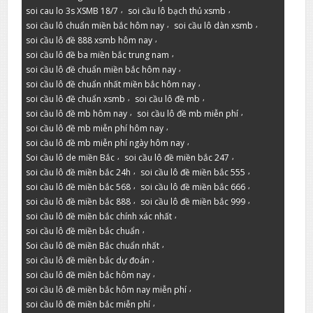
,
,
soi cau lo 3s XSMB 18/7
soi cầu lô bạch thủ xsmb
,
,
soi cầu lô chuẩn miền bắc hôm nay
soi cầu lô dàn xsmb
,
soi cầu lô đề 888 xsmb hôm nay
,
soi cầu lô đề ba miền bắc trung nam
,
soi cầu lô đề chuẩn miền bắc hôm nay
,
soi cầu lô đề chuẩn nhất miền bắc hôm nay
,
,
soi cầu lô đề chuẩn xsmb
soi cầu lô đề mb
,
,
soi cầu lô đề mb hôm nay
soi cầu lô đề mb miễn phí
,
soi cầu lô đề mb miễn phí hôm nay
,
soi cầu lô đề mb miễn phí ngày hôm nay
,
,
Soi cầu lô de miền Bắc
soi cầu lô đề miền bắc 247
,
,
soi cầu lô đề miền bắc 24h
soi cầu lô đề miền bắc 555
,
,
soi cầu lô đề miền bắc 568
soi cầu lô đề miền bắc 666
,
,
soi cầu lô đề miền bắc 888
soi cầu lô đề miền bắc 999
,
soi cầu lô đề miền bắc chính xác nhất
,
soi cầu lô đề miền bắc chuẩn
,
Soi cầu lô đề miền Bắc chuẩn nhất
,
soi cầu lô đề miền bắc dự đoán
,
soi cầu lô đề miền bắc hôm nay
,
soi cầu lô đề miền bắc hôm nay miễn phí
,
soi cầu lô đề miền bắc miễn phí