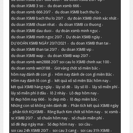
,
,
du doan XSMB 3 so
du doan xsmb 666
,
,
du doan xsmb 666 20/7
du doan XSMB bach thu lo
,
,
du doan XSMB bach thu lo 20/7
dự đoán XSMB chính xác nhất
,
,
du doan XSMB chuan nhat
du doan XSMB co thuong
,
,
du doan XSMB dau duoi
dự đoán xsmb minh ngọc
,
,
du doan XSMB minh ngoc 20/7
Dự đoán XSMB ngày
,
,
DỰ ĐOÁN XSMB NGÀY 20/7/2021
du doan XSMB than tai
,
,
du doan XSMB than tai 20/7
du doan XSMB vip
,
,
du doan XSMB wap
du doan XSMB wap 20/7
,
du doan xsmb win2888 20/7 soi cau lo XSMB chinh xac 100
,
,
du doan xsmb win3188
Giờ vàng chốt số miền bắc
,
,
hôm nay đánh đề con gì
Hôm nay đánh de con gì miền Bắc
,
,
Hôm nay đánh lô con gì
kết quả xổ số miền Bắc hôm nay
,
,
,
,
kết quả XSMB hàng ngày
lấy số đề
lấy số lô
lấy số miễn phí
,
,
,
lấy số miễn phí ở đâu
lô 2 nháy
Lô đẹp hôm nay
,
,
,
lô đẹp hôm nay 666
lo dep mb
lô đẹp miền bắc
,
Những con số không nên đánh đề
Phân tích kết quả XSMB ngày
,
,
,
,
phân tích KQXSMB
Rồng Bạch Kim chốt số hôm nay
sc xsmb
,
,
,
sc XSMB 20/7
số chuẩn hôm nay
số chuẩn miễn phí
,
,
,
số đề đẹp ngày mai
Số đẹp hôm nay
soi cầu
,
,
,
soi cau 24h XSMB 20/7
soi cau 3 cang
soi cau 31h XSMB