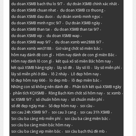
,
,
du doan XSMB bach thu lo 9/7
dự đoán XSMB chính xác nhất
,
,
du doan XSMB chuan nhat
du doan XSMB co thuong
,
,
du doan XSMB dau duoi
dự đoán xsmb minh ngọc
,
,
du doan XSMB minh ngoc 9/7
Dự đoán XSMB ngày
,
,
du doan XSMB than tai
du doan XSMB than tai 9/7
,
,
du doan XSMB vip
du doan XSMB wap
,
,
du doan XSMB wap 9/7
du doan xsmb win2888 9/7
,
,
du doan xsmb win3188
Giờ vàng chốt số miền bắc
,
,
hôm nay đánh đề con gì
Hôm nay đánh de con gì miền Bắc
,
,
Hôm nay đánh lô con gì
kết quả xổ số miền Bắc hôm nay
,
,
,
,
kết quả XSMB hàng ngày
lấy số đề
lấy số lô
lấy số miễn phí
,
,
,
lấy số miễn phí ở đâu
lô 2 nháy
Lô đẹp hôm nay
,
,
,
lô đẹp hôm nay 666
lo dep mb
lô đẹp miền bắc
,
Những con số không nên đánh đề
Phân tích kết quả XSMB ngày
,
,
,
,
phân tích KQXSMB
Rồng Bạch Kim chốt số hôm nay
sc xsmb
,
,
,
sc XSMB 9/7
số chuẩn hôm nay
số chuẩn miễn phí
,
,
,
số đề đẹp ngày mai
Số đẹp hôm nay
soi cầu
,
,
,
soi cau 24h XSMB 9/7
soi cau 3 cang
soi cau 31h XSMB
,
,
Soi cầu ba càng mb miễn phí
soi cầu ba càng miền bắc
,
soi cầu ba càng miền bắc hôm nay
,
,
soi cầu ba càng vip miền bắc
soi cầu bạch thủ đề mb