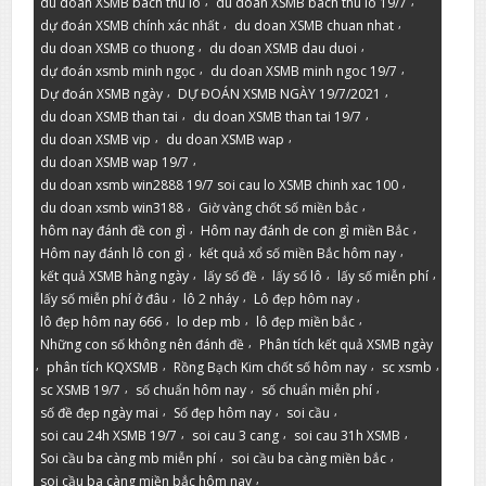
,
,
du doan XSMB bach thu lo
du doan XSMB bach thu lo 19/7
,
,
dự đoán XSMB chính xác nhất
du doan XSMB chuan nhat
,
,
du doan XSMB co thuong
du doan XSMB dau duoi
,
,
dự đoán xsmb minh ngọc
du doan XSMB minh ngoc 19/7
,
,
Dự đoán XSMB ngày
DỰ ĐOÁN XSMB NGÀY 19/7/2021
,
,
du doan XSMB than tai
du doan XSMB than tai 19/7
,
,
du doan XSMB vip
du doan XSMB wap
,
du doan XSMB wap 19/7
,
du doan xsmb win2888 19/7 soi cau lo XSMB chinh xac 100
,
,
du doan xsmb win3188
Giờ vàng chốt số miền bắc
,
,
hôm nay đánh đề con gì
Hôm nay đánh de con gì miền Bắc
,
,
Hôm nay đánh lô con gì
kết quả xổ số miền Bắc hôm nay
,
,
,
,
kết quả XSMB hàng ngày
lấy số đề
lấy số lô
lấy số miễn phí
,
,
,
lấy số miễn phí ở đâu
lô 2 nháy
Lô đẹp hôm nay
,
,
,
lô đẹp hôm nay 666
lo dep mb
lô đẹp miền bắc
,
Những con số không nên đánh đề
Phân tích kết quả XSMB ngày
,
,
,
,
phân tích KQXSMB
Rồng Bạch Kim chốt số hôm nay
sc xsmb
,
,
,
sc XSMB 19/7
số chuẩn hôm nay
số chuẩn miễn phí
,
,
,
số đề đẹp ngày mai
Số đẹp hôm nay
soi cầu
,
,
,
soi cau 24h XSMB 19/7
soi cau 3 cang
soi cau 31h XSMB
,
,
Soi cầu ba càng mb miễn phí
soi cầu ba càng miền bắc
,
soi cầu ba càng miền bắc hôm nay