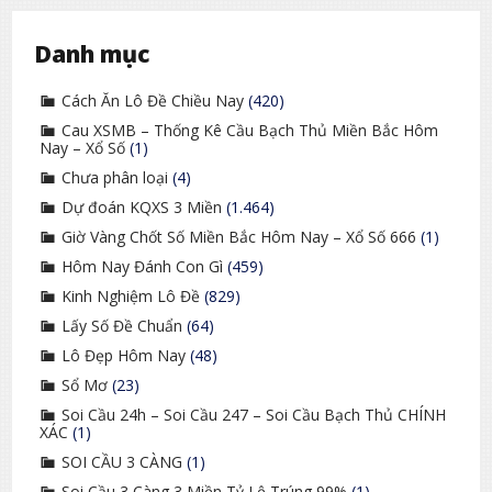
Danh mục
Cách Ăn Lô Đề Chiều Nay
(420)
Cau XSMB – Thống Kê Cầu Bạch Thủ Miền Bắc Hôm
Nay – Xổ Số
(1)
Chưa phân loại
(4)
Dự đoán KQXS 3 Miền
(1.464)
Giờ Vàng Chốt Số Miền Bắc Hôm Nay – Xổ Số 666
(1)
Hôm Nay Đánh Con Gì
(459)
Kinh Nghiệm Lô Đề
(829)
Lấy Số Đề Chuẩn
(64)
Lô Đẹp Hôm Nay
(48)
Sổ Mơ
(23)
Soi Cầu 24h – Soi Cầu 247 – Soi Cầu Bạch Thủ CHÍNH
XÁC
(1)
SOI CẦU 3 CÀNG
(1)
Soi Cầu 3 Càng 3 Miền Tỷ Lệ Trúng 99%
(1)