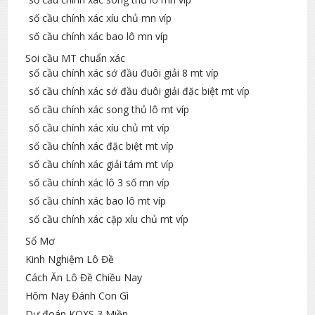
số cầu chính xác xíu chủ mn víp
số cầu chính xác bao lô mn víp
Soi cầu MT chuẩn xác
số cầu chính xác sớ đầu đuôi giải 8 mt víp
số cầu chính xác sớ đầu đuôi giải đặc biệt mt víp
số cầu chính xác song thủ lô mt víp
số cầu chính xác xíu chủ mt víp
số cầu chính xác đặc biệt mt víp
số cầu chính xác giải tám mt víp
số cầu chính xác lô 3 số mn víp
số cầu chính xác bao lô mt víp
số cầu chính xác cặp xíu chủ mt víp
Sổ Mơ
Kinh Nghiệm Lô Đề
Cách Ăn Lô Đề Chiều Nay
Hôm Nay Đánh Con Gì
Dự đoán KQXS 3 Miền