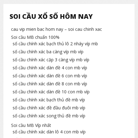
SOI CẦU XỔ SỐ HÔM NAY
cau vip mien bac hom nay – soi cau chinh xac
Soi cầu MB chuẩn 100%
số cầu chính xác bạch thủ lô 2 nháy víp mb
số cầu chính xác ba càng víp mb víp
số cầu chính xác cặp 3 càng víp mb víp
số cầu chính xác dàn đề 4 con mb víp
số cầu chính xác dàn đề 6 con mb víp
số cầu chính xác dàn đề 8 con mb víp
số cầu chính xác dàn đề 10 con mb víp
số cầu chính xác bạch thủ đề mb víp
số cầu chính xác đề đầu đuôi mb víp
số cầu chính xác song thủ đề mb víp
Soi cầu MB Víp nhất
số cầu chính xác dàn lô 4 con mb víp