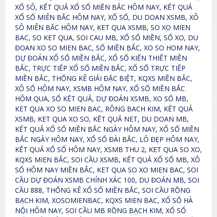
XỔ SÔ, KẾT QUẢ XỔ SỐ MIỀN BẮC HÔM NAY, KẾT QUẢ
XỔ SỐ MIÊN BẮC HÔM NAY, XỔ SỐ, DU DOAN XSMB, XÔ
SÔ MIÊN BĂC HÔM NAY, KET QUA XSMB, SO XO MIEN
BAC, SO KET QUA, SOI CAU MB, XỔ SỐ MIỀN, SỐ XO, DU
ĐOAN XO SO MIEN BAC, SỐ MIỀN BẮC, XO SO HOM NAY,
DỰ ĐOÁN XỔ SỐ MIỀN BẮC, XỔ SỐ KIẾN THIẾT MIỀN
BẮC, TRỰC TIẾP XỔ SỐ MIỀN BẮC, XỔ SỐ TRỰC TIẾP
MIỀN BẮC, THỐNG KÊ GIẢI ĐẶC BIỆT, KQXS MIỀN BẮC,
XÔ SỐ HÔM NAY, XSMB HÔM NAY, XỔ SỐ MIỀN BẮC
HÔM QUA, SỔ KẾT QUẢ, DỰ ĐOÁN XSMB, XO SỐ MB,
KET QUA XO SO MIEN BAC, RÔNG BACH KIM, KẾT QUẢ
XSMB, KET QUA XO SO, KẾT QUẢ NET, DU DOAN MB,
KẾT QUẢ XỔ SỐ MIỀN BẮC NGÀY HÔM NAY, XỔ SỐ MIỀN
BẮC NGÀY HÔM NAY, XỔ SỐ ĐÀI BẮC, LÔ ĐẸP HÔM NAY,
KẾT QUẢ XỔ SỐ HÔM NAY, XSMB THU 2, KET QUA SO XO,
KQXS MIEN BẮC, SOI CẦU XSMB, KẾT QUẢ XỔ SỐ MB, XÔ
SỐ HÔM NAY MIỀN BẮC, KET QUA SO XO MIEN BAC, SOI
CẦU DỰ ĐOÁN XSMB CHÍNH XÁC 100, DU ĐOÁN MB, SOI
CẦU 888, THỐNG KÊ XỔ SỐ MIỀN BẮC, SOI CẦU RỒNG
BẠCH KIM, XOSOMIENBAC, KQXS MIEN BAC, XỔ SỐ HÀ
NỘI HÔM NAY, SOI CẦU MB RỒNG BẠCH KIM, XỔ SỐ