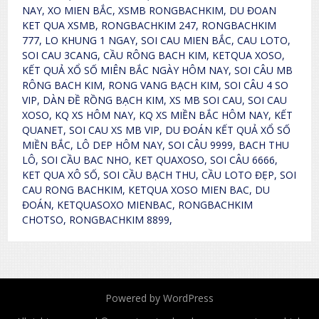
NAY, XO MIEN BẮC, XSMB RONGBACHKIM, DU ĐOAN
KET QUA XSMB, RONGBACHKIM 247, RONGBACHKIM
777, LO KHUNG 1 NGAY, SOI CAU MIEN BẮC, CAU LOTO,
SOI CAU 3CANG, CẦU RÔNG BACH KIM, KETQUA XOSO,
KẾT QUẢ XỔ SỐ MIÊN BẮC NGÀY HÔM NAY, SOI CÂU MB
RÔNG BACH KIM, RONG VANG BẠCH KIM, SOI CÂU 4 SO
VIP, DÀN ĐỀ RỒNG BẠCH KIM, XS MB SOI CAU, SOI CAU
XOSO, KQ XS HÔM NAY, KQ XS MIỀN BẮC HÔM NAY, KẾT
QUANET, SOI CAU XS MB VIP, DU ĐOÁN KẾT QUẢ XỔ SỐ
MIỀN BẮC, LÔ DEP HÔM NAY, SOI CÂU 9999, BACH THU
LÔ, SOI CẦU BAC NHO, KET QUAXOSO, SOI CÂU 6666,
KET QUA XÔ SỐ, SOI CẦU BẠCH THU, CẦU LOTO ĐẸP, SOI
CAU RONG BACHKIM, KETQUA XOSO MIEN BAC, DU
ĐOÁN, KETQUASOXO MIENBAC, RONGBACHKIM
CHOTSO, RONGBACHKIM 8899,
Powered by WordPress