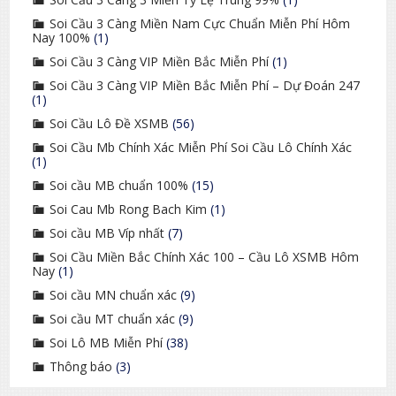
Soi Cầu 3 Càng Miền Nam Cực Chuẩn Miễn Phí Hôm
Nay 100%
(1)
Soi Cầu 3 Càng VIP Miền Bắc Miễn Phí
(1)
Soi Cầu 3 Càng VIP Miền Bắc Miễn Phí – Dự Đoán 247
(1)
Soi Cầu Lô Đề XSMB
(56)
Soi Cầu Mb Chính Xác Miễn Phí Soi Cầu Lô Chính Xác
(1)
Soi cầu MB chuẩn 100%
(15)
Soi Cau Mb Rong Bach Kim
(1)
Soi cầu MB Víp nhất
(7)
Soi Cầu Miền Bắc Chính Xác 100 – Cầu Lô XSMB Hôm
Nay
(1)
Soi cầu MN chuẩn xác
(9)
Soi cầu MT chuẩn xác
(9)
Soi Lô MB Miễn Phí
(38)
Thông báo
(3)