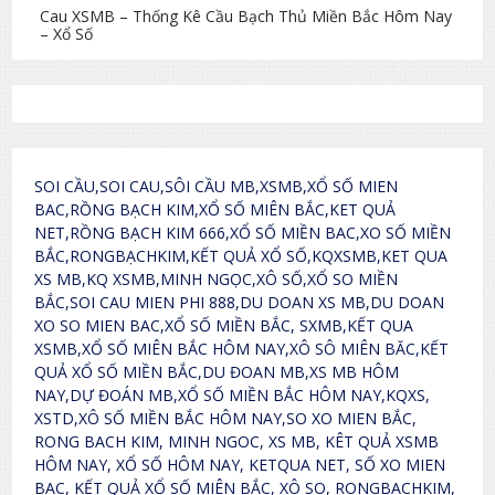
Cau XSMB – Thống Kê Cầu Bạch Thủ Miền Bắc Hôm Nay
– Xổ Số
SOI CẦU,SOI CAU,SÔI CẦU MB,XSMB,XỔ SỐ MIEN
BAC,RỒNG BẠCH KIM,XỔ SỐ MIÊN BẮC,KET QUẢ
NET,RỒNG BẠCH KIM 666,XỔ SỐ MIỀN BAC,XO SỐ MIỀN
BẮC,RONGBẠCHKIM,KẾT QUẢ XỔ SỐ,KQXSMB,KET QUA
XS MB,KQ XSMB,MINH NGỌC,XÔ SỐ,XỔ SO MIỀN
BẮC,SOI CAU MIEN PHI 888,DU DOAN XS MB,DU DOAN
XO SO MIEN BAC,XỔ SỐ MIỀN BẮC, SXMB,KẾT QUA
XSMB,XỔ SỐ MIÊN BẮC HÔM NAY,XÔ SÔ MIÊN BĂC,KẾT
QUẢ XỔ SỐ MIỀN BẮC,DU ĐOAN MB,XS MB HÔM
NAY,DỰ ĐOÁN MB,XỔ SỐ MIỀN BẮC HÔM NAY,KQXS,
XSTD,XÔ SỐ MIỀN BẮC HÔM NAY,SO XO MIEN BẮC,
RONG BACH KIM, MINH NGOC, XS MB, KÊT QUẢ XSMB
HÔM NAY, XỔ SỐ HÔM NAY, KETQUA NET, SỐ XO MIEN
BAC, KẾT QUẢ XỔ SỐ MIÊN BẮC, XÔ SO, RONGBACHKIM,