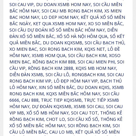
SOI CAU VIP, DU DOAN XSMB HOM NAY, SOI CẦU MIỀN
BẮC HÔM NAY, SOI CAU MB RONG BACH KIM, XS MIEN
BAC HOM NAY, LO DEP HOM NAY, KẾT QUẢ XỔ SỐ MIỀN
BẮC NGÀY, KET QUA XSMB HOM NAY, XO SO MIỀN BẮC,
SOI CẦU DỰ ĐOÁN XỔ SỐ MIỀN BẮC HÔM NAY, DIỄN
ĐÀN XỔ SỐ MIỀN BẮC, XỔ SỐ HÀ NỘI HÔM QUA, SỔ KẾT
QUẢ MIỀN BẮC, DU DOAN KQXSMB, SOI CẦU BẠCH THỦ,
XO MIEN BAC, SOI RONG BACH KIM, KQXS NET, LÔ ĐỀ
HÔM NAY, XSMB HOM QUA, SOI CẦU BẠCH KIM, XOSO
MIEN BAC, RỒNG BẠCH KIM 888, SOI CAU MIEN PHI, SOI
CẦU VIP, RỒNG BẠCH KIM 2888, KQXS MB HOM NAY,
DIỄN ĐÀN XSMB, SOI CẦU LÔ, RONGBACH KIM, SOI CAU
RONG BACH KIM VIP, LÔ ĐẸP HÔM NAY VIP, BẠCH THỦ
LÔ HÔM NAY, XIN SỐ MIỀN BẮC, DU DOAN KQXS, XSMB
RONG BACH KIM, KQXS MIỀN BẮC HÔM NAY, SOI CẦU
6666, CAU 888, TRUC TIEP KQXSMB, TRỰC TIẾP XSMB
HÔM NAY, DỰ ĐOÁN KQXSMB, XSMB SOI CAU, SOI CAU
VIP MB, XỔ SỐ MB HÔM NAY, SOI CAU TOT, THỐNG KÊ
RỒNG BẠCH KIM, CHOT LO, SOI CẦU XỔ SỐ, THỐNG KÊ
XỔ SỐ MIỀN BẮC HÔM NAY, SOI RỒNG BẠCH KIM, SOI
CẦU LÔ MIỀN BẮC, CAU LO MB, KẾT QUẢ XỔ SỐ MIỀN