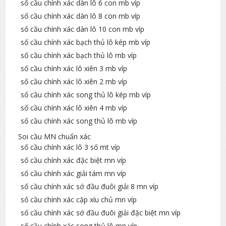
số cầu chính xác dàn lô 6 con mb víp
số cầu chính xác dàn lô 8 con mb víp
số cầu chính xác dàn lô 10 con mb víp
số cầu chính xác bạch thủ lô kép mb víp
số cầu chính xác bạch thủ lô mb víp
số cầu chính xác lô xiên 3 mb víp
số cầu chính xác lô xiên 2 mb víp
số cầu chính xác song thủ lô kép mb víp
số cầu chính xác lô xiên 4 mb víp
số cầu chính xác song thủ lô mb víp
Soi cầu MN chuẩn xác
số cầu chính xác lô 3 số mt víp
số cầu chính xác đặc biệt mn víp
số cầu chính xác giải tám mn víp
số cầu chính xác sớ đầu đuôi giải 8 mn víp
số cầu chính xác cặp xíu chủ mn víp
số cầu chính xác sớ đầu đuôi giải đặc biệt mn víp
số cầu chính xác song thủ lô mn víp