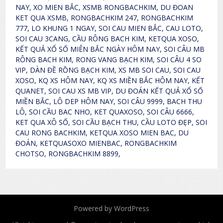
NAY, XO MIEN BẮC, XSMB RONGBACHKIM, DU ĐOAN
KET QUA XSMB, RONGBACHKIM 247, RONGBACHKIM
777, LO KHUNG 1 NGAY, SOI CAU MIEN BẮC, CAU LOTO,
SOI CAU 3CANG, CẦU RÔNG BACH KIM, KETQUA XOSO,
KẾT QUẢ XỔ SỐ MIÊN BẮC NGÀY HÔM NAY, SOI CÂU MB
RÔNG BACH KIM, RONG VANG BẠCH KIM, SOI CÂU 4 SO
VIP, DÀN ĐỀ RỒNG BẠCH KIM, XS MB SOI CAU, SOI CAU
XOSO, KQ XS HÔM NAY, KQ XS MIỀN BẮC HÔM NAY, KẾT
QUANET, SOI CAU XS MB VIP, DU ĐOÁN KẾT QUẢ XỔ SỐ
MIỀN BẮC, LÔ DEP HÔM NAY, SOI CÂU 9999, BACH THU
LÔ, SOI CẦU BAC NHO, KET QUAXOSO, SOI CÂU 6666,
KET QUA XÔ SỐ, SOI CẦU BẠCH THU, CẦU LOTO ĐẸP, SOI
CAU RONG BACHKIM, KETQUA XOSO MIEN BAC, DU
ĐOÁN, KETQUASOXO MIENBAC, RONGBACHKIM
CHOTSO, RONGBACHKIM 8899,
Powered by WordPress