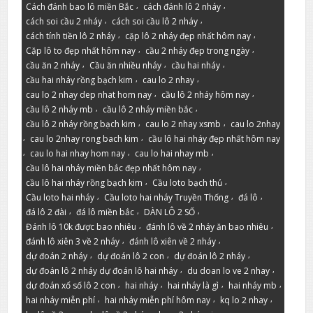
,
,
Cách đánh bao lô miền Bắc
cách đánh lô 2 nháy
,
,
cách soi cầu 2 nháy
cách soi cầu lô 2 nháy
,
,
cách tính tiền lô 2 nháy
cặp lô 2 nháy đẹp nhất hôm nay
,
,
Cặp lô to đẹp nhất hôm nay
cầu 2 nháy đẹp trong ngày
,
,
,
cầu ăn 2 nháy
Cầu ăn nhiều nháy
cầu hai nháy
,
,
cầu hai nháy rồng bạch kim
cau lo 2 nhay
,
,
cau lo 2 nhay dep nhat hom nay
cầu lô 2 nháy hôm nay
,
,
cầu lô 2 nháy mb
cầu lô 2 nháy miền bắc
,
,
cầu lô 2 nháy rồng bạch kim
cau lo 2 nhay xsmb
cau lo 2nhay
,
,
cau lo 2nhay rong bach kim
cầu lô hai nháy đẹp nhất hôm nay
,
,
,
cau lo hai nhay hom nay
cau lo hai nhay mb
,
cầu lô hai nháy miền bắc đẹp nhất hôm nay
,
,
cầu lô hai nháy rồng bạch kim
Cầu loto bạch thủ
,
,
,
Cầu loto hai nháy
Cầu loto hai nháy Truyền Thống
đá lô
,
,
,
đá lô 2 đài
đá lô miền bắc
DÀN LÔ 2 SỐ
,
,
Đánh lô 10k được bao nhiêu
đánh lô về 2 nháy ăn bao nhiêu
,
,
đánh lô xiên 3 về 2 nháy
đánh lô xiên về 2 nháy
,
,
,
dự đoán 2 nháy
dự đoán lô 2 con
dự đoán lô 2 nháy
,
,
dự đoán lô 2 nháy dự đoán lô hai nháy
du doan lo ve 2 nhay
,
,
,
,
dự đoán xổ số lô 2 con
hai nháy
hai nháy là gì
hai nháy mb
,
,
,
hai nháy miễn phí
hai nháy miễn phí hôm nay
kq lo 2 nhay