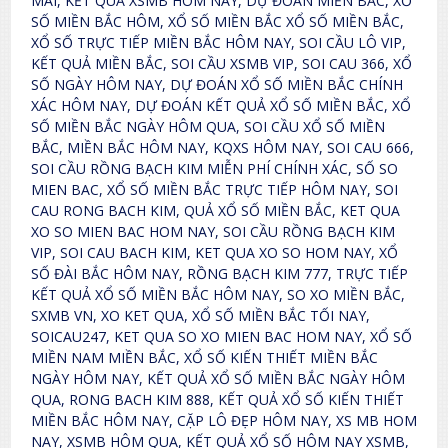
MAI, KẾT QUẢ XSMB HÔM NAY, DỰ ĐOÁN MIỀN BẮC, XỔ
SỐ MIỀN BẮC HÔM, XỔ SỐ MIỀN BẮC XỔ SỐ MIỀN BẮC,
XỔ SỐ TRỰC TIẾP MIỀN BẮC HÔM NAY, SOI CẦU LÔ VIP,
KẾT QUẢ MIỀN BẮC, SOI CẦU XSMB VIP, SOI CAU 366, XỔ
SỐ NGÀY HÔM NAY, DỰ ĐOÁN XỔ SỐ MIỀN BẮC CHÍNH
XÁC HÔM NAY, DỰ ĐOÁN KẾT QUẢ XỔ SỐ MIỀN BẮC, XỔ
SỐ MIỀN BẮC NGÀY HÔM QUA, SOI CẦU XỔ SỐ MIỀN
BẮC, MIỀN BẮC HÔM NAY, KQXS HÔM NAY, SOI CAU 666,
SOI CẦU RỒNG BẠCH KIM MIỄN PHÍ CHÍNH XÁC, SỐ SO
MIEN BAC, XỔ SỐ MIỀN BẮC TRỰC TIẾP HÔM NAY, SOI
CAU RONG BACH KIM, QUẢ XỔ SỐ MIỀN BẮC, KET QUA
XO SO MIEN BAC HOM NAY, SOI CẦU RỒNG BẠCH KIM
VIP, SOI CAU BACH KIM, KET QUA XO SO HOM NAY, XỔ
SỐ ĐÀI BẮC HÔM NAY, RỒNG BẠCH KIM 777, TRỰC TIẾP
KẾT QUẢ XỔ SỐ MIỀN BẮC HÔM NAY, SO XO MIỀN BẮC,
SXMB VN, XO KET QUA, XỔ SỐ MIỀN BẮC TỐI NAY,
SOICAU247, KET QUA SO XO MIEN BAC HOM NAY, XỔ SỐ
MIỀN NAM MIỀN BẮC, XỔ SỐ KIẾN THIẾT MIỀN BẮC
NGÀY HÔM NAY, KẾT QUẢ XỔ SỐ MIỀN BẮC NGÀY HÔM
QUA, RONG BACH KIM 888, KẾT QUẢ XỔ SỐ KIẾN THIẾT
MIỀN BẮC HÔM NAY, CẶP LÔ ĐẸP HÔM NAY, XS MB HOM
NAY, XSMB HÔM QUA, KẾT QUẢ XỔ SỐ HÔM NAY XSMB,