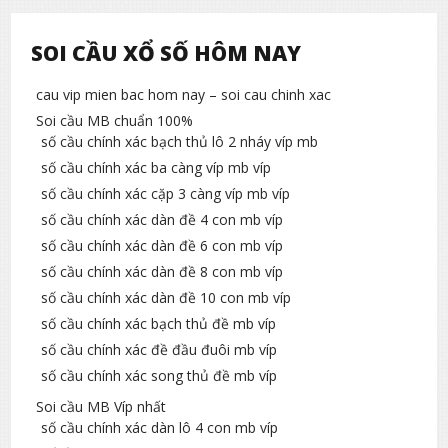
SOI CẦU XỔ SỐ HÔM NAY
cau vip mien bac hom nay – soi cau chinh xac
Soi cầu MB chuẩn 100%
số cầu chính xác bạch thủ lô 2 nháy víp mb
số cầu chính xác ba càng víp mb víp
số cầu chính xác cặp 3 càng víp mb víp
số cầu chính xác dàn đề 4 con mb víp
số cầu chính xác dàn đề 6 con mb víp
số cầu chính xác dàn đề 8 con mb víp
số cầu chính xác dàn đề 10 con mb víp
số cầu chính xác bạch thủ đề mb víp
số cầu chính xác đề đầu đuôi mb víp
số cầu chính xác song thủ đề mb víp
Soi cầu MB Víp nhất
số cầu chính xác dàn lô 4 con mb víp