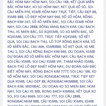
BẮC HÔM NAY HÔM NAY, SOI CẦU 188, KẾT QUẢ MIỀN
BẮC HÔM NAY, XO SO HÔM NAY, KET QUẢ XỔ SỐ, SOI
CẦU MIỄN PHÍ, XSMB HÔM NAY TRỰC TIẾP, CẦU ĐẸP 88,
XSMB 888, LÔ ĐẸP HÔM NAY 666, XỔ SỐ HÔM, RỒNG
BẠCH KIM 247, SÔ XÔ MIÊN BAC, SOI CẦU XSMB HÔM
NAY, SOI CAU 2888, RỒNG VÀNG BẠCH KIM, CAU BACH
THU, XS MIEN BẮC, SO KQXSMB, SO XO MIÊN BAC, SỐ
KQXSMB, SOI CẦU 777, TRỰC TIẾP KQXSMB, SỔ KẾT
QUA, SOI CAU BACH THU, LÔ TOP RỒNG BẠCH KIM, SÔ
XÔ MIÊN BẮC, CAU 666, XSMB888, SỔ KET QUẢ, XS MB
THU 2, SOI CẦU RỒNG BẠCH KIM 666, DU DOAN, XSMB
DỰ ĐOÁN XỔ SỐ MIỀN BẮC HÔM NAY, CẦU BẠCH KIM,
SOI CÂU XSMB, SOI CAU XSMB VIP, THAM KHẢO XSMB,
BẠCH THỦ LÔ ĐẸP NHẤT HÔM NAY, DỰ ĐOÁN GIẢI ĐẶC
BIỆT HÔM NAY, RỒNG BẠCH KIM 7777, SOI CAU 188, XO
SỐ HÔM NAY, SOI CAU RONGBACHKIM, TRUC TIEP KET
QUA XSMB, CAU DEP 88, RONGBACHKIM888, SOI CẦU
BACH KIM, MIENBAC, DU DOAN XO SO MIEN BAC HOM
NAY, SOI CAU XS MB, RONG BACH KIM666, KẾT QUA XO
SO, SOI CAU 6666, SOI CAU 777, SOI CẦU 2888,
RONGBACHKIM 888, CẦU XSMB, SOI CẦU XSMN, XSMB