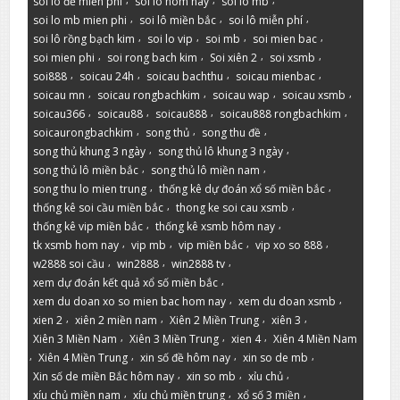
soi lô đề miễn phí
soi lô hôm nay
soi lo mb
,
,
,
soi lo mb mien phi
soi lô miền bắc
soi lô miễn phí
,
,
,
,
soi lô rồng bạch kim
soi lo vip
soi mb
soi mien bac
,
,
,
,
soi mien phi
soi rong bach kim
Soi xiên 2
soi xsmb
,
,
,
,
soi888
soicau 24h
soicau bachthu
soicau mienbac
,
,
,
,
soicau mn
soicau rongbachkim
soicau wap
soicau xsmb
,
,
,
,
soicau366
soicau88
soicau888
soicau888 rongbachkim
,
,
,
soicaurongbachkim
song thủ
song thu đề
,
,
song thủ khung 3 ngày
song thủ lô khung 3 ngày
,
,
song thủ lô miền bắc
song thủ lô miền nam
,
,
song thu lo mien trung
thống kê dự đoán xổ số miền bắc
,
,
thống kê soi cầu miền bắc
thong ke soi cau xsmb
,
,
thống kê vip miền bắc
thống kê xsmb hôm nay
,
,
,
,
tk xsmb hom nay
vip mb
vip miền bắc
vip xo so 888
,
,
,
w2888 soi cầu
win2888
win2888 tv
,
xem dự đoán kết quả xổ số miền bắc
,
,
xem du doan xo so mien bac hom nay
xem du doan xsmb
,
,
,
,
xien 2
xiên 2 miền nam
Xiên 2 Miền Trung
xiên 3
,
,
,
Xiên 3 Miền Nam
Xiên 3 Miền Trung
xien 4
Xiên 4 Miền Nam
,
,
,
,
Xiên 4 Miền Trung
xin số đề hôm nay
xin so de mb
,
,
,
Xin số de miền Bắc hôm nay
xin so mb
xỉu chủ
,
,
,
xíu chủ miền nam
xíu chủ miền trung
xổ số 3 miền