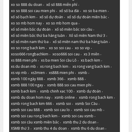
,
,
xo so 888 du doan
xổ số 888 miễn phí
,
,
,
xo so 888 soi cau mien phi
xổ số ba đài
xo so ba mien
,
,
,
xổ số bạch kim
xổ số dự đoán
xổ số dự đoán miền bắc
,
,
xo so mb hom nay
xo so mb hom qua
,
,
xổ số miền bắc dự đoán
xổ số miền bắc soi cầu
,
,
xổ số miền bắc thứ ba hàng tuần
Xổ số miền Nam thứ 3
,
,
xổ số miền nam thứ ba
xổ số miền nam thứ ba hàng tuần
,
,
,
xo so rong bach kim
xo so soi cau
xo so vip
,
,
,
xoso666 rongbachkim
xoso666 soi cau
xs 3 miên
,
,
,
xs 888 mien phi
xs ba mien Soi cầu Lô
xs bach kim
,
,
,
xs du doan mb
xs rong bach kim
xs rong vang bach kim
,
,
,
,
xs vip mb
xs3mien
xs888 mien phi
xsmb
,
,
,
xsmb 100 ngày 888
xsmb 366
xsmb 888
,
,
xsmb 888 100 ngay
xsmb 888 soi cau mien phi
,
,
,
xsmb bach kim
xsmb chinh xac 100
xsmb dự đoán
,
,
,
xsmb du doan hom nay
xsmb online
xsmb rong bach kim
,
,
,
xsmb rong bach kim 666
xsmb soi
xsmb Soi Cầu
,
,
,
xsmb soi cau 888
xsmb soi cau lo
xsmb soi cau mb
,
,
xsmb soi cau rong bach kim
xsmb soi cau xsmb
,
,
xsmb soi cầu xsmb miền bắc
xsmb thu 2 du doan
,
,
,
XSMB thứ 3
xsmb thu 4 du doan
xsmb thu 6 du doan