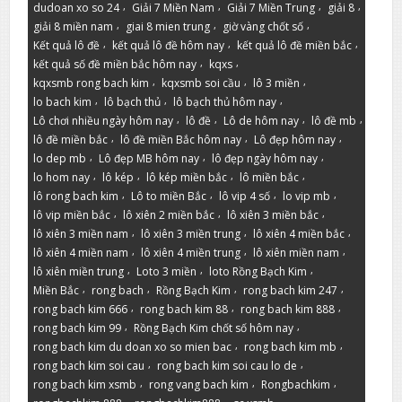
,
,
,
,
dudoan xo so 24
Giải 7 Miền Nam
Giải 7 Miền Trung
giải 8
,
,
,
giải 8 miền nam
giai 8 mien trung
giờ vàng chốt số
,
,
,
Kết quả lô đề
kết quả lô đề hôm nay
kết quả lô đề miền bắc
,
,
kết quả số đề miền bắc hôm nay
kqxs
,
,
,
kqxsmb rong bach kim
kqxsmb soi cầu
lô 3 miền
,
,
,
lo bach kim
lô bạch thủ
lô bạch thủ hôm nay
,
,
,
,
Lô chơi nhiều ngày hôm nay
lô đề
Lô de hôm nay
lô đề mb
,
,
,
lô đề miền bắc
lô đề miền Bắc hôm nay
Lô đẹp hôm nay
,
,
,
lo dep mb
Lô đẹp MB hôm nay
lô đẹp ngày hôm nay
,
,
,
,
lo hom nay
lô kép
lô kép miền bắc
lô miền bắc
,
,
,
,
lô rong bach kim
Lô to miền Bắc
lô vip 4 số
lo vip mb
,
,
,
lô vip miền bắc
lô xiên 2 miền bắc
lô xiên 3 miền bắc
,
,
,
lô xiên 3 miền nam
lô xiên 3 miền trung
lô xiên 4 miền bắc
,
,
,
lô xiên 4 miền nam
lô xiên 4 miền trung
lô xiên miền nam
,
,
,
lô xiên miền trung
Loto 3 miền
loto Rồng Bạch Kim
,
,
,
,
Miền Bắc
rong bach
Rồng Bạch Kim
rong bach kim 247
,
,
,
rong bach kim 666
rong bach kim 88
rong bach kim 888
,
,
rong bach kim 99
Rồng Bạch Kim chốt số hôm nay
,
,
rong bach kim du doan xo so mien bac
rong bach kim mb
,
,
rong bach kim soi cau
rong bach kim soi cau lo de
,
,
,
rong bach kim xsmb
rong vang bach kim
Rongbachkim
,
,
,