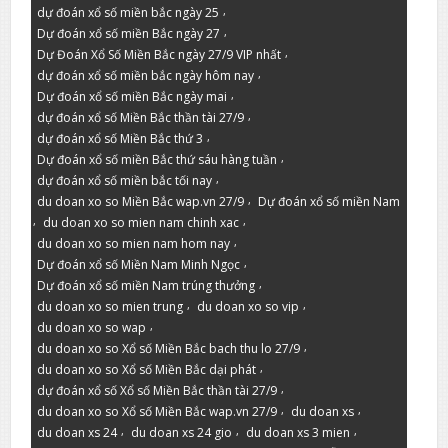
,
dự đoán xổ số miền bắc ngày 25
,
Dự đoán xổ số miền Bắc ngày 27
,
Dự Đoán Xổ Số Miền Bắc ngày 27/9 VIP nhất
,
dự đoán xổ số miền bắc ngày hôm nay
,
Dự đoán xổ số miền Bắc ngày mai
,
dự đoán xổ số Miền Bắc thần tài 27/9
,
dự đoán xổ số Miền Bắc thứ 3
,
Dự đoán xổ số miền Bắc thứ sáu hàng tuần
,
dự đoán xổ số miền bắc tối nay
,
du doan xo so Miền Bắc wap.vn 27/9
Dự đoán xổ số miền Nam
,
,
du doan xo so mien nam chinh xac
,
du doan xo so mien nam hom nay
,
Dự đoán xổ số Miền Nam Minh Ngọc
,
Dự đoán xổ số miền Nam trúng thưởng
,
,
du doan xo so mien trung
du doan xo so vip
,
du doan xo so wap
,
du doan xo so Xổ số Miền Bắc bach thu lo 27/9
,
du doan xo so Xổ số Miền Bắc dại phát
,
dự đoán xổ số Xổ số Miền Bắc thần tài 27/9
,
,
du doan xo so Xổ số Miền Bắc wap.vn 27/9
du doan xs
,
,
,
du doan xs 24
du doan xs 24 gio
du doan xs 3 mien