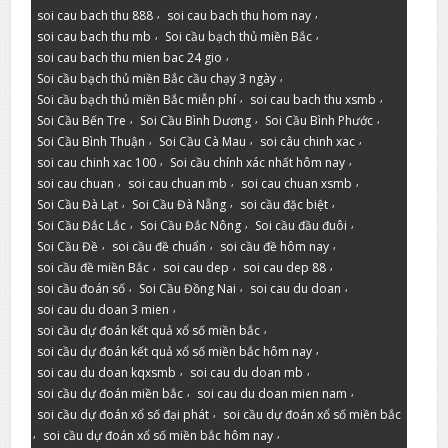
,
,
soi cau bach thu 888
soi cau bach thu hom nay
,
,
soi cau bach thu mb
Soi cầu bạch thủ miền Bắc
,
soi cau bach thu mien bac 24 gio
,
Soi cầu bạch thủ miền Bắc cầu chạy 3 ngày
,
,
Soi cầu bạch thủ miền Bắc miễn phí
soi cau bach thu xsmb
,
,
,
Soi Cầu Bến Tre
Soi Cầu Bình Dương
Soi Cầu Bình Phước
,
,
,
Soi Cầu Bình Thuận
Soi Cầu Cà Mau
soi câu chinh xac
,
,
soi cau chinh xac 100
Soi cầu chính xác nhất hôm nay
,
,
,
soi cau chuan
soi cau chuan mb
soi cau chuan xsmb
,
,
,
Soi Cầu Đà Lạt
Soi Cầu Đà Nẵng
soi cầu đặc biệt
,
,
,
Soi Cầu Đắc Lắc
Soi Cầu Đắc Nông
Soi cầu đầu đuôi
,
,
,
Soi Cầu Đề
soi cầu đề chuẩn
soi cầu đề hôm nay
,
,
,
soi cầu đề miền Bắc
soi cau dep
soi cau dep 88
,
,
,
soi cầu đoán số
Soi Cầu Đồng Nai
soi cau du doan
,
soi cau du doan 3 mien
,
soi cầu dự đoán kết quả xổ số miền bắc
,
soi cầu dự đoán kết quả xổ số miền bắc hôm nay
,
,
soi cau du doan kqxsmb
soi cau du doan mb
,
,
soi cầu dự đoán miền bắc
soi cau du doan mien nam
,
soi cầu dự đoán xổ số đại phát
soi cầu dự đoán xổ số miền bắc
,
,
soi cầu dự đoán xổ số miền bắc hôm nay