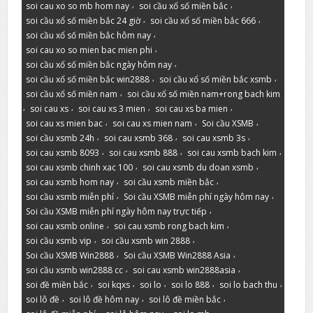
,
,
soi cau xo so mb hom nay
soi cầu xổ số miền bắc
,
,
soi cầu xổ số miền bắc 24 giờ
soi cầu xổ số miền bắc 666
,
soi cầu xổ số miền bắc hôm nay
,
soi cau xo so mien bac mien phi
,
soi cầu xổ số miền bắc ngày hôm nay
,
,
soi cầu xổ số miền bắc win2888
soi cầu xổ số miền bắc xsmb
,
soi cầu xổ số miền nam
soi cầu xổ số miền nam+rong bach kim
,
,
,
,
soi cau xs
soi cau xs 3 mien
soi cau xs ba mien
,
,
,
soi cau xs mien bac
soi cau xs mien nam
Soi cầu XSMB
,
,
,
soi cầu xsmb 24h
soi cau xsmb 368
soi cau xsmb 3s
,
,
,
soi cau xsmb 8093
soi cau xsmb 888
soi cau xsmb bach kim
,
,
soi cau xsmb chinh xac 100
soi cau xsmb du doan xsmb
,
,
soi cau xsmb hom nay
soi cầu xsmb miền bắc
,
,
soi cầu xsmb miễn phí
Soi cầu XSMB miễn phí ngày hôm nay
,
Soi cầu XSMB miễn phí ngày hôm nay trực tiếp
,
,
soi cau xsmb online
soi cau xsmb rong bach kim
,
,
soi cầu xsmb vip
soi cầu xsmb win 2888
,
,
Soi cầu XSMB Win2888
Soi cầu XSMB Win2888 Asia
,
,
soi cầu xsmb win2888 cc
soi cau xsmb win2888asia
,
,
,
,
,
soi đề miền bắc
soi kqxs
soi lo
soi lo 888
soi lo bach thu
,
,
,
soi lô đề
soi lô đề hôm nay
soi lô đề miền bắc
,
,
,