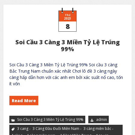
Th2
2023
8
Soi Cầu 3 Càng 3 Miền Tỷ Lệ Trúng
99%
Soi Cầu 3 Càng 3 Miền Tỷ Lệ Trúng 99% Soi cầu 3 càng
Bắc Trung Nam chuẩn xác nhất Chơi lô đề 3 càng ngày
càng hấp dẫn hơn với các anh em bởi xác suất nổ cao, tốn
ít vốn
Read More
Soi Cầu 3 Càng 3 Miền Tỷ Lệ Trúng 99%
admin
,
,
,
3 cang
3 Càng Đầu Đuôi Miền Nam
3 càng miền bắc
,
,
,
,