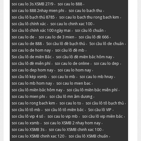
,
,
soi cau lo 3s XSMB 27/9
soi cau lo 888
,
,
soi cau lo 888 2nhay mien phi
soi cau lo bach thu
,
,
soi cầu lô bạch thủ 8785
soi cau lo bach thu rong bach kim
,
,
soi cầu lô chính xác
soi cau lo chinh xac 100
,
,
Soi cầu lô chính xác 100 ngày mai
soi cầu lô chuẩn
,
,
,
soi cau lo de
soi cau lo de 3 mien
soi cầu lô đề 666
,
,
,
soi cau lo de 888
Soi cầu lô đề bạch thủ
Soi cầu lô de chuẩn
,
,
soi cau lo de hom nay
soi cầu lô đề mb
,
,
Soi cầu lô de miền Bắc
soi cầu lô đề miền bắc hôm nay
,
,
,
soi cầu lô đề miễn phí
soi cau lo de online
soi cau lo dep
,
,
soi cau lo dep hom nay
soi cau lo hom nay
,
,
,
soi cầu lô kép xsmb
soi cau lo mb
soi cau lo mb hnay
,
,
soi cau lo mb hom nay
soi cau lo mien bac
,
,
soi cầu lô miền bắc hôm nay
soi cầu lô miền bắc miễn phí
,
,
soi cau lo mien phi
soi cầu lô mn âm dương
,
,
,
soi cau lo rong bach kim
soi cau lo to
soi cầu lô tô bạch thủ
,
,
,
soi cầu lô tô mb
soi cầu lô tô miền bắc
Soi cầu lô VIP
,
,
,
soi cầu lô vip 4 số
soi cau lo vip mb
soi cầu lô vip miền bắc
,
,
soi cau lo xsmb
soi cau lo XSMB 2 nhay hom nay
,
,
soi cau lo XSMB 3s
soi cau lo XSMB chinh xac 100
,
,
soi cau lo XSMB chinh xac 120
soi cầu lô XSMB chuẩn