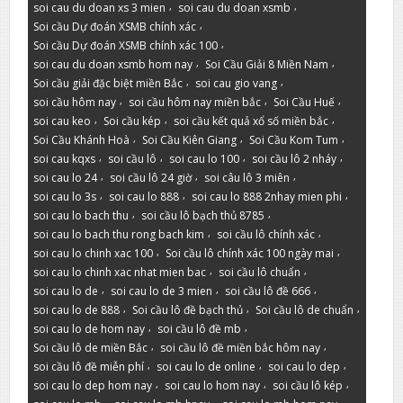
,
,
soi cau du doan xs 3 mien
soi cau du doan xsmb
,
Soi cầu Dự đoán XSMB chính xác
,
Soi cầu Dự đoán XSMB chính xác 100
,
,
soi cau du doan xsmb hom nay
Soi Cầu Giải 8 Miền Nam
,
,
Soi cầu giải đặc biệt miền Bắc
soi cau gio vang
,
,
,
soi cầu hôm nay
soi cầu hôm nay miền bắc
Soi Cầu Huế
,
,
,
soi cau keo
Soi cầu kép
soi cầu kết quả xổ số miền bắc
,
,
,
Soi Cầu Khánh Hoà
Soi Cầu Kiên Giang
Soi Cầu Kom Tum
,
,
,
,
soi cau kqxs
soi cầu lô
soi cau lo 100
soi cầu lô 2 nháy
,
,
,
soi cau lo 24
soi cầu lô 24 giờ
soi câu lô 3 miên
,
,
,
soi cau lo 3s
soi cau lo 888
soi cau lo 888 2nhay mien phi
,
,
soi cau lo bach thu
soi cầu lô bạch thủ 8785
,
,
soi cau lo bach thu rong bach kim
soi cầu lô chính xác
,
,
soi cau lo chinh xac 100
Soi cầu lô chính xác 100 ngày mai
,
,
soi cau lo chinh xac nhat mien bac
soi cầu lô chuẩn
,
,
,
soi cau lo de
soi cau lo de 3 mien
soi cầu lô đề 666
,
,
,
soi cau lo de 888
Soi cầu lô đề bạch thủ
Soi cầu lô de chuẩn
,
,
soi cau lo de hom nay
soi cầu lô đề mb
,
,
Soi cầu lô de miền Bắc
soi cầu lô đề miền bắc hôm nay
,
,
,
soi cầu lô đề miễn phí
soi cau lo de online
soi cau lo dep
,
,
,
soi cau lo dep hom nay
soi cau lo hom nay
soi cầu lô kép
,
,
,