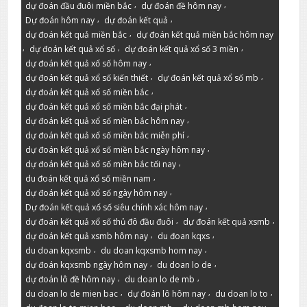
,
,
dự đoán đầu đuôi miền bắc
dự đoán đề hôm nay
,
,
Dự đoán hôm nay
dự đoán kết quả
,
dự đoán kết quả miền bắc
dự đoán kết quả miền bắc hôm nay
,
,
,
dự đoán kết quả xổ số
dự đoán kết quả xổ số 3 miền
,
dự đoán kết quả xổ số hôm nay
,
,
dự đoán kết quả xổ số kiến thiết
dự đoán kết quả xổ số mb
,
dự đoán kết quả xổ số miền bắc
,
dự đoán kết quả xổ số miền bắc đại phát
,
dự đoán kết quả xổ số miền bắc hôm nay
,
dự đoán kết quả xổ số miền bắc miễn phí
,
dự đoán kết quả xổ số miền bắc ngày hôm nay
,
dự đoán kết quả xổ số miền bắc tối nay
,
du đoán kết quả xổ số miền nam
,
dự đoán kết quả xổ số ngày hôm nay
,
Dự đoán kết quả xổ số siêu chính xác hôm nay
,
,
dự đoán kết quả xổ số thủ đô đầu đuôi
dự đoán kết quả xsmb
,
,
dự đoán kết quả xsmb hôm nay
du đoan kqxs
,
,
du doan kqxsmb
du doan kqxsmb hom nay
,
,
dự đoán kqxsmb ngày hôm nay
du doan lo de
,
,
dự đoán lô đề hôm nay
du doan lo de mb
,
,
,
du doan lo de mien bac
dự đoán lô hôm nay
du doan lo to
,
,
,