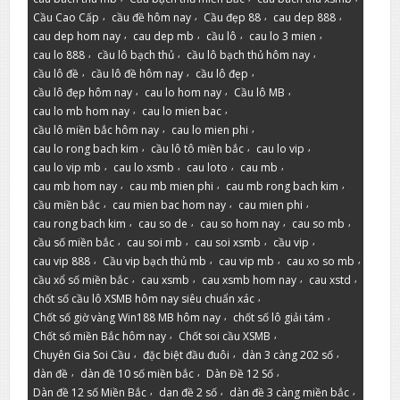
,
,
,
,
Cầu Cao Cấp
cầu đề hôm nay
Cầu đẹp 88
cau dep 888
,
,
,
,
cau dep hom nay
cau dep mb
cầu lô
cau lo 3 mien
,
,
,
cau lo 888
cầu lô bạch thủ
cầu lô bạch thủ hôm nay
,
,
,
cầu lô đề
cầu lô đề hôm nay
cầu lô đẹp
,
,
,
cầu lô đẹp hôm nay
cau lo hom nay
Cầu lô MB
,
,
cau lo mb hom nay
cau lo mien bac
,
,
cầu lô miền bắc hôm nay
cau lo mien phi
,
,
,
cau lo rong bach kim
cầu lô tô miền bắc
cau lo vip
,
,
,
,
cau lo vip mb
cau lo xsmb
cau loto
cau mb
,
,
,
cau mb hom nay
cau mb mien phi
cau mb rong bach kim
,
,
,
cầu miền bắc
cau mien bac hom nay
cau mien phi
,
,
,
,
cau rong bach kim
cau so de
cau so hom nay
cau so mb
,
,
,
,
cầu số miền bắc
cau soi mb
cau soi xsmb
cầu vip
,
,
,
,
cau vip 888
Cầu vip bạch thủ mb
cau vip mb
cau xo so mb
,
,
,
,
cầu xổ số miền bắc
cau xsmb
cau xsmb hom nay
cau xstd
,
chốt số cầu lô XSMB hôm nay siêu chuẩn xác
,
,
Chốt số giờ vàng Win188 MB hôm nay
chốt số lô giải tám
,
,
Chốt số miền Bắc hôm nay
Chốt soi cầu XSMB
,
,
,
Chuyên Gia Soi Cầu
đặc biệt đầu đuôi
dàn 3 càng 202 số
,
,
,
dàn đề
dàn đề 10 số miền bắc
Dàn Đề 12 Số
,
,
,
Dàn đề 12 số Miền Bắc
dan đề 2 số
dàn đề 3 càng miền bắc