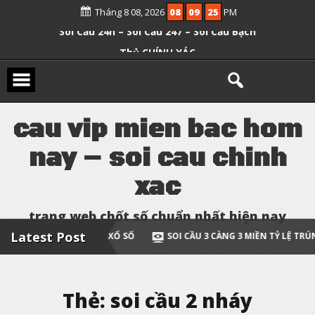
Skip
Soi Cầu 3 Càng Miền Nam Cực Chuẩn
Tháng 8 08, 2026
08
09
27
PM
to
content
Miễn Phí Hôm Nay 100%
Soi Cầu 24h – Soi Cầu 247 – Soi Cầu Bạch
Thủ CHÍNH XÁC
Soi Cau Mb Rong Bach Kim
Giờ Vàng Chốt Số Miền Bắc Hôm Nay –
c
a
u
v
i
p
m
i
e
n
b
a
c
h
o
m
Xổ Số 666
n
a
y
–
s
o
i
c
a
u
c
h
i
n
h
x
a
c
t
r
a
n
g
w
e
b
c
h
ố
t
s
ố
c
h
u
ẩ
n
n
h
ấ
t
h
i
ệ
n
n
a
y
Latest Post
– XỔ SỐ
SOI CẦU 3 CÀNG 3 MIỀN TỶ LỆ TRÚNG 99%
SOI CẦU 3
Thẻ:
soi cầu 2 nháy