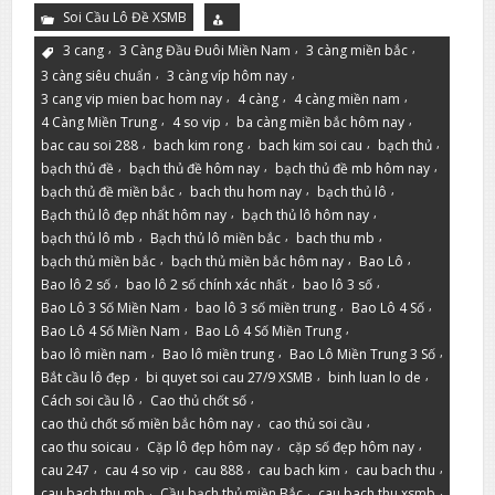
Soi Cầu Lô Đề XSMB
,
,
,
3 cang
3 Càng Đầu Đuôi Miền Nam
3 càng miền bắc
,
,
3 càng siêu chuẩn
3 càng víp hôm nay
,
,
,
3 cang vip mien bac hom nay
4 càng
4 càng miền nam
,
,
,
4 Càng Miền Trung
4 so vip
ba càng miền bắc hôm nay
,
,
,
,
bac cau soi 288
bach kim rong
bach kim soi cau
bạch thủ
,
,
,
bạch thủ đề
bạch thủ đề hôm nay
bạch thủ đề mb hôm nay
,
,
,
bạch thủ đề miền bắc
bach thu hom nay
bạch thủ lô
,
,
Bạch thủ lô đẹp nhất hôm nay
bạch thủ lô hôm nay
,
,
,
bạch thủ lô mb
Bạch thủ lô miền bắc
bach thu mb
,
,
,
bạch thủ miền bắc
bạch thủ miền bắc hôm nay
Bao Lô
,
,
,
Bao lô 2 số
bao lô 2 số chính xác nhất
bao lô 3 số
,
,
,
Bao Lô 3 Số Miền Nam
bao lô 3 số miền trung
Bao Lô 4 Số
,
,
Bao Lô 4 Số Miền Nam
Bao Lô 4 Số Miền Trung
,
,
,
bao lô miền nam
Bao lô miền trung
Bao Lô Miền Trung 3 Số
,
,
,
Bắt cầu lô đẹp
bi quyet soi cau 27/9 XSMB
binh luan lo de
,
,
Cách soi cầu lô
Cao thủ chốt số
,
,
cao thủ chốt số miền bắc hôm nay
cao thủ soi cầu
,
,
,
cao thu soicau
Cặp lô đẹp hôm nay
cặp số đẹp hôm nay
,
,
,
,
,
cau 247
cau 4 so vip
cau 888
cau bach kim
cau bach thu
,
,
,
cau bach thu mb
Cầu bạch thủ miền Bắc
cau bach thu xsmb