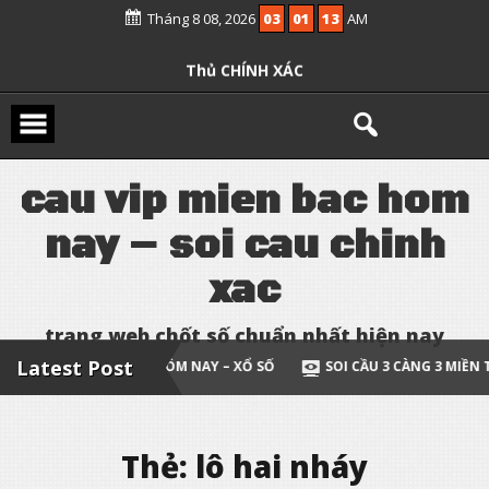
Skip
Tháng 8 08, 2026
03
01
14
AM
Miễn Phí Hôm Nay 100%
to
content
Soi Cầu 24h – Soi Cầu 247 – Soi Cầu Bạch
Thủ CHÍNH XÁC
Soi Cau Mb Rong Bach Kim
Giờ Vàng Chốt Số Miền Bắc Hôm Nay –
Xổ Số 666
c
a
u
v
i
p
m
i
e
n
b
a
c
h
o
m
n
a
y
–
s
o
i
c
a
u
c
h
i
n
h
x
a
c
t
r
a
n
g
w
e
b
c
h
ố
t
s
ố
c
h
u
ẩ
n
n
h
ấ
t
h
i
ệ
n
n
a
y
Latest Post
MIỀN BẮC HÔM NAY – XỔ SỐ
SOI CẦU 3 CÀNG 3 MIỀN TỶ LỆ TRÚNG 
Thẻ:
lô hai nháy