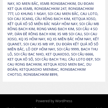
NAY, XO MIEN BẮC, XSMB RONGBACHKIM, DU ĐOAN
KET QUA XSMB, RONGBACHKIM 247, RONGBACHKIM
777, LO KHUNG 1 NGAY, SOI CAU MIEN BẮC, CAU LOTO,
SOI CAU 3CANG, CẦU RÔNG BACH KIM, KETQUA XOSO,
KẾT QUẢ XỔ SỐ MIÊN BẮC NGÀY HÔM NAY, SOI CÂU MB
RÔNG BACH KIM, RONG VANG BẠCH KIM, SOI CÂU 4 SO
VIP, DÀN ĐỀ RỒNG BẠCH KIM, XS MB SOI CAU, SOI CAU
XOSO, KQ XS HÔM NAY, KQ XS MIỀN BẮC HÔM NAY, KẾT
QUANET, SOI CAU XS MB VIP, DU ĐOÁN KẾT QUẢ XỔ SỐ
MIỀN BẮC, LÔ DEP HÔM NAY, SOI CÂU 9999, BACH THU
LÔ, SOI CẦU BAC NHO, KET QUAXOSO, SOI CÂU 6666,
KET QUA XÔ SỐ, SOI CẦU BẠCH THU, CẦU LOTO ĐẸP, SOI
CAU RONG BACHKIM, KETQUA XOSO MIEN BAC, DU
ĐOÁN, KETQUASOXO MIENBAC, RONGBACHKIM
CHOTSO, RONGBACHKIM 8899,
Powered by WordPress