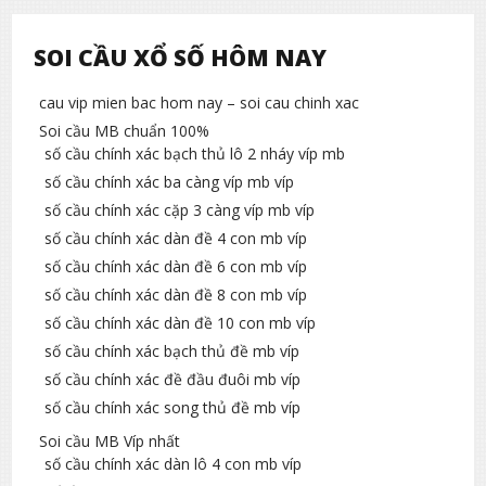
SOI CẦU XỔ SỐ HÔM NAY
cau vip mien bac hom nay – soi cau chinh xac
Soi cầu MB chuẩn 100%
số cầu chính xác bạch thủ lô 2 nháy víp mb
số cầu chính xác ba càng víp mb víp
số cầu chính xác cặp 3 càng víp mb víp
số cầu chính xác dàn đề 4 con mb víp
số cầu chính xác dàn đề 6 con mb víp
số cầu chính xác dàn đề 8 con mb víp
số cầu chính xác dàn đề 10 con mb víp
số cầu chính xác bạch thủ đề mb víp
số cầu chính xác đề đầu đuôi mb víp
số cầu chính xác song thủ đề mb víp
Soi cầu MB Víp nhất
số cầu chính xác dàn lô 4 con mb víp