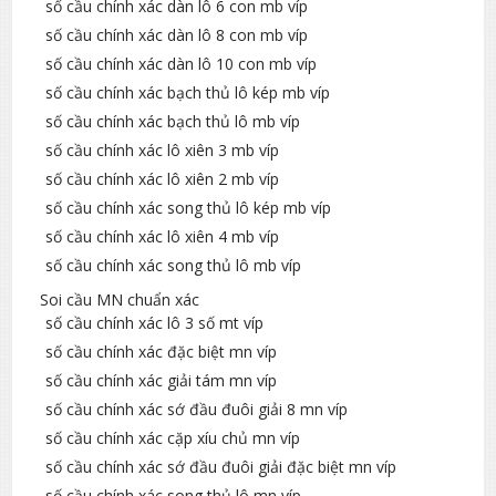
số cầu chính xác dàn lô 6 con mb víp
số cầu chính xác dàn lô 8 con mb víp
số cầu chính xác dàn lô 10 con mb víp
số cầu chính xác bạch thủ lô kép mb víp
số cầu chính xác bạch thủ lô mb víp
số cầu chính xác lô xiên 3 mb víp
số cầu chính xác lô xiên 2 mb víp
số cầu chính xác song thủ lô kép mb víp
số cầu chính xác lô xiên 4 mb víp
số cầu chính xác song thủ lô mb víp
Soi cầu MN chuẩn xác
số cầu chính xác lô 3 số mt víp
số cầu chính xác đặc biệt mn víp
số cầu chính xác giải tám mn víp
số cầu chính xác sớ đầu đuôi giải 8 mn víp
số cầu chính xác cặp xíu chủ mn víp
số cầu chính xác sớ đầu đuôi giải đặc biệt mn víp
số cầu chính xác song thủ lô mn víp