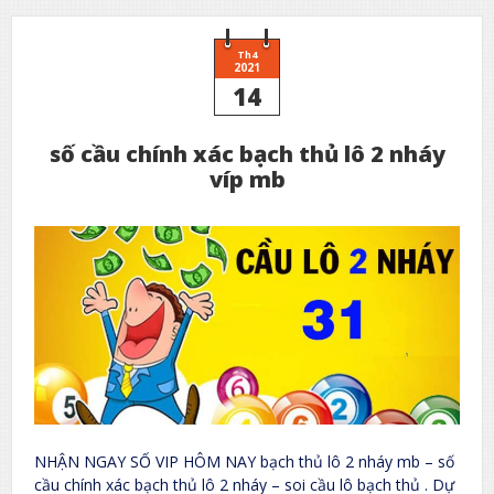
Th4
2021
14
số cầu chính xác bạch thủ lô 2 nháy
víp mb
NHẬN NGAY SỐ VIP HÔM NAY bạch thủ lô 2 nháy mb – số
cầu chính xác bạch thủ lô 2 nháy – soi cầu lô bạch thủ . Dự