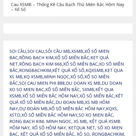
Cau XSMB – Thống Kê Cầu Bạch Thủ Miền Bắc Hôm Nay
– Xổ Số
SOI CẦU,SOI CAU,SÔI CẦU MB,XSMB,XỔ SỐ MIEN
BAC,RỒNG BẠCH KIM,XỔ SỐ MIÊN BẮC,KET QUẢ
NET,RỒNG BẠCH KIM 666,XỔ SỐ MIỀN BAC,XO SỐ MIỀN
BẮC,RONGBẠCHKIM,KẾT QUẢ XỔ SỐ,KQXSMB,KET QUA
XS MB,KQ XSMB,MINH NGỌC,XÔ SỐ,XỔ SO MIỀN
BẮC,SOI CAU MIEN PHI 888,DU DOAN XS MB,DU DOAN
XO SO MIEN BAC,XỔ SỐ MIỀN BẮC, SXMB,KẾT QUA
XSMB,XỔ SỐ MIÊN BẮC HÔM NAY,XÔ SÔ MIÊN BĂC,KẾT
QUẢ XỔ SỐ MIỀN BẮC,DU ĐOAN MB,XS MB HÔM
NAY,DỰ ĐOÁN MB,XỔ SỐ MIỀN BẮC HÔM NAY,KQXS,
XSTD,XÔ SỐ MIỀN BẮC HÔM NAY,SO XO MIEN BẮC,
RONG BACH KIM, MINH NGOC, XS MB, KÊT QUẢ XSMB
HÔM NAY, XỔ SỐ HÔM NAY, KETQUA NET, SỐ XO MIEN
BAC, KẾT QUẢ XỔ SỐ MIÊN BẮC, XÔ SO, RONGBACHKIM,