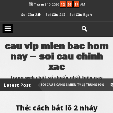
Skip
Tháng 8 10, 2026
12
03
35
AM
to
Soi Cầu 3 Càng Miền Nam Cực Chuẩn
content
Miễn Phí Hôm Nay 100%
Soi Cầu 24h – Soi Cầu 247 – Soi Cầu Bạch
Thủ CHÍNH XÁC
Soi Cau Mb Rong Bach Kim
c
a
u
v
i
p
m
i
e
n
b
a
c
h
o
m
Giờ Vàng Chốt Số Miền Bắc Hôm Nay –
Xổ Số 666
n
a
y
–
s
o
i
c
a
u
c
h
i
n
h
x
a
c
t
r
a
n
g
w
e
b
c
h
ố
t
s
ố
c
h
u
ẩ
n
n
h
ấ
t
h
i
ệ
n
n
a
y
Latest Post
SOI CẦU 3 CÀNG 3 MIỀN TỶ LỆ TRÚNG 99%
SOI CẦU 3 CÀNG VIP M
Thẻ:
cách bắt lô 2 nháy