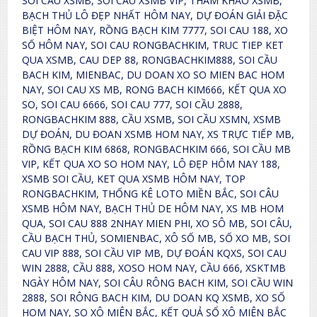
SOI CÂU XSMB, SOI CAU XSMB VIP, THAM KHẢO XSMB,
BẠCH THỦ LÔ ĐẸP NHẤT HÔM NAY, DỰ ĐOÁN GIẢI ĐẶC
BIỆT HÔM NAY, RỒNG BẠCH KIM 7777, SOI CAU 188, XO
SỐ HÔM NAY, SOI CAU RONGBACHKIM, TRUC TIEP KET
QUA XSMB, CAU DEP 88, RONGBACHKIM888, SOI CẦU
BACH KIM, MIENBAC, DU DOAN XO SO MIEN BAC HOM
NAY, SOI CAU XS MB, RONG BACH KIM666, KẾT QUA XO
SO, SOI CAU 6666, SOI CAU 777, SOI CẦU 2888,
RONGBACHKIM 888, CẦU XSMB, SOI CẦU XSMN, XSMB
DỰ ĐOÁN, DU ĐOAN XSMB HOM NAY, XS TRỰC TIẾP MB,
RỒNG BẠCH KIM 6868, RONGBACHKIM 666, SOI CẦU MB
VIP, KẾT QUA XO SO HOM NAY, LÔ ĐẸP HÔM NAY 188,
XSMB SOI CẦU, KET QUA XSMB HÔM NAY, TOP
RONGBACHKIM, THỐNG KÊ LOTO MIỀN BẮC, SOI CÂU
XSMB HÔM NAY, BẠCH THỦ DE HÔM NAY, XS MB HOM
QUA, SOI CAU 888 2NHAY MIEN PHI, XO SÔ MB, SOI CÂU,
CẦU BẠCH THỦ, SOMIENBAC, XÔ SỐ MB, SỐ XO MB, SOI
CAU VIP 888, SOI CẦU VIP MB, DỰ ĐOÁN KQXS, SOI CAU
WIN 2888, CẦU 888, XOSO HOM NAY, CẦU 666, XSKTMB
NGÀY HÔM NAY, SOI CÂU RÔNG BACH KIM, SOI CẦU WIN
2888, SOI RÔNG BACH KIM, DU DOAN KQ XSMB, XO SỐ
HOM NAY, SO XÔ MIÊN BẮC, KẾT QUẢ SỔ XÔ MIÊN BẮC