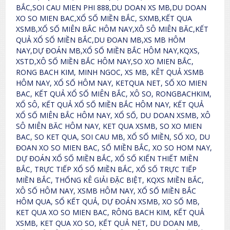
BẮC,SOI CAU MIEN PHI 888,DU DOAN XS MB,DU DOAN
XO SO MIEN BAC,XỔ SỐ MIỀN BẮC, SXMB,KẾT QUA
XSMB,XỔ SỐ MIÊN BẮC HÔM NAY,XÔ SÔ MIÊN BĂC,KẾT
QUẢ XỔ SỐ MIỀN BẮC,DU ĐOAN MB,XS MB HÔM
NAY,DỰ ĐOÁN MB,XỔ SỐ MIỀN BẮC HÔM NAY,KQXS,
XSTD,XÔ SỐ MIỀN BẮC HÔM NAY,SO XO MIEN BẮC,
RONG BACH KIM, MINH NGOC, XS MB, KÊT QUẢ XSMB
HÔM NAY, XỔ SỐ HÔM NAY, KETQUA NET, SỐ XO MIEN
BAC, KẾT QUẢ XỔ SỐ MIÊN BẮC, XÔ SO, RONGBACHKIM,
XỔ SÔ, KẾT QUẢ XỔ SỐ MIỀN BẮC HÔM NAY, KẾT QUẢ
XỔ SỐ MIÊN BẮC HÔM NAY, XỔ SỐ, DU DOAN XSMB, XÔ
SÔ MIÊN BĂC HÔM NAY, KET QUA XSMB, SO XO MIEN
BAC, SO KET QUA, SOI CAU MB, XỔ SỐ MIỀN, SỐ XO, DU
ĐOAN XO SO MIEN BAC, SỐ MIỀN BẮC, XO SO HOM NAY,
DỰ ĐOÁN XỔ SỐ MIỀN BẮC, XỔ SỐ KIẾN THIẾT MIỀN
BẮC, TRỰC TIẾP XỔ SỐ MIỀN BẮC, XỔ SỐ TRỰC TIẾP
MIỀN BẮC, THỐNG KÊ GIẢI ĐẶC BIỆT, KQXS MIỀN BẮC,
XÔ SỐ HÔM NAY, XSMB HÔM NAY, XỔ SỐ MIỀN BẮC
HÔM QUA, SỔ KẾT QUẢ, DỰ ĐOÁN XSMB, XO SỐ MB,
KET QUA XO SO MIEN BAC, RÔNG BACH KIM, KẾT QUẢ
XSMB, KET QUA XO SO, KẾT QUẢ NET, DU DOAN MB,