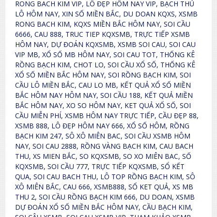
RONG BACH KIM VIP, LÔ ĐẸP HÔM NAY VIP, BẠCH THỦ
LÔ HÔM NAY, XIN SỐ MIỀN BẮC, DU DOAN KQXS, XSMB
RONG BACH KIM, KQXS MIỀN BẮC HÔM NAY, SOI CẦU
6666, CAU 888, TRUC TIEP KQXSMB, TRỰC TIẾP XSMB
HÔM NAY, DỰ ĐOÁN KQXSMB, XSMB SOI CAU, SOI CAU
VIP MB, XỔ SỐ MB HÔM NAY, SOI CAU TOT, THỐNG KÊ
RỒNG BẠCH KIM, CHOT LO, SOI CẦU XỔ SỐ, THỐNG KÊ
XỔ SỐ MIỀN BẮC HÔM NAY, SOI RỒNG BẠCH KIM, SOI
CẦU LÔ MIỀN BẮC, CAU LO MB, KẾT QUẢ XỔ SỐ MIỀN
BẮC HÔM NAY HÔM NAY, SOI CẦU 188, KẾT QUẢ MIỀN
BẮC HÔM NAY, XO SO HÔM NAY, KET QUẢ XỔ SỐ, SOI
CẦU MIỄN PHÍ, XSMB HÔM NAY TRỰC TIẾP, CẦU ĐẸP 88,
XSMB 888, LÔ ĐẸP HÔM NAY 666, XỔ SỐ HÔM, RỒNG
BẠCH KIM 247, SÔ XÔ MIÊN BAC, SOI CẦU XSMB HÔM
NAY, SOI CAU 2888, RỒNG VÀNG BẠCH KIM, CAU BACH
THU, XS MIEN BẮC, SO KQXSMB, SO XO MIÊN BAC, SỐ
KQXSMB, SOI CẦU 777, TRỰC TIẾP KQXSMB, SỔ KẾT
QUA, SOI CAU BACH THU, LÔ TOP RỒNG BẠCH KIM, SÔ
XÔ MIÊN BẮC, CAU 666, XSMB888, SỔ KET QUẢ, XS MB
THU 2, SOI CẦU RỒNG BẠCH KIM 666, DU DOAN, XSMB
DỰ ĐOÁN XỔ SỐ MIỀN BẮC HÔM NAY, CẦU BẠCH KIM,