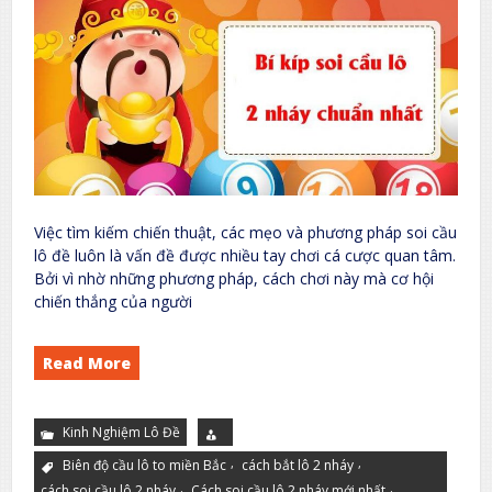
Việc tìm kiếm chiến thuật, các mẹo và phương pháp soi cầu
lô đề luôn là vấn đề được nhiều tay chơi cá cược quan tâm.
Bởi vì nhờ những phương pháp, cách chơi này mà cơ hội
chiến thắng của người
Read More
Kinh Nghiệm Lô Đề
,
,
Biên độ cầu lô to miền Bắc
cách bắt lô 2 nháy
,
,
cách soi cầu lô 2 nháy
Cách soi cầu lô 2 nháy mới nhất