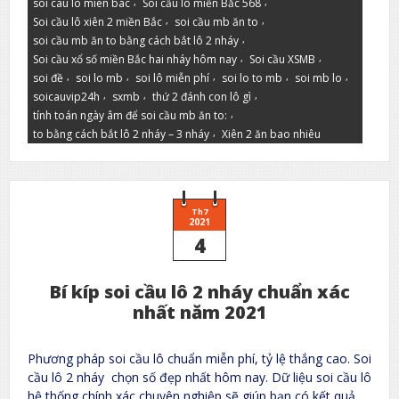
,
,
soi cau lo mien bac
Soi cầu lô miền Bắc 568
,
,
Soi cầu lô xiên 2 miền Bắc
soi cầu mb ăn to
,
soi cầu mb ăn to bằng cách bắt lô 2 nháy
,
,
Soi cầu xổ số miền Bắc hai nháy hôm nay
Soi cầu XSMB
,
,
,
,
,
soi đề
soi lo mb
soi lô miễn phí
soi lo to mb
soi mb lo
,
,
,
soicauvip24h
sxmb
thứ 2 đánh con lô gì
,
tính toán ngày âm để soi cầu mb ăn to:
,
to bằng cách bắt lô 2 nháy – 3 nháy
Xiên 2 ăn bao nhiêu
Th7
2021
4
Bí kíp soi cầu lô 2 nháy chuẩn xác
nhất năm 2021
Phương pháp soi cầu lô chuẩn miễn phí, tỷ lệ thắng cao. Soi
cầu lô 2 nháy chọn số đẹp nhất hôm nay. Dữ liệu soi cầu lô
hệ thống chính xác chuyên nghiệp sẽ giúp bạn có kết quả