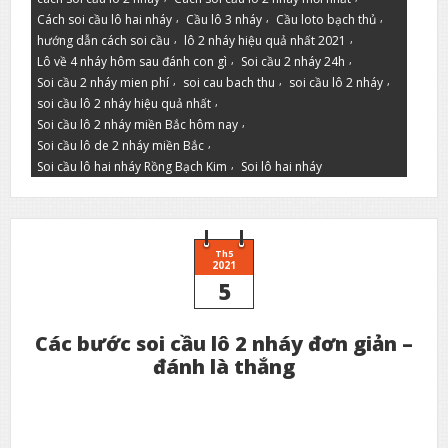
,
,
,
Cách soi cầu lô hai nháy
Cầu lô 3 nháy
Cầu loto bạch thủ
,
,
hướng dẫn cách soi cầu
lô 2 nháy hiệu quả nhất 2021
,
,
Lô về 4 nháy hôm sau đánh con gì
Soi cầu 2 nháy 24h
,
,
,
Soi cầu 2 nháy mien phí
soi cau bach thu
soi cầu lô 2 nháy
,
soi cầu lô 2 nháy hiệu quả nhất
,
Soi cầu lô 2 nháy miền Bắc hôm nay
,
Soi cầu lô de 2 nháy miền Bắc
,
Soi cầu lô hai nháy Rồng Bạch Kim
Soi lô hai nháy
Th5
2021
5
Các bước soi cầu lô 2 nháy đơn giản –
đánh là thắng