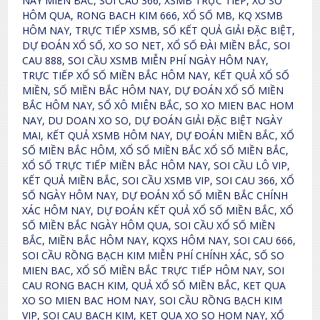
NAY MIỀN BẮC, SOI CÂU 366, XSMB TRỰC TIẾP, XỔ SỐ
HÔM QUA, RONG BACH KIM 666, XỔ SỐ MB, KQ XSMB
HÔM NAY, TRỰC TIẾP XSMB, SỐ KẾT QUẢ GIẢI ĐẶC BIỆT,
DỰ ĐOÁN XỔ SỐ, XO SO NET, XỔ SỐ ĐÀI MIỀN BẮC, SOI
CAU 888, SOI CẦU XSMB MIỄN PHÍ NGÀY HÔM NAY,
TRỰC TIẾP XỔ SỐ MIỀN BẮC HÔM NAY, KẾT QUẢ XỔ SỐ
MIỀN, SỐ MIỀN BẮC HÔM NAY, DỰ ĐOÁN XỔ SỐ MIỀN
BẮC HÔM NAY, SỔ XÔ MIÊN BẮC, SO XO MIEN BAC HOM
NAY, DU DOAN XO SO, DỰ ĐOÁN GIẢI ĐẶC BIỆT NGÀY
MAI, KẾT QUẢ XSMB HÔM NAY, DỰ ĐOÁN MIỀN BẮC, XỔ
SỐ MIỀN BẮC HÔM, XỔ SỐ MIỀN BẮC XỔ SỐ MIỀN BẮC,
XỔ SỐ TRỰC TIẾP MIỀN BẮC HÔM NAY, SOI CẦU LÔ VIP,
KẾT QUẢ MIỀN BẮC, SOI CẦU XSMB VIP, SOI CAU 366, XỔ
SỐ NGÀY HÔM NAY, DỰ ĐOÁN XỔ SỐ MIỀN BẮC CHÍNH
XÁC HÔM NAY, DỰ ĐOÁN KẾT QUẢ XỔ SỐ MIỀN BẮC, XỔ
SỐ MIỀN BẮC NGÀY HÔM QUA, SOI CẦU XỔ SỐ MIỀN
BẮC, MIỀN BẮC HÔM NAY, KQXS HÔM NAY, SOI CAU 666,
SOI CẦU RỒNG BẠCH KIM MIỄN PHÍ CHÍNH XÁC, SỐ SO
MIEN BAC, XỔ SỐ MIỀN BẮC TRỰC TIẾP HÔM NAY, SOI
CAU RONG BACH KIM, QUẢ XỔ SỐ MIỀN BẮC, KET QUA
XO SO MIEN BAC HOM NAY, SOI CẦU RỒNG BẠCH KIM
VIP, SOI CAU BACH KIM, KET QUA XO SO HOM NAY, XỔ