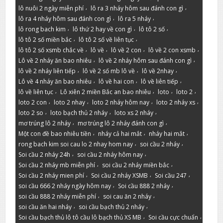
,
,
lô nuôi 2 ngày miễn phí
lô ra 3 nháy hôm sau đánh con gì
,
,
lô ra 4 nháy hôm sau đánh con gì
lô ra 5 nháy
,
,
,
lô rong bach kim
lô thứ 2 hay về con gì
lô tô 2 số
,
,
lô tô 2 số miền bắc
lô tô 2 số về liên tục
,
,
,
,
lô tô 2 số xsmb chắc về
lô về
lô về 2 con
lô về 2 con xsmb
,
,
Lô về 2 nháy ăn bao nhiêu
lô về 2 nháy hôm sau đánh con gì
,
,
,
lô về 2 nháy liên tiếp
lô về 2 số mb lô về
lô về 2nhay
,
,
,
Lô về 4 nháy ăn bao nhiêu
lô về hai con
lô về liên tiếp
,
,
,
,
lô về liên tục
Lô xiên 2 miền Bắc an bao nhiêu
loto
loto 2
,
,
,
,
loto 2 con
loto 2 nhay
loto 2 nháy hôm nay
loto 2 nháy xs
,
,
,
loto 2 so
loto bạch thủ 2 nháy
loto xs 2 nháy
,
,
mơ trúng lô 2 nháy
mơ trúng lô 2 nháy đánh con gì
,
,
,
Một con đề bao nhiêu tiền
nháy cả hai mắt
nháy hai mắt
,
,
rong bach kim soi cau lo 2 nhay hom nay
soi cầu 2 nháy
,
,
Soi cầu 2 nháy 24h
soi cầu 2 nháy hôm nay
,
,
Soi cầu 2 nháy mb miễn phí
soi cầu 2 nháy miền bắc
,
,
,
Soi cầu 2 nháy mien phí
Soi cầu 2 nháy XSMB
Soi cầu 247
,
,
soi cầu 666 2 nháy ngày hôm nay
Soi cầu 888 2 nháy
,
,
soi cầu 888 2 nháy miễn phí
soi cau ăn 2 nháy
,
,
soi cầu ăn hai nháy
soi cầu bạch thủ 2 nháy
,
,
Soi cầu bạch thủ lô tô cầu lô bạch thủ XS MB
Soi cầu cực chuẩn