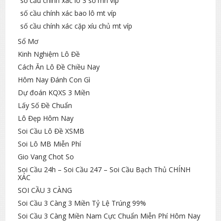
số cầu chính xác lô 3 số mn víp
số cầu chính xác bao lô mt víp
số cầu chính xác cặp xíu chủ mt víp
Sổ Mơ
Kinh Nghiệm Lô Đề
Cách Ăn Lô Đề Chiều Nay
Hôm Nay Đánh Con Gì
Dự đoán KQXS 3 Miền
Lấy Số Đề Chuẩn
Lô Đẹp Hôm Nay
Soi Cầu Lô Đề XSMB
Soi Lô MB Miễn Phí
Gio Vang Chot So
Soi Cầu 24h – Soi Cầu 247 – Soi Cầu Bạch Thủ CHÍNH
XÁC
SOI CẦU 3 CÀNG
Soi Cầu 3 Càng 3 Miền Tỷ Lệ Trúng 99%
Soi Cầu 3 Càng Miền Nam Cực Chuẩn Miễn Phí Hôm Nay