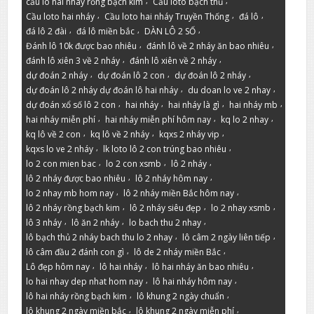
,
,
cầu lô hai nháy rồng bạch kim
Cầu loto bạch thủ
,
,
,
Cầu loto hai nháy
Cầu loto hai nháy Truyền Thống
đá lô
,
,
,
đá lô 2 đài
đá lô miền bắc
DÀN LÔ 2 SỐ
,
,
Đánh lô 10k được bao nhiêu
đánh lô về 2 nháy ăn bao nhiêu
,
,
đánh lô xiên 3 về 2 nháy
đánh lô xiên về 2 nháy
,
,
,
dự đoán 2 nháy
dự đoán lô 2 con
dự đoán lô 2 nháy
,
,
dự đoán lô 2 nháy dự đoán lô hai nháy
du doan lo ve 2 nhay
,
,
,
,
dự đoán xổ số lô 2 con
hai nháy
hai nháy là gì
hai nháy mb
,
,
,
hai nháy miễn phí
hai nháy miễn phí hôm nay
kq lo 2 nhay
,
,
,
kq lô về 2 con
kq lô về 2 nháy
kqxs 2 nháy vip
,
,
kqxs lo ve 2 nháy
lk loto lô 2 con trúng bao nhiêu
,
,
,
lo 2 con mien bac
lo 2 con xsmb
lô 2 nháy
,
,
lô 2 nháy được bao nhiêu
lô 2 nháy hôm nay
,
,
lo 2 nhay mb hom nay
lô 2 nháy miền Bắc hôm nay
,
,
,
lô 2 nháy rồng bạch kim
lô 2 nháy siêu đẹp
lo 2 nhay xsmb
,
,
,
lô 3 nháy
lô ăn 2 nháy
lo bach thu 2 nhay
,
,
lô bạch thủ 2 nháy bach thu lo 2 nhay
lô câm 2 ngày liên tiếp
,
,
lô câm đầu 2 đánh con gì
lô de 2 nháy miền Bắc
,
,
,
Lô đẹp hôm nay
lô hai nháy
lô hai nháy ăn bao nhiêu
,
,
lo hai nhay dep nhat hom nay
lô hai nháy hôm nay
,
,
lô hai nháy rồng bạch kim
lô khung 2 ngày chuẩn
,
,
lô khung 2 ngày miền bắc
lô khung 2 ngày miễn phí