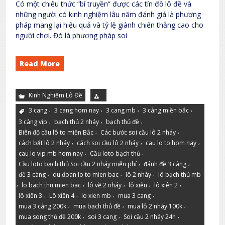
Có một chiêu thức “bí truyền” được các tín đồ lô đề và
những người có kinh nghiệm lâu năm đánh giá là phương
pháp mang lại hiệu quả và tỷ lệ giành chiến thắng cao cho
người chơi. Đó là phương pháp soi
Read More
Kinh Nghiệm Lô Đề
,
,
,
,
3 cang
3 cang hom nay
3 cang mb
3 càng miền bắc
,
,
,
3 càng vip
bạch thủ 2 nháy
bạch thủ đề
,
,
Biên độ cầu lô to miền Bắc
Các bước soi cầu lô 2 nháy
,
,
,
cách bắt lô 2 nháy
cách soi cầu lô 2 nháy
cau lo to hom nay
,
,
cau lo vip mb hom nay
Cầu loto bạch thủ
,
,
Cầu loto bạch thủ Soi cầu 2 nháy miễn phí
đánh đề 3 càng
,
,
,
đề 3 càng
du đoan lo to mien bac
lô 2 nháy
lô bạch thủ mb
,
,
,
,
,
lo bach thu mien bac
lô về 2 nháy
lô xiên
lô xiên 2
,
,
,
,
lô xiên 3
Lô xiên 4
lo xien mb
mua 3 cang
,
,
,
mua 3 càng 200k
mua bạch thủ đề
mua lô 2 nháy 100k
,
,
,
mua song thủ đề 200k
soi 3 cang
Soi cầu 2 nháy 24h