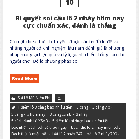
10
Bí quyết soi cầu lô 2 nháy hôm nay
cực chuẩn xác, đánh là thắng
Có một chiêu thức “bí truyền” được các tín đồ lô đề và
những người có kinh nghiệm lâu năm đánh giá là phương
pháp mang lại hiệu quả và tỷ lệ giành chiến thắng cao cho
người chơi. Đó là phương pháp soi
Read More
Soi Lô MB Miễn Phí
,
,
,
1 điểm lô 3 càng bao nhiêu tiền
3 cang
3 càng vip
,
,
,
3 càng víp hôm nay
3 cang xsmb
3 nháy
,
,
5 cách đánh Lô XSMB
5 điểm lô thì được bao nhiêu tiền
,
,
bạc nhớ - cách bắt số theo ngày
bạch thủ lô 2 nháy miền bắc
,
,
,
Bạch thủ lô miền bắc
bắt lô 2 nháy 247
bắt lô 2 nháy 799