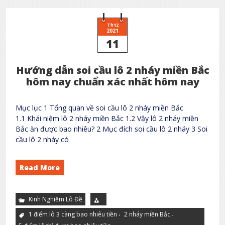
Th12
2021
11
Hướng dẫn soi cầu lô 2 nháy miền Bắc
hôm nay chuẩn xác nhất hôm nay
Mục lục 1 Tổng quan về soi cầu lô 2 nháy miền Bắc
1.1 Khái niệm lô 2 nháy miền Bắc 1.2 Vậy lô 2 nháy miền
Bắc ăn được bao nhiêu? 2 Mục đích soi cầu lô 2 nháy 3 Soi
cầu lô 2 nháy có
Read More
Kinh Nghiệm Lô Đề
,
,
1 điểm lô 3 càng bao nhiêu tiền
2 nháy miền Bắc
,