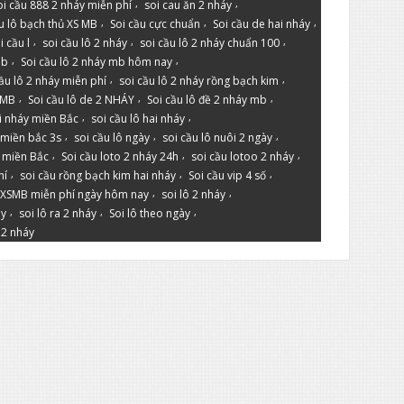
,
,
oi cầu 888 2 nháy miễn phí
soi cau ăn 2 nháy
,
,
,
ầu lô bạch thủ XS MB
Soi cầu cực chuẩn
Soi cầu de hai nháy
,
,
,
i cầu l
soi cầu lô 2 nháy
soi cầu lô 2 nháy chuẩn 100
,
,
mb
Soi cầu lô 2 nháy mb hôm nay
,
,
cầu lô 2 nháy miễn phí
soi cầu lô 2 nháy rồng bạch kim
,
,
,
 MB
Soi cầu lô de 2 NHÁY
Soi cầu lô đề 2 nháy mb
,
,
ai nháy miền Bắc
soi cầu lô hai nháy
,
,
,
ô miền bắc 3s
soi cầu lô ngày
soi cầu lô nuôi 2 ngày
,
,
,
2 miền Bắc
Soi cầu loto 2 nháy 24h
soi cầu lotoo 2 nháy
,
,
,
hí
soi cầu rồng bạch kim hai nháy
Soi cầu vip 4 số
,
,
u XSMB miễn phí ngày hôm nay
soi lô 2 nháy
,
,
,
áy
soi lô ra 2 nháy
Soi lô theo ngày
 2 nháy