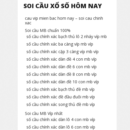
SOI CẦU XỔ SỐ HÔM NAY
cau vip mien bac hom nay – soi cau chinh
xac
Soi cầu MB chuẩn 100%
số cầu chính xác bạch thủ lô 2 nháy víp mb
số cầu chính xác ba càng víp mb víp
số cầu chính xác cặp 3 càng víp mb víp
số cầu chính xác dàn đề 4 con mb víp
số cầu chính xác dàn đề 6 con mb víp
số cầu chính xác dàn đề 8 con mb víp
số cầu chính xác dàn đề 10 con mb víp
số cầu chính xác bạch thủ đề mb víp
số cầu chính xác đề đầu đuôi mb víp
số cầu chính xác song thủ đề mb víp
Soi cầu MB Víp nhất
số cầu chính xác dàn lô 4 con mb víp
số cầu chính xác dàn lô 6 con mb víp