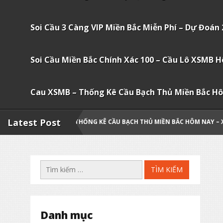
Soi Cầu 3 Càng VIP Miền Bắc Miễn Phí – Dự Đoán 
Soi Cầu Miền Bắc Chính Xác 100 – Cầu Lô XSMB 
Cau XSMB – Thống Kê Cầu Bạch Thủ Miền Bắc Hô
Latest Post
– THỐNG KÊ CẦU BẠCH THỦ MIỀN BẮC HÔM NAY – XỔ SỐ
SOI CẦU 3
Tìm
kiếm
cho:
Danh mục