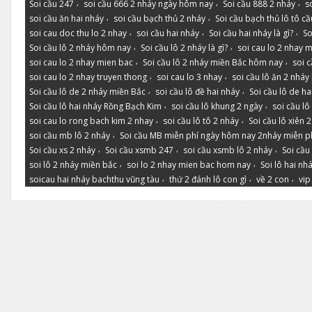
,
,
,
Soi cầu 247
soi cầu 666 2 nháy ngày hôm nay
Soi cầu 888 2 nháy
s
,
,
soi cầu ăn hai nháy
soi cầu bạch thủ 2 nháy
Soi cầu bạch thủ lô tô c
,
,
,
soi cau doc thu lo 2 nhay
soi cầu hai nháy
Soi cầu hai nháy là gì?
So
,
,
Soi cầu lô 2 nháy hôm nay
Soi cầu lô 2 nháy là gì?
soi cau lo 2 nhay 
,
,
soi cau lo 2 nhay mien bac
Soi cầu lô 2 nháy miền Bắc hôm nay
soi 
,
,
soi cau lo 2 nhay truyen thong
soi cau lo 3 nhay
soi cầu lô ăn 2 nháy
,
,
Soi cầu lô de 2 nháy miền Bắc
soi cầu lô đề hai nháy
Soi cầu lô de h
,
,
Soi cầu lô hai nháy Rồng Bạch Kim
soi cầu lô khung 2 ngày
soi cầu l
,
,
soi cau lo rong bach kim 2 nhay
soi cầu lô tô 2 nháy
Soi cầu lô xiên 
,
soi cầu mb lô 2 nháy
Soi cầu MB miễn phí ngày hôm nay 2nháy miễn p
,
,
,
Soi cầu xs 2 nháy
Soi cầu xsmb 247
soi cầu xsmb lô 2 nháy
Soi cầ
,
,
soi lô 2 nháy miền bắc
soi lo 2 nhay mien bac hom nay
Soi lô hai nh
,
,
,
soicau hai nháy bachthu vũng tàu
thứ 2 đánh lô con gì
về 2 con
vip