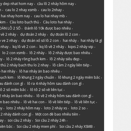
,
,
ay dep nhat hom nay
cầu lô 2 nháy hôm nay
,
,
,
m
cau lo 2 nhay xsmb
cau lo 2nhay
,
,
o hai nhay hom nay
cau lo hai nhay mb
,
,
,
 kim
Cầu loto bạch thủ
Cầu loto hai nháy
,
,
DÀN LÔ 2 SỐ
Đánh lô 10k được bao nhiêu
,
,
,
 về 2 nháy
dự đoán 2 nháy
dự đoán lô 2 con
,
,
,
o ve 2 nhay
dự đoán xổ số lô 2 con
hai nháy
hai nháy là gì
,
,
,
,
2 nhay
kq lô về 2 con
kq lô về 2 nháy
kqxs 2 nháy vip
,
,
,
,
lo 2 con xsmb
lô 2 nháy
lô 2 nháy được bao nhiêu
,
,
,
ay
lô 2 nháy rồng bạch kim
lô 2 nháy siêu đẹp
,
,
 thủ 2 nháy bach thu lo 2 nhay
lô câm 2 ngày liên tiếp
,
,
ô hai nháy
lô hai nháy ăn bao nhiêu
,
,
,
 bạch kim
lô khung 2 ngày chuẩn
lô khung 2 ngày miền bắc
,
,
au đánh con gì
lô ra 4 nháy hôm sau đánh con gì
,
,
tô 2 số miền bắc
lô tô 2 số về liên tục
,
,
2 nháy ăn bao nhiêu
lô về 2 nháy hôm sau đánh con gì
,
,
,
,
ăn bao nhiêu
lô về hai con
lô về liên tiếp
lô về liên tục
,
,
,
,
ay
loto 2 nháy hôm nay
loto 2 nháy xs
loto 2 so
,
,
 2 nháy đánh con gì
Một con đề bao nhiêu tiền
,
,
,
nay
soi cầu 2 nháy
Soi cầu 2 nháy 24h
,
,
,
miền bắc
Soi cầu 2 nháy mien phí
Soi cầu 2 nháy XSMB