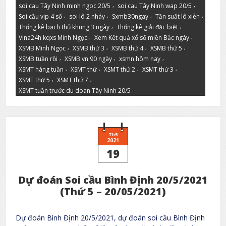
,
,
soi cau Tây Ninh minh ngoc 20/5
soi cau Tây Ninh wap 20/5
,
,
,
,
Soi cầu vip 4 số
soi lô 2 nháy
Sxmb30ngay
Tần suất lô xiên
,
,
Thống kê bạch thủ khung 3 ngày
Thống kê giải đặc biệt
,
,
Vina24h kqxs Minh Ngọc
Xem Kết quả xổ số miền Bắc ngày
,
,
,
,
XSMB Minh Ngọc
XSMB thứ 3
XSMB thứ 4
XSMB thứ 5
,
,
,
XSMB tuần rồi
XSMB vn 90 ngày
xsmn hôm nay
,
,
,
,
XSMT hàng tuần
XSMT thứ
XSMT thứ 2
XSMT thứ 3
,
,
XSMT thứ 5
XSMT thứ 7
XSMT tuần trước du doan Tây Ninh 20/5
Th5
2021
19
Dự đoán Soi cầu Bình Định 20/5/2021
(Thứ 5 – 20/05/2021)
Dự đoán Bình Định 20/5/2021, dự đoán soi cầu Bình Định