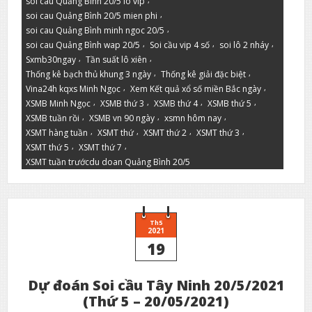
soi cau Quảng Bình 20/5 lo vip
,
soi cau Quảng Bình 20/5 mien phi
,
soi cau Quảng Bình minh ngoc 20/5
,
,
,
soi cau Quảng Bình wap 20/5
Soi cầu vip 4 số
soi lô 2 nháy
,
,
Sxmb30ngay
Tần suất lô xiên
,
,
Thống kê bạch thủ khung 3 ngày
Thống kê giải đặc biệt
,
,
Vina24h kqxs Minh Ngọc
Xem Kết quả xổ số miền Bắc ngày
,
,
,
,
XSMB Minh Ngọc
XSMB thứ 3
XSMB thứ 4
XSMB thứ 5
,
,
,
XSMB tuần rồi
XSMB vn 90 ngày
xsmn hôm nay
,
,
,
,
XSMT hàng tuần
XSMT thứ
XSMT thứ 2
XSMT thứ 3
,
,
XSMT thứ 5
XSMT thứ 7
XSMT tuần trướcdu doan Quảng Bình 20/5
Th5
2021
19
Dự đoán Soi cầu Tây Ninh 20/5/2021
(Thứ 5 – 20/05/2021)