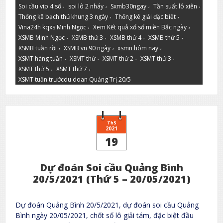
,
,
,
,
Soi cầu vip 4 số
soi lô 2 nháy
Sxmb30ngay
Tần suất lô xiên
,
,
Thống kê bạch thủ khung 3 ngày
Thống kê giải đặc biệt
,
,
Vina24h kqxs Minh Ngọc
Xem Kết quả xổ số miền Bắc ngày
,
,
,
,
XSMB Minh Ngọc
XSMB thứ 3
XSMB thứ 4
XSMB thứ 5
,
,
,
XSMB tuần rồi
XSMB vn 90 ngày
xsmn hôm nay
,
,
,
,
XSMT hàng tuần
XSMT thứ
XSMT thứ 2
XSMT thứ 3
,
,
XSMT thứ 5
XSMT thứ 7
XSMT tuần trướcdu doan Quảng Trị 20/5
Th5
2021
19
Dự đoán Soi cầu Quảng Bình
20/5/2021 (Thứ 5 – 20/05/2021)
Dự đoán Quảng Bình 20/5/2021, dự đoán soi cầu Quảng
Bình ngày 20/05/2021, chốt số lô giải tám, đặc biệt đầu