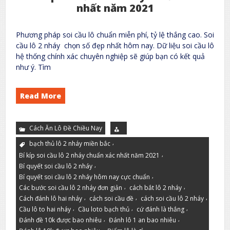
nhất năm 2021
Phương pháp soi cầu lô chuẩn miễn phí, tỷ lệ thắng cao. Soi
cầu lô 2 nháy chọn số đẹp nhất hôm nay. Dữ liệu soi cầu lô
hệ thống chính xác chuyên nghiệp sẽ giúp bạn có kết quả
như ý. Tìm
Read More
Cách Ăn Lô Đề Chiều Nay
,
bạch thủ lô 2 nháy miền bắc
,
Bí kíp soi cầu lô 2 nháy chuẩn xác nhất năm 2021
,
Bí quyết soi cầu lô 2 nháy
,
Bí quyết soi cầu lô 2 nháy hôm nay cực chuẩn
,
,
Các bước soi cầu lô 2 nháy đơn giản
cách bắt lô 2 nháy
,
,
,
Cách đánh lô hai nháy
cách soi cầu đề
cách soi cầu lô 2 nháy
,
,
,
Cầu lô to hai nháy
Cầu loto bạch thủ
cứ đánh là thắng
,
,
Đánh đề 10k được bao nhiêu
Đánh lô 1 an bao nhiêu
,
,