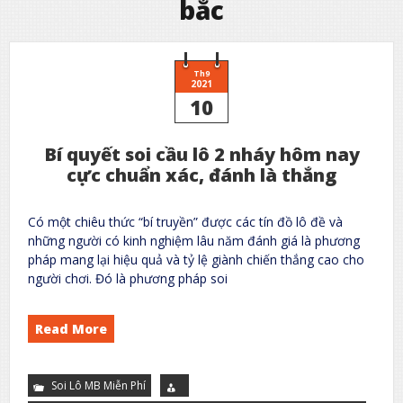
bắc
Th9
2021
10
Bí quyết soi cầu lô 2 nháy hôm nay
cực chuẩn xác, đánh là thắng
Có một chiêu thức “bí truyền” được các tín đồ lô đề và
những người có kinh nghiệm lâu năm đánh giá là phương
pháp mang lại hiệu quả và tỷ lệ giành chiến thắng cao cho
người chơi. Đó là phương pháp soi
Read More
Soi Lô MB Miễn Phí