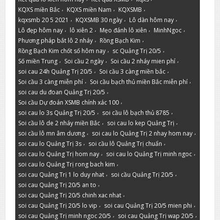
,
,
,
KQXS miền Bắc
KQXS miền Nam
KQXSMB
,
,
,
kqxsmb 20 5 2021
KQXSMB 30 ngày
Lô dàn hôm nay
,
,
,
,
Lô đẹp hôm nay
lô xiên 2
Mẹo đánh lô xiên
MinhNgoc
,
,
Phương pháp bắt lô 2 nháy
Rồng Bạch Kim
,
,
Rồng Bạch Kim chốt số hôm nay
sc Quảng Trị 20/5
,
,
,
Số miền Trung
Soi cầu 2 ngày
Soi cầu 2 nháy mien phí
,
,
soi cau 24h Quảng Trị 20/5
Soi cầu 3 càng miền bắc
,
,
Soi cầu 3 càng miễn phí
Soi cầu bạch thủ miền Bắc miễn phí
,
soi cau du đoan Quảng Trị 20/5
,
Soi cầu Dự đoán XSMB chính xác 100
,
,
soi cau lo 3s Quảng Trị 20/5
soi cầu lô bạch thủ 8785
,
,
Soi cầu lô de 2 nháy miền Bắc
soi cau lo kep Quảng Trị
,
,
soi cầu lô mn âm dương
soi cau lo Quảng Trị 2 nhay hom nay
,
,
soi cau lo Quảng Trị 3s
soi cầu lô Quảng Trị chuẩn
,
,
soi cau lo Quảng Trị hom nay
soi cau lo Quảng Trị minh ngoc
,
soi cau lo Quảng Trị rong bach kim
,
,
soi cau Quảng Trị 1 lo duy nhat
soi cầu Quảng Trị 20/5
,
soi cau Quảng Trị 20/5 an to
,
soi cau Quảng Trị 20/5 chinh xac nhat
,
,
soi cau Quảng Trị 20/5 lo vip
soi cau Quảng Trị 20/5 mien phi
,
,
soi cau Quảng Trị minh ngoc 20/5
soi cau Quảng Trị wap 20/5