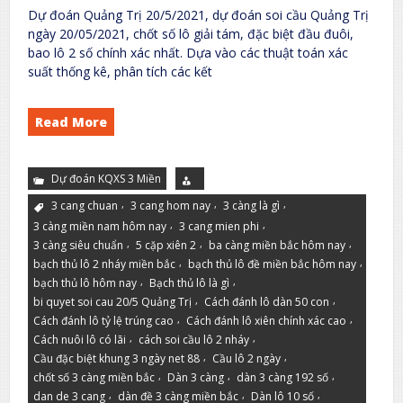
Dự đoán Quảng Trị 20/5/2021, dự đoán soi cầu Quảng Trị
ngày 20/05/2021, chốt số lô giải tám, đặc biệt đầu đuôi,
bao lô 2 số chính xác nhất. Dựa vào các thuật toán xác
suất thống kê, phân tích các kết
Read More
Dự đoán KQXS 3 Miền
,
,
,
3 cang chuan
3 cang hom nay
3 càng là gì
,
,
3 càng miền nam hôm nay
3 cang mien phi
,
,
,
3 càng siêu chuẩn
5 cặp xiên 2
ba càng miền bắc hôm nay
,
,
bạch thủ lô 2 nháy miền bắc
bạch thủ lô đề miền bắc hôm nay
,
,
bạch thủ lô hôm nay
Bạch thủ lô là gì
,
,
bi quyet soi cau 20/5 Quảng Trị
Cách đánh lô dàn 50 con
,
,
Cách đánh lô tỷ lệ trúng cao
Cách đánh lô xiên chính xác cao
,
,
Cách nuôi lô có lãi
cách soi cầu lô 2 nháy
,
,
Cầu đặc biệt khung 3 ngày net 88
Cầu lô 2 ngày
,
,
,
chốt số 3 càng miền bắc
Dàn 3 càng
dàn 3 càng 192 số
,
,
,
dan de 3 cang
dàn đề 3 càng miền bắc
Dàn lô 10 số