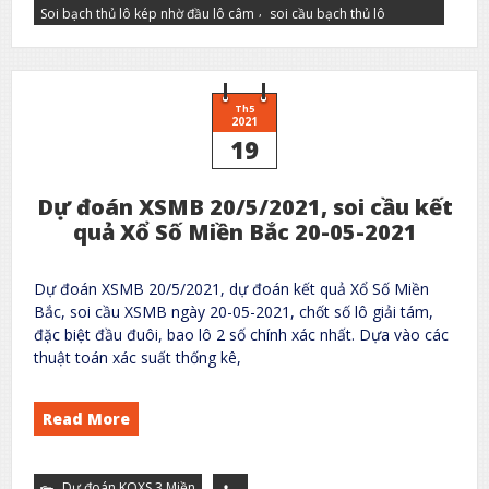
,
Soi bạch thủ lô kép nhờ đầu lô câm
soi cầu bạch thủ lô
Th5
2021
19
Dự đoán XSMB 20/5/2021, soi cầu kết
quả Xổ Số Miền Bắc 20-05-2021
Dự đoán XSMB 20/5/2021, dự đoán kết quả Xổ Số Miền
Bắc, soi cầu XSMB ngày 20-05-2021, chốt số lô giải tám,
đặc biệt đầu đuôi, bao lô 2 số chính xác nhất. Dựa vào các
thuật toán xác suất thống kê,
Read More
Dự đoán KQXS 3 Miền