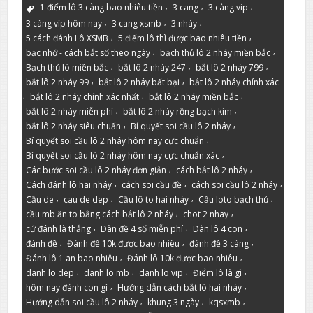
,
,
,
1 điểm lô 3 càng bao nhiêu tiền
3 cang
3 càng vip
,
,
,
3 càng víp hôm nay
3 cang xsmb
3 nháy
,
,
5 cách đánh Lô XSMB
5 điểm lô thì được bao nhiêu tiền
,
,
bạc nhớ - cách bắt số theo ngày
bạch thủ lô 2 nháy miền bắc
,
,
,
Bạch thủ lô miền bắc
bắt lô 2 nháy 247
bắt lô 2 nháy 799
,
,
bắt lô 2 nháy 99
bắt lô 2 nháy bất bại
bắt lô 2 nháy chính xác
,
,
,
bắt lô 2 nháy chính xác nhất
bắt lô 2 nháy miền bắc
,
,
bắt lô 2 nháy miễn phí
bắt lô 2 nháy rồng bạch kim
,
,
bắt lô 2 nháy siêu chuẩn
Bí quyết soi cầu lô 2 nháy
,
Bí quyết soi cầu lô 2 nháy hôm nay cực chuẩn
,
Bí quyết soi cầu lô 2 nháy hôm nay cực chuẩn xác
,
,
Các bước soi cầu lô 2 nháy đơn giản
cách bắt lô 2 nháy
,
,
,
Cách đánh lô hai nháy
cách soi cầu đề
cách soi cầu lô 2 nháy
,
,
,
,
Cầu de
cau de dep
Cầu lô to hai nháy
Cầu loto bạch thủ
,
,
cầu mb ăn to bằng cách bắt lô 2 nháy
chot 2 nhay
,
,
,
cứ đánh là thắng
Dàn đề 4 số miễn phí
Dàn lô 4 con
,
,
,
đánh đề
Đánh đề 10k được bao nhiêu
đánh đề 3 càng
,
,
Đánh lô 1 an bao nhiêu
Đánh lô 10k được bao nhiêu
,
,
,
,
danh lo dep
danh lo mb
danh lo vip
Điểm lô là gì
,
,
hôm nay đánh con gì
Hướng dẫn cách bắt lô hai nháy
,
,
,
Hướng dẫn soi cầu lô 2 nháy
khung 3 ngày
kqsxmb