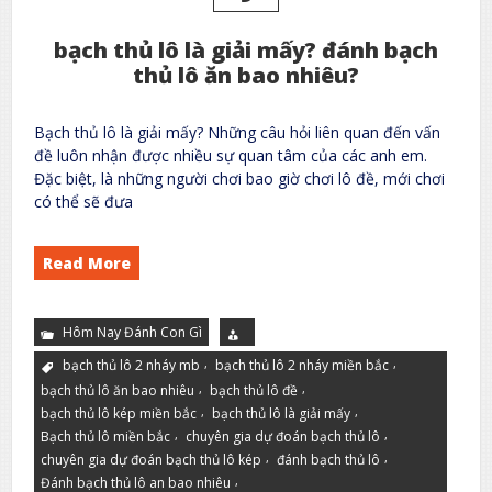
bạch thủ lô là giải mấy? đánh bạch
thủ lô ăn bao nhiêu?
Bạch thủ lô là giải mấy? Những câu hỏi liên quan đến vấn
đề luôn nhận được nhiều sự quan tâm của các anh em.
Đặc biệt, là những người chơi bao giờ chơi lô đề, mới chơi
có thể sẽ đưa
Read More
Hôm Nay Đánh Con Gì
,
,
bạch thủ lô 2 nháy mb
bạch thủ lô 2 nháy miền bắc
,
,
bạch thủ lô ăn bao nhiêu
bạch thủ lô đề
,
,
bạch thủ lô kép miền bắc
bạch thủ lô là giải mấy
,
,
Bạch thủ lô miền bắc
chuyên gia dự đoán bạch thủ lô
,
,
chuyên gia dự đoán bạch thủ lô kép
đánh bạch thủ lô
,
Đánh bạch thủ lô an bao nhiêu