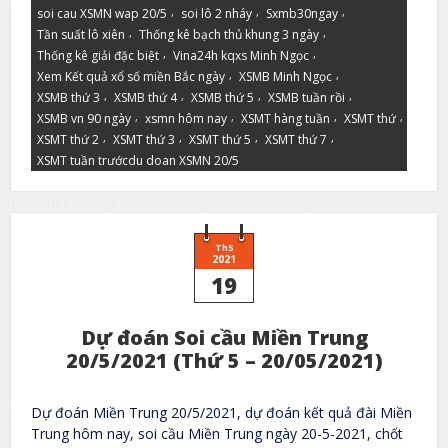
,
,
,
soi cau XSMN wap 20/5
soi lô 2 nháy
Sxmb30ngay
,
,
Tần suất lô xiên
Thống kê bạch thủ khung 3 ngày
,
,
Thống kê giải đặc biệt
Vina24h kqxs Minh Ngọc
,
,
Xem Kết quả xổ số miền Bắc ngày
XSMB Minh Ngọc
,
,
,
,
XSMB thứ 3
XSMB thứ 4
XSMB thứ 5
XSMB tuần rồi
,
,
,
,
XSMB vn 90 ngày
xsmn hôm nay
XSMT hàng tuần
XSMT thứ
,
,
,
,
XSMT thứ 2
XSMT thứ 3
XSMT thứ 5
XSMT thứ 7
XSMT tuần trướcdu doan XSMN 20/5
Th5
2021
19
Dự đoán Soi cầu Miền Trung
20/5/2021 (Thứ 5 – 20/05/2021)
Dự đoán Miền Trung 20/5/2021, dự đoán kết quả đài Miền
Trung hôm nay, soi cầu Miền Trung ngày 20-5-2021, chốt