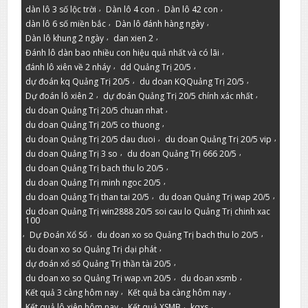
,
,
,
dàn lô 3 số lộc trời
Dàn lô 4 con
Dàn lô 42 con
,
,
dàn lô 6 số miền bắc
Dàn lô đánh hàng ngày
,
,
Dàn lô khung 2 ngày
dan xien 2
,
Đánh lô dàn bao nhiều con hiệu quả nhất và có lãi
,
,
đánh lô xiên về 2 nháy
dd Quảng Trị 20/5
,
,
dự đoán kq Quảng Trị 20/5
du doan KQQuảng Trị 20/5
,
,
Dự đoán lô xiên 2
dự đoán Quảng Trị 20/5 chính xác nhất
,
du doan Quảng Trị 20/5 chuan nhat
,
du doan Quảng Trị 20/5 co thuong
,
,
du doan Quảng Trị 20/5 dau duoi
du doan Quảng Trị 20/5 vip
,
,
du doan Quảng Trị 3 so
du doan Quảng Trị 666 20/5
,
du doan Quảng Trị bach thu lo 20/5
,
du doan Quảng Trị minh ngoc 20/5
,
,
du doan Quảng Trị than tai 20/5
du doan Quảng Trị wap 20/5
du doan Quảng Trị win2888 20/5 soi cau lo Quảng Trị chinh xac
100
,
,
,
Dự Đoán Xổ Số
du doan xo so Quảng Trị bach thu lo 20/5
,
du doan xo so Quảng Trị dại phát
,
dự đoán xổ số Quảng Trị thần tài 20/5
,
,
du doan xo so Quảng Trị wap.vn 20/5
du doan xsmb
,
,
Kết quả 3 càng hôm nay
Kết quả ba càng hôm nay
,
,
,
Kết quả lô xiên hôm nay
Kết quả XSMB
kqxs