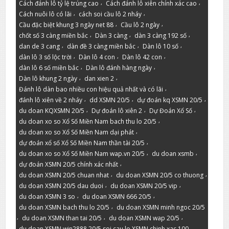
,
,
Cách đánh lô tỷ lệ trúng cao
Cách đánh lô xiên chính xác cao
,
,
Cách nuôi lô có lãi
cách soi cầu lô 2 nháy
,
,
Cầu đặc biệt khung 3 ngày net 88
Cầu lô 2 ngày
,
,
,
chốt số 3 càng miền bắc
Dàn 3 càng
dàn 3 càng 192 số
,
,
,
dan de 3 cang
dàn đề 3 càng miền bắc
Dàn lô 10 số
,
,
,
dàn lô 3 số lộc trời
Dàn lô 4 con
Dàn lô 42 con
,
,
dàn lô 6 số miền bắc
Dàn lô đánh hàng ngày
,
,
Dàn lô khung 2 ngày
dan xien 2
,
Đánh lô dàn bao nhiều con hiệu quả nhất và có lãi
,
,
,
đánh lô xiên về 2 nháy
dd XSMN 20/5
dự đoán kq XSMN 20/5
,
,
,
du doan KQXSMN 20/5
Dự đoán lô xiên 2
Dự Đoán Xổ Số
,
du doan xo so Xổ Số Miền Nam bach thu lo 20/5
,
du doan xo so Xổ Số Miền Nam dại phát
,
dự đoán xổ số Xổ Số Miền Nam thần tài 20/5
,
,
du doan xo so Xổ Số Miền Nam wap.vn 20/5
du doan xsmb
,
dự đoán XSMN 20/5 chính xác nhất
,
,
du doan XSMN 20/5 chuan nhat
du doan XSMN 20/5 co thuong
,
,
du doan XSMN 20/5 dau duoi
du doan XSMN 20/5 vip
,
,
du doan XSMN 3 so
du doan XSMN 666 20/5
,
du doan XSMN bach thu lo 20/5
du doan XSMN minh ngoc 20/5
,
,
,
du doan XSMN than tai 20/5
du doan XSMN wap 20/5
,
du doan XSMN win2888 20/5 soi cau lo XSMN chinh xac 100