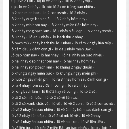
,
,
,
kq lô về 2 con
kq lô về 2 nháy
kqxs 2 nháy vip
,
,
kqxs lo ve 2 nháy
lk loto lô 2 con trúng bao nhiêu
,
,
,
lo 2 con mien bac
lo 2 con xsmb
lô 2 nháy
,
,
lô 2 nháy được bao nhiêu
lô 2 nháy hôm nay
,
,
lo 2 nhay mb hom nay
lô 2 nháy miền Bắc hôm nay
,
,
,
lô 2 nháy rồng bạch kim
lô 2 nháy siêu đẹp
lo 2 nhay xsmb
,
,
,
lô 3 nháy
lô ăn 2 nháy
lo bach thu 2 nhay
,
,
lô bạch thủ 2 nháy bach thu lo 2 nhay
lô câm 2 ngày liên tiếp
,
,
lô câm đầu 2 đánh con gì
lô de 2 nháy miền Bắc
,
,
,
Lô đẹp hôm nay
lô hai nháy
lô hai nháy ăn bao nhiêu
,
,
lo hai nhay dep nhat hom nay
lô hai nháy hôm nay
,
,
lô hai nháy rồng bạch kim
lô khung 2 ngày chuẩn
,
,
lô khung 2 ngày miền bắc
lô khung 2 ngày miễn phí
,
,
lô nuôi 2 ngày miễn phí
lô ra 3 nháy hôm sau đánh con gì
,
,
lô ra 4 nháy hôm sau đánh con gì
lô ra 5 nháy
,
,
,
lô rong bach kim
lô thứ 2 hay về con gì
lô tô 2 số
,
,
lô tô 2 số miền bắc
lô tô 2 số về liên tục
,
,
,
,
lô tô 2 số xsmb chắc về
lô về
lô về 2 con
lô về 2 con xsmb
,
,
Lô về 2 nháy ăn bao nhiêu
lô về 2 nháy hôm sau đánh con gì
,
,
,
lô về 2 nháy liên tiếp
lô về 2 số mb lô về
lô về 2nhay
,
,
,
Lô về 4 nháy ăn bao nhiêu
lô về hai con
lô về liên tiếp
,
,
,
,
lô về liên tục
Lô xiên 2 miền Bắc an bao nhiêu
loto
loto 2