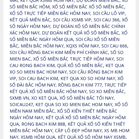
MAI, KẾT QUẢ XSMB HÔM NAY, DỰ ĐOÁN MIỀN BẮC, XỔ
SỐ MIỀN BẮC HÔM, XỔ SỐ MIỀN BẮC XỔ SỐ MIỀN BẮC,
XỔ SỐ TRỰC TIẾP MIỀN BẮC HÔM NAY, SOI CẦU LÔ VIP,
KẾT QUẢ MIỀN BẮC, SOI CẦU XSMB VIP, SOI CAU 366, XỔ
SỐ NGÀY HÔM NAY, DỰ ĐOÁN XỔ SỐ MIỀN BẮC CHÍNH
XÁC HÔM NAY, DỰ ĐOÁN KẾT QUẢ XỔ SỐ MIỀN BẮC, XỔ
SỐ MIỀN BẮC NGÀY HÔM QUA, SOI CẦU XỔ SỐ MIỀN
BẮC, MIỀN BẮC HÔM NAY, KQXS HÔM NAY, SOI CAU 666,
SOI CẦU RỒNG BẠCH KIM MIỄN PHÍ CHÍNH XÁC, SỐ SO
MIEN BAC, XỔ SỐ MIỀN BẮC TRỰC TIẾP HÔM NAY, SOI
CAU RONG BACH KIM, QUẢ XỔ SỐ MIỀN BẮC, KET QUA
XO SO MIEN BAC HOM NAY, SOI CẦU RỒNG BẠCH KIM
VIP, SOI CAU BACH KIM, KET QUA XO SO HOM NAY, XỔ
SỐ ĐÀI BẮC HÔM NAY, RỒNG BẠCH KIM 777, TRỰC TIẾP
KẾT QUẢ XỔ SỐ MIỀN BẮC HÔM NAY, SO XO MIỀN BẮC,
SXMB VN, XO KET QUA, XỔ SỐ MIỀN BẮC TỐI NAY,
SOICAU247, KET QUA SO XO MIEN BAC HOM NAY, XỔ SỐ
MIỀN NAM MIỀN BẮC, XỔ SỐ KIẾN THIẾT MIỀN BẮC
NGÀY HÔM NAY, KẾT QUẢ XỔ SỐ MIỀN BẮC NGÀY HÔM
QUA, RONG BACH KIM 888, KẾT QUẢ XỔ SỐ KIẾN THIẾT
MIỀN BẮC HÔM NAY, CẶP LÔ ĐẸP HÔM NAY, XS MB HOM
NAY, XSMB HÔM QUA, KẾT QUẢ XỔ SỐ HÔM NAY XSMB,