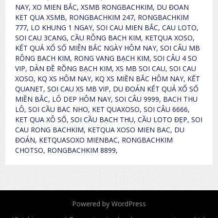
NAY, XO MIEN BẮC, XSMB RONGBACHKIM, DU ĐOAN
KET QUA XSMB, RONGBACHKIM 247, RONGBACHKIM
777, LO KHUNG 1 NGAY, SOI CAU MIEN BẮC, CAU LOTO,
SOI CAU 3CANG, CẦU RÔNG BACH KIM, KETQUA XOSO,
KẾT QUẢ XỔ SỐ MIÊN BẮC NGÀY HÔM NAY, SOI CÂU MB
RÔNG BACH KIM, RONG VANG BẠCH KIM, SOI CÂU 4 SO
VIP, DÀN ĐỀ RỒNG BẠCH KIM, XS MB SOI CAU, SOI CAU
XOSO, KQ XS HÔM NAY, KQ XS MIỀN BẮC HÔM NAY, KẾT
QUANET, SOI CAU XS MB VIP, DU ĐOÁN KẾT QUẢ XỔ SỐ
MIỀN BẮC, LÔ DEP HÔM NAY, SOI CÂU 9999, BACH THU
LÔ, SOI CẦU BAC NHO, KET QUAXOSO, SOI CÂU 6666,
KET QUA XÔ SỐ, SOI CẦU BẠCH THU, CẦU LOTO ĐẸP, SOI
CAU RONG BACHKIM, KETQUA XOSO MIEN BAC, DU
ĐOÁN, KETQUASOXO MIENBAC, RONGBACHKIM
CHOTSO, RONGBACHKIM 8899,
Powered by WordPress