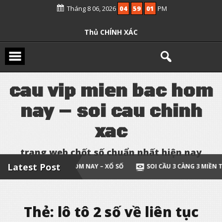
Skip
Tháng 8 06, 2026
04
59
02
PM
Miễn Phí Hôm Nay 100%
to
content
Soi Cầu 24h – Soi Cầu 247 – Soi Cầu Bạch
Thủ CHÍNH XÁC
Soi Cau Mb Rong Bach Kim
Giờ Vàng Chốt Số Miền Bắc Hôm Nay –
Xổ Số 666
c
a
u
v
i
p
m
i
e
n
b
a
c
h
o
m
n
a
y
–
s
o
i
c
a
u
c
h
i
n
h
x
a
c
t
r
a
n
g
w
e
b
c
h
ố
t
s
ố
c
h
u
ẩ
n
n
h
ấ
t
h
i
ệ
n
n
a
y
Latest Post
ỀN BẮC HÔM NAY – XỔ SỐ
SOI CẦU 3 CÀNG 3 MIỀN TỶ LỆ TRÚNG 99
Thẻ:
lô tô 2 số về liên tục