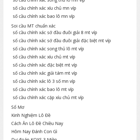
số cầu chính xác xíu chủ mn víp
số cầu chính xác bao lô mn víp
Soi cầu MT chuẩn xác
số cầu chính xác sớ đầu đuôi giải 8 mt víp
số cầu chính xác sớ đầu đuôi giải đặc biệt mt víp
số cầu chính xác song thủ lô mt víp
số cầu chính xác xíu chủ mt víp
số cầu chính xác đặc biệt mt víp
số cầu chính xác giải tám mt víp
số cầu chính xác lô 3 số mn víp
số cầu chính xác bao lô mt víp
số cầu chính xác cặp xíu chủ mt víp
Sổ Mơ
Kinh Nghiệm Lô Đề
Cách Ăn Lô Đề Chiều Nay
Hôm Nay Đánh Con Gì
Dự đoán KQXS 3 Miền