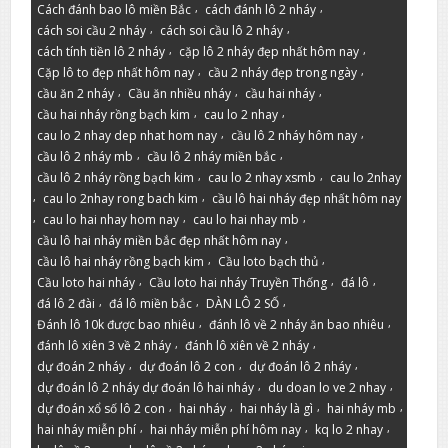
,
,
Cách đánh bao lô miền Bắc
cách đánh lô 2 nháy
,
,
cách soi cầu 2 nháy
cách soi cầu lô 2 nháy
,
,
cách tính tiền lô 2 nháy
cặp lô 2 nháy đẹp nhất hôm nay
,
,
Cặp lô to đẹp nhất hôm nay
cầu 2 nháy đẹp trong ngày
,
,
,
cầu ăn 2 nháy
Cầu ăn nhiều nháy
cầu hai nháy
,
,
cầu hai nháy rồng bạch kim
cau lo 2 nhay
,
,
cau lo 2 nhay dep nhat hom nay
cầu lô 2 nháy hôm nay
,
,
cầu lô 2 nháy mb
cầu lô 2 nháy miền bắc
,
,
cầu lô 2 nháy rồng bạch kim
cau lo 2 nhay xsmb
cau lo 2nhay
,
,
cau lo 2nhay rong bach kim
cầu lô hai nháy đẹp nhất hôm nay
,
,
,
cau lo hai nhay hom nay
cau lo hai nhay mb
,
cầu lô hai nháy miền bắc đẹp nhất hôm nay
,
,
cầu lô hai nháy rồng bạch kim
Cầu loto bạch thủ
,
,
,
Cầu loto hai nháy
Cầu loto hai nháy Truyền Thống
đá lô
,
,
,
đá lô 2 đài
đá lô miền bắc
DÀN LÔ 2 SỐ
,
,
Đánh lô 10k được bao nhiêu
đánh lô về 2 nháy ăn bao nhiêu
,
,
đánh lô xiên 3 về 2 nháy
đánh lô xiên về 2 nháy
,
,
,
dự đoán 2 nháy
dự đoán lô 2 con
dự đoán lô 2 nháy
,
,
dự đoán lô 2 nháy dự đoán lô hai nháy
du doan lo ve 2 nhay
,
,
,
,
dự đoán xổ số lô 2 con
hai nháy
hai nháy là gì
hai nháy mb
,
,
,
hai nháy miễn phí
hai nháy miễn phí hôm nay
kq lo 2 nhay