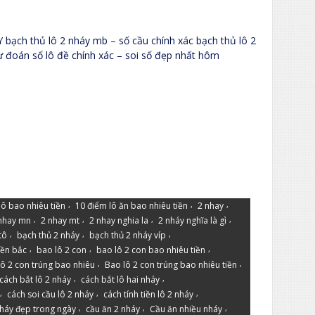
ch thủ lô 2 nháy mb – số cầu chính xác bạch thủ lô 2
Dự đoán số lô đề chính xác – soi số đẹp nhất hôm
,
,
,
lô bao nhiêu tiền
10 điểm lô ăn bao nhiêu tiền
2 nhay
,
,
,
,
nhay mn
2 nhay mt
2 nhay nghia la
2 nháy nghĩa là gì
,
,
,
tô
bạch thủ 2 nháy
bạch thủ 2 nháy víp
,
,
,
iền bắc
bao lô 2 con
bao lô 2 con bao nhiêu tiền
,
,
lô 2 con trúng bao nhiêu
Bao lô 2 con trúng bao nhiêu tiền
,
,
cách bắt lô 2 nháy
cách bắt lô hai nháy
,
,
,
cách soi cầu lô 2 nháy
cách tính tiền lô 2 nháy
,
,
,
nháy đẹp trong ngày
cầu ăn 2 nháy
Cầu ăn nhiều nháy