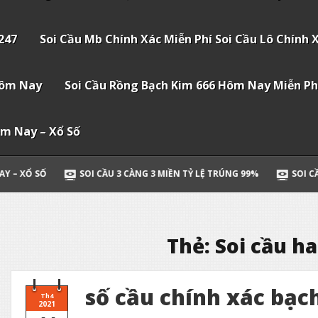
247
Soi Cầu Mb Chính Xác Miễn Phí Soi Cầu Lô Chính 
Hôm Nay
Soi Cầu Rồng Bạch Kim 666 Hôm Nay Miễn Ph
m Nay – Xổ Số
CẦU 3 CÀNG 3 MIỀN TỶ LỆ TRÚNG 99%
SOI CẦU 3 CÀNG VIP MIỀN BẮ
Thẻ:
Soi cầu ha
số cầu chính xác bạc
Th4
2021