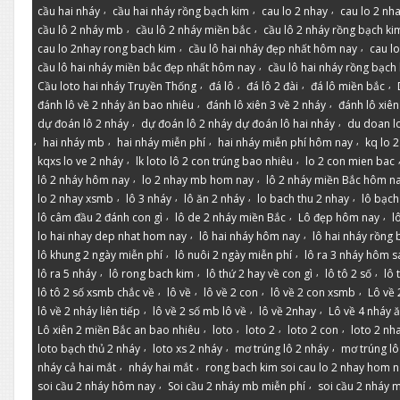
,
,
,
cầu hai nháy
cầu hai nháy rồng bạch kim
cau lo 2 nhay
cau lo 2 nh
,
,
cầu lô 2 nháy mb
cầu lô 2 nháy miền bắc
cầu lô 2 nháy rồng bạch ki
,
,
cau lo 2nhay rong bach kim
cầu lô hai nháy đẹp nhất hôm nay
cau l
,
cầu lô hai nháy miền bắc đẹp nhất hôm nay
cầu lô hai nháy rồng bạch
,
,
,
,
Cầu loto hai nháy Truyền Thống
đá lô
đá lô 2 đài
đá lô miền bắc
,
,
đánh lô về 2 nháy ăn bao nhiêu
đánh lô xiên 3 về 2 nháy
đánh lô xiên
,
,
dự đoán lô 2 nháy
dự đoán lô 2 nháy dự đoán lô hai nháy
du doan l
,
,
,
,
hai nháy mb
hai nháy miễn phí
hai nháy miễn phí hôm nay
kq lo 
,
,
kqxs lo ve 2 nháy
lk loto lô 2 con trúng bao nhiêu
lo 2 con mien bac
,
,
lô 2 nháy hôm nay
lo 2 nhay mb hom nay
lô 2 nháy miền Bắc hôm n
,
,
,
,
lo 2 nhay xsmb
lô 3 nháy
lô ăn 2 nháy
lo bach thu 2 nhay
lô bạch
,
,
,
lô câm đầu 2 đánh con gì
lô de 2 nháy miền Bắc
Lô đẹp hôm nay
l
,
,
lo hai nhay dep nhat hom nay
lô hai nháy hôm nay
lô hai nháy rồng
,
,
lô khung 2 ngày miễn phí
lô nuôi 2 ngày miễn phí
lô ra 3 nháy hôm s
,
,
,
,
lô ra 5 nháy
lô rong bach kim
lô thứ 2 hay về con gì
lô tô 2 số
lô 
,
,
,
,
lô tô 2 số xsmb chắc về
lô về
lô về 2 con
lô về 2 con xsmb
Lô về 
,
,
,
lô về 2 nháy liên tiếp
lô về 2 số mb lô về
lô về 2nhay
Lô về 4 nháy 
,
,
,
,
Lô xiên 2 miền Bắc an bao nhiêu
loto
loto 2
loto 2 con
loto 2 nh
,
,
,
loto bạch thủ 2 nháy
loto xs 2 nháy
mơ trúng lô 2 nháy
mơ trúng lô
,
,
nháy cả hai mắt
nháy hai mắt
rong bach kim soi cau lo 2 nhay hom 
,
,
soi cầu 2 nháy hôm nay
Soi cầu 2 nháy mb miễn phí
soi cầu 2 nháy 