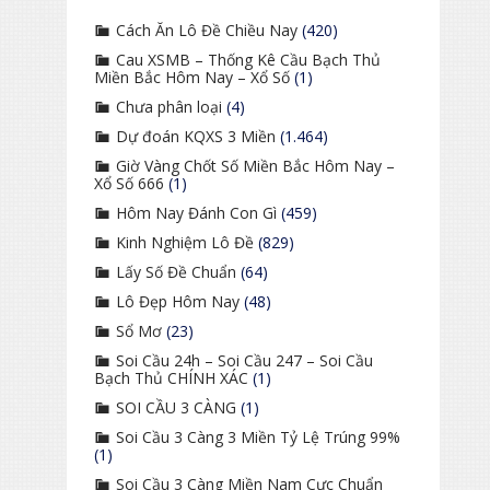
Cách Ăn Lô Đề Chiều Nay
(420)
Cau XSMB – Thống Kê Cầu Bạch Thủ
Miền Bắc Hôm Nay – Xổ Số
(1)
Chưa phân loại
(4)
Dự đoán KQXS 3 Miền
(1.464)
Giờ Vàng Chốt Số Miền Bắc Hôm Nay –
Xổ Số 666
(1)
Hôm Nay Đánh Con Gì
(459)
Kinh Nghiệm Lô Đề
(829)
Lấy Số Đề Chuẩn
(64)
Lô Đẹp Hôm Nay
(48)
Sổ Mơ
(23)
Soi Cầu 24h – Soi Cầu 247 – Soi Cầu
Bạch Thủ CHÍNH XÁC
(1)
SOI CẦU 3 CÀNG
(1)
Soi Cầu 3 Càng 3 Miền Tỷ Lệ Trúng 99%
(1)
Soi Cầu 3 Càng Miền Nam Cực Chuẩn