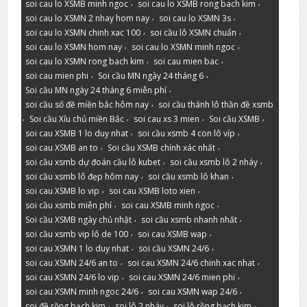
,
,
soi cau lo XSMB minh ngoc
soi cau lo XSMB rong bach kim
,
,
soi cau lo XSMN 2 nhay hom nay
soi cau lo XSMN 3s
,
,
soi cau lo XSMN chinh xac 100
soi cầu lô XSMN chuẩn
,
,
soi cau lo XSMN hom nay
soi cau lo XSMN minh ngoc
,
,
soi cau lo XSMN rong bach kim
soi cau mien bac
,
,
soi cau mien phi
Soi cầu MN ngày 24 tháng 6
,
Soi cầu MN ngày 24 tháng 6 miễn phí
,
soi cầu số đề miền bắc hôm nay
soi cầu thánh lô thần đề xsmb
,
,
,
,
Soi cầu Xỉu chủ miền Bắc
soi cau xs 3 mien
Soi cầu XSMB
,
,
soi cau XSMB 1 lo duy nhat
soi cầu xsmb 4 con lô víp
,
,
soi cau XSMB an to
Soi cầu XSMB chính xác nhất
,
,
soi cầu xsmb dự đoán cầu lô kubet
soi cầu xsmb lô 2 nháy
,
,
soi cầu xsmb lô đẹp hôm nay
soi cầu xsmb lô khan
,
,
soi cau XSMB lo vip
soi cau XSMB loto xien
,
,
soi cầu xsmb miễn phí
soi cau XSMB minh ngoc
,
,
Soi cầu XSMB ngày chủ nhật
soi cầu xsmb nhanh nhất
,
,
soi cầu xsmb vip lô de 100
soi cau XSMB wap
,
,
soi cau XSMN 1 lo duy nhat
soi cầu XSMN 24/6
,
,
soi cau XSMN 24/6 an to
soi cau XSMN 24/6 chinh xac nhat
,
,
soi cau XSMN 24/6 lo vip
soi cau XSMN 24/6 mien phi
,
,
soi cau XSMN minh ngoc 24/6
soi cau XSMN wap 24/6
,
,
,
soi đề rồng bạch kim
soi lô 2 nháy
soi lô rồng bạch kim