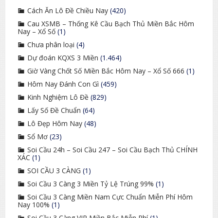
Cách Ăn Lô Đề Chiều Nay
(420)
Cau XSMB – Thống Kê Cầu Bạch Thủ Miền Bắc Hôm
Nay – Xổ Số
(1)
Chưa phân loại
(4)
Dự đoán KQXS 3 Miền
(1.464)
Giờ Vàng Chốt Số Miền Bắc Hôm Nay – Xổ Số 666
(1)
Hôm Nay Đánh Con Gì
(459)
Kinh Nghiệm Lô Đề
(829)
Lấy Số Đề Chuẩn
(64)
Lô Đẹp Hôm Nay
(48)
Sổ Mơ
(23)
Soi Cầu 24h – Soi Cầu 247 – Soi Cầu Bạch Thủ CHÍNH
XÁC
(1)
SOI CẦU 3 CÀNG
(1)
Soi Cầu 3 Càng 3 Miền Tỷ Lệ Trúng 99%
(1)
Soi Cầu 3 Càng Miền Nam Cực Chuẩn Miễn Phí Hôm
Nay 100%
(1)
Soi Cầu 3 Càng VIP Miền Bắc Miễn Phí
(1)