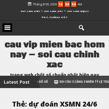
Skip
Soi Cầu 3 Càng Miền Nam Cực Chuẩn
Tháng 8 09, 2026
12
50
55
AM
to
Miễn Phí Hôm Nay 100%
content
Soi Cầu 24h – Soi Cầu 247 – Soi Cầu Bạch
Thủ CHÍNH XÁC
Soi Cau Mb Rong Bach Kim
Giờ Vàng Chốt Số Miền Bắc Hôm Nay –
c
a
u
v
i
p
m
i
e
n
b
a
c
h
o
m
Xổ Số 666
n
a
y
–
s
o
i
c
a
u
c
h
i
n
h
x
a
c
t
r
a
n
g
w
e
b
c
h
ố
t
s
ố
c
h
u
ẩ
n
n
h
ấ
t
h
i
ệ
n
n
a
y
Latest Post
Y – XỔ SỐ
SOI CẦU 3 CÀNG 3 MIỀN TỶ LỆ TRÚNG 99%
SOI CẦ
Thẻ:
dự đoán XSMN 24/6