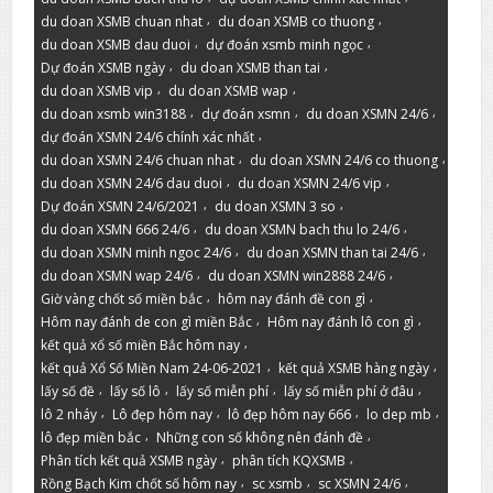
,
,
du doan XSMB chuan nhat
du doan XSMB co thuong
,
,
du doan XSMB dau duoi
dự đoán xsmb minh ngọc
,
,
Dự đoán XSMB ngày
du doan XSMB than tai
,
,
du doan XSMB vip
du doan XSMB wap
,
,
,
du doan xsmb win3188
dự đoán xsmn
du doan XSMN 24/6
,
dự đoán XSMN 24/6 chính xác nhất
,
,
du doan XSMN 24/6 chuan nhat
du doan XSMN 24/6 co thuong
,
,
du doan XSMN 24/6 dau duoi
du doan XSMN 24/6 vip
,
,
Dự đoán XSMN 24/6/2021
du doan XSMN 3 so
,
,
du doan XSMN 666 24/6
du doan XSMN bach thu lo 24/6
,
,
du doan XSMN minh ngoc 24/6
du doan XSMN than tai 24/6
,
,
du doan XSMN wap 24/6
du doan XSMN win2888 24/6
,
,
Giờ vàng chốt số miền bắc
hôm nay đánh đề con gì
,
,
Hôm nay đánh de con gì miền Bắc
Hôm nay đánh lô con gì
,
kết quả xổ số miền Bắc hôm nay
,
,
kết quả Xổ Số Miền Nam 24-06-2021
kết quả XSMB hàng ngày
,
,
,
,
lấy số đề
lấy số lô
lấy số miễn phí
lấy số miễn phí ở đâu
,
,
,
,
lô 2 nháy
Lô đẹp hôm nay
lô đẹp hôm nay 666
lo dep mb
,
,
lô đẹp miền bắc
Những con số không nên đánh đề
,
,
Phân tích kết quả XSMB ngày
phân tích KQXSMB
,
,
,
Rồng Bạch Kim chốt số hôm nay
sc xsmb
sc XSMN 24/6