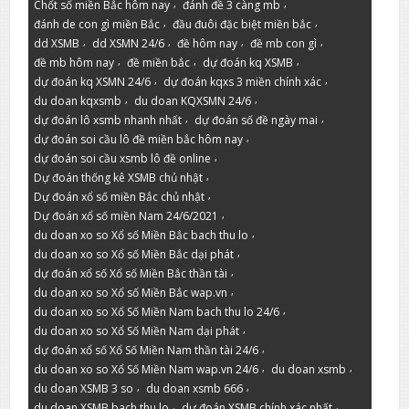
,
,
Chốt số miền Bắc hôm nay
đánh đề 3 càng mb
,
,
đánh de con gì miền Bắc
đầu đuôi đặc biệt miền bắc
,
,
,
,
dd XSMB
dd XSMN 24/6
đề hôm nay
đề mb con gì
,
,
,
đề mb hôm nay
đề miền bắc
dự đoán kq XSMB
,
,
dự đoán kq XSMN 24/6
dự đoán kqxs 3 miền chính xác
,
,
du doan kqxsmb
du doan KQXSMN 24/6
,
,
dự đoán lô xsmb nhanh nhất
dự đoán số đề ngày mai
,
dự đoán soi cầu lô đề miền bắc hôm nay
,
dự đoán soi cầu xsmb lô đề online
,
Dự đoán thống kê XSMB chủ nhật
,
Dự đoán xổ số miền Bắc chủ nhật
,
Dự đoán xổ số miền Nam 24/6/2021
,
du doan xo so Xổ số Miền Bắc bach thu lo
,
du doan xo so Xổ số Miền Bắc dại phát
,
dự đoán xổ số Xổ số Miền Bắc thần tài
,
du doan xo so Xổ số Miền Bắc wap.vn
,
du doan xo so Xổ Số Miền Nam bach thu lo 24/6
,
du doan xo so Xổ Số Miền Nam dại phát
,
dự đoán xổ số Xổ Số Miền Nam thần tài 24/6
,
,
du doan xo so Xổ Số Miền Nam wap.vn 24/6
du doan xsmb
,
,
du doan XSMB 3 so
du doan xsmb 666
,
,
du doan XSMB bach thu lo
dự đoán XSMB chính xác nhất