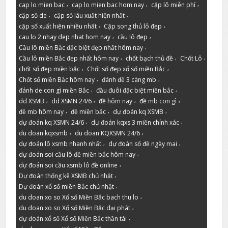
,
,
,
cap lo mien bac
cap lo mien bac hom nay
cặp lô miễn phí
,
,
cặp số de
cặp số lâu xuất hiện nhất
,
,
cặp số xuất hiện nhiều nhất
Cặp song thủ lô đẹp
,
,
cau lo 2 nhay dep nhat hom nay
cầu lô đẹp
,
Cầu lô miền Bắc đặc biệt đẹp nhất hôm nay
,
,
,
Cầu lô miền Bắc đẹp nhất hôm nay
chốt bạch thủ đề
Chốt Lô
,
,
chốt số đẹp miền bắc
Chốt số đẹp xổ số miền Bắc
,
,
Chốt số miền Bắc hôm nay
đánh đề 3 càng mb
,
,
đánh de con gì miền Bắc
đầu đuôi đặc biệt miền bắc
,
,
,
,
dd XSMB
dd XSMN 24/6
đề hôm nay
đề mb con gì
,
,
,
đề mb hôm nay
đề miền bắc
dự đoán kq XSMB
,
,
dự đoán kq XSMN 24/6
dự đoán kqxs 3 miền chính xác
,
,
du doan kqxsmb
du doan KQXSMN 24/6
,
,
dự đoán lô xsmb nhanh nhất
dự đoán số đề ngày mai
,
dự đoán soi cầu lô đề miền bắc hôm nay
,
dự đoán soi cầu xsmb lô đề online
,
Dự đoán thống kê XSMB chủ nhật
,
Dự đoán xổ số miền Bắc chủ nhật
,
du doan xo so Xổ số Miền Bắc bach thu lo
,
du doan xo so Xổ số Miền Bắc dại phát
,
dự đoán xổ số Xổ số Miền Bắc thần tài