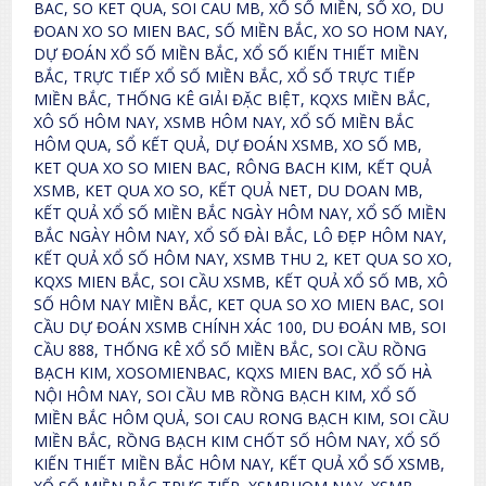
BAC, SO KET QUA, SOI CAU MB, XỔ SỐ MIỀN, SỐ XO, DU
ĐOAN XO SO MIEN BAC, SỐ MIỀN BẮC, XO SO HOM NAY,
DỰ ĐOÁN XỔ SỐ MIỀN BẮC, XỔ SỐ KIẾN THIẾT MIỀN
BẮC, TRỰC TIẾP XỔ SỐ MIỀN BẮC, XỔ SỐ TRỰC TIẾP
MIỀN BẮC, THỐNG KÊ GIẢI ĐẶC BIỆT, KQXS MIỀN BẮC,
XÔ SỐ HÔM NAY, XSMB HÔM NAY, XỔ SỐ MIỀN BẮC
HÔM QUA, SỔ KẾT QUẢ, DỰ ĐOÁN XSMB, XO SỐ MB,
KET QUA XO SO MIEN BAC, RÔNG BACH KIM, KẾT QUẢ
XSMB, KET QUA XO SO, KẾT QUẢ NET, DU DOAN MB,
KẾT QUẢ XỔ SỐ MIỀN BẮC NGÀY HÔM NAY, XỔ SỐ MIỀN
BẮC NGÀY HÔM NAY, XỔ SỐ ĐÀI BẮC, LÔ ĐẸP HÔM NAY,
KẾT QUẢ XỔ SỐ HÔM NAY, XSMB THU 2, KET QUA SO XO,
KQXS MIEN BẮC, SOI CẦU XSMB, KẾT QUẢ XỔ SỐ MB, XÔ
SỐ HÔM NAY MIỀN BẮC, KET QUA SO XO MIEN BAC, SOI
CẦU DỰ ĐOÁN XSMB CHÍNH XÁC 100, DU ĐOÁN MB, SOI
CẦU 888, THỐNG KÊ XỔ SỐ MIỀN BẮC, SOI CẦU RỒNG
BẠCH KIM, XOSOMIENBAC, KQXS MIEN BAC, XỔ SỐ HÀ
NỘI HÔM NAY, SOI CẦU MB RỒNG BẠCH KIM, XỔ SỐ
MIỀN BẮC HÔM QUẢ, SOI CAU RONG BẠCH KIM, SOI CẦU
MIỀN BẮC, RỒNG BẠCH KIM CHỐT SỐ HÔM NAY, XỔ SỐ
KIẾN THIẾT MIỀN BẮC HÔM NAY, KẾT QUẢ XỔ SỐ XSMB,