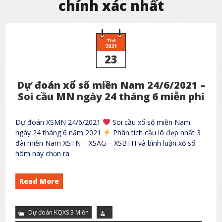
chính xác nhất
Th6
2021
23
Dự đoán xổ số miền Nam 24/6/2021 –
Soi cầu MN ngày 24 tháng 6 miễn phí
Dự đoán XSMN 24/6/2021
Soi cầu xổ số miền Nam
ngày 24 tháng 6 năm 2021
Phân tích cầu lô đẹp nhất 3
đài miền Nam XSTN – XSAG – XSBTH và bình luận xổ số
hôm nay chọn ra
Read More
Dự đoán KQXS 3 Miền