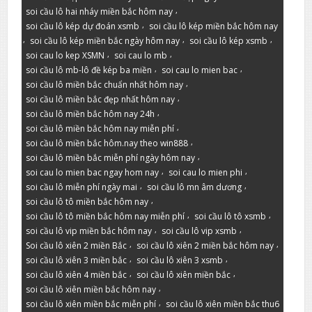
,
soi cầu lô hai nháy miền bắc hôm nay
,
soi cầu lô kép dự đoán xsmb
soi cầu lô kép miền bắc hôm nay
,
,
,
soi cầu lô kép miền bắc ngày hôm nay
soi cầu lô kép xsmb
,
,
soi cau lo kep XSMN
soi cau lo mb
,
,
soi cầu lô mb-lô đề kép ba miền
soi cau lo mien bac
,
soi cầu lô miền bắc chuẩn nhất hôm nay
,
soi cầu lô miền bắc đẹp nhất hôm nay
,
soi cầu lô miền bắc hôm nay 24h
,
soi cầu lô miền bắc hôm nay miễn phí
,
soi cầu lô miền bắc hôm.nay theo win888
,
soi cầu lô miền bắc miễn phí ngày hôm nay
,
,
soi cau lo mien bac ngay hom nay
soi cau lo mien phi
,
,
soi cầu lô miễn phí ngày mai
soi cầu lô mn âm dương
,
soi cầu lô tô miền bắc hôm nay
,
,
soi cầu lô tô miền bắc hôm nay miễn phí
soi cầu lô tô xsmb
,
,
soi cầu lô vip miền bắc hôm nay
soi cầu lô vip xsmb
,
,
Soi cầu lô xiên 2 miền Bắc
soi cầu lô xiên 2 miền bắc hôm nay
,
,
soi cầu lô xiên 3 miền bắc
soi cầu lô xiên 3 xsmb
,
,
soi cầu lô xiên 4 miền bắc
soi cầu lô xiên miền bắc
,
soi cầu lô xiên miền bắc hôm nay
,
soi cầu lô xiên miền bắc miễn phí
soi cầu lô xiên miền bắc thu6