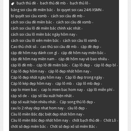
,
,
,
bạch thủ đề
bach thủ đề mb
bạch thủ lô
,
,
bảng soi cầu đề miền bắc
bi quyet soi cau 24/6 XSMN
,
,
bí quyết soi cầu xsmb
cách soi cầu đề mb
,
,
cách soi cầu đề miền bắc
cách soi cầu đề xsmb
,
cách soi cầu lô đề miền bắc chính xác nhất
,
cách soi cầu lô miền bắc ngày hôm nay
,
,
cách soi cầu lô xiên miền bắc
cách soi cầu lô xsmb
,
,
,
Cao thủ chốt số
cao thủ soi cầu đề mb
cặp đề đẹp
,
,
cặp đề hôm nay đánh con gì
cặp đề hôm nay miền bắc
,
,
cặp đề hôm nay miền nam
cặp đề hôm nay về bao nhiêu
,
,
,
,
cặp lô đề mb
cặp lô đề miền bắc
Cặp lô đẹp
cặp lô đẹp bl
,
,
Cặp lô đẹp hôm nay
cặp lô đẹp nhất hôm nay
,
,
Cặp lô đẹp nhất ngày hôm nay
Cặp lô đẹp trong ngày
,
,
,
Cặp lô kép đẹp hôm nay
cặp lô mb
cặp lô mb đẹp
,
,
,
cap lo mien bac
cap lo mien bac hom nay
cặp lô miễn phí
,
,
cặp số de
cặp số lâu xuất hiện nhất
,
,
cặp số xuất hiện nhiều nhất
Cặp song thủ lô đẹp
,
,
cau lo 2 nhay dep nhat hom nay
cầu lô đẹp
,
Cầu lô miền Bắc đặc biệt đẹp nhất hôm nay
,
,
,
Cầu lô miền Bắc đẹp nhất hôm nay
chốt bạch thủ đề
Chốt Lô
,
,
chốt số đẹp miền bắc
Chốt số đẹp xổ số miền Bắc