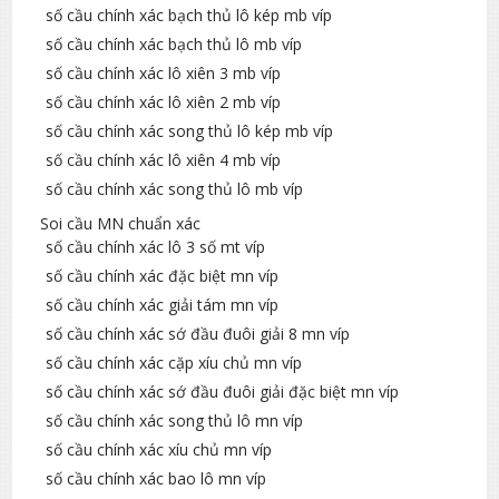
số cầu chính xác bạch thủ lô kép mb víp
số cầu chính xác bạch thủ lô mb víp
số cầu chính xác lô xiên 3 mb víp
số cầu chính xác lô xiên 2 mb víp
số cầu chính xác song thủ lô kép mb víp
số cầu chính xác lô xiên 4 mb víp
số cầu chính xác song thủ lô mb víp
Soi cầu MN chuẩn xác
số cầu chính xác lô 3 số mt víp
số cầu chính xác đặc biệt mn víp
số cầu chính xác giải tám mn víp
số cầu chính xác sớ đầu đuôi giải 8 mn víp
số cầu chính xác cặp xíu chủ mn víp
số cầu chính xác sớ đầu đuôi giải đặc biệt mn víp
số cầu chính xác song thủ lô mn víp
số cầu chính xác xíu chủ mn víp
số cầu chính xác bao lô mn víp