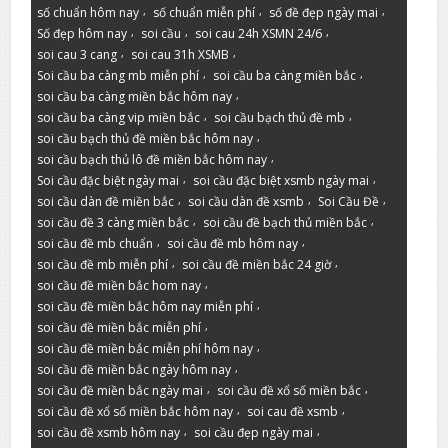
,
,
,
số chuẩn hôm nay
số chuẩn miễn phí
số đề đẹp ngày mai
,
,
,
Số đẹp hôm nay
soi cầu
soi cau 24h XSMN 24/6
,
,
soi cau 3 cang
soi cau 31h XSMB
,
,
Soi cầu ba càng mb miễn phí
soi cầu ba càng miền bắc
,
soi cầu ba càng miền bắc hôm nay
,
,
soi cầu ba càng vip miền bắc
soi cầu bạch thủ đề mb
,
soi cầu bạch thủ đề miền bắc hôm nay
,
soi cầu bạch thủ lô đề miền bắc hôm nay
,
,
Soi cầu đặc biệt ngày mai
soi cầu đặc biệt xsmb ngày mai
,
,
,
soi cầu dàn đề miền bắc
soi cầu dàn đề xsmb
Soi Cầu Đề
,
,
soi cầu đề 3 càng miền bắc
soi cầu đề bạch thủ miền bắc
,
,
soi cầu đề mb chuẩn
soi cầu đề mb hôm nay
,
,
soi cầu đề mb miễn phí
soi cầu đề miền bắc 24 giờ
,
soi cầu đề miền bắc hom nay
,
soi cầu đề miền bắc hôm nay miễn phí
,
soi cầu đề miền bắc miễn phí
,
soi cầu đề miền bắc miễn phí hôm nay
,
soi cầu đề miền bắc ngày hôm nay
,
,
soi cầu đề miền bắc ngày mai
soi cầu đề xổ số miền bắc
,
,
soi cầu đề xổ số miền bắc hôm nay
soi cau đề xsmb
,
,
soi cầu đề xsmb hôm nay
soi cầu đẹp ngày mai