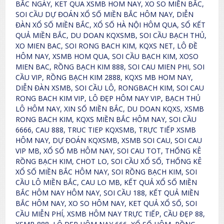
BẮC NGÀY, KET QUA XSMB HOM NAY, XO SO MIỀN BẮC,
SOI CẦU DỰ ĐOÁN XỔ SỐ MIỀN BẮC HÔM NAY, DIỄN
ĐÀN XỔ SỐ MIỀN BẮC, XỔ SỐ HÀ NỘI HÔM QUA, SỔ KẾT
QUẢ MIỀN BẮC, DU DOAN KQXSMB, SOI CẦU BẠCH THỦ,
XO MIEN BAC, SOI RONG BACH KIM, KQXS NET, LÔ ĐỀ
HÔM NAY, XSMB HOM QUA, SOI CẦU BẠCH KIM, XOSO
MIEN BAC, RỒNG BẠCH KIM 888, SOI CAU MIEN PHI, SOI
CẦU VIP, RỒNG BẠCH KIM 2888, KQXS MB HOM NAY,
DIỄN ĐÀN XSMB, SOI CẦU LÔ, RONGBACH KIM, SOI CAU
RONG BACH KIM VIP, LÔ ĐẸP HÔM NAY VIP, BẠCH THỦ
LÔ HÔM NAY, XIN SỐ MIỀN BẮC, DU DOAN KQXS, XSMB
RONG BACH KIM, KQXS MIỀN BẮC HÔM NAY, SOI CẦU
6666, CAU 888, TRUC TIEP KQXSMB, TRỰC TIẾP XSMB
HÔM NAY, DỰ ĐOÁN KQXSMB, XSMB SOI CAU, SOI CAU
VIP MB, XỔ SỐ MB HÔM NAY, SOI CAU TOT, THỐNG KÊ
RỒNG BẠCH KIM, CHOT LO, SOI CẦU XỔ SỐ, THỐNG KÊ
XỔ SỐ MIỀN BẮC HÔM NAY, SOI RỒNG BẠCH KIM, SOI
CẦU LÔ MIỀN BẮC, CAU LO MB, KẾT QUẢ XỔ SỐ MIỀN
BẮC HÔM NAY HÔM NAY, SOI CẦU 188, KẾT QUẢ MIỀN
BẮC HÔM NAY, XO SO HÔM NAY, KET QUẢ XỔ SỐ, SOI
CẦU MIỄN PHÍ, XSMB HÔM NAY TRỰC TIẾP, CẦU ĐẸP 88,