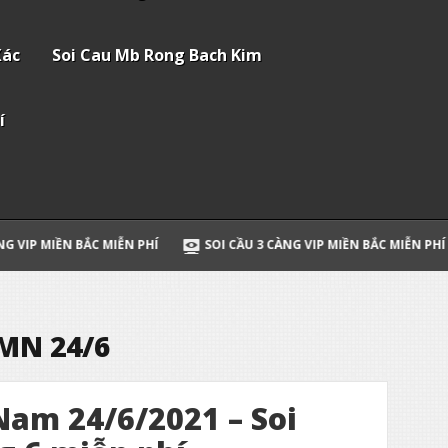
Xác
Soi Cau Mb Rong Bach Kim
í
IỄN PHÍ
SOI CẦU 3 CÀNG VIP MIỀN BẮC MIỄN PHÍ – DỰ ĐOÁN 247
MN 24/6
Nam 24/6/2021 – Soi