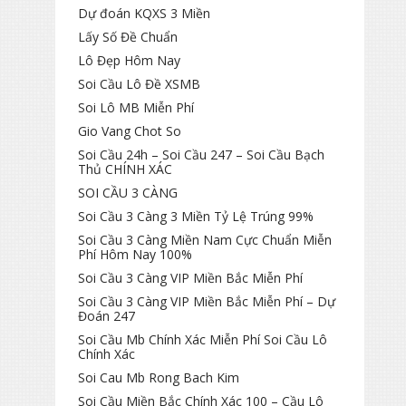
Dự đoán KQXS 3 Miền
Lấy Số Đề Chuẩn
Lô Đẹp Hôm Nay
Soi Cầu Lô Đề XSMB
Soi Lô MB Miễn Phí
Gio Vang Chot So
Soi Cầu 24h – Soi Cầu 247 – Soi Cầu Bạch
Thủ CHÍNH XÁC
SOI CẦU 3 CÀNG
Soi Cầu 3 Càng 3 Miền Tỷ Lệ Trúng 99%
Soi Cầu 3 Càng Miền Nam Cực Chuẩn Miễn
Phí Hôm Nay 100%
Soi Cầu 3 Càng VIP Miền Bắc Miễn Phí
Soi Cầu 3 Càng VIP Miền Bắc Miễn Phí – Dự
Đoán 247
Soi Cầu Mb Chính Xác Miễn Phí Soi Cầu Lô
Chính Xác
Soi Cau Mb Rong Bach Kim
Soi Cầu Miền Bắc Chính Xác 100 – Cầu Lô