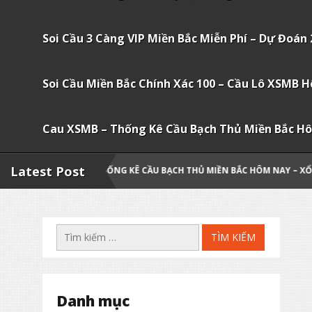
Soi Cầu 3 Càng VIP Miền Bắc Miễn Phí – Dự Đoán 
Soi Cầu Miền Bắc Chính Xác 100 – Cầu Lô XSMB 
Cau XSMB – Thống Kê Cầu Bạch Thủ Miền Bắc Hô
Latest Post
 – THỐNG KÊ CẦU BẠCH THỦ MIỀN BẮC HÔM NAY – XỔ SỐ
SOI CẦU
Tìm
kiếm
cho:
Danh mục