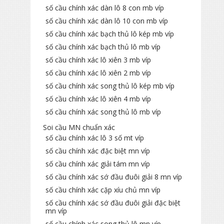
số cầu chính xác dàn lô 8 con mb víp
số cầu chính xác dàn lô 10 con mb víp
số cầu chính xác bạch thủ lô kép mb víp
số cầu chính xác bạch thủ lô mb víp
số cầu chính xác lô xiên 3 mb víp
số cầu chính xác lô xiên 2 mb víp
số cầu chính xác song thủ lô kép mb víp
số cầu chính xác lô xiên 4 mb víp
số cầu chính xác song thủ lô mb víp
Soi cầu MN chuẩn xác
số cầu chính xác lô 3 số mt víp
số cầu chính xác đặc biệt mn víp
số cầu chính xác giải tám mn víp
số cầu chính xác sớ đầu đuôi giải 8 mn víp
số cầu chính xác cặp xíu chủ mn víp
số cầu chính xác sớ đầu đuôi giải đặc biệt
mn víp
số cầu chính xác song thủ lô mn víp