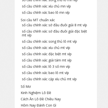
số cầu chính xác xíu chủ mn víp
số cầu chính xác bao lô mn víp
Soi cầu MT chuẩn xác
số cầu chính xác sớ đầu đuôi giải 8 mt víp
số cầu chính xác sớ đầu đuôi giải đặc biệt
mt víp
số cầu chính xác song thủ lô mt víp
số cầu chính xác xíu chủ mt víp
số cầu chính xác đặc biệt mt víp
số cầu chính xác giải tám mt víp
số cầu chính xác lô 3 số mn víp
số cầu chính xác bao lô mt víp
số cầu chính xác cặp xíu chủ mt víp
Sổ Mơ
Kinh Nghiệm Lô Đề
Cách Ăn Lô Đề Chiều Nay
Hôm Nay Đánh Con Gì