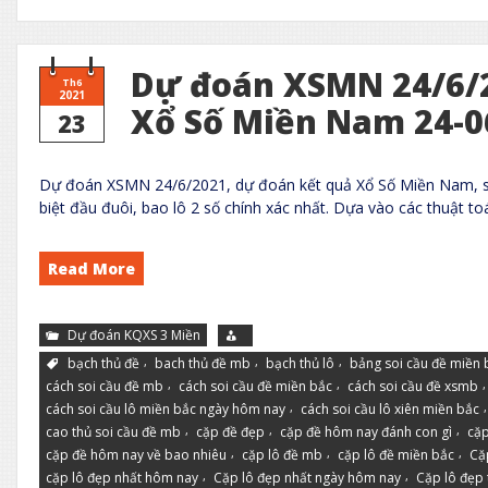
Dự đoán XSMN 24/6/2
Th6
2021
Xổ Số Miền Nam 24-0
23
Dự đoán XSMN 24/6/2021, dự đoán kết quả Xổ Số Miền Nam, so
biệt đầu đuôi, bao lô 2 số chính xác nhất. Dựa vào các thuật to
Read More
Dự đoán KQXS 3 Miền
,
,
,
bạch thủ đề
bach thủ đề mb
bạch thủ lô
bảng soi cầu đề miền 
,
,
cách soi cầu đề mb
cách soi cầu đề miền bắc
cách soi cầu đề xsmb
,
cách soi cầu lô miền bắc ngày hôm nay
cách soi cầu lô xiên miền bắc
,
,
,
cao thủ soi cầu đề mb
cặp đề đẹp
cặp đề hôm nay đánh con gì
cặ
,
,
,
cặp đề hôm nay về bao nhiêu
cặp lô đề mb
cặp lô đề miền bắc
Cặ
,
,
cặp lô đẹp nhất hôm nay
Cặp lô đẹp nhất ngày hôm nay
Cặp lô đẹp