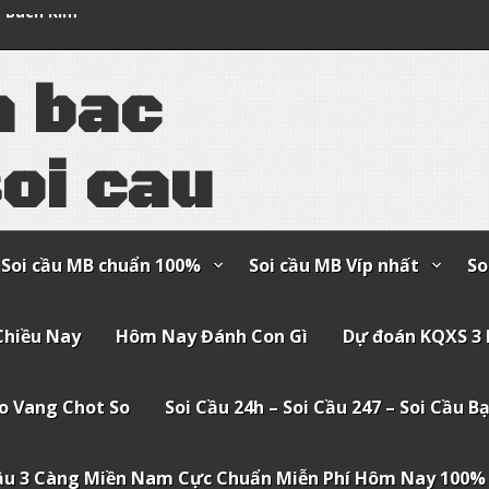
g Bach Kim
ố Miền Bắc Hôm Nay –
n
b
a
c
s
o
i
c
a
u
Soi cầu MB chuẩn 100%
Soi cầu MB Víp nhất
So
Chiều Nay
Hôm Nay Đánh Con Gì
Dự đoán KQXS 3
o Vang Chot So
Soi Cầu 24h – Soi Cầu 247 – Soi Cầu
ầu 3 Càng Miền Nam Cực Chuẩn Miễn Phí Hôm Nay 100%