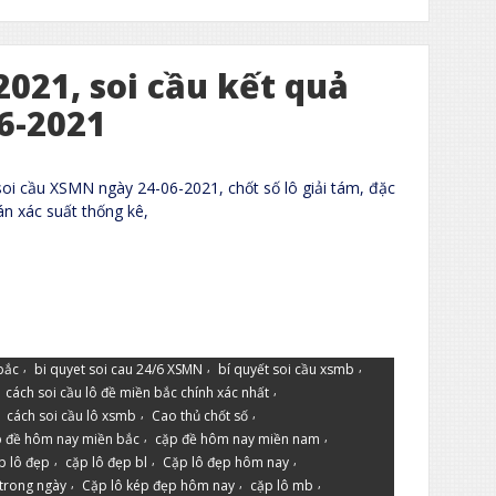
021, soi cầu kết quả
6-2021
i cầu XSMN ngày 24-06-2021, chốt số lô giải tám, đặc
án xác suất thống kê,
,
,
,
bắc
bi quyet soi cau 24/6 XSMN
bí quyết soi cầu xsmb
,
,
cách soi cầu lô đề miền bắc chính xác nhất
,
,
,
cách soi cầu lô xsmb
Cao thủ chốt số
,
,
p đề hôm nay miền bắc
cặp đề hôm nay miền nam
,
,
,
p lô đẹp
cặp lô đẹp bl
Cặp lô đẹp hôm nay
,
,
,
 trong ngày
Cặp lô kép đẹp hôm nay
cặp lô mb