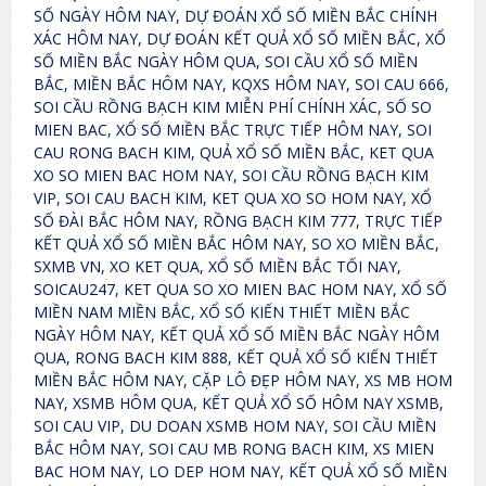
SỐ NGÀY HÔM NAY, DỰ ĐOÁN XỔ SỐ MIỀN BẮC CHÍNH
XÁC HÔM NAY, DỰ ĐOÁN KẾT QUẢ XỔ SỐ MIỀN BẮC, XỔ
SỐ MIỀN BẮC NGÀY HÔM QUA, SOI CẦU XỔ SỐ MIỀN
BẮC, MIỀN BẮC HÔM NAY, KQXS HÔM NAY, SOI CAU 666,
SOI CẦU RỒNG BẠCH KIM MIỄN PHÍ CHÍNH XÁC, SỐ SO
MIEN BAC, XỔ SỐ MIỀN BẮC TRỰC TIẾP HÔM NAY, SOI
CAU RONG BACH KIM, QUẢ XỔ SỐ MIỀN BẮC, KET QUA
XO SO MIEN BAC HOM NAY, SOI CẦU RỒNG BẠCH KIM
VIP, SOI CAU BACH KIM, KET QUA XO SO HOM NAY, XỔ
SỐ ĐÀI BẮC HÔM NAY, RỒNG BẠCH KIM 777, TRỰC TIẾP
KẾT QUẢ XỔ SỐ MIỀN BẮC HÔM NAY, SO XO MIỀN BẮC,
SXMB VN, XO KET QUA, XỔ SỐ MIỀN BẮC TỐI NAY,
SOICAU247, KET QUA SO XO MIEN BAC HOM NAY, XỔ SỐ
MIỀN NAM MIỀN BẮC, XỔ SỐ KIẾN THIẾT MIỀN BẮC
NGÀY HÔM NAY, KẾT QUẢ XỔ SỐ MIỀN BẮC NGÀY HÔM
QUA, RONG BACH KIM 888, KẾT QUẢ XỔ SỐ KIẾN THIẾT
MIỀN BẮC HÔM NAY, CẶP LÔ ĐẸP HÔM NAY, XS MB HOM
NAY, XSMB HÔM QUA, KẾT QUẢ XỔ SỐ HÔM NAY XSMB,
SOI CAU VIP, DU DOAN XSMB HOM NAY, SOI CẦU MIỀN
BẮC HÔM NAY, SOI CAU MB RONG BACH KIM, XS MIEN
BAC HOM NAY, LO DEP HOM NAY, KẾT QUẢ XỔ SỐ MIỀN