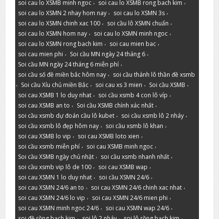
,
,
soi cau lo XSMB minh ngoc
soi cau lo XSMB rong bach kim
,
,
soi cau lo XSMN 2 nhay hom nay
soi cau lo XSMN 3s
,
,
soi cau lo XSMN chinh xac 100
soi cầu lô XSMN chuẩn
,
,
soi cau lo XSMN hom nay
soi cau lo XSMN minh ngoc
,
,
soi cau lo XSMN rong bach kim
soi cau mien bac
,
,
soi cau mien phi
Soi cầu MN ngày 24 tháng 6
,
Soi cầu MN ngày 24 tháng 6 miễn phí
,
soi cầu số đề miền bắc hôm nay
soi cầu thánh lô thần đề xsmb
,
,
,
,
Soi cầu Xỉu chủ miền Bắc
soi cau xs 3 mien
Soi cầu XSMB
,
,
soi cau XSMB 1 lo duy nhat
soi cầu xsmb 4 con lô víp
,
,
soi cau XSMB an to
Soi cầu XSMB chính xác nhất
,
,
soi cầu xsmb dự đoán cầu lô kubet
soi cầu xsmb lô 2 nháy
,
,
soi cầu xsmb lô đẹp hôm nay
soi cầu xsmb lô khan
,
,
soi cau XSMB lo vip
soi cau XSMB loto xien
,
,
soi cầu xsmb miễn phí
soi cau XSMB minh ngoc
,
,
Soi cầu XSMB ngày chủ nhật
soi cầu xsmb nhanh nhất
,
,
soi cầu xsmb vip lô de 100
soi cau XSMB wap
,
,
soi cau XSMN 1 lo duy nhat
soi cầu XSMN 24/6
,
,
soi cau XSMN 24/6 an to
soi cau XSMN 24/6 chinh xac nhat
,
,
soi cau XSMN 24/6 lo vip
soi cau XSMN 24/6 mien phi
,
,
soi cau XSMN minh ngoc 24/6
soi cau XSMN wap 24/6
,
,
,
soi đề rồng bạch kim
soi lô 2 nháy
soi lô rồng bạch kim