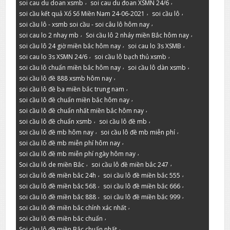
,
,
soi cau du doan xsmb
soi cau du đoan XSMN 24/6
,
,
soi cầu kết quả Xổ Số Miền Nam 24-06-2021
soi cầu lô
,
soi cầu lô - xsmb soi cầu - soi câu lô hôm nay
,
,
soi cau lo 2 nhay mb
Soi cầu lô 2 nháy miền Bắc hôm nay
,
,
soi cầu lô 24 giờ miền bắc hôm nay
soi cau lo 3s XSMB
,
,
soi cau lo 3s XSMN 24/6
soi cầu lô bạch thủ xsmb
,
,
soi cầu lô chuẩn miền bắc hôm nay
soi cầu lô dàn xsmb
,
soi cầu lô đề 888 xsmb hôm nay
,
soi cầu lô đề ba miền bắc trung nam
,
soi cầu lô đề chuẩn miền bắc hôm nay
,
soi cầu lô đề chuẩn nhất miền bắc hôm nay
,
,
soi cầu lô đề chuẩn xsmb
soi cầu lô đề mb
,
,
soi cầu lô đề mb hôm nay
soi cầu lô đề mb miễn phí
,
soi cầu lô đề mb miễn phí hôm nay
,
soi cầu lô đề mb miễn phí ngày hôm nay
,
,
Soi cầu lô de miền Bắc
soi cầu lô đề miền bắc 247
,
,
soi cầu lô đề miền bắc 24h
soi cầu lô đề miền bắc 555
,
,
soi cầu lô đề miền bắc 568
soi cầu lô đề miền bắc 666
,
,
soi cầu lô đề miền bắc 888
soi cầu lô đề miền bắc 999
,
soi cầu lô đề miền bắc chính xác nhất
,
soi cầu lô đề miền bắc chuẩn
,
Soi cầu lô đề miền Bắc chuẩn nhất