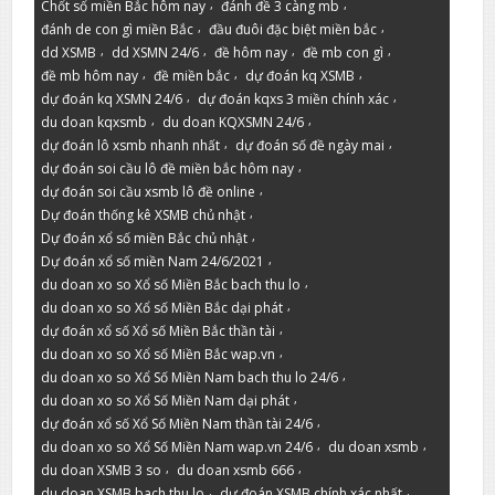
,
,
Chốt số miền Bắc hôm nay
đánh đề 3 càng mb
,
,
đánh de con gì miền Bắc
đầu đuôi đặc biệt miền bắc
,
,
,
,
dd XSMB
dd XSMN 24/6
đề hôm nay
đề mb con gì
,
,
,
đề mb hôm nay
đề miền bắc
dự đoán kq XSMB
,
,
dự đoán kq XSMN 24/6
dự đoán kqxs 3 miền chính xác
,
,
du doan kqxsmb
du doan KQXSMN 24/6
,
,
dự đoán lô xsmb nhanh nhất
dự đoán số đề ngày mai
,
dự đoán soi cầu lô đề miền bắc hôm nay
,
dự đoán soi cầu xsmb lô đề online
,
Dự đoán thống kê XSMB chủ nhật
,
Dự đoán xổ số miền Bắc chủ nhật
,
Dự đoán xổ số miền Nam 24/6/2021
,
du doan xo so Xổ số Miền Bắc bach thu lo
,
du doan xo so Xổ số Miền Bắc dại phát
,
dự đoán xổ số Xổ số Miền Bắc thần tài
,
du doan xo so Xổ số Miền Bắc wap.vn
,
du doan xo so Xổ Số Miền Nam bach thu lo 24/6
,
du doan xo so Xổ Số Miền Nam dại phát
,
dự đoán xổ số Xổ Số Miền Nam thần tài 24/6
,
,
du doan xo so Xổ Số Miền Nam wap.vn 24/6
du doan xsmb
,
,
du doan XSMB 3 so
du doan xsmb 666
,
,
du doan XSMB bach thu lo
dự đoán XSMB chính xác nhất