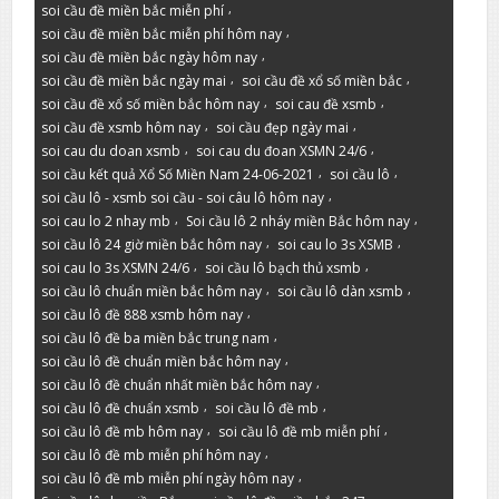
,
soi cầu đề miền bắc miễn phí
,
soi cầu đề miền bắc miễn phí hôm nay
,
soi cầu đề miền bắc ngày hôm nay
,
,
soi cầu đề miền bắc ngày mai
soi cầu đề xổ số miền bắc
,
,
soi cầu đề xổ số miền bắc hôm nay
soi cau đề xsmb
,
,
soi cầu đề xsmb hôm nay
soi cầu đẹp ngày mai
,
,
soi cau du doan xsmb
soi cau du đoan XSMN 24/6
,
,
soi cầu kết quả Xổ Số Miền Nam 24-06-2021
soi cầu lô
,
soi cầu lô - xsmb soi cầu - soi câu lô hôm nay
,
,
soi cau lo 2 nhay mb
Soi cầu lô 2 nháy miền Bắc hôm nay
,
,
soi cầu lô 24 giờ miền bắc hôm nay
soi cau lo 3s XSMB
,
,
soi cau lo 3s XSMN 24/6
soi cầu lô bạch thủ xsmb
,
,
soi cầu lô chuẩn miền bắc hôm nay
soi cầu lô dàn xsmb
,
soi cầu lô đề 888 xsmb hôm nay
,
soi cầu lô đề ba miền bắc trung nam
,
soi cầu lô đề chuẩn miền bắc hôm nay
,
soi cầu lô đề chuẩn nhất miền bắc hôm nay
,
,
soi cầu lô đề chuẩn xsmb
soi cầu lô đề mb
,
,
soi cầu lô đề mb hôm nay
soi cầu lô đề mb miễn phí
,
soi cầu lô đề mb miễn phí hôm nay
,
soi cầu lô đề mb miễn phí ngày hôm nay