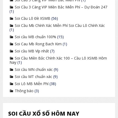
Soi Cầu 3 Càng VIP Miền Bắc Miễn Phí – Dự Đoán 247
(1)
Soi Cầu Lô Đề XSMB
(56)
Soi Cầu Mb Chính Xác Miễn Phí Soi Cầu Lô Chính Xác
(1)
Soi cầu MB chuẩn 100%
(15)
Soi Cau Mb Rong Bach Kim
(1)
Soi cầu MB Víp nhất
(7)
Soi Cầu Miền Bắc Chính Xác 100 – Cầu Lô XSMB Hôm
Nay
(1)
Soi cầu MN chuẩn xác
(9)
Soi cầu MT chuẩn xác
(9)
Soi Lô MB Miễn Phí
(38)
Thông báo
(3)
SOI CẦU XỔ SỐ HÔM NAY