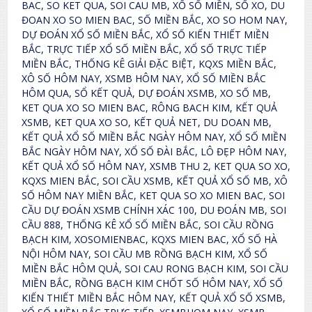
BAC, SO KET QUA, SOI CAU MB, XỔ SỐ MIỀN, SỐ XO, DU
ĐOAN XO SO MIEN BAC, SỐ MIỀN BẮC, XO SO HOM NAY,
DỰ ĐOÁN XỔ SỐ MIỀN BẮC, XỔ SỐ KIẾN THIẾT MIỀN
BẮC, TRỰC TIẾP XỔ SỐ MIỀN BẮC, XỔ SỐ TRỰC TIẾP
MIỀN BẮC, THỐNG KÊ GIẢI ĐẶC BIỆT, KQXS MIỀN BẮC,
XÔ SỐ HÔM NAY, XSMB HÔM NAY, XỔ SỐ MIỀN BẮC
HÔM QUA, SỔ KẾT QUẢ, DỰ ĐOÁN XSMB, XO SỐ MB,
KET QUA XO SO MIEN BAC, RÔNG BACH KIM, KẾT QUẢ
XSMB, KET QUA XO SO, KẾT QUẢ NET, DU DOAN MB,
KẾT QUẢ XỔ SỐ MIỀN BẮC NGÀY HÔM NAY, XỔ SỐ MIỀN
BẮC NGÀY HÔM NAY, XỔ SỐ ĐÀI BẮC, LÔ ĐẸP HÔM NAY,
KẾT QUẢ XỔ SỐ HÔM NAY, XSMB THU 2, KET QUA SO XO,
KQXS MIEN BẮC, SOI CẦU XSMB, KẾT QUẢ XỔ SỐ MB, XÔ
SỐ HÔM NAY MIỀN BẮC, KET QUA SO XO MIEN BAC, SOI
CẦU DỰ ĐOÁN XSMB CHÍNH XÁC 100, DU ĐOÁN MB, SOI
CẦU 888, THỐNG KÊ XỔ SỐ MIỀN BẮC, SOI CẦU RỒNG
BẠCH KIM, XOSOMIENBAC, KQXS MIEN BAC, XỔ SỐ HÀ
NỘI HÔM NAY, SOI CẦU MB RỒNG BẠCH KIM, XỔ SỐ
MIỀN BẮC HÔM QUẢ, SOI CAU RONG BẠCH KIM, SOI CẦU
MIỀN BẮC, RỒNG BẠCH KIM CHỐT SỐ HÔM NAY, XỔ SỐ
KIẾN THIẾT MIỀN BẮC HÔM NAY, KẾT QUẢ XỔ SỐ XSMB,