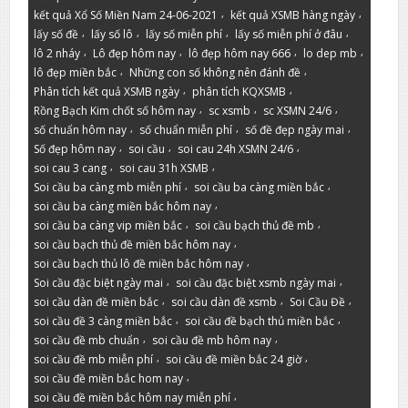
,
,
kết quả Xổ Số Miền Nam 24-06-2021
kết quả XSMB hàng ngày
,
,
,
,
lấy số đề
lấy số lô
lấy số miễn phí
lấy số miễn phí ở đâu
,
,
,
,
lô 2 nháy
Lô đẹp hôm nay
lô đẹp hôm nay 666
lo dep mb
,
,
lô đẹp miền bắc
Những con số không nên đánh đề
,
,
Phân tích kết quả XSMB ngày
phân tích KQXSMB
,
,
,
Rồng Bạch Kim chốt số hôm nay
sc xsmb
sc XSMN 24/6
,
,
,
số chuẩn hôm nay
số chuẩn miễn phí
số đề đẹp ngày mai
,
,
,
Số đẹp hôm nay
soi cầu
soi cau 24h XSMN 24/6
,
,
soi cau 3 cang
soi cau 31h XSMB
,
,
Soi cầu ba càng mb miễn phí
soi cầu ba càng miền bắc
,
soi cầu ba càng miền bắc hôm nay
,
,
soi cầu ba càng vip miền bắc
soi cầu bạch thủ đề mb
,
soi cầu bạch thủ đề miền bắc hôm nay
,
soi cầu bạch thủ lô đề miền bắc hôm nay
,
,
Soi cầu đặc biệt ngày mai
soi cầu đặc biệt xsmb ngày mai
,
,
,
soi cầu dàn đề miền bắc
soi cầu dàn đề xsmb
Soi Cầu Đề
,
,
soi cầu đề 3 càng miền bắc
soi cầu đề bạch thủ miền bắc
,
,
soi cầu đề mb chuẩn
soi cầu đề mb hôm nay
,
,
soi cầu đề mb miễn phí
soi cầu đề miền bắc 24 giờ
,
soi cầu đề miền bắc hom nay
,
soi cầu đề miền bắc hôm nay miễn phí