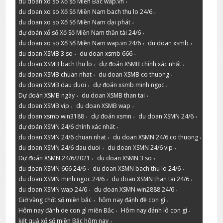
,
du doan xo so Xổ số Miền Bắc wap.vn
,
du doan xo so Xổ Số Miền Nam bach thu lo 24/6
,
du doan xo so Xổ Số Miền Nam dại phát
,
dự đoán xổ số Xổ Số Miền Nam thần tài 24/6
,
,
du doan xo so Xổ Số Miền Nam wap.vn 24/6
du doan xsmb
,
,
du doan XSMB 3 so
du doan xsmb 666
,
,
du doan XSMB bach thu lo
dự đoán XSMB chính xác nhất
,
,
du doan XSMB chuan nhat
du doan XSMB co thuong
,
,
du doan XSMB dau duoi
dự đoán xsmb minh ngọc
,
,
Dự đoán XSMB ngày
du doan XSMB than tai
,
,
du doan XSMB vip
du doan XSMB wap
,
,
,
du doan xsmb win3188
dự đoán xsmn
du doan XSMN 24/6
,
dự đoán XSMN 24/6 chính xác nhất
,
,
du doan XSMN 24/6 chuan nhat
du doan XSMN 24/6 co thuong
,
,
du doan XSMN 24/6 dau duoi
du doan XSMN 24/6 vip
,
,
Dự đoán XSMN 24/6/2021
du doan XSMN 3 so
,
,
du doan XSMN 666 24/6
du doan XSMN bach thu lo 24/6
,
,
du doan XSMN minh ngoc 24/6
du doan XSMN than tai 24/6
,
,
du doan XSMN wap 24/6
du doan XSMN win2888 24/6
,
,
Giờ vàng chốt số miền bắc
hôm nay đánh đề con gì
,
,
Hôm nay đánh de con gì miền Bắc
Hôm nay đánh lô con gì
,
kết quả xổ số miền Bắc hôm nay