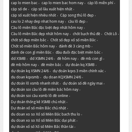
,
,
,
cap lo mien bac
cap lo mien bac hom nay
cặp lô miễn phí
,
,
cặp số de
cặp số lâu xuất hiện nhất
,
,
cặp số xuất hiện nhiều nhất
Cặp song thủ lô đẹp
,
,
cau lo 2 nhay dep nhat hom nay
cầu lô đẹp
,
Cầu lô miền Bắc đặc biệt đẹp nhất hôm nay
,
,
,
Cầu lô miền Bắc đẹp nhất hôm nay
chốt bạch thủ đề
Chốt Lô
,
,
chốt số đẹp miền bắc
Chốt số đẹp xổ số miền Bắc
,
,
Chốt số miền Bắc hôm nay
đánh đề 3 càng mb
,
,
đánh de con gì miền Bắc
đầu đuôi đặc biệt miền bắc
,
,
,
,
dd XSMB
dd XSMN 24/6
đề hôm nay
đề mb con gì
,
,
,
đề mb hôm nay
đề miền bắc
dự đoán kq XSMB
,
,
dự đoán kq XSMN 24/6
dự đoán kqxs 3 miền chính xác
,
,
du doan kqxsmb
du doan KQXSMN 24/6
,
,
dự đoán lô xsmb nhanh nhất
dự đoán số đề ngày mai
,
dự đoán soi cầu lô đề miền bắc hôm nay
,
dự đoán soi cầu xsmb lô đề online
,
Dự đoán thống kê XSMB chủ nhật
,
Dự đoán xổ số miền Bắc chủ nhật
,
du doan xo so Xổ số Miền Bắc bach thu lo
,
du doan xo so Xổ số Miền Bắc dại phát
,
dự đoán xổ số Xổ số Miền Bắc thần tài