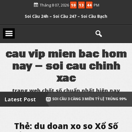
Skip
Tháng 8 07, 2026
10
13
45
PM
Soi Cầu 3 Càng Miền Nam Cực Chuẩn
to
content
Miễn Phí Hôm Nay 100%
Soi Cầu 24h – Soi Cầu 247 – Soi Cầu Bạch
Thủ CHÍNH XÁC
Soi Cau Mb Rong Bach Kim
Giờ Vàng Chốt Số Miền Bắc Hôm Nay –
c
a
u
v
i
p
m
i
e
n
b
a
c
h
o
m
Xổ Số 666
n
a
y
–
s
o
i
c
a
u
c
h
i
n
h
x
a
c
t
r
a
n
g
w
e
b
c
h
ố
t
s
ố
c
h
u
ẩ
n
n
h
ấ
t
h
i
ệ
n
n
a
y
Latest Post
SOI CẦU 3 CÀNG 3 MIỀN TỶ LỆ TRÚNG 99%
SOI CẦU 3 CÀNG VIP
Thẻ:
du doan xo so Xổ Số