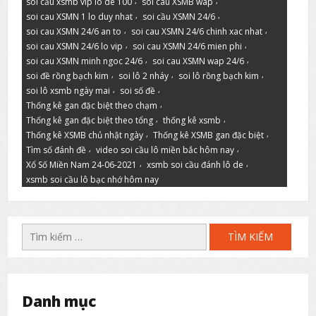
,
,
soi cầu xsmb vip lô de 100
soi cau XSMB wap
,
,
soi cau XSMN 1 lo duy nhat
soi cầu XSMN 24/6
,
,
soi cau XSMN 24/6 an to
soi cau XSMN 24/6 chinh xac nhat
,
,
soi cau XSMN 24/6 lo vip
soi cau XSMN 24/6 mien phi
,
,
soi cau XSMN minh ngoc 24/6
soi cau XSMN wap 24/6
,
,
,
soi đề rồng bạch kim
soi lô 2 nháy
soi lô rồng bạch kim
,
,
soi lô xsmb ngày mai
soi số đề
,
Thống kê gan đặc biệt theo chạm
,
,
Thống kê gan đặc biệt theo tổng
thống kê xsmb
,
,
Thống kê XSMB chủ nhật ngày
Thống kê XSMB gan đặc biệt
,
,
Tìm số đánh đề
video soi cầu lô miền bắc hôm nay
,
,
Xổ Số Miền Nam 24-06-2021
xsmb soi cầu đánh lô de
xsmb soi cầu lô bạc nhớ hôm nay
Tìm
kiếm
cho:
Danh mục