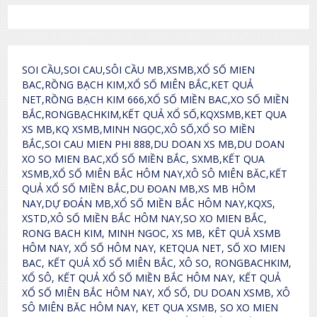
SOI CẦU,SOI CAU,SÔI CẦU MB,XSMB,XỔ SỐ MIEN
BAC,RỒNG BẠCH KIM,XỔ SỐ MIÊN BẮC,KET QUẢ
NET,RỒNG BẠCH KIM 666,XỔ SỐ MIỀN BAC,XO SỐ MIỀN
BẮC,RONGBẠCHKIM,KẾT QUẢ XỔ SỐ,KQXSMB,KET QUA
XS MB,KQ XSMB,MINH NGỌC,XÔ SỐ,XỔ SO MIỀN
BẮC,SOI CAU MIEN PHI 888,DU DOAN XS MB,DU DOAN
XO SO MIEN BAC,XỔ SỐ MIỀN BẮC, SXMB,KẾT QUA
XSMB,XỔ SỐ MIÊN BẮC HÔM NAY,XÔ SÔ MIÊN BĂC,KẾT
QUẢ XỔ SỐ MIỀN BẮC,DU ĐOAN MB,XS MB HÔM
NAY,DỰ ĐOÁN MB,XỔ SỐ MIỀN BẮC HÔM NAY,KQXS,
XSTD,XÔ SỐ MIỀN BẮC HÔM NAY,SO XO MIEN BẮC,
RONG BACH KIM, MINH NGOC, XS MB, KÊT QUẢ XSMB
HÔM NAY, XỔ SỐ HÔM NAY, KETQUA NET, SỐ XO MIEN
BAC, KẾT QUẢ XỔ SỐ MIÊN BẮC, XÔ SO, RONGBACHKIM,
XỔ SÔ, KẾT QUẢ XỔ SỐ MIỀN BẮC HÔM NAY, KẾT QUẢ
XỔ SỐ MIÊN BẮC HÔM NAY, XỔ SỐ, DU DOAN XSMB, XÔ
SÔ MIÊN BĂC HÔM NAY, KET QUA XSMB, SO XO MIEN