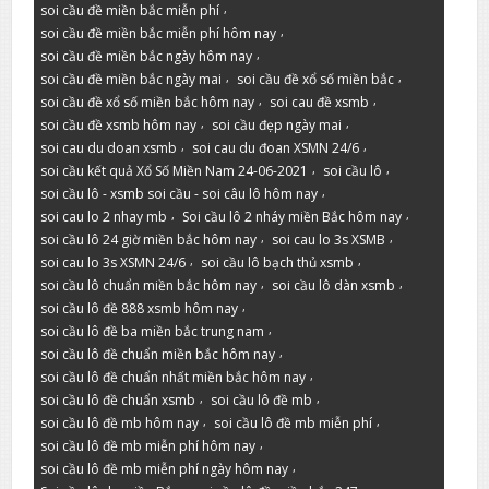
,
soi cầu đề miền bắc miễn phí
,
soi cầu đề miền bắc miễn phí hôm nay
,
soi cầu đề miền bắc ngày hôm nay
,
,
soi cầu đề miền bắc ngày mai
soi cầu đề xổ số miền bắc
,
,
soi cầu đề xổ số miền bắc hôm nay
soi cau đề xsmb
,
,
soi cầu đề xsmb hôm nay
soi cầu đẹp ngày mai
,
,
soi cau du doan xsmb
soi cau du đoan XSMN 24/6
,
,
soi cầu kết quả Xổ Số Miền Nam 24-06-2021
soi cầu lô
,
soi cầu lô - xsmb soi cầu - soi câu lô hôm nay
,
,
soi cau lo 2 nhay mb
Soi cầu lô 2 nháy miền Bắc hôm nay
,
,
soi cầu lô 24 giờ miền bắc hôm nay
soi cau lo 3s XSMB
,
,
soi cau lo 3s XSMN 24/6
soi cầu lô bạch thủ xsmb
,
,
soi cầu lô chuẩn miền bắc hôm nay
soi cầu lô dàn xsmb
,
soi cầu lô đề 888 xsmb hôm nay
,
soi cầu lô đề ba miền bắc trung nam
,
soi cầu lô đề chuẩn miền bắc hôm nay
,
soi cầu lô đề chuẩn nhất miền bắc hôm nay
,
,
soi cầu lô đề chuẩn xsmb
soi cầu lô đề mb
,
,
soi cầu lô đề mb hôm nay
soi cầu lô đề mb miễn phí
,
soi cầu lô đề mb miễn phí hôm nay
,
soi cầu lô đề mb miễn phí ngày hôm nay