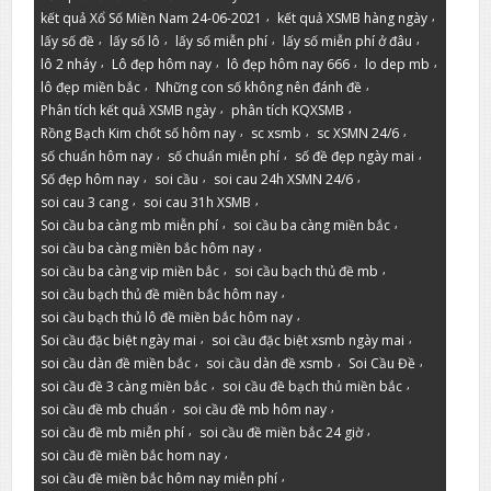
,
,
kết quả Xổ Số Miền Nam 24-06-2021
kết quả XSMB hàng ngày
,
,
,
,
lấy số đề
lấy số lô
lấy số miễn phí
lấy số miễn phí ở đâu
,
,
,
,
lô 2 nháy
Lô đẹp hôm nay
lô đẹp hôm nay 666
lo dep mb
,
,
lô đẹp miền bắc
Những con số không nên đánh đề
,
,
Phân tích kết quả XSMB ngày
phân tích KQXSMB
,
,
,
Rồng Bạch Kim chốt số hôm nay
sc xsmb
sc XSMN 24/6
,
,
,
số chuẩn hôm nay
số chuẩn miễn phí
số đề đẹp ngày mai
,
,
,
Số đẹp hôm nay
soi cầu
soi cau 24h XSMN 24/6
,
,
soi cau 3 cang
soi cau 31h XSMB
,
,
Soi cầu ba càng mb miễn phí
soi cầu ba càng miền bắc
,
soi cầu ba càng miền bắc hôm nay
,
,
soi cầu ba càng vip miền bắc
soi cầu bạch thủ đề mb
,
soi cầu bạch thủ đề miền bắc hôm nay
,
soi cầu bạch thủ lô đề miền bắc hôm nay
,
,
Soi cầu đặc biệt ngày mai
soi cầu đặc biệt xsmb ngày mai
,
,
,
soi cầu dàn đề miền bắc
soi cầu dàn đề xsmb
Soi Cầu Đề
,
,
soi cầu đề 3 càng miền bắc
soi cầu đề bạch thủ miền bắc
,
,
soi cầu đề mb chuẩn
soi cầu đề mb hôm nay
,
,
soi cầu đề mb miễn phí
soi cầu đề miền bắc 24 giờ
,
soi cầu đề miền bắc hom nay
,
soi cầu đề miền bắc hôm nay miễn phí