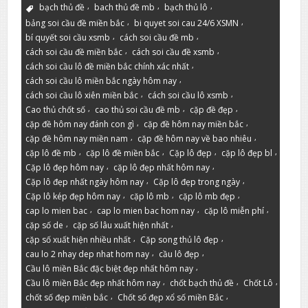
,
,
,
bạch thủ đề
bach thủ đề mb
bạch thủ lô
,
,
bảng soi cầu đề miền bắc
bi quyet soi cau 24/6 XSMN
,
,
bí quyết soi cầu xsmb
cách soi cầu đề mb
,
,
cách soi cầu đề miền bắc
cách soi cầu đề xsmb
,
cách soi cầu lô đề miền bắc chính xác nhất
,
cách soi cầu lô miền bắc ngày hôm nay
,
,
cách soi cầu lô xiên miền bắc
cách soi cầu lô xsmb
,
,
,
Cao thủ chốt số
cao thủ soi cầu đề mb
cặp đề đẹp
,
,
cặp đề hôm nay đánh con gì
cặp đề hôm nay miền bắc
,
,
cặp đề hôm nay miền nam
cặp đề hôm nay về bao nhiêu
,
,
,
,
cặp lô đề mb
cặp lô đề miền bắc
Cặp lô đẹp
cặp lô đẹp bl
,
,
Cặp lô đẹp hôm nay
cặp lô đẹp nhất hôm nay
,
,
Cặp lô đẹp nhất ngày hôm nay
Cặp lô đẹp trong ngày
,
,
,
Cặp lô kép đẹp hôm nay
cặp lô mb
cặp lô mb đẹp
,
,
,
cap lo mien bac
cap lo mien bac hom nay
cặp lô miễn phí
,
,
cặp số de
cặp số lâu xuất hiện nhất
,
,
cặp số xuất hiện nhiều nhất
Cặp song thủ lô đẹp
,
,
cau lo 2 nhay dep nhat hom nay
cầu lô đẹp
,
Cầu lô miền Bắc đặc biệt đẹp nhất hôm nay
,
,
,
Cầu lô miền Bắc đẹp nhất hôm nay
chốt bạch thủ đề
Chốt Lô
,
,
chốt số đẹp miền bắc
Chốt số đẹp xổ số miền Bắc