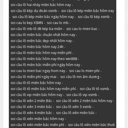
,
soi cầu lô hai nháy miền bắc hôm nay
,
soi cầu lô kép dự đoán xsmb
soi cầu lô kép miền bắc hôm nay
,
,
,
soi cầu lô kép miền bắc ngày hôm nay
soi cầu lô kép xsmb
,
,
soi cau lo kep XSMN
soi cau lo mb
,
,
soi cầu lô mb-lô đề kép ba miền
soi cau lo mien bac
,
soi cầu lô miền bắc chuẩn nhất hôm nay
,
soi cầu lô miền bắc đẹp nhất hôm nay
,
soi cầu lô miền bắc hôm nay 24h
,
soi cầu lô miền bắc hôm nay miễn phí
,
soi cầu lô miền bắc hôm.nay theo win888
,
soi cầu lô miền bắc miễn phí ngày hôm nay
,
,
soi cau lo mien bac ngay hom nay
soi cau lo mien phi
,
,
soi cầu lô miễn phí ngày mai
soi cầu lô mn âm dương
,
soi cầu lô tô miền bắc hôm nay
,
,
soi cầu lô tô miền bắc hôm nay miễn phí
soi cầu lô tô xsmb
,
,
soi cầu lô vip miền bắc hôm nay
soi cầu lô vip xsmb
,
,
Soi cầu lô xiên 2 miền Bắc
soi cầu lô xiên 2 miền bắc hôm nay
,
,
soi cầu lô xiên 3 miền bắc
soi cầu lô xiên 3 xsmb
,
,
soi cầu lô xiên 4 miền bắc
soi cầu lô xiên miền bắc
,
soi cầu lô xiên miền bắc hôm nay
,
soi cầu lô xiên miền bắc miễn phí
soi cầu lô xiên miền bắc thu6