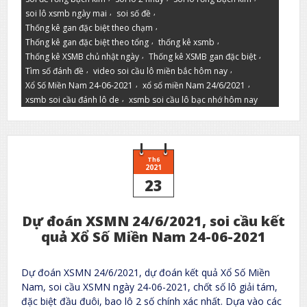
,
,
soi lô xsmb ngày mai
soi số đề
,
Thống kê gan đặc biệt theo chạm
,
,
Thống kê gan đặc biệt theo tổng
thống kê xsmb
,
,
Thống kê XSMB chủ nhật ngày
Thống kê XSMB gan đặc biệt
,
,
Tìm số đánh đề
video soi cầu lô miền bắc hôm nay
,
,
Xổ Số Miền Nam 24-06-2021
xổ số miền Nam 24/6/2021
,
xsmb soi cầu đánh lô de
xsmb soi cầu lô bạc nhớ hôm nay
Th6
2021
23
Dự đoán XSMN 24/6/2021, soi cầu kết
quả Xổ Số Miền Nam 24-06-2021
Dự đoán XSMN 24/6/2021, dự đoán kết quả Xổ Số Miền
Nam, soi cầu XSMN ngày 24-06-2021, chốt số lô giải tám,
đặc biệt đầu đuôi, bao lô 2 số chính xác nhất. Dựa vào các