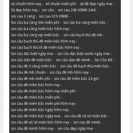
,
,
,
số chuẩn hôm nay
số chuẩn miễn phí
số đề đẹp ngày mai
,
,
,
Số đẹp hôm nay
soi cầu
soi cau 24h XSMN 24/6
,
,
soi cau 3 cang
soi cau 31h XSMB
,
,
Soi cầu ba càng mb miễn phí
soi cầu ba càng miền bắc
,
soi cầu ba càng miền bắc hôm nay
,
,
soi cầu ba càng vip miền bắc
soi cầu bạch thủ đề mb
,
soi cầu bạch thủ đề miền bắc hôm nay
,
soi cầu bạch thủ lô đề miền bắc hôm nay
,
,
Soi cầu đặc biệt ngày mai
soi cầu đặc biệt xsmb ngày mai
,
,
,
soi cầu dàn đề miền bắc
soi cầu dàn đề xsmb
Soi Cầu Đề
,
,
soi cầu đề 3 càng miền bắc
soi cầu đề bạch thủ miền bắc
,
,
soi cầu đề mb chuẩn
soi cầu đề mb hôm nay
,
,
soi cầu đề mb miễn phí
soi cầu đề miền bắc 24 giờ
,
soi cầu đề miền bắc hom nay
,
soi cầu đề miền bắc hôm nay miễn phí
,
soi cầu đề miền bắc miễn phí
,
soi cầu đề miền bắc miễn phí hôm nay
,
soi cầu đề miền bắc ngày hôm nay
,
,
soi cầu đề miền bắc ngày mai
soi cầu đề xổ số miền bắc
,
,
soi cầu đề xổ số miền bắc hôm nay
soi cau đề xsmb
,
,
soi cầu đề xsmb hôm nay
soi cầu đẹp ngày mai