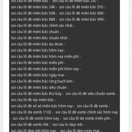
,
,
Soi cầu lô de miền Bắc
soi cầu lô đề miền bắc 247
,
,
soi cầu lô đề miền bắc 24h
soi cầu lô đề miền bắc 555
,
,
soi cầu lô đề miền bắc 568
soi cầu lô đề miền bắc 666
,
,
soi cầu lô đề miền bắc 888
soi cầu lô đề miền bắc 999
,
soi cầu lô đề miền bắc chính xác nhất
,
soi cầu lô đề miền bắc chuẩn
,
Soi cầu lô đề miền Bắc chuẩn nhất
,
soi cầu lô đề miền bắc dự đoán
,
soi cầu lô đề miền bắc hôm nay
,
soi cầu lô đề miền bắc hôm nay miễn phí
,
soi cầu lô đề miền bắc miễn phí
,
soi cầu lô đề miền bắc miễn phí hôm nay
,
soi cầu lô đề miền bắc ngày mai
,
soi cầu lô đề miền bắc rồng bạch kim
,
soi cầu lô đề miền bắc siêu chuẩn
,
,
soi cầu lô đề miền bắc thứ bảy
soi cầu lô đề siêu chuẩn xsmb
,
soi cầu lô đề vip miền bắc
,
,
soi cầu lô đề xổ số miền bắc hôm nay
soi cầu lô đề xsmb
,
soi cầu lô de xsmb 1102
soi cầu lô đề xsmb chính xác hôm nay
,
,
,
soi cầu lô đề xsmb hôm nay
soi cầu lô de xsmb miễn phí
,
,
soi cầu lô đề xsmb rbk
soi cau lo dep mb
,
,
soi cầu lô đẹp mb hôm nay
soi cầu lô đẹp ngày mai