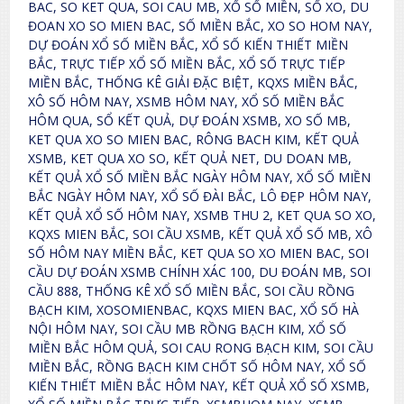
BAC, SO KET QUA, SOI CAU MB, XỔ SỐ MIỀN, SỐ XO, DU
ĐOAN XO SO MIEN BAC, SỐ MIỀN BẮC, XO SO HOM NAY,
DỰ ĐOÁN XỔ SỐ MIỀN BẮC, XỔ SỐ KIẾN THIẾT MIỀN
BẮC, TRỰC TIẾP XỔ SỐ MIỀN BẮC, XỔ SỐ TRỰC TIẾP
MIỀN BẮC, THỐNG KÊ GIẢI ĐẶC BIỆT, KQXS MIỀN BẮC,
XÔ SỐ HÔM NAY, XSMB HÔM NAY, XỔ SỐ MIỀN BẮC
HÔM QUA, SỔ KẾT QUẢ, DỰ ĐOÁN XSMB, XO SỐ MB,
KET QUA XO SO MIEN BAC, RÔNG BACH KIM, KẾT QUẢ
XSMB, KET QUA XO SO, KẾT QUẢ NET, DU DOAN MB,
KẾT QUẢ XỔ SỐ MIỀN BẮC NGÀY HÔM NAY, XỔ SỐ MIỀN
BẮC NGÀY HÔM NAY, XỔ SỐ ĐÀI BẮC, LÔ ĐẸP HÔM NAY,
KẾT QUẢ XỔ SỐ HÔM NAY, XSMB THU 2, KET QUA SO XO,
KQXS MIEN BẮC, SOI CẦU XSMB, KẾT QUẢ XỔ SỐ MB, XÔ
SỐ HÔM NAY MIỀN BẮC, KET QUA SO XO MIEN BAC, SOI
CẦU DỰ ĐOÁN XSMB CHÍNH XÁC 100, DU ĐOÁN MB, SOI
CẦU 888, THỐNG KÊ XỔ SỐ MIỀN BẮC, SOI CẦU RỒNG
BẠCH KIM, XOSOMIENBAC, KQXS MIEN BAC, XỔ SỐ HÀ
NỘI HÔM NAY, SOI CẦU MB RỒNG BẠCH KIM, XỔ SỐ
MIỀN BẮC HÔM QUẢ, SOI CAU RONG BẠCH KIM, SOI CẦU
MIỀN BẮC, RỒNG BẠCH KIM CHỐT SỐ HÔM NAY, XỔ SỐ
KIẾN THIẾT MIỀN BẮC HÔM NAY, KẾT QUẢ XỔ SỐ XSMB,