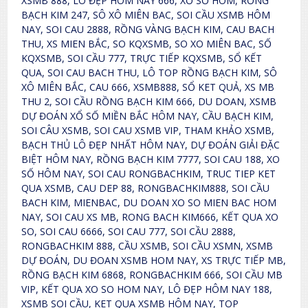
XSMB 888, LÔ ĐẸP HÔM NAY 666, XỔ SỐ HÔM, RỒNG
BẠCH KIM 247, SÔ XÔ MIÊN BAC, SOI CẦU XSMB HÔM
NAY, SOI CAU 2888, RỒNG VÀNG BẠCH KIM, CAU BACH
THU, XS MIEN BẮC, SO KQXSMB, SO XO MIÊN BAC, SỐ
KQXSMB, SOI CẦU 777, TRỰC TIẾP KQXSMB, SỔ KẾT
QUA, SOI CAU BACH THU, LÔ TOP RỒNG BẠCH KIM, SÔ
XÔ MIÊN BẮC, CAU 666, XSMB888, SỔ KET QUẢ, XS MB
THU 2, SOI CẦU RỒNG BẠCH KIM 666, DU DOAN, XSMB
DỰ ĐOÁN XỔ SỐ MIỀN BẮC HÔM NAY, CẦU BẠCH KIM,
SOI CÂU XSMB, SOI CAU XSMB VIP, THAM KHẢO XSMB,
BẠCH THỦ LÔ ĐẸP NHẤT HÔM NAY, DỰ ĐOÁN GIẢI ĐẶC
BIỆT HÔM NAY, RỒNG BẠCH KIM 7777, SOI CAU 188, XO
SỐ HÔM NAY, SOI CAU RONGBACHKIM, TRUC TIEP KET
QUA XSMB, CAU DEP 88, RONGBACHKIM888, SOI CẦU
BACH KIM, MIENBAC, DU DOAN XO SO MIEN BAC HOM
NAY, SOI CAU XS MB, RONG BACH KIM666, KẾT QUA XO
SO, SOI CAU 6666, SOI CAU 777, SOI CẦU 2888,
RONGBACHKIM 888, CẦU XSMB, SOI CẦU XSMN, XSMB
DỰ ĐOÁN, DU ĐOAN XSMB HOM NAY, XS TRỰC TIẾP MB,
RỒNG BẠCH KIM 6868, RONGBACHKIM 666, SOI CẦU MB
VIP, KẾT QUA XO SO HOM NAY, LÔ ĐẸP HÔM NAY 188,
XSMB SOI CẦU, KET QUA XSMB HÔM NAY, TOP