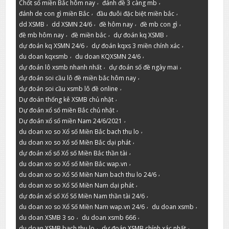
,
,
Chốt số miền Bắc hôm nay
đánh đề 3 càng mb
,
,
đánh de con gì miền Bắc
đầu đuôi đặc biệt miền bắc
,
,
,
,
dd XSMB
dd XSMN 24/6
đề hôm nay
đề mb con gì
,
,
,
đề mb hôm nay
đề miền bắc
dự đoán kq XSMB
,
,
dự đoán kq XSMN 24/6
dự đoán kqxs 3 miền chính xác
,
,
du doan kqxsmb
du doan KQXSMN 24/6
,
,
dự đoán lô xsmb nhanh nhất
dự đoán số đề ngày mai
,
dự đoán soi cầu lô đề miền bắc hôm nay
,
dự đoán soi cầu xsmb lô đề online
,
Dự đoán thống kê XSMB chủ nhật
,
Dự đoán xổ số miền Bắc chủ nhật
,
Dự đoán xổ số miền Nam 24/6/2021
,
du doan xo so Xổ số Miền Bắc bach thu lo
,
du doan xo so Xổ số Miền Bắc dại phát
,
dự đoán xổ số Xổ số Miền Bắc thần tài
,
du doan xo so Xổ số Miền Bắc wap.vn
,
du doan xo so Xổ Số Miền Nam bach thu lo 24/6
,
du doan xo so Xổ Số Miền Nam dại phát
,
dự đoán xổ số Xổ Số Miền Nam thần tài 24/6
,
,
du doan xo so Xổ Số Miền Nam wap.vn 24/6
du doan xsmb
,
,
du doan XSMB 3 so
du doan xsmb 666
,
,
du doan XSMB bach thu lo
dự đoán XSMB chính xác nhất