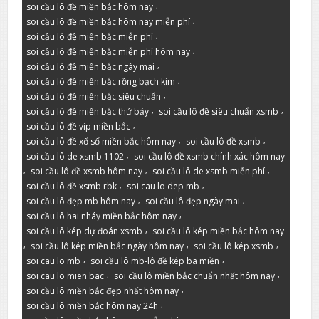
,
soi cầu lô đề miền bắc hôm nay
,
soi cầu lô đề miền bắc hôm nay miễn phí
,
soi cầu lô đề miền bắc miễn phí
,
soi cầu lô đề miền bắc miễn phí hôm nay
,
soi cầu lô đề miền bắc ngày mai
,
soi cầu lô đề miền bắc rồng bạch kim
,
soi cầu lô đề miền bắc siêu chuẩn
,
,
soi cầu lô đề miền bắc thứ bảy
soi cầu lô đề siêu chuẩn xsmb
,
soi cầu lô đề vip miền bắc
,
,
soi cầu lô đề xổ số miền bắc hôm nay
soi cầu lô đề xsmb
,
soi cầu lô de xsmb 1102
soi cầu lô đề xsmb chính xác hôm nay
,
,
,
soi cầu lô đề xsmb hôm nay
soi cầu lô de xsmb miễn phí
,
,
soi cầu lô đề xsmb rbk
soi cau lo dep mb
,
,
soi cầu lô đẹp mb hôm nay
soi cầu lô đẹp ngày mai
,
soi cầu lô hai nháy miền bắc hôm nay
,
soi cầu lô kép dự đoán xsmb
soi cầu lô kép miền bắc hôm nay
,
,
,
soi cầu lô kép miền bắc ngày hôm nay
soi cầu lô kép xsmb
,
,
soi cau lo mb
soi cầu lô mb-lô đề kép ba miền
,
,
soi cau lo mien bac
soi cầu lô miền bắc chuẩn nhất hôm nay
,
soi cầu lô miền bắc đẹp nhất hôm nay
,
soi cầu lô miền bắc hôm nay 24h