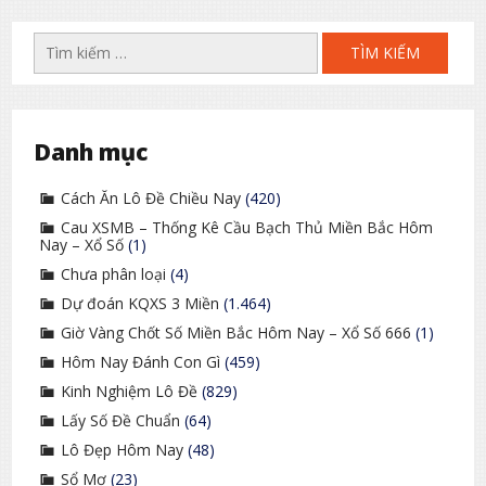
Tìm
kiếm
cho:
Danh mục
Cách Ăn Lô Đề Chiều Nay
(420)
Cau XSMB – Thống Kê Cầu Bạch Thủ Miền Bắc Hôm
Nay – Xổ Số
(1)
Chưa phân loại
(4)
Dự đoán KQXS 3 Miền
(1.464)
Giờ Vàng Chốt Số Miền Bắc Hôm Nay – Xổ Số 666
(1)
Hôm Nay Đánh Con Gì
(459)
Kinh Nghiệm Lô Đề
(829)
Lấy Số Đề Chuẩn
(64)
Lô Đẹp Hôm Nay
(48)
Sổ Mơ
(23)