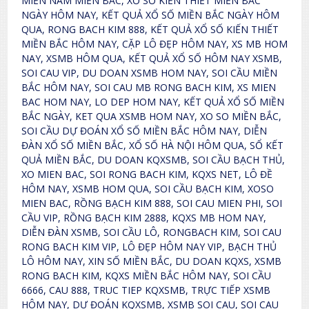
MIỀN NAM MIỀN BẮC, XỔ SỐ KIẾN THIẾT MIỀN BẮC
NGÀY HÔM NAY, KẾT QUẢ XỔ SỐ MIỀN BẮC NGÀY HÔM
QUA, RONG BACH KIM 888, KẾT QUẢ XỔ SỐ KIẾN THIẾT
MIỀN BẮC HÔM NAY, CẶP LÔ ĐẸP HÔM NAY, XS MB HOM
NAY, XSMB HÔM QUA, KẾT QUẢ XỔ SỐ HÔM NAY XSMB,
SOI CAU VIP, DU DOAN XSMB HOM NAY, SOI CẦU MIỀN
BẮC HÔM NAY, SOI CAU MB RONG BACH KIM, XS MIEN
BAC HOM NAY, LO DEP HOM NAY, KẾT QUẢ XỔ SỐ MIỀN
BẮC NGÀY, KET QUA XSMB HOM NAY, XO SO MIỀN BẮC,
SOI CẦU DỰ ĐOÁN XỔ SỐ MIỀN BẮC HÔM NAY, DIỄN
ĐÀN XỔ SỐ MIỀN BẮC, XỔ SỐ HÀ NỘI HÔM QUA, SỔ KẾT
QUẢ MIỀN BẮC, DU DOAN KQXSMB, SOI CẦU BẠCH THỦ,
XO MIEN BAC, SOI RONG BACH KIM, KQXS NET, LÔ ĐỀ
HÔM NAY, XSMB HOM QUA, SOI CẦU BẠCH KIM, XOSO
MIEN BAC, RỒNG BẠCH KIM 888, SOI CAU MIEN PHI, SOI
CẦU VIP, RỒNG BẠCH KIM 2888, KQXS MB HOM NAY,
DIỄN ĐÀN XSMB, SOI CẦU LÔ, RONGBACH KIM, SOI CAU
RONG BACH KIM VIP, LÔ ĐẸP HÔM NAY VIP, BẠCH THỦ
LÔ HÔM NAY, XIN SỐ MIỀN BẮC, DU DOAN KQXS, XSMB
RONG BACH KIM, KQXS MIỀN BẮC HÔM NAY, SOI CẦU
6666, CAU 888, TRUC TIEP KQXSMB, TRỰC TIẾP XSMB
HÔM NAY, DỰ ĐOÁN KQXSMB, XSMB SOI CAU, SOI CAU