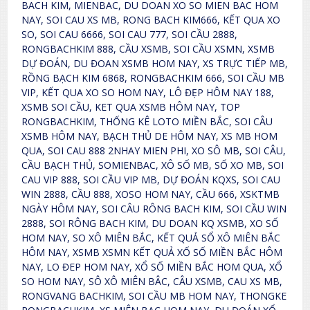
BACH KIM, MIENBAC, DU DOAN XO SO MIEN BAC HOM
NAY, SOI CAU XS MB, RONG BACH KIM666, KẾT QUA XO
SO, SOI CAU 6666, SOI CAU 777, SOI CẦU 2888,
RONGBACHKIM 888, CẦU XSMB, SOI CẦU XSMN, XSMB
DỰ ĐOÁN, DU ĐOAN XSMB HOM NAY, XS TRỰC TIẾP MB,
RỒNG BẠCH KIM 6868, RONGBACHKIM 666, SOI CẦU MB
VIP, KẾT QUA XO SO HOM NAY, LÔ ĐẸP HÔM NAY 188,
XSMB SOI CẦU, KET QUA XSMB HÔM NAY, TOP
RONGBACHKIM, THỐNG KÊ LOTO MIỀN BẮC, SOI CÂU
XSMB HÔM NAY, BẠCH THỦ DE HÔM NAY, XS MB HOM
QUA, SOI CAU 888 2NHAY MIEN PHI, XO SÔ MB, SOI CÂU,
CẦU BẠCH THỦ, SOMIENBAC, XÔ SỐ MB, SỐ XO MB, SOI
CAU VIP 888, SOI CẦU VIP MB, DỰ ĐOÁN KQXS, SOI CAU
WIN 2888, CẦU 888, XOSO HOM NAY, CẦU 666, XSKTMB
NGÀY HÔM NAY, SOI CÂU RÔNG BACH KIM, SOI CẦU WIN
2888, SOI RÔNG BACH KIM, DU DOAN KQ XSMB, XO SỐ
HOM NAY, SO XÔ MIÊN BẮC, KẾT QUẢ SỔ XÔ MIÊN BẮC
HÔM NAY, XSMB XSMN KẾT QUẢ XỐ SỐ MIỀN BẮC HÔM
NAY, LO ĐEP HOM NAY, XỔ SỐ MIỀN BẮC HOM QUA, XỔ
SO HOM NAY, SÔ XÔ MIÊN BÂC, CÂU XSMB, CAU XS MB,
RONGVANG BACHKIM, SOI CẦU MB HOM NAY, THONGKE