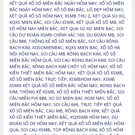
KẾT QUẢ XỔ SỐ MIỀN BẮC NGÀY HÔM NAY, XỔ SỐ MIỀN
BẮC NGÀY HÔM NAY, XỔ SỐ ĐÀI BẮC, LÔ ĐẸP HÔM NAY,
KẾT QUẢ XỔ SỐ HÔM NAY, XSMB THU 2, KET QUA SO XO,
KQXS MIEN BẮC, SOI CẦU XSMB, KẾT QUẢ XỔ SỐ MB, XÔ
SỐ HÔM NAY MIỀN BẮC, KET QUA SO XO MIEN BAC, SOI
CẦU DỰ ĐOÁN XSMB CHÍNH XÁC 100, DU ĐOÁN MB, SOI
CẦU 888, THỐNG KÊ XỔ SỐ MIỀN BẮC, SOI CẦU RỒNG
BẠCH KIM, XOSOMIENBAC, KQXS MIEN BAC, XỔ SỐ HÀ
NỘI HÔM NAY, SOI CẦU MB RỒNG BẠCH KIM, XỔ SỐ
MIỀN BẮC HÔM QUẢ, SOI CAU RONG BẠCH KIM, SOI CẦU
MIỀN BẮC, RỒNG BẠCH KIM CHỐT SỐ HÔM NAY, XỔ SỐ
KIẾN THIẾT MIỀN BẮC HÔM NAY, KẾT QUẢ XỔ SỐ XSMB,
XỔ SỐ MIỀN BẮC TRỰC TIẾP, XSMBHOM NAY, XSMB
XSMN KẾT QUẢ XỔ SỐ MIỀN BẮC HÔM NAY, RONG BẠCH
KIM, THỐNG KÊ XSMB, XỔ SỐ KIẾN THIẾT MIÊN BẮC, SOI
CẦU MIỄN PHÍ 888, XO SO MIEN BAC HOM NAY, SỔ XÔ
MIÊN BẮC HÔM NAY, SOI CẦU 666, TRỰC TIẾP KẾT QUẢ
XỔ SỐ MIỀN BẮC, CAU MB, RÔNG BẠCH KIM, KẾT QUẢ
XỔ SỐ KIẾN THIẾT MIỀN BẮC, KQXSMB HÔM NAY, DỰ
ĐOÁN SỐ DE HÔM NAY, KẾT QUẢ XỔ SỐ MIỀN BẮC HÔM
QUA, SOI CAU XSMB, TOP RỒNG BẠCH KIM, XỔ SỐ HÔM