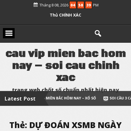
Miễn Phí Hôm Nay 100%
Skip
Tháng 8 08, 2026
04
58
40
PM
to
Soi Cầu 24h – Soi Cầu 247 – Soi Cầu Bạch
content
Thủ CHÍNH XÁC
Soi Cau Mb Rong Bach Kim
Giờ Vàng Chốt Số Miền Bắc Hôm Nay –
Xổ Số 666
c
a
u
v
i
p
m
i
e
n
b
a
c
h
o
m
n
a
y
–
s
o
i
c
a
u
c
h
i
n
h
x
a
c
t
r
a
n
g
w
e
b
c
h
ố
t
s
ố
c
h
u
ẩ
n
n
h
ấ
t
h
i
ệ
n
n
a
y
Latest Post
U BẠCH THỦ MIỀN BẮC HÔM NAY – XỔ SỐ
SOI CẦU 3 CÀNG 3 MIỀN 
Thẻ:
DỰ ĐOÁN XSMB NGÀY