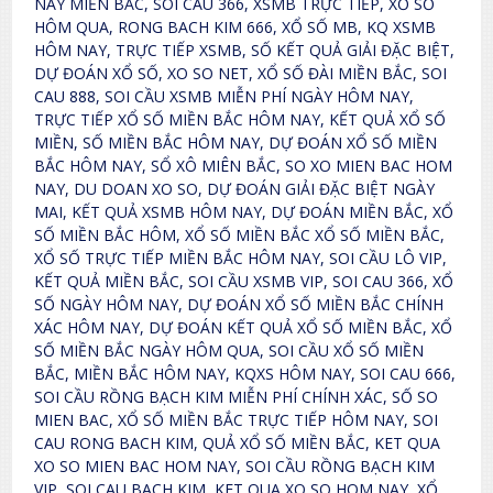
NAY MIỀN BẮC, SOI CÂU 366, XSMB TRỰC TIẾP, XỔ SỐ
HÔM QUA, RONG BACH KIM 666, XỔ SỐ MB, KQ XSMB
HÔM NAY, TRỰC TIẾP XSMB, SỐ KẾT QUẢ GIẢI ĐẶC BIỆT,
DỰ ĐOÁN XỔ SỐ, XO SO NET, XỔ SỐ ĐÀI MIỀN BẮC, SOI
CAU 888, SOI CẦU XSMB MIỄN PHÍ NGÀY HÔM NAY,
TRỰC TIẾP XỔ SỐ MIỀN BẮC HÔM NAY, KẾT QUẢ XỔ SỐ
MIỀN, SỐ MIỀN BẮC HÔM NAY, DỰ ĐOÁN XỔ SỐ MIỀN
BẮC HÔM NAY, SỔ XÔ MIÊN BẮC, SO XO MIEN BAC HOM
NAY, DU DOAN XO SO, DỰ ĐOÁN GIẢI ĐẶC BIỆT NGÀY
MAI, KẾT QUẢ XSMB HÔM NAY, DỰ ĐOÁN MIỀN BẮC, XỔ
SỐ MIỀN BẮC HÔM, XỔ SỐ MIỀN BẮC XỔ SỐ MIỀN BẮC,
XỔ SỐ TRỰC TIẾP MIỀN BẮC HÔM NAY, SOI CẦU LÔ VIP,
KẾT QUẢ MIỀN BẮC, SOI CẦU XSMB VIP, SOI CAU 366, XỔ
SỐ NGÀY HÔM NAY, DỰ ĐOÁN XỔ SỐ MIỀN BẮC CHÍNH
XÁC HÔM NAY, DỰ ĐOÁN KẾT QUẢ XỔ SỐ MIỀN BẮC, XỔ
SỐ MIỀN BẮC NGÀY HÔM QUA, SOI CẦU XỔ SỐ MIỀN
BẮC, MIỀN BẮC HÔM NAY, KQXS HÔM NAY, SOI CAU 666,
SOI CẦU RỒNG BẠCH KIM MIỄN PHÍ CHÍNH XÁC, SỐ SO
MIEN BAC, XỔ SỐ MIỀN BẮC TRỰC TIẾP HÔM NAY, SOI
CAU RONG BACH KIM, QUẢ XỔ SỐ MIỀN BẮC, KET QUA
XO SO MIEN BAC HOM NAY, SOI CẦU RỒNG BẠCH KIM
VIP, SOI CAU BACH KIM, KET QUA XO SO HOM NAY, XỔ