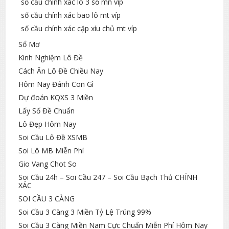
số cầu chính xác lô 3 số mn víp
số cầu chính xác bao lô mt víp
số cầu chính xác cặp xíu chủ mt víp
Sổ Mơ
Kinh Nghiệm Lô Đề
Cách Ăn Lô Đề Chiều Nay
Hôm Nay Đánh Con Gì
Dự đoán KQXS 3 Miền
Lấy Số Đề Chuẩn
Lô Đẹp Hôm Nay
Soi Cầu Lô Đề XSMB
Soi Lô MB Miễn Phí
Gio Vang Chot So
Soi Cầu 24h – Soi Cầu 247 – Soi Cầu Bạch Thủ CHÍNH
XÁC
SOI CẦU 3 CÀNG
Soi Cầu 3 Càng 3 Miền Tỷ Lệ Trúng 99%
Soi Cầu 3 Càng Miền Nam Cực Chuẩn Miễn Phí Hôm Nay