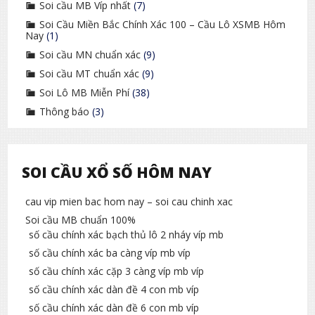
Soi cầu MB Víp nhất
(7)
Soi Cầu Miền Bắc Chính Xác 100 – Cầu Lô XSMB Hôm
Nay
(1)
Soi cầu MN chuẩn xác
(9)
Soi cầu MT chuẩn xác
(9)
Soi Lô MB Miễn Phí
(38)
Thông báo
(3)
SOI CẦU XỔ SỐ HÔM NAY
cau vip mien bac hom nay – soi cau chinh xac
Soi cầu MB chuẩn 100%
số cầu chính xác bạch thủ lô 2 nháy víp mb
số cầu chính xác ba càng víp mb víp
số cầu chính xác cặp 3 càng víp mb víp
số cầu chính xác dàn đề 4 con mb víp
số cầu chính xác dàn đề 6 con mb víp