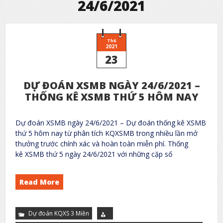
24/6/2021
Th6
2021
23
DỰ ĐOÁN XSMB NGÀY 24/6/2021 –
THỐNG KÊ XSMB THỨ 5 HÔM NAY
Dự đoán XSMB ngày 24/6/2021 – Dự đoán thống kê XSMB
thứ 5 hôm nay từ phân tích KQXSMB trong nhiều lần mở
thưởng trước chính xác và hoàn toàn miễn phí. Thống
kê XSMB thứ 5 ngày 24/6/2021 với những cặp số
Read More
Dự đoán KQXS 3 Miền