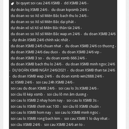
,
,
bi quyet soi cau 24/6 XSMB
dd XSMB 24/6
,
,
dự đoán kq XSMB 24/6
du doan kqxsmb 24/6
,
du doan xo so Xổ số Miền Bắc bach thu lo 24/6
,
du doan xo so Xổ số Miền Bắc dại phát
,
dự đoán xổ số Xổ số Miền Bắc thần tài 24/6
,
du doan xo so Xổ số Miền Bắc wap.vn 24/6
du doan XSMB 24/6
,
,
dự đoán XSMB 24/6 chính xác nhất
,
,
du doan XSMB 24/6 chuan nhat
du doan XSMB 24/6 co thuong
,
,
du doan XSMB 24/6 dau duoi
du doan XSMB 24/6 vip
,
,
du doan XSMB 3 so
du doan xsmb 666 24/6
,
du doan XSMB bach thu lo 24/6
du doan XSMB minh ngoc 24/6
,
,
DỰ ĐOÁN XSMB NGÀY 24/6/2021
du doan XSMB than tai 24/6
,
,
,
du doan XSMB wap 24/6
du doan xsmb win2888 24/6
,
,
sc XSMB 24/6
soi cau 24h XSMB 24/6
,
,
soi cau du đoan XSMB 24/6
soi cau lo 3s XSMB 24/6
,
,
soi cầu lô kép xsmb
soi cầu lô mn âm dương
,
,
soi cau lo XSMB 2 nhay hom nay
soi cau lo XSMB 3s
,
,
soi cau lo XSMB chinh xac 100
soi cầu lô XSMB chuẩn
,
,
soi cau lo XSMB hom nay
soi cau lo XSMB minh ngoc
,
,
soi cau lo XSMB rong bach kim
soi cau XSMB 1 lo duy nhat
,
,
soi cầu XSMB 24/6
soi cau XSMB 24/6 an to