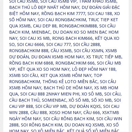
SOI CÂU XSMB, SOI CAU XSMB VIP, THAM KHẢO XSMB,
BẠCH THỦ LÔ ĐẸP NHẤT HÔM NAY, DỰ ĐOÁN GIẢI ĐẶC
BIỆT HÔM NAY, RỒNG BẠCH KIM 7777, SOI CAU 188, XO
SỐ HÔM NAY, SOI CAU RONGBACHKIM, TRUC TIEP KET
QUA XSMB, CAU DEP 88, RONGBACHKIM888, SOI CẦU
BACH KIM, MIENBAC, DU DOAN XO SO MIEN BAC HOM
NAY, SOI CAU XS MB, RONG BACH KIM666, KẾT QUA XO
SO, SOI CAU 6666, SOI CAU 777, SOI CẦU 2888,
RONGBACHKIM 888, CẦU XSMB, SOI CẦU XSMN, XSMB
DỰ ĐOÁN, DU ĐOAN XSMB HOM NAY, XS TRỰC TIẾP MB,
RỒNG BẠCH KIM 6868, RONGBACHKIM 666, SOI CẦU MB
VIP, KẾT QUA XO SO HOM NAY, LÔ ĐẸP HÔM NAY 188,
XSMB SOI CẦU, KET QUA XSMB HÔM NAY, TOP
RONGBACHKIM, THỐNG KÊ LOTO MIỀN BẮC, SOI CÂU
XSMB HÔM NAY, BẠCH THỦ DE HÔM NAY, XS MB HOM
QUA, SOI CAU 888 2NHAY MIEN PHI, XO SÔ MB, SOI CÂU,
CẦU BẠCH THỦ, SOMIENBAC, XÔ SỐ MB, SỐ XO MB, SOI
CAU VIP 888, SOI CẦU VIP MB, DỰ ĐOÁN KQXS, SOI CAU
WIN 2888, CẦU 888, XOSO HOM NAY, CẦU 666, XSKTMB
NGÀY HÔM NAY, SOI CÂU RÔNG BACH KIM, SOI CẦU WIN
2888, SOI RÔNG BACH KIM, DU DOAN KQ XSMB, XO SỐ
HOM NAY, SO XÔ MIÊN BẮC, KẾT QUẢ SỔ XÔ MIÊN BẮC