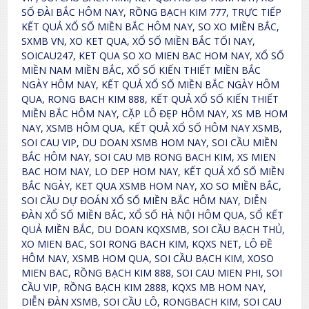
SỐ ĐÀI BẮC HÔM NAY, RỒNG BẠCH KIM 777, TRỰC TIẾP
KẾT QUẢ XỔ SỐ MIỀN BẮC HÔM NAY, SO XO MIỀN BẮC,
SXMB VN, XO KET QUA, XỔ SỐ MIỀN BẮC TỐI NAY,
SOICAU247, KET QUA SO XO MIEN BAC HOM NAY, XỔ SỐ
MIỀN NAM MIỀN BẮC, XỔ SỐ KIẾN THIẾT MIỀN BẮC
NGÀY HÔM NAY, KẾT QUẢ XỔ SỐ MIỀN BẮC NGÀY HÔM
QUA, RONG BACH KIM 888, KẾT QUẢ XỔ SỐ KIẾN THIẾT
MIỀN BẮC HÔM NAY, CẶP LÔ ĐẸP HÔM NAY, XS MB HOM
NAY, XSMB HÔM QUA, KẾT QUẢ XỔ SỐ HÔM NAY XSMB,
SOI CAU VIP, DU DOAN XSMB HOM NAY, SOI CẦU MIỀN
BẮC HÔM NAY, SOI CAU MB RONG BACH KIM, XS MIEN
BAC HOM NAY, LO DEP HOM NAY, KẾT QUẢ XỔ SỐ MIỀN
BẮC NGÀY, KET QUA XSMB HOM NAY, XO SO MIỀN BẮC,
SOI CẦU DỰ ĐOÁN XỔ SỐ MIỀN BẮC HÔM NAY, DIỄN
ĐÀN XỔ SỐ MIỀN BẮC, XỔ SỐ HÀ NỘI HÔM QUA, SỔ KẾT
QUẢ MIỀN BẮC, DU DOAN KQXSMB, SOI CẦU BẠCH THỦ,
XO MIEN BAC, SOI RONG BACH KIM, KQXS NET, LÔ ĐỀ
HÔM NAY, XSMB HOM QUA, SOI CẦU BẠCH KIM, XOSO
MIEN BAC, RỒNG BẠCH KIM 888, SOI CAU MIEN PHI, SOI
CẦU VIP, RỒNG BẠCH KIM 2888, KQXS MB HOM NAY,
DIỄN ĐÀN XSMB, SOI CẦU LÔ, RONGBACH KIM, SOI CAU