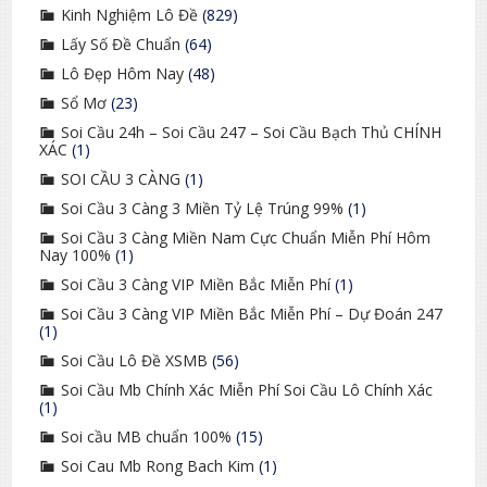
Kinh Nghiệm Lô Đề
(829)
Lấy Số Đề Chuẩn
(64)
Lô Đẹp Hôm Nay
(48)
Sổ Mơ
(23)
Soi Cầu 24h – Soi Cầu 247 – Soi Cầu Bạch Thủ CHÍNH
XÁC
(1)
SOI CẦU 3 CÀNG
(1)
Soi Cầu 3 Càng 3 Miền Tỷ Lệ Trúng 99%
(1)
Soi Cầu 3 Càng Miền Nam Cực Chuẩn Miễn Phí Hôm
Nay 100%
(1)
Soi Cầu 3 Càng VIP Miền Bắc Miễn Phí
(1)
Soi Cầu 3 Càng VIP Miền Bắc Miễn Phí – Dự Đoán 247
(1)
Soi Cầu Lô Đề XSMB
(56)
Soi Cầu Mb Chính Xác Miễn Phí Soi Cầu Lô Chính Xác
(1)
Soi cầu MB chuẩn 100%
(15)
Soi Cau Mb Rong Bach Kim
(1)