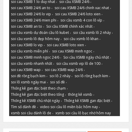
,
,
soi cau XSMB 1 lo duy nhat
soi cầu XSMB 24/6
,
,
soi cau XSMB 24/6 an to
soi cau XSMB 24/6 chinh xac nhat
,
,
soi cau XSMB 24/6 lo vip
soi cau XSMB 24/6 loto xien
,
,
soi cau XSMB 24/6 mien phi
soi cầu xsmb 4 con lô víp
,
,
soi cau XSMB an to
Soi cầu XSMB chính xác nhất
,
,
soi cầu xsmb dự đoán cầu lô kubet
soi cầu xsmb lô 2 nháy
,
,
soi cầu xsmb lô đẹp hôm nay
soi cầu xsmb lô khan
,
,
soi cau XSMB lo vip
soi cau XSMB loto xien
,
,
soi cầu xsmb miễn phí
soi cau XSMB minh ngoc
,
,
soi cau XSMB minh ngoc 24/6
Soi cầu XSMB ngày chủ nhật
,
,
soi cầu xsmb nhanh nhất
soi cầu xsmb vip lô de 100
,
,
soi cau XSMB wap
soi cau XSMB wap 24/6
,
,
,
soi đề rồng bạch kim
soi lô 2 nháy
soi lô rồng bạch kim
,
,
soi lô xsmb ngày mai
soi số đề
,
Thống kê gan đặc biệt theo chạm
,
,
Thống kê gan đặc biệt theo tổng
thống kê xsmb
,
,
Thống kê XSMB chủ nhật ngày
Thống kê XSMB gan đặc biệt
,
,
Tìm số đánh đề
video soi cầu lô miền bắc hôm nay
,
xsmb soi cầu đánh lô de
xsmb soi cầu lô bạc nhớ hôm nay