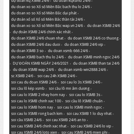
dự đoán kq XSMB 24/6
du doan kqxsmb 24/6
,
du doan xo so Xổ số Miền Bắc bach thu lo 24/6
,
du doan xo so Xổ số Miền Bắc dại phát
,
dự đoán xổ số Xổ số Miền Bắc thần tài 24/6
,
du doan xo so Xổ số Miền Bắc wap.vn 24/6
du doan XSMB 24/6
,
,
dự đoán XSMB 24/6 chính xác nhất
,
,
du doan XSMB 24/6 chuan nhat
du doan XSMB 24/6 co thuong
,
,
du doan XSMB 24/6 dau duoi
du doan XSMB 24/6 vip
,
,
du doan XSMB 3 so
du doan xsmb 666 24/6
,
du doan XSMB bach thu lo 24/6
du doan XSMB minh ngoc 24/6
,
,
DỰ ĐOÁN XSMB NGÀY 24/6/2021
du doan XSMB than tai 24/6
,
,
,
du doan XSMB wap 24/6
du doan xsmb win2888 24/6
,
,
sc XSMB 24/6
soi cau 24h XSMB 24/6
,
,
soi cau du đoan XSMB 24/6
soi cau lo 3s XSMB 24/6
,
,
soi cầu lô kép xsmb
soi cầu lô mn âm dương
,
,
soi cau lo XSMB 2 nhay hom nay
soi cau lo XSMB 3s
,
,
soi cau lo XSMB chinh xac 100
soi cầu lô XSMB chuẩn
,
,
soi cau lo XSMB hom nay
soi cau lo XSMB minh ngoc
,
,
soi cau lo XSMB rong bach kim
soi cau XSMB 1 lo duy nhat
,
,
soi cầu XSMB 24/6
soi cau XSMB 24/6 an to
,
,
soi cau XSMB 24/6 chinh xac nhat
soi cau XSMB 24/6 lo vip
,
,
soi cau XSMB 24/6 loto xien
soi cau XSMB 24/6 mien phi