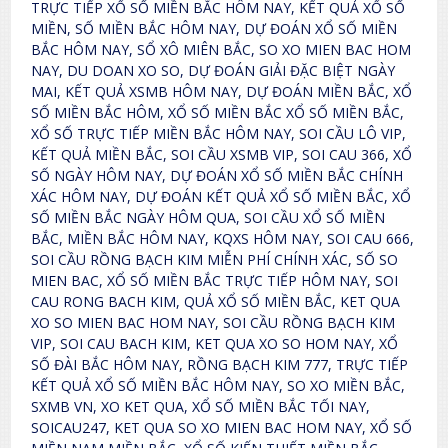
TRỰC TIẾP XỔ SỐ MIỀN BẮC HÔM NAY, KẾT QUẢ XỔ SỐ
MIỀN, SỐ MIỀN BẮC HÔM NAY, DỰ ĐOÁN XỔ SỐ MIỀN
BẮC HÔM NAY, SỔ XÔ MIÊN BẮC, SO XO MIEN BAC HOM
NAY, DU DOAN XO SO, DỰ ĐOÁN GIẢI ĐẶC BIỆT NGÀY
MAI, KẾT QUẢ XSMB HÔM NAY, DỰ ĐOÁN MIỀN BẮC, XỔ
SỐ MIỀN BẮC HÔM, XỔ SỐ MIỀN BẮC XỔ SỐ MIỀN BẮC,
XỔ SỐ TRỰC TIẾP MIỀN BẮC HÔM NAY, SOI CẦU LÔ VIP,
KẾT QUẢ MIỀN BẮC, SOI CẦU XSMB VIP, SOI CAU 366, XỔ
SỐ NGÀY HÔM NAY, DỰ ĐOÁN XỔ SỐ MIỀN BẮC CHÍNH
XÁC HÔM NAY, DỰ ĐOÁN KẾT QUẢ XỔ SỐ MIỀN BẮC, XỔ
SỐ MIỀN BẮC NGÀY HÔM QUA, SOI CẦU XỔ SỐ MIỀN
BẮC, MIỀN BẮC HÔM NAY, KQXS HÔM NAY, SOI CAU 666,
SOI CẦU RỒNG BẠCH KIM MIỄN PHÍ CHÍNH XÁC, SỐ SO
MIEN BAC, XỔ SỐ MIỀN BẮC TRỰC TIẾP HÔM NAY, SOI
CAU RONG BACH KIM, QUẢ XỔ SỐ MIỀN BẮC, KET QUA
XO SO MIEN BAC HOM NAY, SOI CẦU RỒNG BẠCH KIM
VIP, SOI CAU BACH KIM, KET QUA XO SO HOM NAY, XỔ
SỐ ĐÀI BẮC HÔM NAY, RỒNG BẠCH KIM 777, TRỰC TIẾP
KẾT QUẢ XỔ SỐ MIỀN BẮC HÔM NAY, SO XO MIỀN BẮC,
SXMB VN, XO KET QUA, XỔ SỐ MIỀN BẮC TỐI NAY,
SOICAU247, KET QUA SO XO MIEN BAC HOM NAY, XỔ SỐ