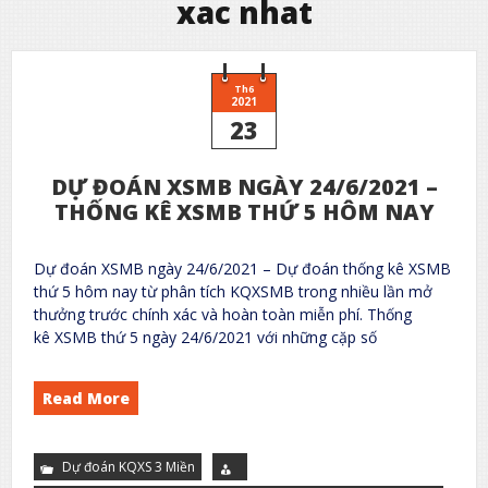
xac nhat
Th6
2021
23
DỰ ĐOÁN XSMB NGÀY 24/6/2021 –
THỐNG KÊ XSMB THỨ 5 HÔM NAY
Dự đoán XSMB ngày 24/6/2021 – Dự đoán thống kê XSMB
thứ 5 hôm nay từ phân tích KQXSMB trong nhiều lần mở
thưởng trước chính xác và hoàn toàn miễn phí. Thống
kê XSMB thứ 5 ngày 24/6/2021 với những cặp số
Read More
Dự đoán KQXS 3 Miền