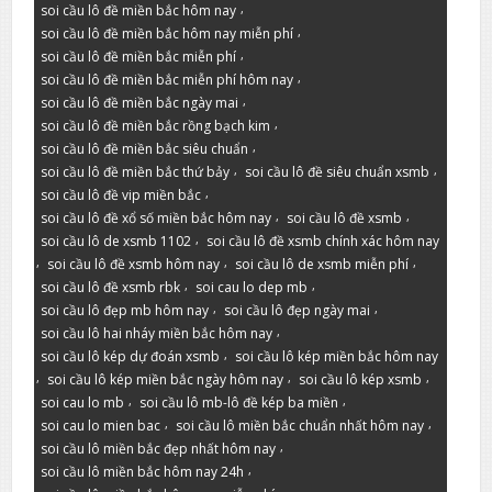
,
soi cầu lô đề miền bắc hôm nay
,
soi cầu lô đề miền bắc hôm nay miễn phí
,
soi cầu lô đề miền bắc miễn phí
,
soi cầu lô đề miền bắc miễn phí hôm nay
,
soi cầu lô đề miền bắc ngày mai
,
soi cầu lô đề miền bắc rồng bạch kim
,
soi cầu lô đề miền bắc siêu chuẩn
,
,
soi cầu lô đề miền bắc thứ bảy
soi cầu lô đề siêu chuẩn xsmb
,
soi cầu lô đề vip miền bắc
,
,
soi cầu lô đề xổ số miền bắc hôm nay
soi cầu lô đề xsmb
,
soi cầu lô de xsmb 1102
soi cầu lô đề xsmb chính xác hôm nay
,
,
,
soi cầu lô đề xsmb hôm nay
soi cầu lô de xsmb miễn phí
,
,
soi cầu lô đề xsmb rbk
soi cau lo dep mb
,
,
soi cầu lô đẹp mb hôm nay
soi cầu lô đẹp ngày mai
,
soi cầu lô hai nháy miền bắc hôm nay
,
soi cầu lô kép dự đoán xsmb
soi cầu lô kép miền bắc hôm nay
,
,
,
soi cầu lô kép miền bắc ngày hôm nay
soi cầu lô kép xsmb
,
,
soi cau lo mb
soi cầu lô mb-lô đề kép ba miền
,
,
soi cau lo mien bac
soi cầu lô miền bắc chuẩn nhất hôm nay
,
soi cầu lô miền bắc đẹp nhất hôm nay
,
soi cầu lô miền bắc hôm nay 24h