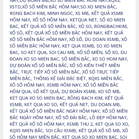
NAY,DỰ ĐOÁN MB,XỔ SỐ MIỀN BẮC HÔM NAY,KQXS,
XSTD,XÔ SỐ MIỀN BẮC HÔM NAY,SO XO MIEN BẮC,
RONG BACH KIM, MINH NGOC, XS MB, KÊT QUẢ XSMB
HÔM NAY, XỔ SỐ HÔM NAY, KETQUA NET, SỐ XO MIEN
BAC, KẾT QUẢ XỔ SỐ MIÊN BẮC, XÔ SO, RONGBACHKIM,
XỔ SÔ, KẾT QUẢ XỔ SỐ MIỀN BẮC HÔM NAY, KẾT QUẢ
XỔ SỐ MIÊN BẮC HÔM NAY, XỔ SỐ, DU DOAN XSMB, XÔ
SÔ MIÊN BĂC HÔM NAY, KET QUA XSMB, SO XO MIEN
BAC, SO KET QUA, SOI CAU MB, XỔ SỐ MIỀN, SỐ XO, DU
ĐOAN XO SO MIEN BAC, SỐ MIỀN BẮC, XO SO HOM NAY,
DỰ ĐOÁN XỔ SỐ MIỀN BẮC, XỔ SỐ KIẾN THIẾT MIỀN
BẮC, TRỰC TIẾP XỔ SỐ MIỀN BẮC, XỔ SỐ TRỰC TIẾP
MIỀN BẮC, THỐNG KÊ GIẢI ĐẶC BIỆT, KQXS MIỀN BẮC,
XÔ SỐ HÔM NAY, XSMB HÔM NAY, XỔ SỐ MIỀN BẮC
HÔM QUA, SỔ KẾT QUẢ, DỰ ĐOÁN XSMB, XO SỐ MB,
KET QUA XO SO MIEN BAC, RÔNG BACH KIM, KẾT QUẢ
XSMB, KET QUA XO SO, KẾT QUẢ NET, DU DOAN MB,
KẾT QUẢ XỔ SỐ MIỀN BẮC NGÀY HÔM NAY, XỔ SỐ MIỀN
BẮC NGÀY HÔM NAY, XỔ SỐ ĐÀI BẮC, LÔ ĐẸP HÔM NAY,
KẾT QUẢ XỔ SỐ HÔM NAY, XSMB THU 2, KET QUA SO XO,
KQXS MIEN BẮC, SOI CẦU XSMB, KẾT QUẢ XỔ SỐ MB, XÔ
SỐ HÔM NAY MIỀN BẮC, KET QUA SO XO MIEN BAC, SOI