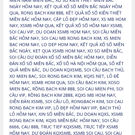
MIỀN NAM MIỀN BẮC, XỔ SỐ KIẾN THIẾT MIỀN BẮC
NGÀY HÔM NAY, KẾT QUẢ XỔ SỐ MIỀN BẮC NGÀY HÔM
QUA, RONG BACH KIM 888, KẾT QUẢ XỔ SỐ KIẾN THIẾT
MIỀN BẮC HÔM NAY, CẶP LÔ ĐẸP HÔM NAY, XS MB HOM
NAY, XSMB HÔM QUA, KẾT QUẢ XỔ SỐ HÔM NAY XSMB,
SOI CAU VIP, DU DOAN XSMB HOM NAY, SOI CẦU MIỀN
BẮC HÔM NAY, SOI CAU MB RONG BACH KIM, XS MIEN
BAC HOM NAY, LO DEP HOM NAY, KẾT QUẢ XỔ SỐ MIỀN
BẮC NGÀY, KET QUA XSMB HOM NAY, XO SO MIỀN BẮC,
SOI CẦU DỰ ĐOÁN XỔ SỐ MIỀN BẮC HÔM NAY, DIỄN
ĐÀN XỔ SỐ MIỀN BẮC, XỔ SỐ HÀ NỘI HÔM QUA, SỔ KẾT
QUẢ MIỀN BẮC, DU DOAN KQXSMB, SOI CẦU BẠCH THỦ,
XO MIEN BAC, SOI RONG BACH KIM, KQXS NET, LÔ ĐỀ
HÔM NAY, XSMB HOM QUA, SOI CẦU BẠCH KIM, XOSO
MIEN BAC, RỒNG BẠCH KIM 888, SOI CAU MIEN PHI, SOI
CẦU VIP, RỒNG BẠCH KIM 2888, KQXS MB HOM NAY,
DIỄN ĐÀN XSMB, SOI CẦU LÔ, RONGBACH KIM, SOI CAU
RONG BACH KIM VIP, LÔ ĐẸP HÔM NAY VIP, BẠCH THỦ
LÔ HÔM NAY, XIN SỐ MIỀN BẮC, DU DOAN KQXS, XSMB
RONG BACH KIM, KQXS MIỀN BẮC HÔM NAY, SOI CẦU
6666, CAU 888, TRUC TIEP KQXSMB, TRỰC TIẾP XSMB
HÔM NAY, DỰ ĐOÁN KQXSMB, XSMB SOI CAU, SOI CAU