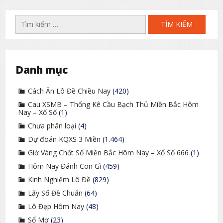
Tìm
kiếm
cho:
Danh mục
Cách Ăn Lô Đề Chiều Nay
(420)
Cau XSMB – Thống Kê Cầu Bạch Thủ Miền Bắc Hôm
Nay – Xổ Số
(1)
Chưa phân loại
(4)
Dự đoán KQXS 3 Miền
(1.464)
Giờ Vàng Chốt Số Miền Bắc Hôm Nay – Xổ Số 666
(1)
Hôm Nay Đánh Con Gì
(459)
Kinh Nghiệm Lô Đề
(829)
Lấy Số Đề Chuẩn
(64)
Lô Đẹp Hôm Nay
(48)
Sổ Mơ
(23)