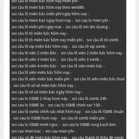
,
soi cầu lô miền bắc hôm nay miễn phí
,
soi cầu lô miền bắc hôm.nay theo win888
,
soi cầu lô miền bắc miễn phí ngày hôm nay
,
,
soi cau lo mien bac ngay hom nay
soi cau lo mien phi
,
,
soi cầu lô miễn phí ngày mai
soi cầu lô mn âm dương
,
soi cầu lô tô miền bắc hôm nay
,
,
soi cầu lô tô miền bắc hôm nay miễn phí
soi cầu lô tô xsmb
,
,
soi cầu lô vip miền bắc hôm nay
soi cầu lô vip xsmb
,
,
Soi cầu lô xiên 2 miền Bắc
soi cầu lô xiên 2 miền bắc hôm nay
,
,
soi cầu lô xiên 3 miền bắc
soi cầu lô xiên 3 xsmb
,
,
soi cầu lô xiên 4 miền bắc
soi cầu lô xiên miền bắc
,
soi cầu lô xiên miền bắc hôm nay
,
soi cầu lô xiên miền bắc miễn phí
soi cầu lô xiên miền bắc thu6
,
,
soi cầu lô xổ số miền bắc hôm nay
,
soi cầu lô xổ số miền bắc ngày hôm nay
,
,
soi cau lo XSMB 2 nhay hom nay
soi cầu lô xsmb 24h
,
,
soi cau lo XSMB 3s
soi cau lo XSMB chinh xac 100
,
soi cầu lô xsmb chính xác nhất hôm nay
soi cầu lô XSMB chuẩn
,
,
,
soi cau lo XSMB hom nay
soi cầu lô xsmb miễn phí
,
,
soi cau lo XSMB minh ngoc
soi cau lo XSMB rong bach kim
,
,
soi cau mien bac
soi cau mien phi
,
soi cầu số đề miền bắc hôm nay
soi cầu thánh lô thần đề xsmb