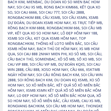
BACH KIM, MIENBAC, DU DOAN XO SO MIEN BAC HOM
NAY, SOI CAU XS MB, RONG BACH KIM666, KẾT QUA XO
SO, SOI CAU 6666, SOI CAU 777, SOI CẦU 2888,
RONGBACHKIM 888, CẦU XSMB, SOI CẦU XSMN, XSMB
DỰ ĐOÁN, DU ĐOAN XSMB HOM NAY, XS TRỰC TIẾP MB,
RỒNG BẠCH KIM 6868, RONGBACHKIM 666, SOI CẦU MB
VIP, KẾT QUA XO SO HOM NAY, LÔ ĐẸP HÔM NAY 188,
XSMB SOI CẦU, KET QUA XSMB HÔM NAY, TOP
RONGBACHKIM, THỐNG KÊ LOTO MIỀN BẮC, SOI CÂU
XSMB HÔM NAY, BẠCH THỦ DE HÔM NAY, XS MB HOM
QUA, SOI CAU 888 2NHAY MIEN PHI, XO SÔ MB, SOI CÂU,
CẦU BẠCH THỦ, SOMIENBAC, XÔ SỐ MB, SỐ XO MB, SOI
CAU VIP 888, SOI CẦU VIP MB, DỰ ĐOÁN KQXS, SOI CAU
WIN 2888, CẦU 888, XOSO HOM NAY, CẦU 666, XSKTMB
NGÀY HÔM NAY, SOI CÂU RÔNG BACH KIM, SOI CẦU WIN
2888, SOI RÔNG BACH KIM, DU DOAN KQ XSMB, XO SỐ
HOM NAY, SO XÔ MIÊN BẮC, KẾT QUẢ SỔ XÔ MIÊN BẮC
HÔM NAY, XSMB XSMN KẾT QUẢ XỐ SỐ MIỀN BẮC HÔM
NAY, LO ĐEP HOM NAY, XỔ SỐ MIỀN BẮC HOM QUA, XỔ
SO HOM NAY, SÔ XÔ MIÊN BÂC, CÂU XSMB, CAU XS MB,
RONGVANG BACHKIM, SOI CẦU MB HOM NAY, THONGKE