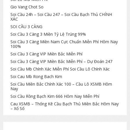
Gio Vang Chot So
Soi Cầu 24h – Soi Cầu 247 – Soi Cầu Bạch Thủ CHÍNH
XÁC
SOI CẦU 3 CÀNG
Soi Cầu 3 Càng 3 Miền Tỷ Lệ Trúng 99%
Soi Cầu 3 Càng Miền Nam Cực Chuẩn Miễn Phí Hôm Nay
100%
Soi Cầu 3 Càng VIP Miền Bắc Miễn Phí
Soi Cầu 3 Càng VIP Miền Bắc Miễn Phí – Dự Đoán 247
Soi Cầu Mb Chính Xác Miễn Phí Soi Cầu Lô Chính Xác
Soi Cau Mb Rong Bach Kim
Soi Cầu Miền Bắc Chính Xác 100 – Cầu Lô XSMB Hôm
Nay
Soi Cầu Rồng Bạch Kim 666 Hôm Nay Miễn Phí
Cau XSMB – Thống Kê Cầu Bạch Thủ Miền Bắc Hôm Nay
– Xổ Số