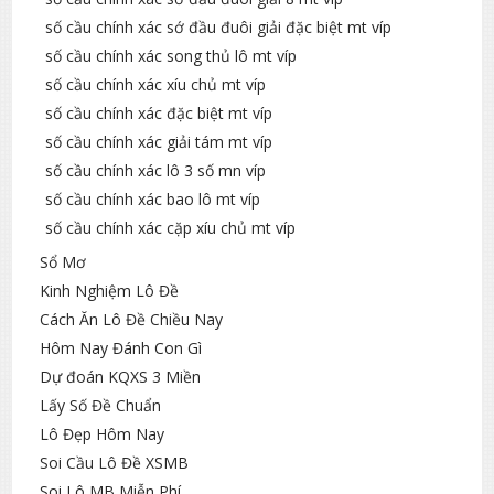
số cầu chính xác sớ đầu đuôi giải đặc biệt mt víp
số cầu chính xác song thủ lô mt víp
số cầu chính xác xíu chủ mt víp
số cầu chính xác đặc biệt mt víp
số cầu chính xác giải tám mt víp
số cầu chính xác lô 3 số mn víp
số cầu chính xác bao lô mt víp
số cầu chính xác cặp xíu chủ mt víp
Sổ Mơ
Kinh Nghiệm Lô Đề
Cách Ăn Lô Đề Chiều Nay
Hôm Nay Đánh Con Gì
Dự đoán KQXS 3 Miền
Lấy Số Đề Chuẩn
Lô Đẹp Hôm Nay
Soi Cầu Lô Đề XSMB
Soi Lô MB Miễn Phí