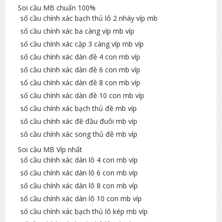
Soi cầu MB chuẩn 100%
số cầu chính xác bạch thủ lô 2 nháy víp mb
số cầu chính xác ba càng víp mb víp
số cầu chính xác cặp 3 càng víp mb víp
số cầu chính xác dàn đề 4 con mb víp
số cầu chính xác dàn đề 6 con mb víp
số cầu chính xác dàn đề 8 con mb víp
số cầu chính xác dàn đề 10 con mb víp
số cầu chính xác bạch thủ đề mb víp
số cầu chính xác đề đầu đuôi mb víp
số cầu chính xác song thủ đề mb víp
Soi cầu MB Víp nhất
số cầu chính xác dàn lô 4 con mb víp
số cầu chính xác dàn lô 6 con mb víp
số cầu chính xác dàn lô 8 con mb víp
số cầu chính xác dàn lô 10 con mb víp
số cầu chính xác bạch thủ lô kép mb víp