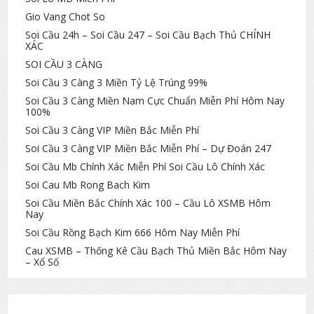
Gio Vang Chot So
Soi Cầu 24h – Soi Cầu 247 – Soi Cầu Bạch Thủ CHÍNH
XÁC
SOI CẦU 3 CÀNG
Soi Cầu 3 Càng 3 Miền Tỷ Lệ Trúng 99%
Soi Cầu 3 Càng Miền Nam Cực Chuẩn Miễn Phí Hôm Nay
100%
Soi Cầu 3 Càng VIP Miền Bắc Miễn Phí
Soi Cầu 3 Càng VIP Miền Bắc Miễn Phí – Dự Đoán 247
Soi Cầu Mb Chính Xác Miễn Phí Soi Cầu Lô Chính Xác
Soi Cau Mb Rong Bach Kim
Soi Cầu Miền Bắc Chính Xác 100 – Cầu Lô XSMB Hôm
Nay
Soi Cầu Rồng Bạch Kim 666 Hôm Nay Miễn Phí
Cau XSMB – Thống Kê Cầu Bạch Thủ Miền Bắc Hôm Nay
– Xổ Số