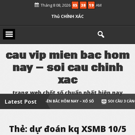
Skip
Miễn Phí Hôm Nay 100%
Tháng 8 08, 2026
05
38
19
AM
to
Soi Cầu 24h – Soi Cầu 247 – Soi Cầu Bạch
content
Thủ CHÍNH XÁC
Soi Cau Mb Rong Bach Kim
Giờ Vàng Chốt Số Miền Bắc Hôm Nay –
Xổ Số 666
c
a
u
v
i
p
m
i
e
n
b
a
c
h
o
m
n
a
y
–
s
o
i
c
a
u
c
h
i
n
h
x
a
c
t
r
a
n
g
w
e
b
c
h
ố
t
s
ố
c
h
u
ẩ
n
n
h
ấ
t
h
i
ệ
n
n
a
y
Latest Post
BẠCH THỦ MIỀN BẮC HÔM NAY – XỔ SỐ
SOI CẦU 3 CÀNG 3 MIỀN TỶ 
Thẻ:
dự đoán kq XSMB 10/5