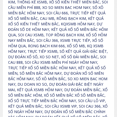
KIM, THỐNG KÊ XSMB, XỔ SỐ KIẾN THIẾT MIÊN BẮC, SOI
CẦU MIỄN PHÍ 888, XO SO MIEN BAC HOM NAY, SỔ XÔ
MIÊN BẮC HÔM NAY, SOI CẦU 666, TRỰC TIẾP KẾT QUẢ
XỔ SỐ MIỀN BẮC, CAU MB, RÔNG BẠCH KIM, KẾT QUẢ
XỔ SỐ KIẾN THIẾT MIỀN BẮC, KQXSMB HÔM NAY, DỰ
ĐOÁN SỐ DE HÔM NAY, KẾT QUẢ XỔ SỐ MIỀN BẮC HÔM
QUA, SOI CAU XSMB, TOP RỒNG BẠCH KIM, XỔ SỐ HÔM
NAY MIỀN BẮC, SOI CÂU 366, XSMB TRỰC TIẾP, XỔ SỐ
HÔM QUA, RONG BACH KIM 666, XỔ SỐ MB, KQ XSMB
HÔM NAY, TRỰC TIẾP XSMB, SỐ KẾT QUẢ GIẢI ĐẶC BIỆT,
DỰ ĐOÁN XỔ SỐ, XO SO NET, XỔ SỐ ĐÀI MIỀN BẮC, SOI
CAU 888, SOI CẦU XSMB MIỄN PHÍ NGÀY HÔM NAY,
TRỰC TIẾP XỔ SỐ MIỀN BẮC HÔM NAY, KẾT QUẢ XỔ SỐ
MIỀN, SỐ MIỀN BẮC HÔM NAY, DỰ ĐOÁN XỔ SỐ MIỀN
BẮC HÔM NAY, SỔ XÔ MIÊN BẮC, SO XO MIEN BAC HOM
NAY, DU DOAN XO SO, DỰ ĐOÁN GIẢI ĐẶC BIỆT NGÀY
MAI, KẾT QUẢ XSMB HÔM NAY, DỰ ĐOÁN MIỀN BẮC, XỔ
SỐ MIỀN BẮC HÔM, XỔ SỐ MIỀN BẮC XỔ SỐ MIỀN BẮC,
XỔ SỐ TRỰC TIẾP MIỀN BẮC HÔM NAY, SOI CẦU LÔ VIP,
KẾT QUẢ MIỀN BẮC, SOI CẦU XSMB VIP, SOI CAU 366, XỔ
SỐ NGÀY HÔM NAY, DỰ ĐOÁN XỔ SỐ MIỀN BẮC CHÍNH