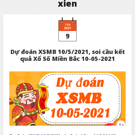
xien
Th5
2021
9
Dự đoán XSMB 10/5/2021, soi cầu kết
quả Xổ Số Miền Bắc 10-05-2021