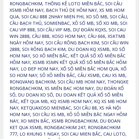
RONGBACHKIM, THỐNG KÊ LOTO MIỀN BẮC, SOI CÂU
XSMB HÔM NAY, BẠCH THỦ DE HÔM NAY, XS MB HOM
QUA, SOI CAU 888 2NHAY MIEN PHI, XO SÔ MB, SOI CÂU,
CẦU BẠCH THỦ, SOMIENBAC, XÔ SỐ MB, SỐ XO MB, SOI
CAU VIP 888, SOI CẦU VIP MB, DỰ ĐOÁN KQXS, SOI CAU
WIN 2888, CẦU 888, XOSO HOM NAY, CẦU 666, XSKTMB
NGÀY HÔM NAY, SOI CÂU RÔNG BACH KIM, SOI CẦU WIN
2888, SOI RÔNG BACH KIM, DU DOAN KQ XSMB, XO SỐ
HOM NAY, SO XÔ MIÊN BẮC, KẾT QUẢ SỔ XÔ MIÊN BẮC
HÔM NAY, XSMB XSMN KẾT QUẢ XỐ SỐ MIỀN BẮC HÔM
NAY, LO ĐEP HOM NAY, XỔ SỐ MIỀN BẮC HOM QUA, XỔ
SO HOM NAY, SÔ XÔ MIÊN BÂC, CÂU XSMB, CAU XS MB,
RONGVANG BACHKIM, SOI CẦU MB HOM NAY, THONGKE
RONGBACHKIM, XS MIÊN BAC HOM NAY, DU ĐOÁN XỔ
SỐ, DU DOAN XO SỐ, DU DOAN KẾT QUẢ XỔ SỐ MIỀN
BẮC, KẾT QUA MB, KQ XSMB HOM NAY, KQ XS MB HOM
NAY, KETQUAXOSO MIENBAC, SOI CÂU 88, XS HÀ NỘI
HOM NAY, SOI CẦU XS MB, XÔ SÔ MIÊN BĂC NGAY HÔM
NAY, XO MIEN BẮC, XSMB RONGBACHKIM, DU ĐOAN
KET QUA XSMB, RONGBACHKIM 247, RONGBACHKIM
777, LO KHUNG 1 NGAY, SOI CAU MIEN BẮC, CAU LOTO,