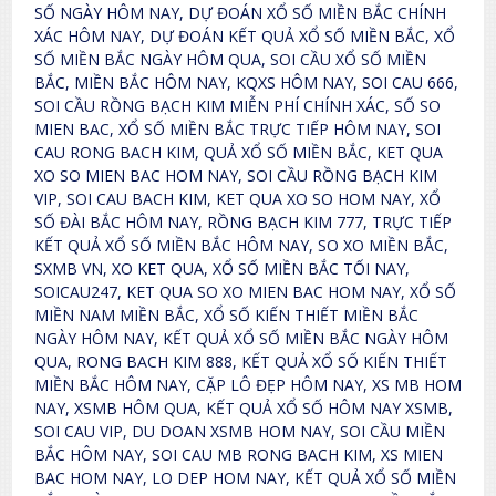
SỐ NGÀY HÔM NAY, DỰ ĐOÁN XỔ SỐ MIỀN BẮC CHÍNH
XÁC HÔM NAY, DỰ ĐOÁN KẾT QUẢ XỔ SỐ MIỀN BẮC, XỔ
SỐ MIỀN BẮC NGÀY HÔM QUA, SOI CẦU XỔ SỐ MIỀN
BẮC, MIỀN BẮC HÔM NAY, KQXS HÔM NAY, SOI CAU 666,
SOI CẦU RỒNG BẠCH KIM MIỄN PHÍ CHÍNH XÁC, SỐ SO
MIEN BAC, XỔ SỐ MIỀN BẮC TRỰC TIẾP HÔM NAY, SOI
CAU RONG BACH KIM, QUẢ XỔ SỐ MIỀN BẮC, KET QUA
XO SO MIEN BAC HOM NAY, SOI CẦU RỒNG BẠCH KIM
VIP, SOI CAU BACH KIM, KET QUA XO SO HOM NAY, XỔ
SỐ ĐÀI BẮC HÔM NAY, RỒNG BẠCH KIM 777, TRỰC TIẾP
KẾT QUẢ XỔ SỐ MIỀN BẮC HÔM NAY, SO XO MIỀN BẮC,
SXMB VN, XO KET QUA, XỔ SỐ MIỀN BẮC TỐI NAY,
SOICAU247, KET QUA SO XO MIEN BAC HOM NAY, XỔ SỐ
MIỀN NAM MIỀN BẮC, XỔ SỐ KIẾN THIẾT MIỀN BẮC
NGÀY HÔM NAY, KẾT QUẢ XỔ SỐ MIỀN BẮC NGÀY HÔM
QUA, RONG BACH KIM 888, KẾT QUẢ XỔ SỐ KIẾN THIẾT
MIỀN BẮC HÔM NAY, CẶP LÔ ĐẸP HÔM NAY, XS MB HOM
NAY, XSMB HÔM QUA, KẾT QUẢ XỔ SỐ HÔM NAY XSMB,
SOI CAU VIP, DU DOAN XSMB HOM NAY, SOI CẦU MIỀN
BẮC HÔM NAY, SOI CAU MB RONG BACH KIM, XS MIEN
BAC HOM NAY, LO DEP HOM NAY, KẾT QUẢ XỔ SỐ MIỀN