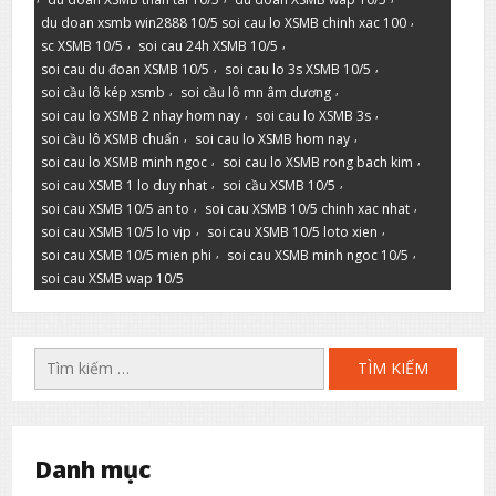
,
du doan xsmb win2888 10/5 soi cau lo XSMB chinh xac 100
,
,
sc XSMB 10/5
soi cau 24h XSMB 10/5
,
,
soi cau du đoan XSMB 10/5
soi cau lo 3s XSMB 10/5
,
,
soi cầu lô kép xsmb
soi cầu lô mn âm dương
,
,
soi cau lo XSMB 2 nhay hom nay
soi cau lo XSMB 3s
,
,
soi cầu lô XSMB chuẩn
soi cau lo XSMB hom nay
,
,
soi cau lo XSMB minh ngoc
soi cau lo XSMB rong bach kim
,
,
soi cau XSMB 1 lo duy nhat
soi cầu XSMB 10/5
,
,
soi cau XSMB 10/5 an to
soi cau XSMB 10/5 chinh xac nhat
,
,
soi cau XSMB 10/5 lo vip
soi cau XSMB 10/5 loto xien
,
,
soi cau XSMB 10/5 mien phi
soi cau XSMB minh ngoc 10/5
soi cau XSMB wap 10/5
Tìm
kiếm
cho:
Danh mục