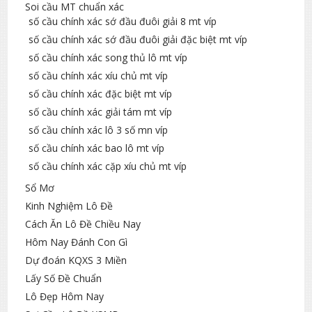
Soi cầu MT chuẩn xác
số cầu chính xác sớ đầu đuôi giải 8 mt víp
số cầu chính xác sớ đầu đuôi giải đặc biệt mt víp
số cầu chính xác song thủ lô mt víp
số cầu chính xác xíu chủ mt víp
số cầu chính xác đặc biệt mt víp
số cầu chính xác giải tám mt víp
số cầu chính xác lô 3 số mn víp
số cầu chính xác bao lô mt víp
số cầu chính xác cặp xíu chủ mt víp
Sổ Mơ
Kinh Nghiệm Lô Đề
Cách Ăn Lô Đề Chiều Nay
Hôm Nay Đánh Con Gì
Dự đoán KQXS 3 Miền
Lấy Số Đề Chuẩn
Lô Đẹp Hôm Nay