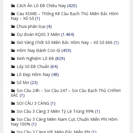
Cách Ăn Lô Đề Chiều Nay
(420)
Cau XSMB – Thống Kê Cầu Bạch Thủ Miền Bắc Hôm
Nay – Xổ Số
(1)
Chưa phân loại
(4)
Dự đoán KQXS 3 Miền
(1.464)
Giờ Vàng Chốt Số Miền Bắc Hôm Nay – Xổ Số 666
(1)
Hôm Nay Đánh Con Gì
(459)
Kinh Nghiệm Lô Đề
(829)
Lấy Số Đề Chuẩn
(64)
Lô Đẹp Hôm Nay
(48)
Sổ Mơ
(23)
Soi Cầu 24h – Soi Cầu 247 – Soi Cầu Bạch Thủ CHÍNH
XÁC
(1)
SOI CẦU 3 CÀNG
(1)
Soi Cầu 3 Càng 3 Miền Tỷ Lệ Trúng 99%
(1)
Soi Cầu 3 Càng Miền Nam Cực Chuẩn Miễn Phí Hôm
Nay 100%
(1)
Soi Cầu 3 Càng VIP Miền Bắc Miễn Phí
(1)