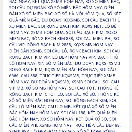
BẮC NGÀY, KET QUA XSMB HOM NAY, XO SO MIỀN BẮC,
SOI CẦU DỰ ĐOÁN XỔ SỐ MIỀN BẮC HÔM NAY, DIỄN
ĐÀN XỔ SỐ MIỀN BẮC, XỔ SỐ HÀ NỘI HÔM QUA, SỔ KẾT
QUẢ MIỀN BẮC, DU DOAN KQXSMB, SOI CẦU BẠCH THỦ,
XO MIEN BAC, SOI RONG BACH KIM, KQXS NET, LÔ ĐỀ
HÔM NAY, XSMB HOM QUA, SOI CẦU BẠCH KIM, XOSO
MIEN BAC, RỒNG BẠCH KIM 888, SOI CAU MIEN PHI, SOI
CẦU VIP, RỒNG BẠCH KIM 2888, KQXS MB HOM NAY,
DIỄN ĐÀN XSMB, SOI CẦU LÔ, RONGBACH KIM, SOI CAU
RONG BACH KIM VIP, LÔ ĐẸP HÔM NAY VIP, BẠCH THỦ
LÔ HÔM NAY, XIN SỐ MIỀN BẮC, DU DOAN KQXS, XSMB
RONG BACH KIM, KQXS MIỀN BẮC HÔM NAY, SOI CẦU
6666, CAU 888, TRUC TIEP KQXSMB, TRỰC TIẾP XSMB
HÔM NAY, DỰ ĐOÁN KQXSMB, XSMB SOI CAU, SOI CAU
VIP MB, XỔ SỐ MB HÔM NAY, SOI CAU TOT, THỐNG KÊ
RỒNG BẠCH KIM, CHOT LO, SOI CẦU XỔ SỐ, THỐNG KÊ
XỔ SỐ MIỀN BẮC HÔM NAY, SOI RỒNG BẠCH KIM, SOI
CẦU LÔ MIỀN BẮC, CAU LO MB, KẾT QUẢ XỔ SỐ MIỀN
BẮC HÔM NAY HÔM NAY, SOI CẦU 188, KẾT QUẢ MIỀN
BẮC HÔM NAY, XO SO HÔM NAY, KET QUẢ XỔ SỐ, SOI
CẦU MIỄN PHÍ, XSMB HÔM NAY TRỰC TIẾP, CẦU ĐẸP 88,
XSMB 888, LÔ ĐẸP HÔM NAY 666, XỔ SỐ HÔM, RỒNG