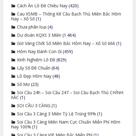
Cách Ăn Lô Đề Chiều Nay
(420)
Cau XSMB – Thống Kê Cầu Bạch Thủ Miền Bắc Hôm
Nay – Xổ Số
(1)
Chưa phân loại
(4)
Dự đoán KQXS 3 Miền
(1.464)
Giờ Vàng Chốt Số Miền Bắc Hôm Nay – Xổ Số 666
(1)
Hôm Nay Đánh Con Gì
(459)
Kinh Nghiệm Lô Đề
(829)
Lấy Số Đề Chuẩn
(64)
Lô Đẹp Hôm Nay
(48)
Sổ Mơ
(23)
Soi Cầu 24h – Soi Cầu 247 – Soi Cầu Bạch Thủ CHÍNH
XÁC
(1)
SOI CẦU 3 CÀNG
(1)
Soi Cầu 3 Càng 3 Miền Tỷ Lệ Trúng 99%
(1)
Soi Cầu 3 Càng Miền Nam Cực Chuẩn Miễn Phí Hôm
Nay 100%
(1)
Soi Cầu 3 Càng VIP Miền Bắc Miễn Phí
(1)