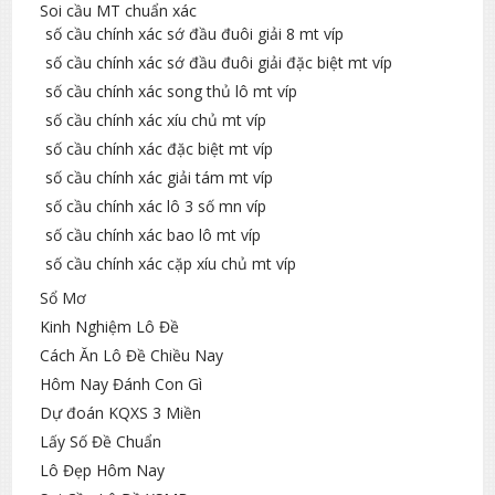
Soi cầu MT chuẩn xác
số cầu chính xác sớ đầu đuôi giải 8 mt víp
số cầu chính xác sớ đầu đuôi giải đặc biệt mt víp
số cầu chính xác song thủ lô mt víp
số cầu chính xác xíu chủ mt víp
số cầu chính xác đặc biệt mt víp
số cầu chính xác giải tám mt víp
số cầu chính xác lô 3 số mn víp
số cầu chính xác bao lô mt víp
số cầu chính xác cặp xíu chủ mt víp
Sổ Mơ
Kinh Nghiệm Lô Đề
Cách Ăn Lô Đề Chiều Nay
Hôm Nay Đánh Con Gì
Dự đoán KQXS 3 Miền
Lấy Số Đề Chuẩn
Lô Đẹp Hôm Nay