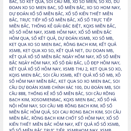
BAC, SO KET QUA, SOI CAU MB, XỔ SỐ MIỀN, SỐ XO, DU
ĐOAN XO SO MIEN BAC, SỐ MIỀN BẮC, XO SO HOM NAY,
DỰ ĐOÁN XỔ SỐ MIỀN BẮC, XỔ SỐ KIẾN THIẾT MIỀN
BẮC, TRỰC TIẾP XỔ SỐ MIỀN BẮC, XỔ SỐ TRỰC TIẾP
MIỀN BẮC, THỐNG KÊ GIẢI ĐẶC BIỆT, KQXS MIỀN BẮC,
XÔ SỐ HÔM NAY, XSMB HÔM NAY, XỔ SỐ MIỀN BẮC
HÔM QUA, SỔ KẾT QUẢ, DỰ ĐOÁN XSMB, XO SỐ MB,
KET QUA XO SO MIEN BAC, RÔNG BACH KIM, KẾT QUẢ
XSMB, KET QUA XO SO, KẾT QUẢ NET, DU DOAN MB,
KẾT QUẢ XỔ SỐ MIỀN BẮC NGÀY HÔM NAY, XỔ SỐ MIỀN
BẮC NGÀY HÔM NAY, XỔ SỐ ĐÀI BẮC, LÔ ĐẸP HÔM NAY,
KẾT QUẢ XỔ SỐ HÔM NAY, XSMB THU 2, KET QUA SO XO,
KQXS MIEN BẮC, SOI CẦU XSMB, KẾT QUẢ XỔ SỐ MB, XÔ
SỐ HÔM NAY MIỀN BẮC, KET QUA SO XO MIEN BAC, SOI
CẦU DỰ ĐOÁN XSMB CHÍNH XÁC 100, DU ĐOÁN MB, SOI
CẦU 888, THỐNG KÊ XỔ SỐ MIỀN BẮC, SOI CẦU RỒNG
BẠCH KIM, XOSOMIENBAC, KQXS MIEN BAC, XỔ SỐ HÀ
NỘI HÔM NAY, SOI CẦU MB RỒNG BẠCH KIM, XỔ SỐ
MIỀN BẮC HÔM QUẢ, SOI CAU RONG BẠCH KIM, SOI CẦU
MIỀN BẮC, RỒNG BẠCH KIM CHỐT SỐ HÔM NAY, XỔ SỐ
KIẾN THIẾT MIỀN BẮC HÔM NAY, KẾT QUẢ XỔ SỐ XSMB,
XỔ SỐ MIỀN BẮC TRỰC TIẾP, XSMBHOM NAY, XSMB