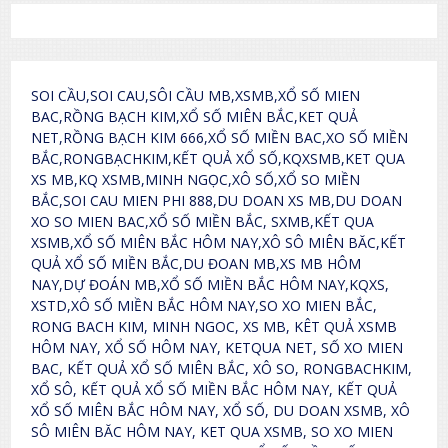
SOI CẦU,SOI CAU,SÔI CẦU MB,XSMB,XỔ SỐ MIEN
BAC,RỒNG BẠCH KIM,XỔ SỐ MIÊN BẮC,KET QUẢ
NET,RỒNG BẠCH KIM 666,XỔ SỐ MIỀN BAC,XO SỐ MIỀN
BẮC,RONGBẠCHKIM,KẾT QUẢ XỔ SỐ,KQXSMB,KET QUA
XS MB,KQ XSMB,MINH NGỌC,XÔ SỐ,XỔ SO MIỀN
BẮC,SOI CAU MIEN PHI 888,DU DOAN XS MB,DU DOAN
XO SO MIEN BAC,XỔ SỐ MIỀN BẮC, SXMB,KẾT QUA
XSMB,XỔ SỐ MIÊN BẮC HÔM NAY,XÔ SÔ MIÊN BĂC,KẾT
QUẢ XỔ SỐ MIỀN BẮC,DU ĐOAN MB,XS MB HÔM
NAY,DỰ ĐOÁN MB,XỔ SỐ MIỀN BẮC HÔM NAY,KQXS,
XSTD,XÔ SỐ MIỀN BẮC HÔM NAY,SO XO MIEN BẮC,
RONG BACH KIM, MINH NGOC, XS MB, KÊT QUẢ XSMB
HÔM NAY, XỔ SỐ HÔM NAY, KETQUA NET, SỐ XO MIEN
BAC, KẾT QUẢ XỔ SỐ MIÊN BẮC, XÔ SO, RONGBACHKIM,
XỔ SÔ, KẾT QUẢ XỔ SỐ MIỀN BẮC HÔM NAY, KẾT QUẢ
XỔ SỐ MIÊN BẮC HÔM NAY, XỔ SỐ, DU DOAN XSMB, XÔ
SÔ MIÊN BĂC HÔM NAY, KET QUA XSMB, SO XO MIEN