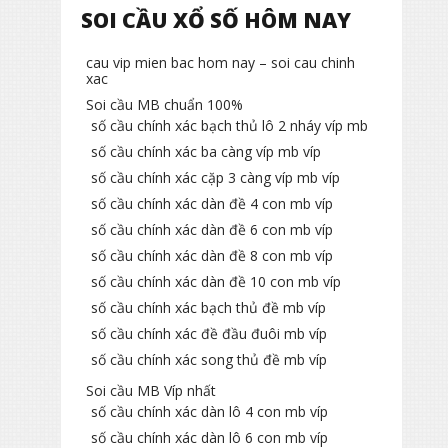
SOI CẦU XỔ SỐ HÔM NAY
cau vip mien bac hom nay – soi cau chinh
xac
Soi cầu MB chuẩn 100%
số cầu chính xác bạch thủ lô 2 nháy víp mb
số cầu chính xác ba càng víp mb víp
số cầu chính xác cặp 3 càng víp mb víp
số cầu chính xác dàn đề 4 con mb víp
số cầu chính xác dàn đề 6 con mb víp
số cầu chính xác dàn đề 8 con mb víp
số cầu chính xác dàn đề 10 con mb víp
số cầu chính xác bạch thủ đề mb víp
số cầu chính xác đề đầu đuôi mb víp
số cầu chính xác song thủ đề mb víp
Soi cầu MB Víp nhất
số cầu chính xác dàn lô 4 con mb víp
số cầu chính xác dàn lô 6 con mb víp