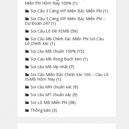
Miễn Phí Hôm Nay 100%
(1)
Soi Cầu 3 Càng VIP Miền Bắc Miễn Phí
(1)
Soi Cầu 3 Càng VIP Miền Bắc Miễn Phí –
Dự Đoán 247
(1)
Soi Cầu Lô Đề XSMB
(56)
Soi Cầu Mb Chính Xác Miễn Phí Soi Cầu
Lô Chính Xác
(1)
Soi cầu MB chuẩn 100%
(15)
Soi Cau Mb Rong Bach Kim
(1)
Soi cầu MB Víp nhất
(7)
Soi Cầu Miền Bắc Chính Xác 100 – Cầu Lô
XSMB Hôm Nay
(1)
Soi cầu MN chuẩn xác
(9)
Soi cầu MT chuẩn xác
(9)
Soi Lô MB Miễn Phí
(38)
Thông báo
(3)