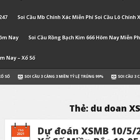
247
Soi Cầu Mb Chính Xác Miễn Phí Soi Cầu Lô Chính 
Hôm Nay
Soi Cầu Rồng Bạch Kim 666 Hôm Nay Miễn Ph
m Nay – Xổ Số
CÀNG 3 MIỀN TỶ LỆ TRÚNG 99%
SOI CẦU 3 CÀNG VIP MIỀN BẮC MIỄN
Thẻ:
du doan X
Dự đoán XSMB 10/5/20
Th5
2021