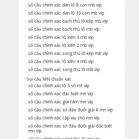
số cầu chính xác dàn lô 8 con mb víp
số cầu chính xác dàn lô 10 con mb víp
số cầu chính xác bạch thủ lô kép mb víp
số cầu chính xác bạch thủ lô mb víp
số cầu chính xác lô xiên 3 mb víp
số cầu chính xác lô xiên 2 mb víp
số cầu chính xác song thủ lô kép mb víp
số cầu chính xác lô xiên 4 mb víp
số cầu chính xác song thủ lô mb víp
Soi cầu MN chuẩn xác
số cầu chính xác lô 3 số mt víp
số cầu chính xác đặc biệt mn víp
số cầu chính xác giải tám mn víp
số cầu chính xác sớ đầu đuôi giải 8 mn víp
số cầu chính xác cặp xíu chủ mn víp
số cầu chính xác sớ đầu đuôi giải đặc biệt
mn víp
số cầu chính xác song thủ lô mn víp