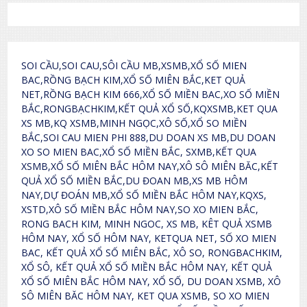
SOI CẦU,SOI CAU,SÔI CẦU MB,XSMB,XỔ SỐ MIEN
BAC,RỒNG BẠCH KIM,XỔ SỐ MIÊN BẮC,KET QUẢ
NET,RỒNG BẠCH KIM 666,XỔ SỐ MIỀN BAC,XO SỐ MIỀN
BẮC,RONGBẠCHKIM,KẾT QUẢ XỔ SỐ,KQXSMB,KET QUA
XS MB,KQ XSMB,MINH NGỌC,XÔ SỐ,XỔ SO MIỀN
BẮC,SOI CAU MIEN PHI 888,DU DOAN XS MB,DU DOAN
XO SO MIEN BAC,XỔ SỐ MIỀN BẮC, SXMB,KẾT QUA
XSMB,XỔ SỐ MIÊN BẮC HÔM NAY,XÔ SÔ MIÊN BĂC,KẾT
QUẢ XỔ SỐ MIỀN BẮC,DU ĐOAN MB,XS MB HÔM
NAY,DỰ ĐOÁN MB,XỔ SỐ MIỀN BẮC HÔM NAY,KQXS,
XSTD,XÔ SỐ MIỀN BẮC HÔM NAY,SO XO MIEN BẮC,
RONG BACH KIM, MINH NGOC, XS MB, KÊT QUẢ XSMB
HÔM NAY, XỔ SỐ HÔM NAY, KETQUA NET, SỐ XO MIEN
BAC, KẾT QUẢ XỔ SỐ MIÊN BẮC, XÔ SO, RONGBACHKIM,
XỔ SÔ, KẾT QUẢ XỔ SỐ MIỀN BẮC HÔM NAY, KẾT QUẢ
XỔ SỐ MIÊN BẮC HÔM NAY, XỔ SỐ, DU DOAN XSMB, XÔ
SÔ MIÊN BĂC HÔM NAY, KET QUA XSMB, SO XO MIEN