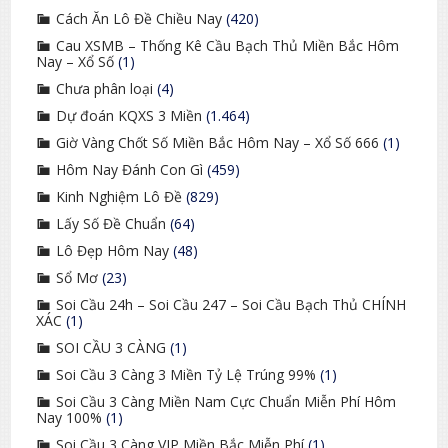
Cách Ăn Lô Đề Chiều Nay
(420)
Cau XSMB – Thống Kê Cầu Bạch Thủ Miền Bắc Hôm
Nay – Xổ Số
(1)
Chưa phân loại
(4)
Dự đoán KQXS 3 Miền
(1.464)
Giờ Vàng Chốt Số Miền Bắc Hôm Nay – Xổ Số 666
(1)
Hôm Nay Đánh Con Gì
(459)
Kinh Nghiệm Lô Đề
(829)
Lấy Số Đề Chuẩn
(64)
Lô Đẹp Hôm Nay
(48)
Sổ Mơ
(23)
Soi Cầu 24h – Soi Cầu 247 – Soi Cầu Bạch Thủ CHÍNH
XÁC
(1)
SOI CẦU 3 CÀNG
(1)
Soi Cầu 3 Càng 3 Miền Tỷ Lệ Trúng 99%
(1)
Soi Cầu 3 Càng Miền Nam Cực Chuẩn Miễn Phí Hôm
Nay 100%
(1)
Soi Cầu 3 Càng VIP Miền Bắc Miễn Phí
(1)