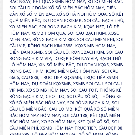
BẮC NGÀY, KET QUA XSMB HOM NAY, XO SO MIỀN BẮC,
SOI CẦU DỰ ĐOÁN XỔ SỐ MIỀN BẮC HÔM NAY, DIỄN
ĐÀN XỔ SỐ MIỀN BẮC, XỔ SỐ HÀ NỘI HÔM QUA, SỔ KẾT
QUẢ MIỀN BẮC, DU DOAN KQXSMB, SOI CẦU BẠCH THỦ,
XO MIEN BAC, SOI RONG BACH KIM, KQXS NET, LÔ ĐỀ
HÔM NAY, XSMB HOM QUA, SOI CẦU BẠCH KIM, XOSO
MIEN BAC, RỒNG BẠCH KIM 888, SOI CAU MIEN PHI, SOI
CẦU VIP, RỒNG BẠCH KIM 2888, KQXS MB HOM NAY,
DIỄN ĐÀN XSMB, SOI CẦU LÔ, RONGBACH KIM, SOI CAU
RONG BACH KIM VIP, LÔ ĐẸP HÔM NAY VIP, BẠCH THỦ
LÔ HÔM NAY, XIN SỐ MIỀN BẮC, DU DOAN KQXS, XSMB
RONG BACH KIM, KQXS MIỀN BẮC HÔM NAY, SOI CẦU
6666, CAU 888, TRUC TIEP KQXSMB, TRỰC TIẾP XSMB
HÔM NAY, DỰ ĐOÁN KQXSMB, XSMB SOI CAU, SOI CAU
VIP MB, XỔ SỐ MB HÔM NAY, SOI CAU TOT, THỐNG KÊ
RỒNG BẠCH KIM, CHOT LO, SOI CẦU XỔ SỐ, THỐNG KÊ
XỔ SỐ MIỀN BẮC HÔM NAY, SOI RỒNG BẠCH KIM, SOI
CẦU LÔ MIỀN BẮC, CAU LO MB, KẾT QUẢ XỔ SỐ MIỀN
BẮC HÔM NAY HÔM NAY, SOI CẦU 188, KẾT QUẢ MIỀN
BẮC HÔM NAY, XO SO HÔM NAY, KET QUẢ XỔ SỐ, SOI
CẦU MIỄN PHÍ, XSMB HÔM NAY TRỰC TIẾP, CẦU ĐẸP 88,
XSMB 888, LÔ ĐẸP HÔM NAY 666, XỔ SỐ HÔM, RỒNG