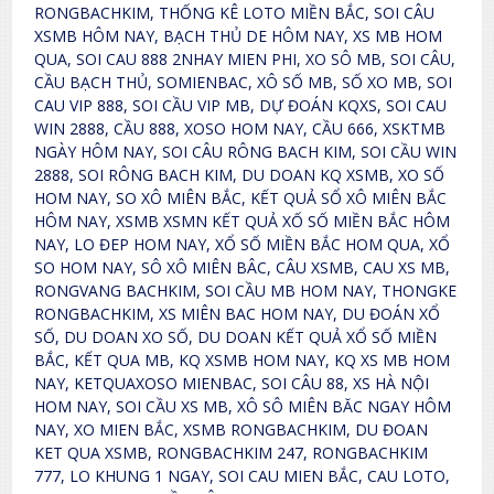
RONGBACHKIM, THỐNG KÊ LOTO MIỀN BẮC, SOI CÂU
XSMB HÔM NAY, BẠCH THỦ DE HÔM NAY, XS MB HOM
QUA, SOI CAU 888 2NHAY MIEN PHI, XO SÔ MB, SOI CÂU,
CẦU BẠCH THỦ, SOMIENBAC, XÔ SỐ MB, SỐ XO MB, SOI
CAU VIP 888, SOI CẦU VIP MB, DỰ ĐOÁN KQXS, SOI CAU
WIN 2888, CẦU 888, XOSO HOM NAY, CẦU 666, XSKTMB
NGÀY HÔM NAY, SOI CÂU RÔNG BACH KIM, SOI CẦU WIN
2888, SOI RÔNG BACH KIM, DU DOAN KQ XSMB, XO SỐ
HOM NAY, SO XÔ MIÊN BẮC, KẾT QUẢ SỔ XÔ MIÊN BẮC
HÔM NAY, XSMB XSMN KẾT QUẢ XỐ SỐ MIỀN BẮC HÔM
NAY, LO ĐEP HOM NAY, XỔ SỐ MIỀN BẮC HOM QUA, XỔ
SO HOM NAY, SÔ XÔ MIÊN BÂC, CÂU XSMB, CAU XS MB,
RONGVANG BACHKIM, SOI CẦU MB HOM NAY, THONGKE
RONGBACHKIM, XS MIÊN BAC HOM NAY, DU ĐOÁN XỔ
SỐ, DU DOAN XO SỐ, DU DOAN KẾT QUẢ XỔ SỐ MIỀN
BẮC, KẾT QUA MB, KQ XSMB HOM NAY, KQ XS MB HOM
NAY, KETQUAXOSO MIENBAC, SOI CÂU 88, XS HÀ NỘI
HOM NAY, SOI CẦU XS MB, XÔ SÔ MIÊN BĂC NGAY HÔM
NAY, XO MIEN BẮC, XSMB RONGBACHKIM, DU ĐOAN
KET QUA XSMB, RONGBACHKIM 247, RONGBACHKIM
777, LO KHUNG 1 NGAY, SOI CAU MIEN BẮC, CAU LOTO,