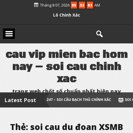
Skip
Tháng 8 07, 2026
05
32
04
AM
to
Soi Cầu Mb Chính Xác Miễn Phí Soi Cầu
content
Lô Chính Xác
Cau XSMB – Thống Kê Cầu Bạch Thủ
Miền Bắc Hôm Nay – Xổ Số
Soi Cầu 3 Càng 3 Miền Tỷ Lệ Trúng 99%
c
a
u
v
i
p
m
i
e
n
b
a
c
h
o
m
Soi Cầu 3 Càng VIP Miền Bắc Miễn Phí
n
a
y
–
s
o
i
c
a
u
c
h
i
n
h
Soi Cầu 3 Càng VIP Miền Bắc Miễn Phí –
Dự Đoán 247
x
a
c
SOI CẦU 3 CÀNG
t
r
a
n
g
w
e
b
c
h
ố
t
s
ố
c
h
u
ẩ
n
n
h
ấ
t
h
i
ệ
n
n
a
y
Soi Cầu 3 Càng Miền Nam Cực Chuẩn
Latest Post
Miễn Phí Hôm Nay 100%
H – SOI CẦU 247 – SOI CẦU BẠCH THỦ CHÍNH XÁC
SOI CAU MB RONG
Soi Cầu 24h – Soi Cầu 247 – Soi Cầu Bạch
Thủ CHÍNH XÁC
Thẻ:
soi cau du đoan XSMB
Soi Cau Mb Rong Bach Kim