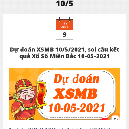
10/5
Giờ Vàng Chốt Số Miền Bắc Hôm Nay –
Xổ Số 666
Th5
2021
9
Dự đoán XSMB 10/5/2021, soi cầu kết
quả Xổ Số Miền Bắc 10-05-2021