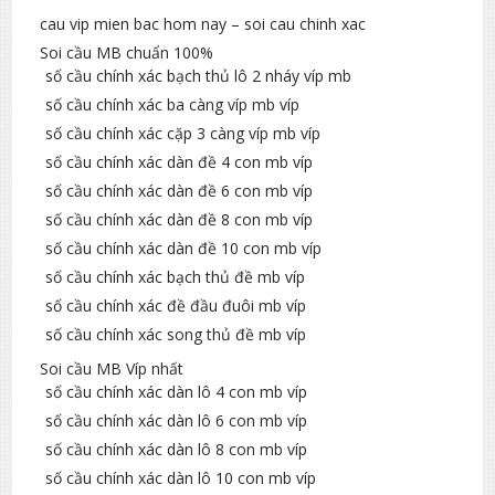
cau vip mien bac hom nay – soi cau chinh xac
Soi cầu MB chuẩn 100%
số cầu chính xác bạch thủ lô 2 nháy víp mb
số cầu chính xác ba càng víp mb víp
số cầu chính xác cặp 3 càng víp mb víp
số cầu chính xác dàn đề 4 con mb víp
số cầu chính xác dàn đề 6 con mb víp
số cầu chính xác dàn đề 8 con mb víp
số cầu chính xác dàn đề 10 con mb víp
số cầu chính xác bạch thủ đề mb víp
số cầu chính xác đề đầu đuôi mb víp
số cầu chính xác song thủ đề mb víp
Soi cầu MB Víp nhất
số cầu chính xác dàn lô 4 con mb víp
số cầu chính xác dàn lô 6 con mb víp
số cầu chính xác dàn lô 8 con mb víp
số cầu chính xác dàn lô 10 con mb víp