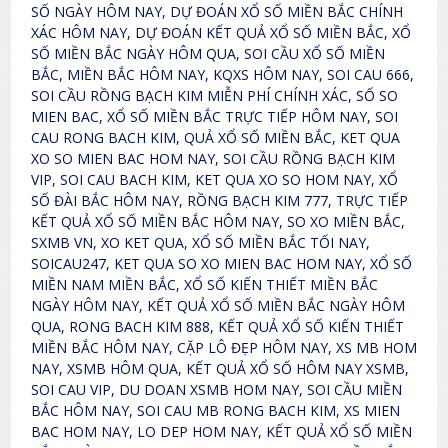
SỐ NGÀY HÔM NAY, DỰ ĐOÁN XỔ SỐ MIỀN BẮC CHÍNH
XÁC HÔM NAY, DỰ ĐOÁN KẾT QUẢ XỔ SỐ MIỀN BẮC, XỔ
SỐ MIỀN BẮC NGÀY HÔM QUA, SOI CẦU XỔ SỐ MIỀN
BẮC, MIỀN BẮC HÔM NAY, KQXS HÔM NAY, SOI CAU 666,
SOI CẦU RỒNG BẠCH KIM MIỄN PHÍ CHÍNH XÁC, SỐ SO
MIEN BAC, XỔ SỐ MIỀN BẮC TRỰC TIẾP HÔM NAY, SOI
CAU RONG BACH KIM, QUẢ XỔ SỐ MIỀN BẮC, KET QUA
XO SO MIEN BAC HOM NAY, SOI CẦU RỒNG BẠCH KIM
VIP, SOI CAU BACH KIM, KET QUA XO SO HOM NAY, XỔ
SỐ ĐÀI BẮC HÔM NAY, RỒNG BẠCH KIM 777, TRỰC TIẾP
KẾT QUẢ XỔ SỐ MIỀN BẮC HÔM NAY, SO XO MIỀN BẮC,
SXMB VN, XO KET QUA, XỔ SỐ MIỀN BẮC TỐI NAY,
SOICAU247, KET QUA SO XO MIEN BAC HOM NAY, XỔ SỐ
MIỀN NAM MIỀN BẮC, XỔ SỐ KIẾN THIẾT MIỀN BẮC
NGÀY HÔM NAY, KẾT QUẢ XỔ SỐ MIỀN BẮC NGÀY HÔM
QUA, RONG BACH KIM 888, KẾT QUẢ XỔ SỐ KIẾN THIẾT
MIỀN BẮC HÔM NAY, CẶP LÔ ĐẸP HÔM NAY, XS MB HOM
NAY, XSMB HÔM QUA, KẾT QUẢ XỔ SỐ HÔM NAY XSMB,
SOI CAU VIP, DU DOAN XSMB HOM NAY, SOI CẦU MIỀN
BẮC HÔM NAY, SOI CAU MB RONG BACH KIM, XS MIEN
BAC HOM NAY, LO DEP HOM NAY, KẾT QUẢ XỔ SỐ MIỀN