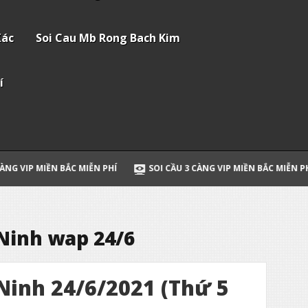
Xác
Soi Cau Mb Rong Bach Kim
í
 PHÍ
SOI CẦU 3 CÀNG VIP MIỀN BẮC MIỄN PHÍ – DỰ ĐOÁN 247
 Ninh wap 24/6
Ninh 24/6/2021 (Thứ 5