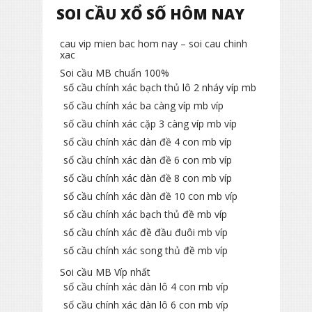
SOI CẦU XỔ SỐ HÔM NAY
cau vip mien bac hom nay – soi cau chinh
xac
Soi cầu MB chuẩn 100%
số cầu chính xác bạch thủ lô 2 nháy víp mb
số cầu chính xác ba càng víp mb víp
số cầu chính xác cặp 3 càng víp mb víp
số cầu chính xác dàn đề 4 con mb víp
số cầu chính xác dàn đề 6 con mb víp
số cầu chính xác dàn đề 8 con mb víp
số cầu chính xác dàn đề 10 con mb víp
số cầu chính xác bạch thủ đề mb víp
số cầu chính xác đề đầu đuôi mb víp
số cầu chính xác song thủ đề mb víp
Soi cầu MB Víp nhất
số cầu chính xác dàn lô 4 con mb víp
số cầu chính xác dàn lô 6 con mb víp