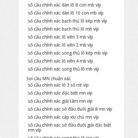
số cầu chính xác dàn lô 8 con mb víp
số cầu chính xác dàn lô 10 con mb víp
số cầu chính xác bạch thủ lô kép mb víp
số cầu chính xác bạch thủ lô mb víp
số cầu chính xác lô xiên 3 mb víp
số cầu chính xác lô xiên 2 mb víp
số cầu chính xác song thủ lô kép mb víp
số cầu chính xác lô xiên 4 mb víp
số cầu chính xác song thủ lô mb víp
Soi cầu MN chuẩn xác
số cầu chính xác lô 3 số mt víp
số cầu chính xác đặc biệt mn víp
số cầu chính xác giải tám mn víp
số cầu chính xác sớ đầu đuôi giải 8 mn víp
số cầu chính xác cặp xíu chủ mn víp
số cầu chính xác sớ đầu đuôi giải đặc biệt
mn víp
số cầu chính xác song thủ lô mn víp