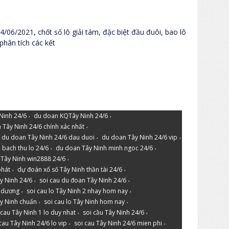
06/2021, chốt số lô giải tám, đặc biệt đầu đuôi, bao lô
phân tích các kết
,
,
Ninh 24/6
du doan KQTây Ninh 24/6
,
 Tây Ninh 24/6 chính xác nhất
,
,
du doan Tây Ninh 24/6 dau duoi
du doan Tây Ninh 24/6 vip
,
,
 bach thu lo 24/6
du doan Tây Ninh minh ngoc 24/6
,
Tây Ninh win2888 24/6
,
,
phát
dự đoán xổ số Tây Ninh thần tài 24/6
,
,
y Ninh 24/6
soi cau du đoan Tây Ninh 24/6
,
,
m dương
soi cau lo Tây Ninh 2 nhay hom nay
,
,
ây Ninh chuẩn
soi cau lo Tây Ninh hom nay
,
,
 cau Tây Ninh 1 lo duy nhat
soi cầu Tây Ninh 24/6
,
,
cau Tây Ninh 24/6 lo vip
soi cau Tây Ninh 24/6 mien phi