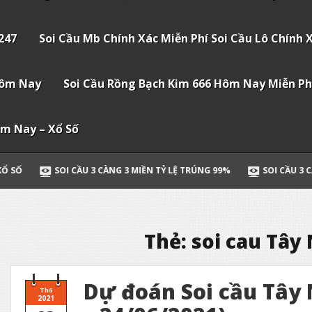
247
Soi Cầu Mb Chính Xác Miễn Phí Soi Cầu Lô Chính 
Hôm Nay
Soi Cầu Rồng Bạch Kim 666 Hôm Nay Miễn Ph
m Nay – Xổ Số
CÀNG 3 MIỀN TỶ LỆ TRÚNG 99%
SOI CẦU 3 CÀNG VIP MIỀN BẮC MIỄN
Thẻ:
soi cau Tây
Dự đoán Soi cầu Tây 
Th6
2021