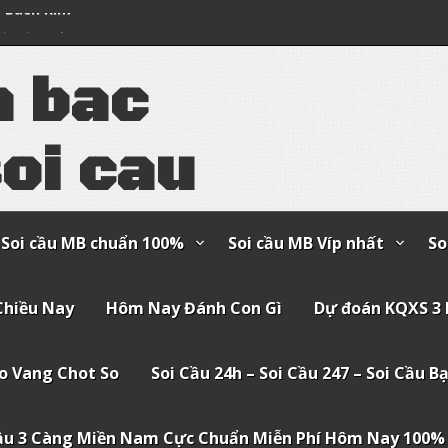
 XÁC
g Bach Kim
ố Miền Bắc Hôm Nay –
n
b
a
c
s
o
i
c
a
u
Soi cầu MB chuẩn 100%
Soi cầu MB Víp nhất
So
Chiều Nay
Hôm Nay Đánh Con Gì
Dự đoán KQXS 3
o Vang Chot So
Soi Cầu 24h – Soi Cầu 247 – Soi Cầu
ầu 3 Càng Miền Nam Cực Chuẩn Miễn Phí Hôm Nay 100%