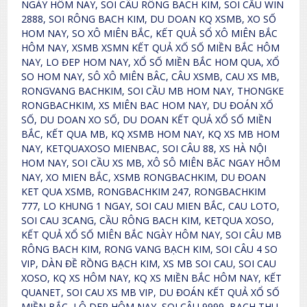
NGÀY HÔM NAY, SOI CÂU RÔNG BACH KIM, SOI CẦU WIN
2888, SOI RÔNG BACH KIM, DU DOAN KQ XSMB, XO SỐ
HOM NAY, SO XÔ MIÊN BẮC, KẾT QUẢ SỔ XÔ MIÊN BẮC
HÔM NAY, XSMB XSMN KẾT QUẢ XỐ SỐ MIỀN BẮC HÔM
NAY, LO ĐEP HOM NAY, XỔ SỐ MIỀN BẮC HOM QUA, XỔ
SO HOM NAY, SÔ XÔ MIÊN BÂC, CÂU XSMB, CAU XS MB,
RONGVANG BACHKIM, SOI CẦU MB HOM NAY, THONGKE
RONGBACHKIM, XS MIÊN BAC HOM NAY, DU ĐOÁN XỔ
SỐ, DU DOAN XO SỐ, DU DOAN KẾT QUẢ XỔ SỐ MIỀN
BẮC, KẾT QUA MB, KQ XSMB HOM NAY, KQ XS MB HOM
NAY, KETQUAXOSO MIENBAC, SOI CÂU 88, XS HÀ NỘI
HOM NAY, SOI CẦU XS MB, XÔ SÔ MIÊN BĂC NGAY HÔM
NAY, XO MIEN BẮC, XSMB RONGBACHKIM, DU ĐOAN
KET QUA XSMB, RONGBACHKIM 247, RONGBACHKIM
777, LO KHUNG 1 NGAY, SOI CAU MIEN BẮC, CAU LOTO,
SOI CAU 3CANG, CẦU RÔNG BACH KIM, KETQUA XOSO,
KẾT QUẢ XỔ SỐ MIÊN BẮC NGÀY HÔM NAY, SOI CÂU MB
RÔNG BACH KIM, RONG VANG BẠCH KIM, SOI CÂU 4 SO
VIP, DÀN ĐỀ RỒNG BẠCH KIM, XS MB SOI CAU, SOI CAU
XOSO, KQ XS HÔM NAY, KQ XS MIỀN BẮC HÔM NAY, KẾT
QUANET, SOI CAU XS MB VIP, DU ĐOÁN KẾT QUẢ XỔ SỐ
MIỀN BẮC, LÔ DEP HÔM NAY, SOI CÂU 9999, BACH THU