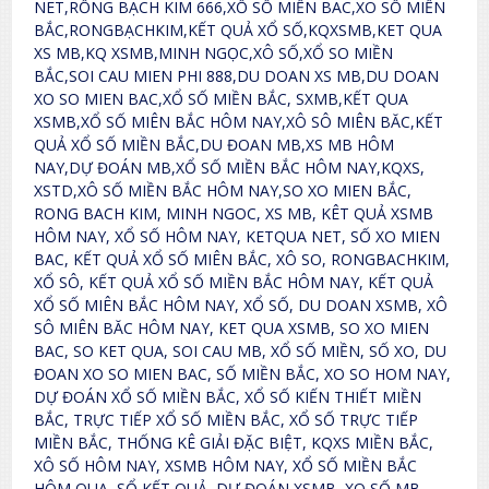
NET,RỒNG BẠCH KIM 666,XỔ SỐ MIỀN BAC,XO SỐ MIỀN
BẮC,RONGBẠCHKIM,KẾT QUẢ XỔ SỐ,KQXSMB,KET QUA
XS MB,KQ XSMB,MINH NGỌC,XÔ SỐ,XỔ SO MIỀN
BẮC,SOI CAU MIEN PHI 888,DU DOAN XS MB,DU DOAN
XO SO MIEN BAC,XỔ SỐ MIỀN BẮC, SXMB,KẾT QUA
XSMB,XỔ SỐ MIÊN BẮC HÔM NAY,XÔ SÔ MIÊN BĂC,KẾT
QUẢ XỔ SỐ MIỀN BẮC,DU ĐOAN MB,XS MB HÔM
NAY,DỰ ĐOÁN MB,XỔ SỐ MIỀN BẮC HÔM NAY,KQXS,
XSTD,XÔ SỐ MIỀN BẮC HÔM NAY,SO XO MIEN BẮC,
RONG BACH KIM, MINH NGOC, XS MB, KÊT QUẢ XSMB
HÔM NAY, XỔ SỐ HÔM NAY, KETQUA NET, SỐ XO MIEN
BAC, KẾT QUẢ XỔ SỐ MIÊN BẮC, XÔ SO, RONGBACHKIM,
XỔ SÔ, KẾT QUẢ XỔ SỐ MIỀN BẮC HÔM NAY, KẾT QUẢ
XỔ SỐ MIÊN BẮC HÔM NAY, XỔ SỐ, DU DOAN XSMB, XÔ
SÔ MIÊN BĂC HÔM NAY, KET QUA XSMB, SO XO MIEN
BAC, SO KET QUA, SOI CAU MB, XỔ SỐ MIỀN, SỐ XO, DU
ĐOAN XO SO MIEN BAC, SỐ MIỀN BẮC, XO SO HOM NAY,
DỰ ĐOÁN XỔ SỐ MIỀN BẮC, XỔ SỐ KIẾN THIẾT MIỀN
BẮC, TRỰC TIẾP XỔ SỐ MIỀN BẮC, XỔ SỐ TRỰC TIẾP
MIỀN BẮC, THỐNG KÊ GIẢI ĐẶC BIỆT, KQXS MIỀN BẮC,
XÔ SỐ HÔM NAY, XSMB HÔM NAY, XỔ SỐ MIỀN BẮC
HÔM QUA, SỔ KẾT QUẢ, DỰ ĐOÁN XSMB, XO SỐ MB,