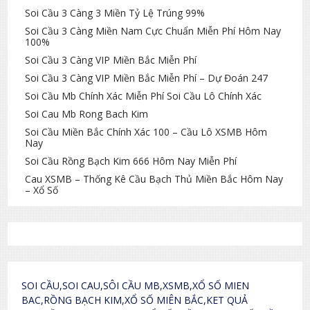
Soi Cầu 3 Càng 3 Miền Tỷ Lệ Trúng 99%
Soi Cầu 3 Càng Miền Nam Cực Chuẩn Miễn Phí Hôm Nay
100%
Soi Cầu 3 Càng VIP Miền Bắc Miễn Phí
Soi Cầu 3 Càng VIP Miền Bắc Miễn Phí – Dự Đoán 247
Soi Cầu Mb Chính Xác Miễn Phí Soi Cầu Lô Chính Xác
Soi Cau Mb Rong Bach Kim
Soi Cầu Miền Bắc Chính Xác 100 – Cầu Lô XSMB Hôm
Nay
Soi Cầu Rồng Bạch Kim 666 Hôm Nay Miễn Phí
Cau XSMB – Thống Kê Cầu Bạch Thủ Miền Bắc Hôm Nay
– Xổ Số
SOI CẦU,SOI CAU,SÔI CẦU MB,XSMB,XỔ SỐ MIEN
BAC,RỒNG BẠCH KIM,XỔ SỐ MIÊN BẮC,KET QUẢ