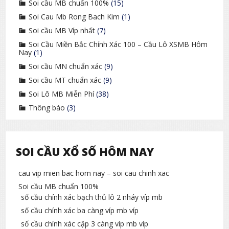
Soi cầu MB chuẩn 100%
(15)
Soi Cau Mb Rong Bach Kim
(1)
Soi cầu MB Víp nhất
(7)
Soi Cầu Miền Bắc Chính Xác 100 – Cầu Lô XSMB Hôm
Nay
(1)
Soi cầu MN chuẩn xác
(9)
Soi cầu MT chuẩn xác
(9)
Soi Lô MB Miễn Phí
(38)
Thông báo
(3)
SOI CẦU XỔ SỐ HÔM NAY
cau vip mien bac hom nay – soi cau chinh xac
Soi cầu MB chuẩn 100%
số cầu chính xác bạch thủ lô 2 nháy víp mb
số cầu chính xác ba càng víp mb víp
số cầu chính xác cặp 3 càng víp mb víp