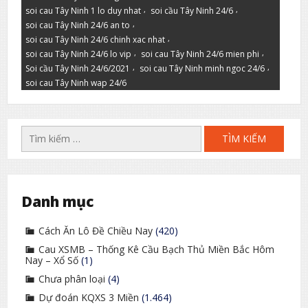
,
,
soi cau Tây Ninh 1 lo duy nhat
soi cầu Tây Ninh 24/6
,
soi cau Tây Ninh 24/6 an to
,
soi cau Tây Ninh 24/6 chinh xac nhat
,
,
soi cau Tây Ninh 24/6 lo vip
soi cau Tây Ninh 24/6 mien phi
,
,
Soi cầu Tây Ninh 24/6/2021
soi cau Tây Ninh minh ngoc 24/6
soi cau Tây Ninh wap 24/6
Tìm
kiếm
cho:
Danh mục
Cách Ăn Lô Đề Chiều Nay
(420)
Cau XSMB – Thống Kê Cầu Bạch Thủ Miền Bắc Hôm
Nay – Xổ Số
(1)
Chưa phân loại
(4)
Dự đoán KQXS 3 Miền
(1.464)