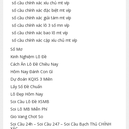
số cầu chính xác xíu chủ mt víp
số cầu chính xác đặc biệt mt víp
số cầu chính xác giải tám mt víp
số cầu chính xác lô 3 số mn víp
số cầu chính xác bao lô mt víp
số cầu chính xác cặp xíu chủ mt víp
Sổ Mơ
Kinh Nghiệm Lô Đề
Cách Ăn Lô Đề Chiều Nay
Hôm Nay Đánh Con Gì
Dự đoán KQXS 3 Miền
Lấy Số Đề Chuẩn
Lô Đẹp Hôm Nay
Soi Cầu Lô Đề XSMB
Soi Lô MB Miễn Phí
Gio Vang Chot So
Soi Cầu 24h – Soi Cầu 247 – Soi Cầu Bạch Thủ CHÍNH
XÁC