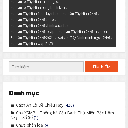
,
soi cau lo Tây Ninh minh ngoc
,
soi cau lo Tây Ninh rong bach kim
,
,
soi cau Tây Ninh 1 lo duy nhat
soi cầu Tây Ninh 24/6
,
soi cau Tây Ninh 24/6 an to
,
soi cau Tây Ninh 24/6 chinh xac nhat
,
,
soi cau Tây Ninh 24/6 lo vip
soi cau Tây Ninh 24/6 mien phi
,
,
Soi cầu Tây Ninh 24/6/2021
soi cau Tây Ninh minh ngoc 24/6
soi cau Tây Ninh wap 24/6
Tìm
kiếm
cho:
Danh mục
Cách Ăn Lô Đề Chiều Nay
(420)
Cau XSMB – Thống Kê Cầu Bạch Thủ Miền Bắc Hôm
Nay – Xổ Số
(1)
Chưa phân loại
(4)