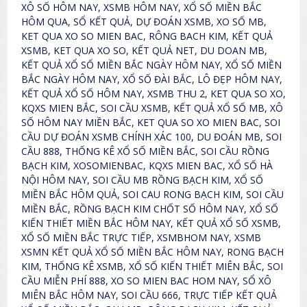
XÔ SỐ HÔM NAY, XSMB HÔM NAY, XỔ SỐ MIỀN BẮC
HÔM QUA, SỔ KẾT QUẢ, DỰ ĐOÁN XSMB, XO SỐ MB,
KET QUA XO SO MIEN BAC, RÔNG BACH KIM, KẾT QUẢ
XSMB, KET QUA XO SO, KẾT QUẢ NET, DU DOAN MB,
KẾT QUẢ XỔ SỐ MIỀN BẮC NGÀY HÔM NAY, XỔ SỐ MIỀN
BẮC NGÀY HÔM NAY, XỔ SỐ ĐÀI BẮC, LÔ ĐẸP HÔM NAY,
KẾT QUẢ XỔ SỐ HÔM NAY, XSMB THU 2, KET QUA SO XO,
KQXS MIEN BẮC, SOI CẦU XSMB, KẾT QUẢ XỔ SỐ MB, XÔ
SỐ HÔM NAY MIỀN BẮC, KET QUA SO XO MIEN BAC, SOI
CẦU DỰ ĐOÁN XSMB CHÍNH XÁC 100, DU ĐOÁN MB, SOI
CẦU 888, THỐNG KÊ XỔ SỐ MIỀN BẮC, SOI CẦU RỒNG
BẠCH KIM, XOSOMIENBAC, KQXS MIEN BAC, XỔ SỐ HÀ
NỘI HÔM NAY, SOI CẦU MB RỒNG BẠCH KIM, XỔ SỐ
MIỀN BẮC HÔM QUẢ, SOI CAU RONG BẠCH KIM, SOI CẦU
MIỀN BẮC, RỒNG BẠCH KIM CHỐT SỐ HÔM NAY, XỔ SỐ
KIẾN THIẾT MIỀN BẮC HÔM NAY, KẾT QUẢ XỔ SỐ XSMB,
XỔ SỐ MIỀN BẮC TRỰC TIẾP, XSMBHOM NAY, XSMB
XSMN KẾT QUẢ XỔ SỐ MIỀN BẮC HÔM NAY, RONG BẠCH
KIM, THỐNG KÊ XSMB, XỔ SỐ KIẾN THIẾT MIÊN BẮC, SOI
CẦU MIỄN PHÍ 888, XO SO MIEN BAC HOM NAY, SỔ XÔ
MIÊN BẮC HÔM NAY, SOI CẦU 666, TRỰC TIẾP KẾT QUẢ