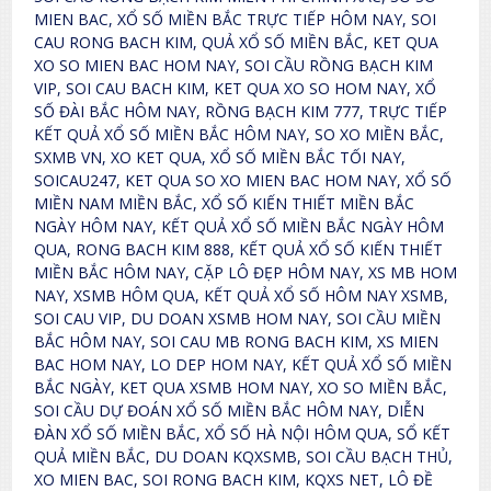
MIEN BAC, XỔ SỐ MIỀN BẮC TRỰC TIẾP HÔM NAY, SOI
CAU RONG BACH KIM, QUẢ XỔ SỐ MIỀN BẮC, KET QUA
XO SO MIEN BAC HOM NAY, SOI CẦU RỒNG BẠCH KIM
VIP, SOI CAU BACH KIM, KET QUA XO SO HOM NAY, XỔ
SỐ ĐÀI BẮC HÔM NAY, RỒNG BẠCH KIM 777, TRỰC TIẾP
KẾT QUẢ XỔ SỐ MIỀN BẮC HÔM NAY, SO XO MIỀN BẮC,
SXMB VN, XO KET QUA, XỔ SỐ MIỀN BẮC TỐI NAY,
SOICAU247, KET QUA SO XO MIEN BAC HOM NAY, XỔ SỐ
MIỀN NAM MIỀN BẮC, XỔ SỐ KIẾN THIẾT MIỀN BẮC
NGÀY HÔM NAY, KẾT QUẢ XỔ SỐ MIỀN BẮC NGÀY HÔM
QUA, RONG BACH KIM 888, KẾT QUẢ XỔ SỐ KIẾN THIẾT
MIỀN BẮC HÔM NAY, CẶP LÔ ĐẸP HÔM NAY, XS MB HOM
NAY, XSMB HÔM QUA, KẾT QUẢ XỔ SỐ HÔM NAY XSMB,
SOI CAU VIP, DU DOAN XSMB HOM NAY, SOI CẦU MIỀN
BẮC HÔM NAY, SOI CAU MB RONG BACH KIM, XS MIEN
BAC HOM NAY, LO DEP HOM NAY, KẾT QUẢ XỔ SỐ MIỀN
BẮC NGÀY, KET QUA XSMB HOM NAY, XO SO MIỀN BẮC,
SOI CẦU DỰ ĐOÁN XỔ SỐ MIỀN BẮC HÔM NAY, DIỄN
ĐÀN XỔ SỐ MIỀN BẮC, XỔ SỐ HÀ NỘI HÔM QUA, SỔ KẾT
QUẢ MIỀN BẮC, DU DOAN KQXSMB, SOI CẦU BẠCH THỦ,
XO MIEN BAC, SOI RONG BACH KIM, KQXS NET, LÔ ĐỀ