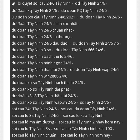
,
,
bi quyet soi cau 24/6 Tây Ninh
dd Tây Ninh 24/6
,
,
dự đoán kq Tây Ninh 24/6
du doan KQTây Ninh 24/6
,
,
Dự đoán Soi cầu Tây Ninh 24/6/2021
du doan Tây Ninh 24/6
,
dự đoán Tây Ninh 24/6 chính xác nhất
,
du doan Tây Ninh 24/6 chuan nhat
,
du doan Tây Ninh 24/6 co thuong
,
,
du doan Tây Ninh 24/6 dau duoi
du doan Tây Ninh 24/6 vip
,
,
du doan Tây Ninh 3 so
du doan Tây Ninh 666 24/6
,
du doan Tây Ninh bach thu lo 24/6
,
du doan Tây Ninh minh ngoc 24/6
,
,
du doan Tây Ninh than tai 24/6
du doan Tây Ninh wap 24/6
,
du doan Tây Ninh win2888 24/6
,
du doan xo so Tây Ninh bach thu lo 24/6
,
du doan xo so Tây Ninh dại phát
,
dự đoán xổ số Tây Ninh thần tài 24/6
,
,
du doan xo so Tây Ninh wap.vn 24/6
sc Tây Ninh 24/6
,
,
soi cau 24h Tây Ninh 24/6
soi cau du đoan Tây Ninh 24/6
,
,
soi cau lo 3s Tây Ninh 24/6
soi cau lo kep Tây Ninh
,
,
soi cầu lô mn âm dương
soi cau lo Tây Ninh 2 nhay hom nay
,
,
soi cau lo Tây Ninh 3s
soi cau lo Tây Ninh chinh xac 100
,
,
soi cầu lô Tây Ninh chuẩn
soi cau lo Tây Ninh hom nay