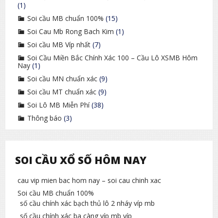
(1)
Soi cầu MB chuẩn 100%
(15)
Soi Cau Mb Rong Bach Kim
(1)
Soi cầu MB Víp nhất
(7)
Soi Cầu Miền Bắc Chính Xác 100 – Cầu Lô XSMB Hôm
Nay
(1)
Soi cầu MN chuẩn xác
(9)
Soi cầu MT chuẩn xác
(9)
Soi Lô MB Miễn Phí
(38)
Thông báo
(3)
SOI CẦU XỔ SỐ HÔM NAY
cau vip mien bac hom nay – soi cau chinh xac
Soi cầu MB chuẩn 100%
số cầu chính xác bạch thủ lô 2 nháy víp mb
số cầu chính xác ba càng víp mb víp