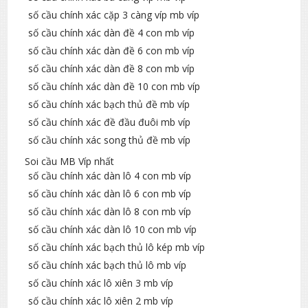
số cầu chính xác cặp 3 càng víp mb víp
số cầu chính xác dàn đề 4 con mb víp
số cầu chính xác dàn đề 6 con mb víp
số cầu chính xác dàn đề 8 con mb víp
số cầu chính xác dàn đề 10 con mb víp
số cầu chính xác bạch thủ đề mb víp
số cầu chính xác đề đầu đuôi mb víp
số cầu chính xác song thủ đề mb víp
Soi cầu MB Víp nhất
số cầu chính xác dàn lô 4 con mb víp
số cầu chính xác dàn lô 6 con mb víp
số cầu chính xác dàn lô 8 con mb víp
số cầu chính xác dàn lô 10 con mb víp
số cầu chính xác bạch thủ lô kép mb víp
số cầu chính xác bạch thủ lô mb víp
số cầu chính xác lô xiên 3 mb víp
số cầu chính xác lô xiên 2 mb víp