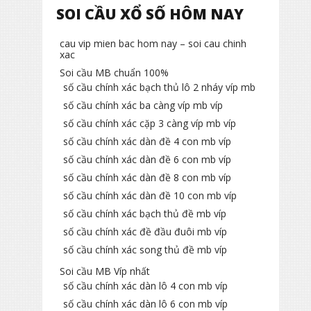
SOI CẦU XỔ SỐ HÔM NAY
cau vip mien bac hom nay – soi cau chinh
xac
Soi cầu MB chuẩn 100%
số cầu chính xác bạch thủ lô 2 nháy víp mb
số cầu chính xác ba càng víp mb víp
số cầu chính xác cặp 3 càng víp mb víp
số cầu chính xác dàn đề 4 con mb víp
số cầu chính xác dàn đề 6 con mb víp
số cầu chính xác dàn đề 8 con mb víp
số cầu chính xác dàn đề 10 con mb víp
số cầu chính xác bạch thủ đề mb víp
số cầu chính xác đề đầu đuôi mb víp
số cầu chính xác song thủ đề mb víp
Soi cầu MB Víp nhất
số cầu chính xác dàn lô 4 con mb víp
số cầu chính xác dàn lô 6 con mb víp