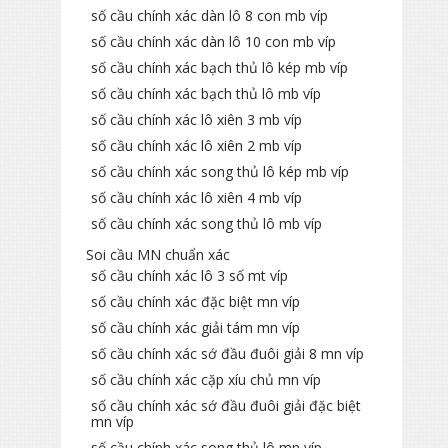
số cầu chính xác dàn lô 8 con mb víp
số cầu chính xác dàn lô 10 con mb víp
số cầu chính xác bạch thủ lô kép mb víp
số cầu chính xác bạch thủ lô mb víp
số cầu chính xác lô xiên 3 mb víp
số cầu chính xác lô xiên 2 mb víp
số cầu chính xác song thủ lô kép mb víp
số cầu chính xác lô xiên 4 mb víp
số cầu chính xác song thủ lô mb víp
Soi cầu MN chuẩn xác
số cầu chính xác lô 3 số mt víp
số cầu chính xác đặc biệt mn víp
số cầu chính xác giải tám mn víp
số cầu chính xác sớ đầu đuôi giải 8 mn víp
số cầu chính xác cặp xíu chủ mn víp
số cầu chính xác sớ đầu đuôi giải đặc biệt
mn víp
số cầu chính xác song thủ lô mn víp