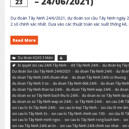
– 24/06/2021)
23
Dự đoán Tây Ninh 24/6/2021, dự đoán soi cầu Tây Ninh ngày 24/
2 số chính xác nhất. Dựa vào các thuật toán xác suất thống kê, 
Read More
Dự đoán KQXS 3 Miền
,
,
bi quyet soi cau 24/6 Tây Ninh
dd Tây Ninh 24/6
dự đoán kq Tây 
,
,
Dự đoán Soi cầu Tây Ninh 24/6/2021
du doan Tây Ninh 24/6
dự đoán
,
,
du doan Tây Ninh 24/6 chuan nhat
du doan Tây Ninh 24/6 co thuong
,
,
du doan Tây Ninh 3 so
du doan Tây Ninh 666 24/6
du doan Tây Ninh
,
,
du doan Tây Ninh than tai 24/6
du doan Tây Ninh wap 24/6
du doan 
,
du doan xo so Tây Ninh bach thu lo 24/6
du doan xo so Tây Ninh dại 
,
,
du doan xo so Tây Ninh wap.vn 24/6
sc Tây Ninh 24/6
soi cau 24h Tâ
,
,
soi cau lo 3s Tây Ninh 24/6
soi cau lo kep Tây Ninh
soi cầu lô mn â
,
,
soi cau lo Tây Ninh 3s
soi cau lo Tây Ninh chinh xac 100
soi cầu lô T
,
,
soi cau lo Tây Ninh minh ngoc
soi cau lo Tây Ninh rong bach kim
soi
,
,
soi cau Tây Ninh 24/6 an to
soi cau Tây Ninh 24/6 chinh xac nhat
soi 