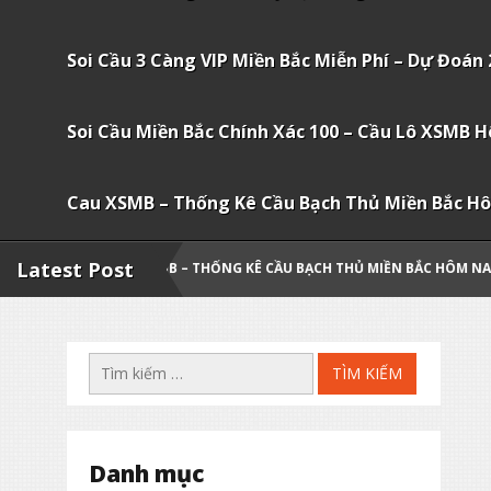
Soi Cầu 3 Càng VIP Miền Bắc Miễn Phí – Dự Đoán 
Soi Cầu Miền Bắc Chính Xác 100 – Cầu Lô XSMB 
Cau XSMB – Thống Kê Cầu Bạch Thủ Miền Bắc Hô
Latest Post
 – THỐNG KÊ CẦU BẠCH THỦ MIỀN BẮC HÔM NAY – XỔ SỐ
SOI CẦU 
Tìm
kiếm
cho:
Danh mục