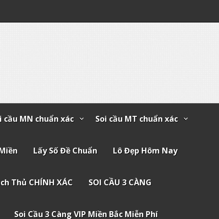
i cầu MN chuẩn xác
Soi cầu MT chuẩn xác
 Miền
Lấy Số Đề Chuẩn
Lô Đẹp Hôm Nay
 Bạch Thủ CHÍNH XÁC
SOI CẦU 3 CÀNG
Soi Cầu 3 Càng VIP Miền Bắc Miễn Phí