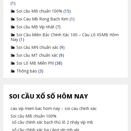
(1)
Soi cầu MB chuẩn 100%
(15)
Soi Cau Mb Rong Bach Kim
(1)
Soi cầu MB Víp nhất
(7)
Soi Cầu Miền Bắc Chính Xác 100 – Cầu Lô XSMB Hôm
Nay
(1)
Soi cầu MN chuẩn xác
(9)
Soi cầu MT chuẩn xác
(9)
Soi Lô MB Miễn Phí
(38)
Thông báo
(3)
SOI CẦU XỔ SỐ HÔM NAY
cau vip mien bac hom nay – soi cau chinh xac
Soi cầu MB chuẩn 100%
số cầu chính xác bạch thủ lô 2 nháy víp mb
số cầu chính xác ba càng víp mb víp