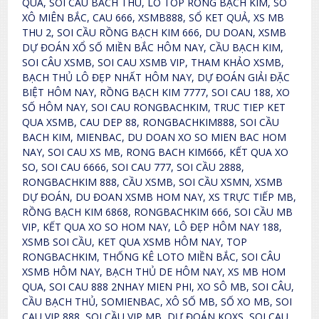
QUA, SOI CAU BACH THU, LÔ TOP RỒNG BẠCH KIM, SÔ
XÔ MIÊN BẮC, CAU 666, XSMB888, SỔ KET QUẢ, XS MB
THU 2, SOI CẦU RỒNG BẠCH KIM 666, DU DOAN, XSMB
DỰ ĐOÁN XỔ SỐ MIỀN BẮC HÔM NAY, CẦU BẠCH KIM,
SOI CÂU XSMB, SOI CAU XSMB VIP, THAM KHẢO XSMB,
BẠCH THỦ LÔ ĐẸP NHẤT HÔM NAY, DỰ ĐOÁN GIẢI ĐẶC
BIỆT HÔM NAY, RỒNG BẠCH KIM 7777, SOI CAU 188, XO
SỐ HÔM NAY, SOI CAU RONGBACHKIM, TRUC TIEP KET
QUA XSMB, CAU DEP 88, RONGBACHKIM888, SOI CẦU
BACH KIM, MIENBAC, DU DOAN XO SO MIEN BAC HOM
NAY, SOI CAU XS MB, RONG BACH KIM666, KẾT QUA XO
SO, SOI CAU 6666, SOI CAU 777, SOI CẦU 2888,
RONGBACHKIM 888, CẦU XSMB, SOI CẦU XSMN, XSMB
DỰ ĐOÁN, DU ĐOAN XSMB HOM NAY, XS TRỰC TIẾP MB,
RỒNG BẠCH KIM 6868, RONGBACHKIM 666, SOI CẦU MB
VIP, KẾT QUA XO SO HOM NAY, LÔ ĐẸP HÔM NAY 188,
XSMB SOI CẦU, KET QUA XSMB HÔM NAY, TOP
RONGBACHKIM, THỐNG KÊ LOTO MIỀN BẮC, SOI CÂU
XSMB HÔM NAY, BẠCH THỦ DE HÔM NAY, XS MB HOM
QUA, SOI CAU 888 2NHAY MIEN PHI, XO SÔ MB, SOI CÂU,
CẦU BẠCH THỦ, SOMIENBAC, XÔ SỐ MB, SỐ XO MB, SOI
CAU VIP 888, SOI CẦU VIP MB, DỰ ĐOÁN KQXS, SOI CAU