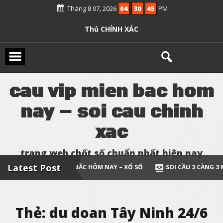
Skip
Miễn Phí Hôm Nay 100%
Tháng 8 07, 2026
04
30
46
PM
to
content
Soi Cầu 24h – Soi Cầu 247 – Soi Cầu Bạch
Thủ CHÍNH XÁC
Soi Cau Mb Rong Bach Kim
Giờ Vàng Chốt Số Miền Bắc Hôm Nay –
Xổ Số 666
c
a
u
v
i
p
m
i
e
n
b
a
c
h
o
m
n
a
y
–
s
o
i
c
a
u
c
h
i
n
h
x
a
c
t
r
a
n
g
w
e
b
c
h
ố
t
s
ố
c
h
u
ẩ
n
n
h
ấ
t
h
i
ệ
n
n
a
y
Latest Post
 THỦ MIỀN BẮC HÔM NAY – XỔ SỐ
SOI CẦU 3 CÀNG 3 MIỀN TỶ LỆ 
Thẻ:
du doan Tây Ninh 24/6