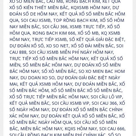
XỔ SỐ MIỀN BẮC, CAU MB, RÔNG BẠCH KIM, KẾT QUẢ
XỔ SỐ KIẾN THIẾT MIỀN BẮC, KQXSMB HÔM NAY, DỰ
ĐOÁN SỐ DE HÔM NAY, KẾT QUẢ XỔ SỐ MIỀN BẮC HÔM
QUA, SOI CAU XSMB, TOP RỒNG BẠCH KIM, XỔ SỐ HÔM
NAY MIỀN BẮC, SOI CÂU 366, XSMB TRỰC TIẾP, XỔ SỐ
HÔM QUA, RONG BACH KIM 666, XỔ SỐ MB, KQ XSMB
HÔM NAY, TRỰC TIẾP XSMB, SỐ KẾT QUẢ GIẢI ĐẶC BIỆT,
DỰ ĐOÁN XỔ SỐ, XO SO NET, XỔ SỐ ĐÀI MIỀN BẮC, SOI
CAU 888, SOI CẦU XSMB MIỄN PHÍ NGÀY HÔM NAY,
TRỰC TIẾP XỔ SỐ MIỀN BẮC HÔM NAY, KẾT QUẢ XỔ SỐ
MIỀN, SỐ MIỀN BẮC HÔM NAY, DỰ ĐOÁN XỔ SỐ MIỀN
BẮC HÔM NAY, SỔ XÔ MIÊN BẮC, SO XO MIEN BAC HOM
NAY, DU DOAN XO SO, DỰ ĐOÁN GIẢI ĐẶC BIỆT NGÀY
MAI, KẾT QUẢ XSMB HÔM NAY, DỰ ĐOÁN MIỀN BẮC, XỔ
SỐ MIỀN BẮC HÔM, XỔ SỐ MIỀN BẮC XỔ SỐ MIỀN BẮC,
XỔ SỐ TRỰC TIẾP MIỀN BẮC HÔM NAY, SOI CẦU LÔ VIP,
KẾT QUẢ MIỀN BẮC, SOI CẦU XSMB VIP, SOI CAU 366, XỔ
SỐ NGÀY HÔM NAY, DỰ ĐOÁN XỔ SỐ MIỀN BẮC CHÍNH
XÁC HÔM NAY, DỰ ĐOÁN KẾT QUẢ XỔ SỐ MIỀN BẮC, XỔ
SỐ MIỀN BẮC NGÀY HÔM QUA, SOI CẦU XỔ SỐ MIỀN
BẮC, MIỀN BẮC HÔM NAY, KQXS HÔM NAY, SOI CAU 666,
SOI CẦU RỒNG BẠCH KIM MIỄN PHÍ CHÍNH XÁC, SỐ SO