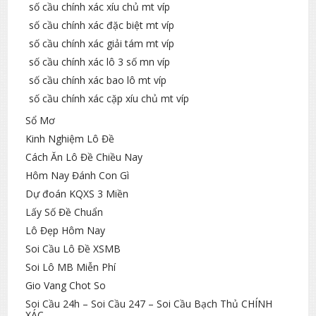
số cầu chính xác xíu chủ mt víp
số cầu chính xác đặc biệt mt víp
số cầu chính xác giải tám mt víp
số cầu chính xác lô 3 số mn víp
số cầu chính xác bao lô mt víp
số cầu chính xác cặp xíu chủ mt víp
Sổ Mơ
Kinh Nghiệm Lô Đề
Cách Ăn Lô Đề Chiều Nay
Hôm Nay Đánh Con Gì
Dự đoán KQXS 3 Miền
Lấy Số Đề Chuẩn
Lô Đẹp Hôm Nay
Soi Cầu Lô Đề XSMB
Soi Lô MB Miễn Phí
Gio Vang Chot So
Soi Cầu 24h – Soi Cầu 247 – Soi Cầu Bạch Thủ CHÍNH
XÁC