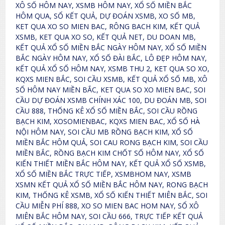
XÔ SỐ HÔM NAY, XSMB HÔM NAY, XỔ SỐ MIỀN BẮC
HÔM QUA, SỔ KẾT QUẢ, DỰ ĐOÁN XSMB, XO SỐ MB,
KET QUA XO SO MIEN BAC, RÔNG BACH KIM, KẾT QUẢ
XSMB, KET QUA XO SO, KẾT QUẢ NET, DU DOAN MB,
KẾT QUẢ XỔ SỐ MIỀN BẮC NGÀY HÔM NAY, XỔ SỐ MIỀN
BẮC NGÀY HÔM NAY, XỔ SỐ ĐÀI BẮC, LÔ ĐẸP HÔM NAY,
KẾT QUẢ XỔ SỐ HÔM NAY, XSMB THU 2, KET QUA SO XO,
KQXS MIEN BẮC, SOI CẦU XSMB, KẾT QUẢ XỔ SỐ MB, XÔ
SỐ HÔM NAY MIỀN BẮC, KET QUA SO XO MIEN BAC, SOI
CẦU DỰ ĐOÁN XSMB CHÍNH XÁC 100, DU ĐOÁN MB, SOI
CẦU 888, THỐNG KÊ XỔ SỐ MIỀN BẮC, SOI CẦU RỒNG
BẠCH KIM, XOSOMIENBAC, KQXS MIEN BAC, XỔ SỐ HÀ
NỘI HÔM NAY, SOI CẦU MB RỒNG BẠCH KIM, XỔ SỐ
MIỀN BẮC HÔM QUẢ, SOI CAU RONG BẠCH KIM, SOI CẦU
MIỀN BẮC, RỒNG BẠCH KIM CHỐT SỐ HÔM NAY, XỔ SỐ
KIẾN THIẾT MIỀN BẮC HÔM NAY, KẾT QUẢ XỔ SỐ XSMB,
XỔ SỐ MIỀN BẮC TRỰC TIẾP, XSMBHOM NAY, XSMB
XSMN KẾT QUẢ XỔ SỐ MIỀN BẮC HÔM NAY, RONG BẠCH
KIM, THỐNG KÊ XSMB, XỔ SỐ KIẾN THIẾT MIÊN BẮC, SOI
CẦU MIỄN PHÍ 888, XO SO MIEN BAC HOM NAY, SỔ XÔ
MIÊN BẮC HÔM NAY, SOI CẦU 666, TRỰC TIẾP KẾT QUẢ