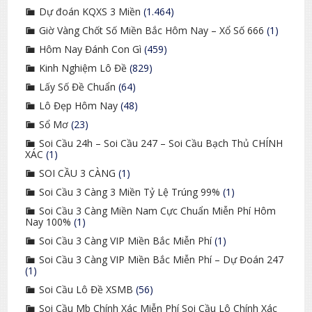
Dự đoán KQXS 3 Miền
(1.464)
Giờ Vàng Chốt Số Miền Bắc Hôm Nay – Xổ Số 666
(1)
Hôm Nay Đánh Con Gì
(459)
Kinh Nghiệm Lô Đề
(829)
Lấy Số Đề Chuẩn
(64)
Lô Đẹp Hôm Nay
(48)
Sổ Mơ
(23)
Soi Cầu 24h – Soi Cầu 247 – Soi Cầu Bạch Thủ CHÍNH
XÁC
(1)
SOI CẦU 3 CÀNG
(1)
Soi Cầu 3 Càng 3 Miền Tỷ Lệ Trúng 99%
(1)
Soi Cầu 3 Càng Miền Nam Cực Chuẩn Miễn Phí Hôm
Nay 100%
(1)
Soi Cầu 3 Càng VIP Miền Bắc Miễn Phí
(1)
Soi Cầu 3 Càng VIP Miền Bắc Miễn Phí – Dự Đoán 247
(1)
Soi Cầu Lô Đề XSMB
(56)
Soi Cầu Mb Chính Xác Miễn Phí Soi Cầu Lô Chính Xác