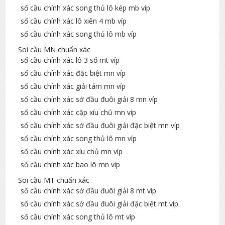
số cầu chính xác song thủ lô kép mb víp
số cầu chính xác lô xiên 4 mb víp
số cầu chính xác song thủ lô mb víp
Soi cầu MN chuẩn xác
số cầu chính xác lô 3 số mt víp
số cầu chính xác đặc biệt mn víp
số cầu chính xác giải tám mn víp
số cầu chính xác sớ đầu đuôi giải 8 mn víp
số cầu chính xác cặp xíu chủ mn víp
số cầu chính xác sớ đầu đuôi giải đặc biệt mn víp
số cầu chính xác song thủ lô mn víp
số cầu chính xác xíu chủ mn víp
số cầu chính xác bao lô mn víp
Soi cầu MT chuẩn xác
số cầu chính xác sớ đầu đuôi giải 8 mt víp
số cầu chính xác sớ đầu đuôi giải đặc biệt mt víp
số cầu chính xác song thủ lô mt víp