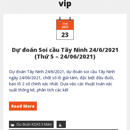
vip
Th6
2021
23
Dự đoán Soi cầu Tây Ninh 24/6/2021
(Thứ 5 – 24/06/2021)
Dự đoán Tây Ninh 24/6/2021, dự đoán soi cầu Tây Ninh
ngày 24/06/2021, chốt số lô giải tám, đặc biệt đầu đuôi,
bao lô 2 số chính xác nhất. Dựa vào các thuật toán xác
suất thống kê, phân tích các kết
Read More
Dự đoán KQXS 3 Miền