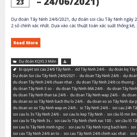
– 24/06/2021)
23
Dự đoán Tây Ninh 24/6/2021, dự đoán soi cầu Tây Ninh ngày 24/
2 số chính xác nhất. Dựa vào các thuật toán xác suất thống kê, 
Read More
Dự đoán KQXS 3 Miền
,
,
bi quyet soi cau 24/6 Tây Ninh
dd Tây Ninh 24/6
dự đoán kq Tây 
,
,
Dự đoán Soi cầu Tây Ninh 24/6/2021
du doan Tây Ninh 24/6
dự đoán
,
,
du doan Tây Ninh 24/6 chuan nhat
du doan Tây Ninh 24/6 co thuong
,
,
du doan Tây Ninh 3 so
du doan Tây Ninh 666 24/6
du doan Tây Ninh
,
,
du doan Tây Ninh than tai 24/6
du doan Tây Ninh wap 24/6
du doan 
,
du doan xo so Tây Ninh bach thu lo 24/6
du doan xo so Tây Ninh dại 
,
,
du doan xo so Tây Ninh wap.vn 24/6
sc Tây Ninh 24/6
soi cau 24h Tâ
,
,
soi cau lo 3s Tây Ninh 24/6
soi cau lo kep Tây Ninh
soi cầu lô mn â
,
,
soi cau lo Tây Ninh 3s
soi cau lo Tây Ninh chinh xac 100
soi cầu lô T
,
,
soi cau lo Tây Ninh minh ngoc
soi cau lo Tây Ninh rong bach kim
soi
,
,
soi cau Tây Ninh 24/6 an to
soi cau Tây Ninh 24/6 chinh xac nhat
soi 