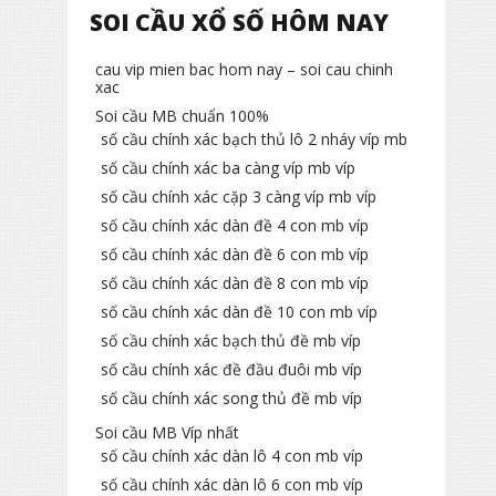
SOI CẦU XỔ SỐ HÔM NAY
cau vip mien bac hom nay – soi cau chinh
xac
Soi cầu MB chuẩn 100%
số cầu chính xác bạch thủ lô 2 nháy víp mb
số cầu chính xác ba càng víp mb víp
số cầu chính xác cặp 3 càng víp mb víp
số cầu chính xác dàn đề 4 con mb víp
số cầu chính xác dàn đề 6 con mb víp
số cầu chính xác dàn đề 8 con mb víp
số cầu chính xác dàn đề 10 con mb víp
số cầu chính xác bạch thủ đề mb víp
số cầu chính xác đề đầu đuôi mb víp
số cầu chính xác song thủ đề mb víp
Soi cầu MB Víp nhất
số cầu chính xác dàn lô 4 con mb víp
số cầu chính xác dàn lô 6 con mb víp