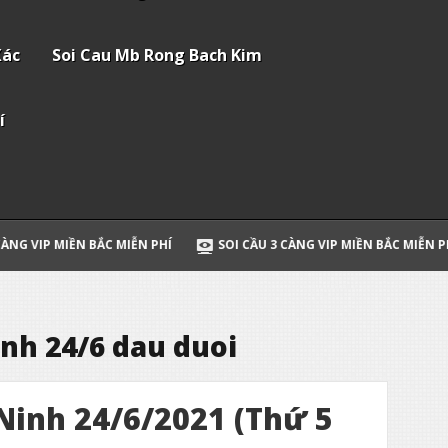
Xác
Soi Cau Mb Rong Bach Kim
í
PHÍ
SOI CẦU 3 CÀNG VIP MIỀN BẮC MIỄN PHÍ – DỰ ĐOÁN 247
nh 24/6 dau duoi
Ninh 24/6/2021 (Thứ 5