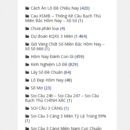
Cách Ăn Lô Đề Chiều Nay
(420)
Cau XSMB – Thống Kê Cầu Bạch Thủ
Miền Bắc Hôm Nay – Xổ Số
(1)
Chưa phân loại
(4)
Dự đoán KQXS 3 Miền
(1.464)
Giờ Vàng Chốt Số Miền Bắc Hôm Nay –
Xổ Số 666
(1)
Hôm Nay Đánh Con Gì
(459)
Kinh Nghiệm Lô Đề
(829)
Lấy Số Đề Chuẩn
(64)
Lô Đẹp Hôm Nay
(48)
Sổ Mơ
(23)
Soi Cầu 24h – Soi Cầu 247 – Soi Cầu
Bạch Thủ CHÍNH XÁC
(1)
SOI CẦU 3 CÀNG
(1)
Soi Cầu 3 Càng 3 Miền Tỷ Lệ Trúng 99%
(1)
Soi Cầu 3 Càng Miền Nam Cực Chuẩn