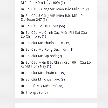
Miễn Phí Hôm Nay 100%
(1)
Soi Cầu 3 Càng VIP Miền Bắc Miễn Phí
(1)
Soi Cầu 3 Càng VIP Miền Bắc Miễn Phí –
Dự Đoán 247
(1)
Soi Cầu Lô Đề XSMB
(56)
Soi Cầu Mb Chính Xác Miễn Phí Soi Cầu
Lô Chính Xác
(1)
Soi cầu MB chuẩn 100%
(15)
Soi Cau Mb Rong Bach Kim
(1)
Soi cầu MB Víp nhất
(7)
Soi Cầu Miền Bắc Chính Xác 100 – Cầu Lô
XSMB Hôm Nay
(1)
Soi cầu MN chuẩn xác
(9)
Soi cầu MT chuẩn xác
(9)
Soi Lô MB Miễn Phí
(38)
Thông báo
(3)