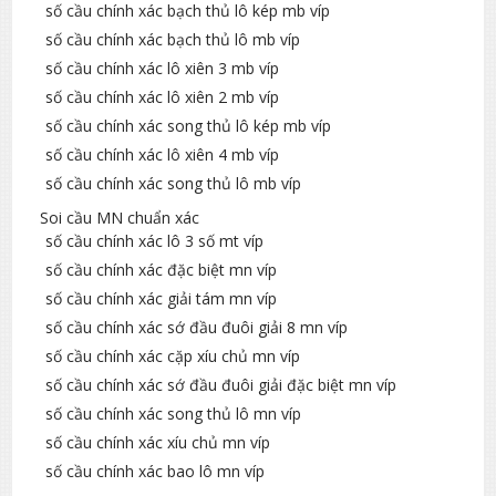
số cầu chính xác bạch thủ lô kép mb víp
số cầu chính xác bạch thủ lô mb víp
số cầu chính xác lô xiên 3 mb víp
số cầu chính xác lô xiên 2 mb víp
số cầu chính xác song thủ lô kép mb víp
số cầu chính xác lô xiên 4 mb víp
số cầu chính xác song thủ lô mb víp
Soi cầu MN chuẩn xác
số cầu chính xác lô 3 số mt víp
số cầu chính xác đặc biệt mn víp
số cầu chính xác giải tám mn víp
số cầu chính xác sớ đầu đuôi giải 8 mn víp
số cầu chính xác cặp xíu chủ mn víp
số cầu chính xác sớ đầu đuôi giải đặc biệt mn víp
số cầu chính xác song thủ lô mn víp
số cầu chính xác xíu chủ mn víp
số cầu chính xác bao lô mn víp