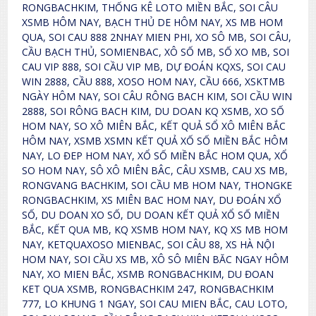
RONGBACHKIM, THỐNG KÊ LOTO MIỀN BẮC, SOI CÂU
XSMB HÔM NAY, BẠCH THỦ DE HÔM NAY, XS MB HOM
QUA, SOI CAU 888 2NHAY MIEN PHI, XO SÔ MB, SOI CÂU,
CẦU BẠCH THỦ, SOMIENBAC, XÔ SỐ MB, SỐ XO MB, SOI
CAU VIP 888, SOI CẦU VIP MB, DỰ ĐOÁN KQXS, SOI CAU
WIN 2888, CẦU 888, XOSO HOM NAY, CẦU 666, XSKTMB
NGÀY HÔM NAY, SOI CÂU RÔNG BACH KIM, SOI CẦU WIN
2888, SOI RÔNG BACH KIM, DU DOAN KQ XSMB, XO SỐ
HOM NAY, SO XÔ MIÊN BẮC, KẾT QUẢ SỔ XÔ MIÊN BẮC
HÔM NAY, XSMB XSMN KẾT QUẢ XỐ SỐ MIỀN BẮC HÔM
NAY, LO ĐEP HOM NAY, XỔ SỐ MIỀN BẮC HOM QUA, XỔ
SO HOM NAY, SÔ XÔ MIÊN BÂC, CÂU XSMB, CAU XS MB,
RONGVANG BACHKIM, SOI CẦU MB HOM NAY, THONGKE
RONGBACHKIM, XS MIÊN BAC HOM NAY, DU ĐOÁN XỔ
SỐ, DU DOAN XO SỐ, DU DOAN KẾT QUẢ XỔ SỐ MIỀN
BẮC, KẾT QUA MB, KQ XSMB HOM NAY, KQ XS MB HOM
NAY, KETQUAXOSO MIENBAC, SOI CÂU 88, XS HÀ NỘI
HOM NAY, SOI CẦU XS MB, XÔ SÔ MIÊN BĂC NGAY HÔM
NAY, XO MIEN BẮC, XSMB RONGBACHKIM, DU ĐOAN
KET QUA XSMB, RONGBACHKIM 247, RONGBACHKIM
777, LO KHUNG 1 NGAY, SOI CAU MIEN BẮC, CAU LOTO,