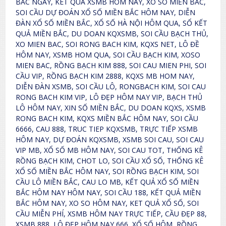
BẮC NGÀY, KET QUA XSMB HOM NAY, XO SO MIỀN BẮC,
SOI CẦU DỰ ĐOÁN XỔ SỐ MIỀN BẮC HÔM NAY, DIỄN
ĐÀN XỔ SỐ MIỀN BẮC, XỔ SỐ HÀ NỘI HÔM QUA, SỔ KẾT
QUẢ MIỀN BẮC, DU DOAN KQXSMB, SOI CẦU BẠCH THỦ,
XO MIEN BAC, SOI RONG BACH KIM, KQXS NET, LÔ ĐỀ
HÔM NAY, XSMB HOM QUA, SOI CẦU BẠCH KIM, XOSO
MIEN BAC, RỒNG BẠCH KIM 888, SOI CAU MIEN PHI, SOI
CẦU VIP, RỒNG BẠCH KIM 2888, KQXS MB HOM NAY,
DIỄN ĐÀN XSMB, SOI CẦU LÔ, RONGBACH KIM, SOI CAU
RONG BACH KIM VIP, LÔ ĐẸP HÔM NAY VIP, BẠCH THỦ
LÔ HÔM NAY, XIN SỐ MIỀN BẮC, DU DOAN KQXS, XSMB
RONG BACH KIM, KQXS MIỀN BẮC HÔM NAY, SOI CẦU
6666, CAU 888, TRUC TIEP KQXSMB, TRỰC TIẾP XSMB
HÔM NAY, DỰ ĐOÁN KQXSMB, XSMB SOI CAU, SOI CAU
VIP MB, XỔ SỐ MB HÔM NAY, SOI CAU TOT, THỐNG KÊ
RỒNG BẠCH KIM, CHOT LO, SOI CẦU XỔ SỐ, THỐNG KÊ
XỔ SỐ MIỀN BẮC HÔM NAY, SOI RỒNG BẠCH KIM, SOI
CẦU LÔ MIỀN BẮC, CAU LO MB, KẾT QUẢ XỔ SỐ MIỀN
BẮC HÔM NAY HÔM NAY, SOI CẦU 188, KẾT QUẢ MIỀN
BẮC HÔM NAY, XO SO HÔM NAY, KET QUẢ XỔ SỐ, SOI
CẦU MIỄN PHÍ, XSMB HÔM NAY TRỰC TIẾP, CẦU ĐẸP 88,
XSMB 888, LÔ ĐẸP HÔM NAY 666, XỔ SỐ HÔM, RỒNG