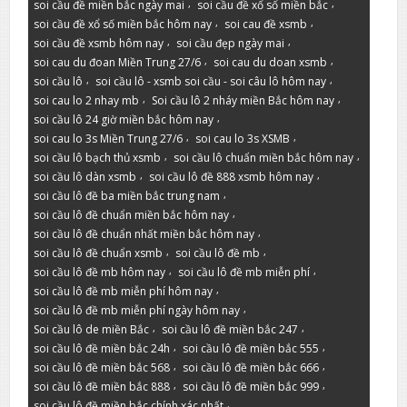
,
,
soi cầu đề miền bắc ngày mai
soi cầu đề xổ số miền bắc
,
,
soi cầu đề xổ số miền bắc hôm nay
soi cau đề xsmb
,
,
soi cầu đề xsmb hôm nay
soi cầu đẹp ngày mai
,
,
soi cau du đoan Miền Trung 27/6
soi cau du doan xsmb
,
,
soi cầu lô
soi cầu lô - xsmb soi cầu - soi câu lô hôm nay
,
,
soi cau lo 2 nhay mb
Soi cầu lô 2 nháy miền Bắc hôm nay
,
soi cầu lô 24 giờ miền bắc hôm nay
,
,
soi cau lo 3s Miền Trung 27/6
soi cau lo 3s XSMB
,
,
soi cầu lô bạch thủ xsmb
soi cầu lô chuẩn miền bắc hôm nay
,
,
soi cầu lô dàn xsmb
soi cầu lô đề 888 xsmb hôm nay
,
soi cầu lô đề ba miền bắc trung nam
,
soi cầu lô đề chuẩn miền bắc hôm nay
,
soi cầu lô đề chuẩn nhất miền bắc hôm nay
,
,
soi cầu lô đề chuẩn xsmb
soi cầu lô đề mb
,
,
soi cầu lô đề mb hôm nay
soi cầu lô đề mb miễn phí
,
soi cầu lô đề mb miễn phí hôm nay
,
soi cầu lô đề mb miễn phí ngày hôm nay
,
,
Soi cầu lô de miền Bắc
soi cầu lô đề miền bắc 247
,
,
soi cầu lô đề miền bắc 24h
soi cầu lô đề miền bắc 555
,
,
soi cầu lô đề miền bắc 568
soi cầu lô đề miền bắc 666
,
,
soi cầu lô đề miền bắc 888
soi cầu lô đề miền bắc 999
,
soi cầu lô đề miền bắc chính xác nhất