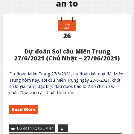
an to
Th6
2021
26
Dự đoán Soi cầu Miền Trung
27/6/2021 (Chủ Nhật – 27/06/2021)
Dự đoán Miền Trung 27/6/2021, dự đoán kết quả đài Miền
Trung hôm nay, soi cầu Miền Trung ngày 27-6-2021, chốt
số lô giải tám, đặc biệt đầu đuôi, bao lô 2 số chính xác
nhất. Dựa vào các thuật toán xác
Read More
Dự đoán KQXS 3 Miền