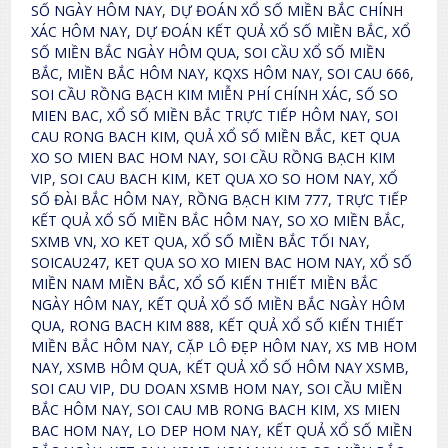
SỐ NGÀY HÔM NAY, DỰ ĐOÁN XỔ SỐ MIỀN BẮC CHÍNH
XÁC HÔM NAY, DỰ ĐOÁN KẾT QUẢ XỔ SỐ MIỀN BẮC, XỔ
SỐ MIỀN BẮC NGÀY HÔM QUA, SOI CẦU XỔ SỐ MIỀN
BẮC, MIỀN BẮC HÔM NAY, KQXS HÔM NAY, SOI CAU 666,
SOI CẦU RỒNG BẠCH KIM MIỄN PHÍ CHÍNH XÁC, SỐ SO
MIEN BAC, XỔ SỐ MIỀN BẮC TRỰC TIẾP HÔM NAY, SOI
CAU RONG BACH KIM, QUẢ XỔ SỐ MIỀN BẮC, KET QUA
XO SO MIEN BAC HOM NAY, SOI CẦU RỒNG BẠCH KIM
VIP, SOI CAU BACH KIM, KET QUA XO SO HOM NAY, XỔ
SỐ ĐÀI BẮC HÔM NAY, RỒNG BẠCH KIM 777, TRỰC TIẾP
KẾT QUẢ XỔ SỐ MIỀN BẮC HÔM NAY, SO XO MIỀN BẮC,
SXMB VN, XO KET QUA, XỔ SỐ MIỀN BẮC TỐI NAY,
SOICAU247, KET QUA SO XO MIEN BAC HOM NAY, XỔ SỐ
MIỀN NAM MIỀN BẮC, XỔ SỐ KIẾN THIẾT MIỀN BẮC
NGÀY HÔM NAY, KẾT QUẢ XỔ SỐ MIỀN BẮC NGÀY HÔM
QUA, RONG BACH KIM 888, KẾT QUẢ XỔ SỐ KIẾN THIẾT
MIỀN BẮC HÔM NAY, CẶP LÔ ĐẸP HÔM NAY, XS MB HOM
NAY, XSMB HÔM QUA, KẾT QUẢ XỔ SỐ HÔM NAY XSMB,
SOI CAU VIP, DU DOAN XSMB HOM NAY, SOI CẦU MIỀN
BẮC HÔM NAY, SOI CAU MB RONG BACH KIM, XS MIEN
BAC HOM NAY, LO DEP HOM NAY, KẾT QUẢ XỔ SỐ MIỀN