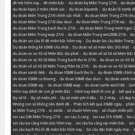
,
,
,
đề mb hôm nay
đề miền bắc
dự đoán kq Miền Trung 27/6
dự đoán
,
,
dự đoán kqxs 3 miền chính xác
du doan kqxsmb
dự đoán lô xsmb n
,
dự đoán Miền Trung 27/6 chính xác nhất
du doan Miền Trung 27/6 chu
,
,
du doan Miền Trung 27/6 dau duoi
du doan Miền Trung 27/6 vip
du 
,
du doan Miền Trung bach thu lo 27/6
du doan Miền Trung minh ngoc 
,
,
du doan Miền Trung wap 27/6
du doan Miền Trung win2888 27/6
dự
,
dự đoán soi cầu lô đề miền bắc hôm nay
Dự đoán Soi cầu Miền Trung
,
,
Dự đoán thống kê XSMB chủ nhật
Dự đoán xổ số miền Bắc chủ nhật
,
du doan xo so Xổ số Miền Bắc dại phát
dự đoán xổ số Xổ số Miền Bắc t
,
du doan xo so Xổ Số Miền Trung bach thu lo 27/6
du doan xo so Xổ Số
,
dự đoán xổ số Xổ Số Miền Trung thần tài 27/6
du doan xo so Xổ Số Miề
,
,
du doan xsmb 666
du doan XSMB bach thu lo
dự đoán XSMB chính x
,
,
du doan XSMB co thuong
du doan XSMB dau duoi
dự đoán xsmb mi
,
,
,
du doan XSMB vip
du doan XSMB wap
du doan xsmb win3188
Giờ
,
,
Hôm nay đánh de con gì miền Bắc
Hôm nay đánh lô con gì
kết quả 
,
,
,
,
lấy số lô
lấy số miễn phí
lấy số miễn phí ở đâu
lô 2 nháy
Lô đẹp 
,
,
Những con số không nên đánh đề
Phân tích kết quả XSMB ngày
phân
,
,
,
sc Miền Trung 27/6
sc xsmb
số chuẩn hôm nay
số chuẩn miễn phí
,
,
,
soi cau 24h Miền Trung 27/6
soi cau 3 cang
soi cau 31h XSMB
Soi 
,
,
soi cầu ba càng miền bắc hôm nay
soi cầu ba càng vip miền bắc
soi
,
,
soi cầu bạch thủ lô đề miền bắc hôm nay
Soi cầu đặc biệt ngày mai