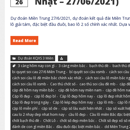
Nhật – 27/06/2021)
26
Dự đoán Miền Trung 27/6/2021, dự đoán kết quả đài Miền Trun
lô giải tám, đặc biệt đầu đuôi, bao lô 2 số chính xác nhất. Dựa
Read More
Dự đoán KQXS 3 Miền
,
,
,
3 càng hôm nay con gì
3 càng miền bắc
bạch thủ đề
bach thủ 
,
,
bi quyet soi cau 27/6 Miền Trung
bí quyết soi cầu xsmb
cách soi cầ
,
cách soi cầu lô đề miền bắc chính xác nhất
cách soi cầu lô miền bắc 
,
,
,
cách soi cầu lô xsmb
Cao thủ chốt số
cao thủ soi cầu đề mb
cặp đ
,
,
cặp đề hôm nay miền bắc
cặp đề hôm nay miền nam
cặp đề hôm na
,
,
,
Cặp lô đẹp
cặp lô đẹp bl
Cặp lô đẹp hôm nay
cặp lô đẹp nhất hô
,
,
,
Cặp lô đẹp trong ngày
Cặp lô kép đẹp hôm nay
cặp lô mb
cặp lô
,
,
,
cặp lô miễn phí
cặp số de
cặp số lâu xuất hiện nhất
cặp số xuất hi
,
,
cau lo 2 nhay dep nhat hom nay
cầu lô đẹp
Cầu lô miền Bắc đặc biệ
,
,
,
chốt bạch thủ đề
Chốt Lô
chốt số đẹp miền bắc
Chốt số đẹp xổ số 
,
,
đánh de con gì miền Bắc
đầu đuôi đặc biệt miền bắc
dd Miền Trung 