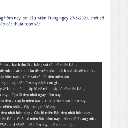
g hôm nay, soi cầu Miền Trung ngày 27-6-2021, chốt số
 vào các thuật toán xác
,
,
,
đề mb
bạch thủ lô
bảng soi cầu đề miền bắc
,
,
,
u đề mb
cách soi cầu đề miền bắc
cách soi cầu đề xsmb
,
,
ngày hôm nay
cách soi cầu lô xiên miền bắc
,
,
ề đẹp
cặp đề hôm nay đánh con gì
,
,
,
y về bao nhiêu
cặp lô đề mb
cặp lô đề miền bắc
,
,
m nay
Cặp lô đẹp nhất ngày hôm nay
,
,
,
 mb đẹp
cap lo mien bac
cap lo mien bac hom nay
,
,
ện nhiều nhất
Cặp song thủ lô đẹp
,
,
t đẹp nhất hôm nay
Cầu lô miền Bắc đẹp nhất hôm nay
,
,
,
miền Bắc
Chốt số miền Bắc hôm nay
đánh đề 3 càng mb
,
,
,
,
27/6
dd XSMB
đề hôm nay
đề mb con gì