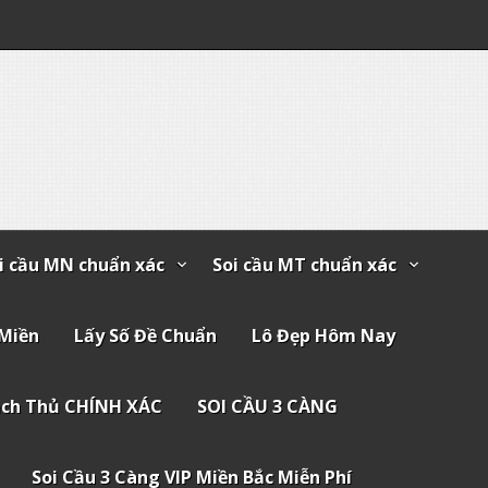
i cầu MN chuẩn xác
Soi cầu MT chuẩn xác
 Miền
Lấy Số Đề Chuẩn
Lô Đẹp Hôm Nay
 Bạch Thủ CHÍNH XÁC
SOI CẦU 3 CÀNG
Soi Cầu 3 Càng VIP Miền Bắc Miễn Phí