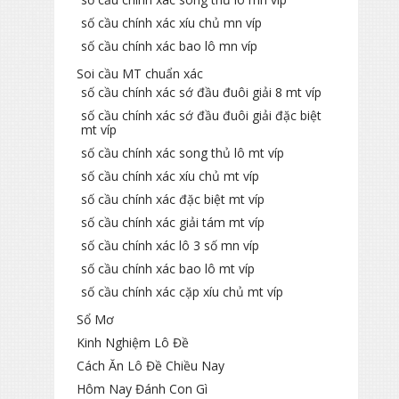
số cầu chính xác xíu chủ mn víp
số cầu chính xác bao lô mn víp
Soi cầu MT chuẩn xác
số cầu chính xác sớ đầu đuôi giải 8 mt víp
số cầu chính xác sớ đầu đuôi giải đặc biệt
mt víp
số cầu chính xác song thủ lô mt víp
số cầu chính xác xíu chủ mt víp
số cầu chính xác đặc biệt mt víp
số cầu chính xác giải tám mt víp
số cầu chính xác lô 3 số mn víp
số cầu chính xác bao lô mt víp
số cầu chính xác cặp xíu chủ mt víp
Sổ Mơ
Kinh Nghiệm Lô Đề
Cách Ăn Lô Đề Chiều Nay
Hôm Nay Đánh Con Gì