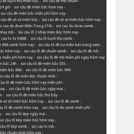
,
,
ầu đề bạch thủ miền bắc
soi cầu đề mb chuẩn
,
,
24 giờ
soi cầu đề miền bắc hom nay
,
soi cầu đề miền bắc miễn phí hôm nay
,
,
 cầu đề xổ số miền bắc
soi cầu đề xổ số miền bắc hôm nay
,
,
oi cau du đoan Miền Trung 27/6
soi cau du doan xsmb
,
,
 nhay mb
Soi cầu lô 2 nháy miền Bắc hôm nay
,
,
i cau lo 3s XSMB
soi cầu lô bạch thủ xsmb
,
,
đề 888 xsmb hôm nay
soi cầu lô đề ba miền bắc trung nam
,
,
,
 bắc hôm nay
soi cầu lô đề chuẩn xsmb
soi cầu lô đề mb
,
mb miễn phí hôm nay
soi cầu lô đề mb miễn phí ngày hôm nay
,
,
ền bắc 24h
soi cầu lô đề miền bắc 555
,
,
 miền bắc 888
soi cầu lô đề miền bắc 999
,
oi cầu lô đề miền Bắc chuẩn nhất
,
 cầu lô đề miền bắc hôm nay miễn phí
,
,
nay
soi cầu lô đề miền bắc ngày mai
,
,
ẩn
soi cầu lô đề miền bắc thứ bảy
,
,
 đề xổ số miền bắc hôm nay
soi cầu lô đề xsmb
,
,
cầu lô đề xsmb hôm nay
soi cầu lô de xsmb miễn phí
,
,
y
soi cầu lô đẹp ngày mai
,
soi cầu lô kép miền bắc hôm nay
,
,
 cầu lô kép xsmb
soi cau lo mb
,
n bắc chuẩn nhất hôm nay