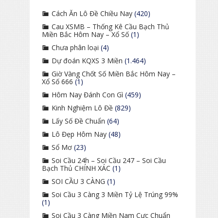
Cách Ăn Lô Đề Chiều Nay
(420)
Cau XSMB – Thống Kê Cầu Bạch Thủ
Miền Bắc Hôm Nay – Xổ Số
(1)
Chưa phân loại
(4)
Dự đoán KQXS 3 Miền
(1.464)
Giờ Vàng Chốt Số Miền Bắc Hôm Nay –
Xổ Số 666
(1)
Hôm Nay Đánh Con Gì
(459)
Kinh Nghiệm Lô Đề
(829)
Lấy Số Đề Chuẩn
(64)
Lô Đẹp Hôm Nay
(48)
Sổ Mơ
(23)
Soi Cầu 24h – Soi Cầu 247 – Soi Cầu
Bạch Thủ CHÍNH XÁC
(1)
SOI CẦU 3 CÀNG
(1)
Soi Cầu 3 Càng 3 Miền Tỷ Lệ Trúng 99%
(1)
Soi Cầu 3 Càng Miền Nam Cực Chuẩn