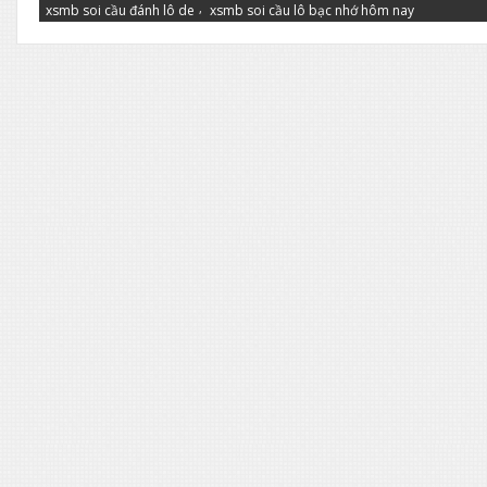
,
xsmb soi cầu đánh lô de
xsmb soi cầu lô bạc nhớ hôm nay