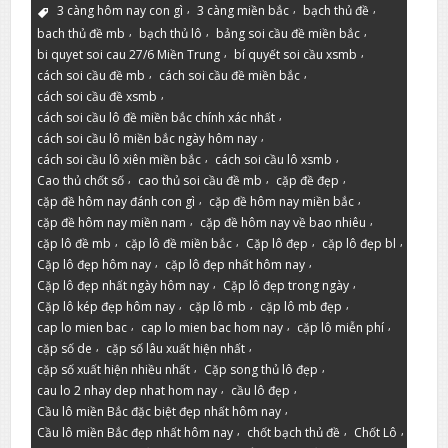
,
,
,
3 càng hôm nay con gì
3 càng miền bắc
bạch thủ đề
,
,
,
bach thủ đề mb
bạch thủ lô
bảng soi cầu đề miền bắc
,
,
bi quyet soi cau 27/6 Miền Trung
bí quyết soi cầu xsmb
,
,
cách soi cầu đề mb
cách soi cầu đề miền bắc
,
cách soi cầu đề xsmb
,
cách soi cầu lô đề miền bắc chính xác nhất
,
cách soi cầu lô miền bắc ngày hôm nay
,
,
cách soi cầu lô xiên miền bắc
cách soi cầu lô xsmb
,
,
,
Cao thủ chốt số
cao thủ soi cầu đề mb
cặp đề đẹp
,
,
cặp đề hôm nay đánh con gì
cặp đề hôm nay miền bắc
,
,
cặp đề hôm nay miền nam
cặp đề hôm nay về bao nhiêu
,
,
,
,
cặp lô đề mb
cặp lô đề miền bắc
Cặp lô đẹp
cặp lô đẹp bl
,
,
Cặp lô đẹp hôm nay
cặp lô đẹp nhất hôm nay
,
,
Cặp lô đẹp nhất ngày hôm nay
Cặp lô đẹp trong ngày
,
,
,
Cặp lô kép đẹp hôm nay
cặp lô mb
cặp lô mb đẹp
,
,
,
cap lo mien bac
cap lo mien bac hom nay
cặp lô miễn phí
,
,
cặp số de
cặp số lâu xuất hiện nhất
,
,
cặp số xuất hiện nhiều nhất
Cặp song thủ lô đẹp
,
,
cau lo 2 nhay dep nhat hom nay
cầu lô đẹp
,
Cầu lô miền Bắc đặc biệt đẹp nhất hôm nay
,
,
,
Cầu lô miền Bắc đẹp nhất hôm nay
chốt bạch thủ đề
Chốt Lô