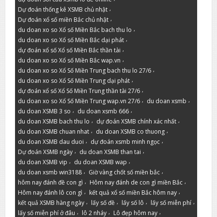
,
Dự đoán thống kê XSMB chủ nhật
,
Dự đoán xổ số miền Bắc chủ nhật
,
du doan xo so Xổ số Miền Bắc bach thu lo
,
du doan xo so Xổ số Miền Bắc dại phát
,
dự đoán xổ số Xổ số Miền Bắc thần tài
,
du doan xo so Xổ số Miền Bắc wap.vn
,
du doan xo so Xổ Số Miền Trung bach thu lo 27/6
,
du doan xo so Xổ Số Miền Trung dại phát
,
dự đoán xổ số Xổ Số Miền Trung thần tài 27/6
,
,
du doan xo so Xổ Số Miền Trung wap.vn 27/6
du doan xsmb
,
,
du doan XSMB 3 so
du doan xsmb 666
,
,
du doan XSMB bach thu lo
dự đoán XSMB chính xác nhất
,
,
du doan XSMB chuan nhat
du doan XSMB co thuong
,
,
du doan XSMB dau duoi
dự đoán xsmb minh ngọc
,
,
Dự đoán XSMB ngày
du doan XSMB than tai
,
,
du doan XSMB vip
du doan XSMB wap
,
,
du doan xsmb win3188
Giờ vàng chốt số miền bắc
,
,
hôm nay đánh đề con gì
Hôm nay đánh de con gì miền Bắc
,
,
Hôm nay đánh lô con gì
kết quả xổ số miền Bắc hôm nay
,
,
,
,
kết quả XSMB hàng ngày
lấy số đề
lấy số lô
lấy số miễn phí
,
,
,
lấy số miễn phí ở đâu
lô 2 nháy
Lô đẹp hôm nay