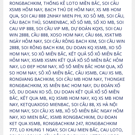
RONGBACHKIM, THỐNG KÊ LOTO MIỀN BẮC, SOI CÂU
XSMB HÔM NAY, BẠCH THỦ DE HÔM NAY, XS MB HOM
QUA, SOI CAU 888 2NHAY MIEN PHI, XO SÔ MB, SOI CÂU,
CẦU BẠCH THỦ, SOMIENBAC, XÔ SỐ MB, SỐ XO MB, SOI
CAU VIP 888, SOI CẦU VIP MB, DỰ ĐOÁN KQXS, SOI CAU
WIN 2888, CẦU 888, XOSO HOM NAY, CẦU 666, XSKTMB
NGÀY HÔM NAY, SOI CÂU RÔNG BACH KIM, SOI CẦU WIN
2888, SOI RÔNG BACH KIM, DU DOAN KQ XSMB, XO SỐ
HOM NAY, SO XÔ MIÊN BẮC, KẾT QUẢ SỔ XÔ MIÊN BẮC
HÔM NAY, XSMB XSMN KẾT QUẢ XỐ SỐ MIỀN BẮC HÔM
NAY, LO ĐEP HOM NAY, XỔ SỐ MIỀN BẮC HOM QUA, XỔ
SO HOM NAY, SÔ XÔ MIÊN BÂC, CÂU XSMB, CAU XS MB,
RONGVANG BACHKIM, SOI CẦU MB HOM NAY, THONGKE
RONGBACHKIM, XS MIÊN BAC HOM NAY, DU ĐOÁN XỔ
SỐ, DU DOAN XO SỐ, DU DOAN KẾT QUẢ XỔ SỐ MIỀN
BẮC, KẾT QUA MB, KQ XSMB HOM NAY, KQ XS MB HOM
NAY, KETQUAXOSO MIENBAC, SOI CÂU 88, XS HÀ NỘI
HOM NAY, SOI CẦU XS MB, XÔ SÔ MIÊN BĂC NGAY HÔM
NAY, XO MIEN BẮC, XSMB RONGBACHKIM, DU ĐOAN
KET QUA XSMB, RONGBACHKIM 247, RONGBACHKIM
777, LO KHUNG 1 NGAY, SOI CAU MIEN BẮC, CAU LOTO,