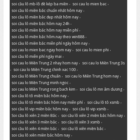
,
,
soi cầu lô mb-lô đề kép ba miền
soi cau lo mien bac
,
soi cầu lô miền bắc chuẩn nhất hôm nay
,
soi cầu lô miền bắc đẹp nhất hôm nay
,
soi cầu lô miền bắc hôm nay 24h
,
soi cầu lô miền bắc hôm nay miễn phí
,
soi cầu lô miền bắc hôm.nay theo win888
,
soi cầu lô miền bắc miễn phí ngày hôm nay
,
,
soi cau lo mien bac ngay hom nay
soi cau lo mien phi
,
soi cầu lô miễn phí ngày mai
,
soi cau lo Miền Trung 2 nhay hom nay
soi cau lo Miền Trung 3s
,
,
soi cau lo Miền Trung chinh xac 100
,
,
soi cầu lô Miền Trung chuẩn
soi cau lo Miền Trung hom nay
,
soi cau lo Miền Trung minh ngoc
,
,
soi cau lo Miền Trung rong bach kim
soi cầu lô mn âm dương
,
soi cầu lô tô miền bắc hôm nay
,
,
soi cầu lô tô miền bắc hôm nay miễn phí
soi cầu lô tô xsmb
,
,
soi cầu lô vip miền bắc hôm nay
soi cầu lô vip xsmb
,
,
Soi cầu lô xiên 2 miền Bắc
soi cầu lô xiên 2 miền bắc hôm nay
,
,
soi cầu lô xiên 3 miền bắc
soi cầu lô xiên 3 xsmb
,
,
soi cầu lô xiên 4 miền bắc
soi cầu lô xiên miền bắc
,
soi cầu lô xiên miền bắc hôm nay