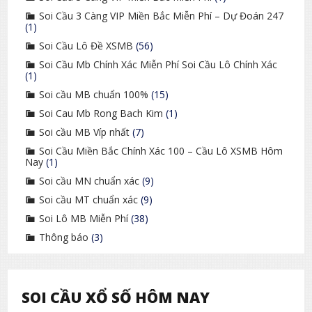
Soi Cầu 3 Càng VIP Miền Bắc Miễn Phí – Dự Đoán 247
(1)
Soi Cầu Lô Đề XSMB
(56)
Soi Cầu Mb Chính Xác Miễn Phí Soi Cầu Lô Chính Xác
(1)
Soi cầu MB chuẩn 100%
(15)
Soi Cau Mb Rong Bach Kim
(1)
Soi cầu MB Víp nhất
(7)
Soi Cầu Miền Bắc Chính Xác 100 – Cầu Lô XSMB Hôm
Nay
(1)
Soi cầu MN chuẩn xác
(9)
Soi cầu MT chuẩn xác
(9)
Soi Lô MB Miễn Phí
(38)
Thông báo
(3)
SOI CẦU XỔ SỐ HÔM NAY