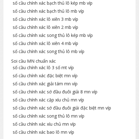
số cầu chính xác bạch thủ lô kép mb víp
số cầu chính xác bạch thủ lô mb víp
số cầu chính xác lô xiên 3 mb víp
số cầu chính xác lô xiên 2 mb víp
số cầu chính xác song thủ lô kép mb víp
số cầu chính xác lô xiên 4 mb víp
số cầu chính xác song thủ lô mb víp
Soi cầu MN chuẩn xác
số cầu chính xác lô 3 số mt víp
số cầu chính xác đặc biệt mn víp
số cầu chính xác giải tám mn víp
số cầu chính xác sớ đầu đuôi giải 8 mn víp
số cầu chính xác cặp xíu chủ mn víp
số cầu chính xác sớ đầu đuôi giải đặc biệt mn víp
số cầu chính xác song thủ lô mn víp
số cầu chính xác xíu chủ mn víp
số cầu chính xác bao lô mn víp