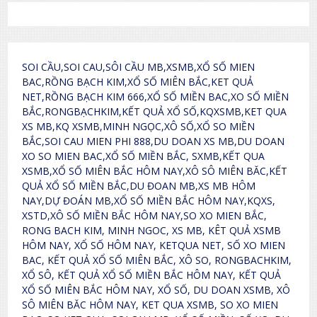
SOI CẦU,SOI CAU,SÔI CẦU MB,XSMB,XỔ SỐ MIEN
BAC,RỒNG BẠCH KIM,XỔ SỐ MIÊN BẮC,KET QUẢ
NET,RỒNG BẠCH KIM 666,XỔ SỐ MIỀN BAC,XO SỐ MIỀN
BẮC,RONGBẠCHKIM,KẾT QUẢ XỔ SỐ,KQXSMB,KET QUA
XS MB,KQ XSMB,MINH NGỌC,XÔ SỐ,XỔ SO MIỀN
BẮC,SOI CAU MIEN PHI 888,DU DOAN XS MB,DU DOAN
XO SO MIEN BAC,XỔ SỐ MIỀN BẮC, SXMB,KẾT QUA
XSMB,XỔ SỐ MIÊN BẮC HÔM NAY,XÔ SÔ MIÊN BĂC,KẾT
QUẢ XỔ SỐ MIỀN BẮC,DU ĐOAN MB,XS MB HÔM
NAY,DỰ ĐOÁN MB,XỔ SỐ MIỀN BẮC HÔM NAY,KQXS,
XSTD,XÔ SỐ MIỀN BẮC HÔM NAY,SO XO MIEN BẮC,
RONG BACH KIM, MINH NGOC, XS MB, KÊT QUẢ XSMB
HÔM NAY, XỔ SỐ HÔM NAY, KETQUA NET, SỐ XO MIEN
BAC, KẾT QUẢ XỔ SỐ MIÊN BẮC, XÔ SO, RONGBACHKIM,
XỔ SÔ, KẾT QUẢ XỔ SỐ MIỀN BẮC HÔM NAY, KẾT QUẢ
XỔ SỐ MIÊN BẮC HÔM NAY, XỔ SỐ, DU DOAN XSMB, XÔ
SÔ MIÊN BĂC HÔM NAY, KET QUA XSMB, SO XO MIEN