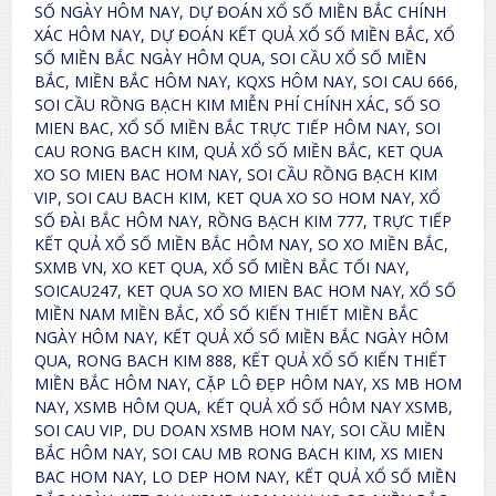
SỐ NGÀY HÔM NAY, DỰ ĐOÁN XỔ SỐ MIỀN BẮC CHÍNH
XÁC HÔM NAY, DỰ ĐOÁN KẾT QUẢ XỔ SỐ MIỀN BẮC, XỔ
SỐ MIỀN BẮC NGÀY HÔM QUA, SOI CẦU XỔ SỐ MIỀN
BẮC, MIỀN BẮC HÔM NAY, KQXS HÔM NAY, SOI CAU 666,
SOI CẦU RỒNG BẠCH KIM MIỄN PHÍ CHÍNH XÁC, SỐ SO
MIEN BAC, XỔ SỐ MIỀN BẮC TRỰC TIẾP HÔM NAY, SOI
CAU RONG BACH KIM, QUẢ XỔ SỐ MIỀN BẮC, KET QUA
XO SO MIEN BAC HOM NAY, SOI CẦU RỒNG BẠCH KIM
VIP, SOI CAU BACH KIM, KET QUA XO SO HOM NAY, XỔ
SỐ ĐÀI BẮC HÔM NAY, RỒNG BẠCH KIM 777, TRỰC TIẾP
KẾT QUẢ XỔ SỐ MIỀN BẮC HÔM NAY, SO XO MIỀN BẮC,
SXMB VN, XO KET QUA, XỔ SỐ MIỀN BẮC TỐI NAY,
SOICAU247, KET QUA SO XO MIEN BAC HOM NAY, XỔ SỐ
MIỀN NAM MIỀN BẮC, XỔ SỐ KIẾN THIẾT MIỀN BẮC
NGÀY HÔM NAY, KẾT QUẢ XỔ SỐ MIỀN BẮC NGÀY HÔM
QUA, RONG BACH KIM 888, KẾT QUẢ XỔ SỐ KIẾN THIẾT
MIỀN BẮC HÔM NAY, CẶP LÔ ĐẸP HÔM NAY, XS MB HOM
NAY, XSMB HÔM QUA, KẾT QUẢ XỔ SỐ HÔM NAY XSMB,
SOI CAU VIP, DU DOAN XSMB HOM NAY, SOI CẦU MIỀN
BẮC HÔM NAY, SOI CAU MB RONG BACH KIM, XS MIEN
BAC HOM NAY, LO DEP HOM NAY, KẾT QUẢ XỔ SỐ MIỀN