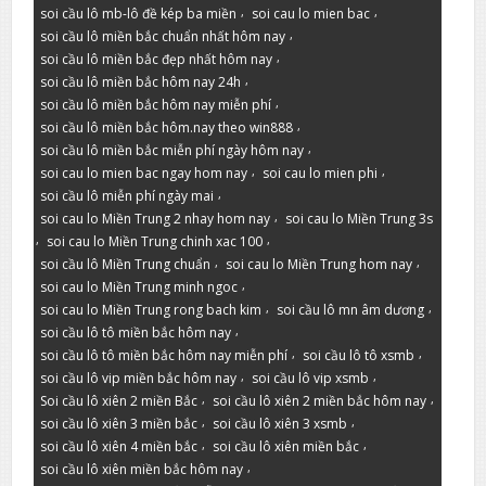
,
,
soi cầu lô mb-lô đề kép ba miền
soi cau lo mien bac
,
soi cầu lô miền bắc chuẩn nhất hôm nay
,
soi cầu lô miền bắc đẹp nhất hôm nay
,
soi cầu lô miền bắc hôm nay 24h
,
soi cầu lô miền bắc hôm nay miễn phí
,
soi cầu lô miền bắc hôm.nay theo win888
,
soi cầu lô miền bắc miễn phí ngày hôm nay
,
,
soi cau lo mien bac ngay hom nay
soi cau lo mien phi
,
soi cầu lô miễn phí ngày mai
,
soi cau lo Miền Trung 2 nhay hom nay
soi cau lo Miền Trung 3s
,
,
soi cau lo Miền Trung chinh xac 100
,
,
soi cầu lô Miền Trung chuẩn
soi cau lo Miền Trung hom nay
,
soi cau lo Miền Trung minh ngoc
,
,
soi cau lo Miền Trung rong bach kim
soi cầu lô mn âm dương
,
soi cầu lô tô miền bắc hôm nay
,
,
soi cầu lô tô miền bắc hôm nay miễn phí
soi cầu lô tô xsmb
,
,
soi cầu lô vip miền bắc hôm nay
soi cầu lô vip xsmb
,
,
Soi cầu lô xiên 2 miền Bắc
soi cầu lô xiên 2 miền bắc hôm nay
,
,
soi cầu lô xiên 3 miền bắc
soi cầu lô xiên 3 xsmb
,
,
soi cầu lô xiên 4 miền bắc
soi cầu lô xiên miền bắc
,
soi cầu lô xiên miền bắc hôm nay