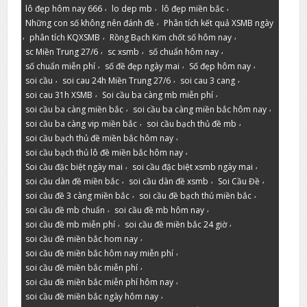
,
,
,
lô đẹp hôm nay 666
lo dep mb
lô đẹp miền bắc
,
Những con số không nên đánh đề
Phân tích kết quả XSMB ngày
,
,
,
phân tích KQXSMB
Rồng Bạch Kim chốt số hôm nay
,
,
,
sc Miền Trung 27/6
sc xsmb
số chuẩn hôm nay
,
,
,
số chuẩn miễn phí
số đề đẹp ngày mai
Số đẹp hôm nay
,
,
,
soi cầu
soi cau 24h Miền Trung 27/6
soi cau 3 cang
,
,
soi cau 31h XSMB
Soi cầu ba càng mb miễn phí
,
,
soi cầu ba càng miền bắc
soi cầu ba càng miền bắc hôm nay
,
,
soi cầu ba càng vip miền bắc
soi cầu bạch thủ đề mb
,
soi cầu bạch thủ đề miền bắc hôm nay
,
soi cầu bạch thủ lô đề miền bắc hôm nay
,
,
Soi cầu đặc biệt ngày mai
soi cầu đặc biệt xsmb ngày mai
,
,
,
soi cầu dàn đề miền bắc
soi cầu dàn đề xsmb
Soi Cầu Đề
,
,
soi cầu đề 3 càng miền bắc
soi cầu đề bạch thủ miền bắc
,
,
soi cầu đề mb chuẩn
soi cầu đề mb hôm nay
,
,
soi cầu đề mb miễn phí
soi cầu đề miền bắc 24 giờ
,
soi cầu đề miền bắc hom nay
,
soi cầu đề miền bắc hôm nay miễn phí
,
soi cầu đề miền bắc miễn phí
,
soi cầu đề miền bắc miễn phí hôm nay
,
soi cầu đề miền bắc ngày hôm nay