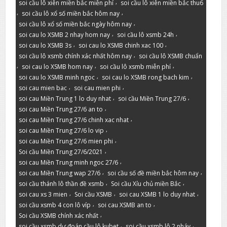
,
soi cầu lô xiên miền bắc miễn phí
soi cầu lô xiên miền bắc thu6
,
,
soi cầu lô xổ số miền bắc hôm nay
,
soi cầu lô xổ số miền bắc ngày hôm nay
,
,
soi cau lo XSMB 2 nhay hom nay
soi cầu lô xsmb 24h
,
,
soi cau lo XSMB 3s
soi cau lo XSMB chinh xac 100
,
soi cầu lô xsmb chính xác nhất hôm nay
soi cầu lô XSMB chuẩn
,
,
,
soi cau lo XSMB hom nay
soi cầu lô xsmb miễn phí
,
,
soi cau lo XSMB minh ngoc
soi cau lo XSMB rong bach kim
,
,
soi cau mien bac
soi cau mien phi
,
,
soi cau Miền Trung 1 lo duy nhat
soi cầu Miền Trung 27/6
,
soi cau Miền Trung 27/6 an to
,
soi cau Miền Trung 27/6 chinh xac nhat
,
soi cau Miền Trung 27/6 lo vip
,
soi cau Miền Trung 27/6 mien phi
,
Soi cầu Miền Trung 27/6/2021
,
soi cau Miền Trung minh ngoc 27/6
,
,
soi cau Miền Trung wap 27/6
soi cầu số đề miền bắc hôm nay
,
,
soi cầu thánh lô thần đề xsmb
Soi cầu Xỉu chủ miền Bắc
,
,
,
soi cau xs 3 mien
Soi cầu XSMB
soi cau XSMB 1 lo duy nhat
,
,
soi cầu xsmb 4 con lô víp
soi cau XSMB an to
,
Soi cầu XSMB chính xác nhất
,
,
soi cầu xsmb dự đoán cầu lô kubet
soi cầu xsmb lô 2 nháy