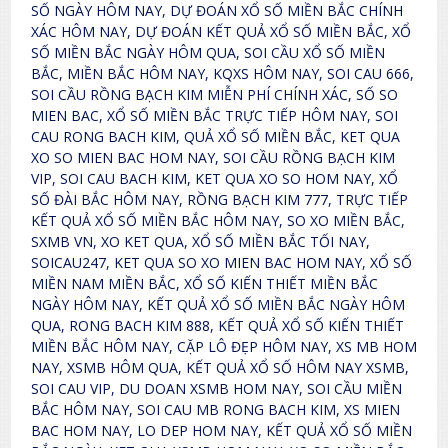
SỐ NGÀY HÔM NAY, DỰ ĐOÁN XỔ SỐ MIỀN BẮC CHÍNH
XÁC HÔM NAY, DỰ ĐOÁN KẾT QUẢ XỔ SỐ MIỀN BẮC, XỔ
SỐ MIỀN BẮC NGÀY HÔM QUA, SOI CẦU XỔ SỐ MIỀN
BẮC, MIỀN BẮC HÔM NAY, KQXS HÔM NAY, SOI CAU 666,
SOI CẦU RỒNG BẠCH KIM MIỄN PHÍ CHÍNH XÁC, SỐ SO
MIEN BAC, XỔ SỐ MIỀN BẮC TRỰC TIẾP HÔM NAY, SOI
CAU RONG BACH KIM, QUẢ XỔ SỐ MIỀN BẮC, KET QUA
XO SO MIEN BAC HOM NAY, SOI CẦU RỒNG BẠCH KIM
VIP, SOI CAU BACH KIM, KET QUA XO SO HOM NAY, XỔ
SỐ ĐÀI BẮC HÔM NAY, RỒNG BẠCH KIM 777, TRỰC TIẾP
KẾT QUẢ XỔ SỐ MIỀN BẮC HÔM NAY, SO XO MIỀN BẮC,
SXMB VN, XO KET QUA, XỔ SỐ MIỀN BẮC TỐI NAY,
SOICAU247, KET QUA SO XO MIEN BAC HOM NAY, XỔ SỐ
MIỀN NAM MIỀN BẮC, XỔ SỐ KIẾN THIẾT MIỀN BẮC
NGÀY HÔM NAY, KẾT QUẢ XỔ SỐ MIỀN BẮC NGÀY HÔM
QUA, RONG BACH KIM 888, KẾT QUẢ XỔ SỐ KIẾN THIẾT
MIỀN BẮC HÔM NAY, CẶP LÔ ĐẸP HÔM NAY, XS MB HOM
NAY, XSMB HÔM QUA, KẾT QUẢ XỔ SỐ HÔM NAY XSMB,
SOI CAU VIP, DU DOAN XSMB HOM NAY, SOI CẦU MIỀN
BẮC HÔM NAY, SOI CAU MB RONG BACH KIM, XS MIEN
BAC HOM NAY, LO DEP HOM NAY, KẾT QUẢ XỔ SỐ MIỀN