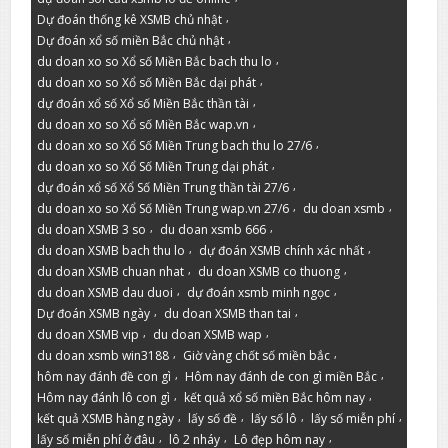
,
Dự đoán thống kê XSMB chủ nhật
,
Dự đoán xổ số miền Bắc chủ nhật
,
du doan xo so Xổ số Miền Bắc bach thu lo
,
du doan xo so Xổ số Miền Bắc dại phát
,
dự đoán xổ số Xổ số Miền Bắc thần tài
,
du doan xo so Xổ số Miền Bắc wap.vn
,
du doan xo so Xổ Số Miền Trung bach thu lo 27/6
,
du doan xo so Xổ Số Miền Trung dại phát
,
dự đoán xổ số Xổ Số Miền Trung thần tài 27/6
,
,
du doan xo so Xổ Số Miền Trung wap.vn 27/6
du doan xsmb
,
,
du doan XSMB 3 so
du doan xsmb 666
,
,
du doan XSMB bach thu lo
dự đoán XSMB chính xác nhất
,
,
du doan XSMB chuan nhat
du doan XSMB co thuong
,
,
du doan XSMB dau duoi
dự đoán xsmb minh ngọc
,
,
Dự đoán XSMB ngày
du doan XSMB than tai
,
,
du doan XSMB vip
du doan XSMB wap
,
,
du doan xsmb win3188
Giờ vàng chốt số miền bắc
,
,
hôm nay đánh đề con gì
Hôm nay đánh de con gì miền Bắc
,
,
Hôm nay đánh lô con gì
kết quả xổ số miền Bắc hôm nay
,
,
,
,
kết quả XSMB hàng ngày
lấy số đề
lấy số lô
lấy số miễn phí
,
,
,
lấy số miễn phí ở đâu
lô 2 nháy
Lô đẹp hôm nay