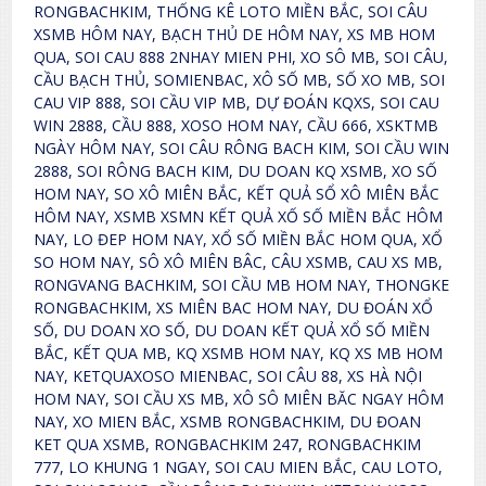
RONGBACHKIM, THỐNG KÊ LOTO MIỀN BẮC, SOI CÂU
XSMB HÔM NAY, BẠCH THỦ DE HÔM NAY, XS MB HOM
QUA, SOI CAU 888 2NHAY MIEN PHI, XO SÔ MB, SOI CÂU,
CẦU BẠCH THỦ, SOMIENBAC, XÔ SỐ MB, SỐ XO MB, SOI
CAU VIP 888, SOI CẦU VIP MB, DỰ ĐOÁN KQXS, SOI CAU
WIN 2888, CẦU 888, XOSO HOM NAY, CẦU 666, XSKTMB
NGÀY HÔM NAY, SOI CÂU RÔNG BACH KIM, SOI CẦU WIN
2888, SOI RÔNG BACH KIM, DU DOAN KQ XSMB, XO SỐ
HOM NAY, SO XÔ MIÊN BẮC, KẾT QUẢ SỔ XÔ MIÊN BẮC
HÔM NAY, XSMB XSMN KẾT QUẢ XỐ SỐ MIỀN BẮC HÔM
NAY, LO ĐEP HOM NAY, XỔ SỐ MIỀN BẮC HOM QUA, XỔ
SO HOM NAY, SÔ XÔ MIÊN BÂC, CÂU XSMB, CAU XS MB,
RONGVANG BACHKIM, SOI CẦU MB HOM NAY, THONGKE
RONGBACHKIM, XS MIÊN BAC HOM NAY, DU ĐOÁN XỔ
SỐ, DU DOAN XO SỐ, DU DOAN KẾT QUẢ XỔ SỐ MIỀN
BẮC, KẾT QUA MB, KQ XSMB HOM NAY, KQ XS MB HOM
NAY, KETQUAXOSO MIENBAC, SOI CÂU 88, XS HÀ NỘI
HOM NAY, SOI CẦU XS MB, XÔ SÔ MIÊN BĂC NGAY HÔM
NAY, XO MIEN BẮC, XSMB RONGBACHKIM, DU ĐOAN
KET QUA XSMB, RONGBACHKIM 247, RONGBACHKIM
777, LO KHUNG 1 NGAY, SOI CAU MIEN BẮC, CAU LOTO,