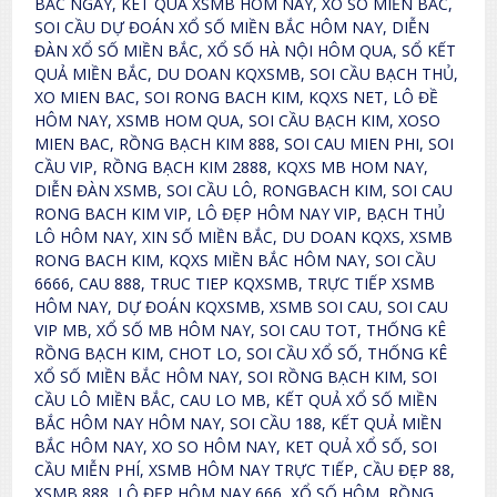
BẮC NGÀY, KET QUA XSMB HOM NAY, XO SO MIỀN BẮC,
SOI CẦU DỰ ĐOÁN XỔ SỐ MIỀN BẮC HÔM NAY, DIỄN
ĐÀN XỔ SỐ MIỀN BẮC, XỔ SỐ HÀ NỘI HÔM QUA, SỔ KẾT
QUẢ MIỀN BẮC, DU DOAN KQXSMB, SOI CẦU BẠCH THỦ,
XO MIEN BAC, SOI RONG BACH KIM, KQXS NET, LÔ ĐỀ
HÔM NAY, XSMB HOM QUA, SOI CẦU BẠCH KIM, XOSO
MIEN BAC, RỒNG BẠCH KIM 888, SOI CAU MIEN PHI, SOI
CẦU VIP, RỒNG BẠCH KIM 2888, KQXS MB HOM NAY,
DIỄN ĐÀN XSMB, SOI CẦU LÔ, RONGBACH KIM, SOI CAU
RONG BACH KIM VIP, LÔ ĐẸP HÔM NAY VIP, BẠCH THỦ
LÔ HÔM NAY, XIN SỐ MIỀN BẮC, DU DOAN KQXS, XSMB
RONG BACH KIM, KQXS MIỀN BẮC HÔM NAY, SOI CẦU
6666, CAU 888, TRUC TIEP KQXSMB, TRỰC TIẾP XSMB
HÔM NAY, DỰ ĐOÁN KQXSMB, XSMB SOI CAU, SOI CAU
VIP MB, XỔ SỐ MB HÔM NAY, SOI CAU TOT, THỐNG KÊ
RỒNG BẠCH KIM, CHOT LO, SOI CẦU XỔ SỐ, THỐNG KÊ
XỔ SỐ MIỀN BẮC HÔM NAY, SOI RỒNG BẠCH KIM, SOI
CẦU LÔ MIỀN BẮC, CAU LO MB, KẾT QUẢ XỔ SỐ MIỀN
BẮC HÔM NAY HÔM NAY, SOI CẦU 188, KẾT QUẢ MIỀN
BẮC HÔM NAY, XO SO HÔM NAY, KET QUẢ XỔ SỐ, SOI
CẦU MIỄN PHÍ, XSMB HÔM NAY TRỰC TIẾP, CẦU ĐẸP 88,
XSMB 888, LÔ ĐẸP HÔM NAY 666, XỔ SỐ HÔM, RỒNG