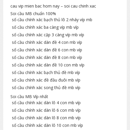
cau vip mien bac hom nay – soi cau chinh xac
Soi cầu MB chuẩn 100%
số cầu chính xác bạch thủ lô 2 nháy víp mb
số cầu chính xác ba càng víp mb víp
số cầu chính xác cặp 3 càng víp mb víp
số cầu chính xác dàn đề 4 con mb víp
số cầu chính xác dàn đề 6 con mb víp
số cầu chính xác dàn đề 8 con mb víp
số cầu chính xác dàn đề 10 con mb víp
số cầu chính xác bạch thủ đề mb víp
số cầu chính xác đề đầu đuôi mb víp
số cầu chính xác song thủ đề mb víp
Soi cầu MB Víp nhất
số cầu chính xác dàn lô 4 con mb víp
số cầu chính xác dàn lô 6 con mb víp
số cầu chính xác dàn lô 8 con mb víp
số cầu chính xác dàn lô 10 con mb víp