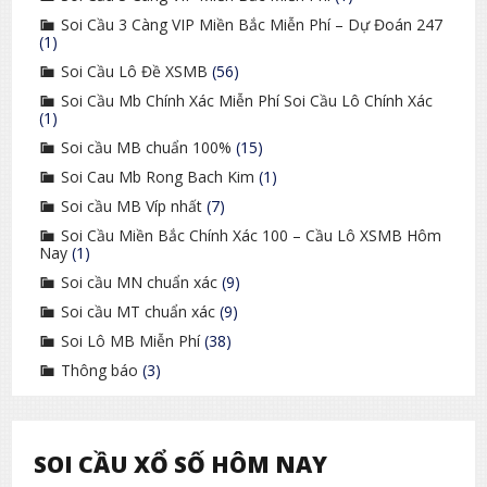
Soi Cầu 3 Càng VIP Miền Bắc Miễn Phí – Dự Đoán 247
(1)
Soi Cầu Lô Đề XSMB
(56)
Soi Cầu Mb Chính Xác Miễn Phí Soi Cầu Lô Chính Xác
(1)
Soi cầu MB chuẩn 100%
(15)
Soi Cau Mb Rong Bach Kim
(1)
Soi cầu MB Víp nhất
(7)
Soi Cầu Miền Bắc Chính Xác 100 – Cầu Lô XSMB Hôm
Nay
(1)
Soi cầu MN chuẩn xác
(9)
Soi cầu MT chuẩn xác
(9)
Soi Lô MB Miễn Phí
(38)
Thông báo
(3)
SOI CẦU XỔ SỐ HÔM NAY