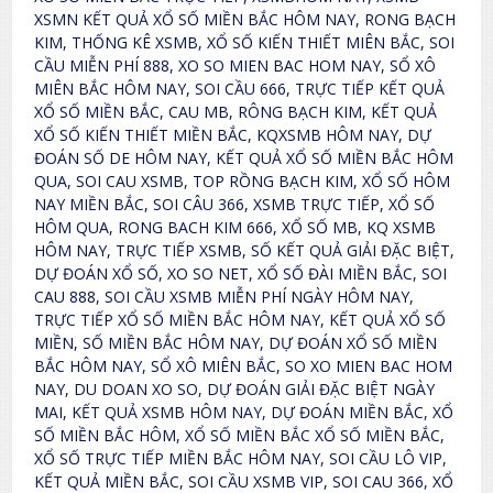
XSMN KẾT QUẢ XỔ SỐ MIỀN BẮC HÔM NAY, RONG BẠCH
KIM, THỐNG KÊ XSMB, XỔ SỐ KIẾN THIẾT MIÊN BẮC, SOI
CẦU MIỄN PHÍ 888, XO SO MIEN BAC HOM NAY, SỔ XÔ
MIÊN BẮC HÔM NAY, SOI CẦU 666, TRỰC TIẾP KẾT QUẢ
XỔ SỐ MIỀN BẮC, CAU MB, RÔNG BẠCH KIM, KẾT QUẢ
XỔ SỐ KIẾN THIẾT MIỀN BẮC, KQXSMB HÔM NAY, DỰ
ĐOÁN SỐ DE HÔM NAY, KẾT QUẢ XỔ SỐ MIỀN BẮC HÔM
QUA, SOI CAU XSMB, TOP RỒNG BẠCH KIM, XỔ SỐ HÔM
NAY MIỀN BẮC, SOI CÂU 366, XSMB TRỰC TIẾP, XỔ SỐ
HÔM QUA, RONG BACH KIM 666, XỔ SỐ MB, KQ XSMB
HÔM NAY, TRỰC TIẾP XSMB, SỐ KẾT QUẢ GIẢI ĐẶC BIỆT,
DỰ ĐOÁN XỔ SỐ, XO SO NET, XỔ SỐ ĐÀI MIỀN BẮC, SOI
CAU 888, SOI CẦU XSMB MIỄN PHÍ NGÀY HÔM NAY,
TRỰC TIẾP XỔ SỐ MIỀN BẮC HÔM NAY, KẾT QUẢ XỔ SỐ
MIỀN, SỐ MIỀN BẮC HÔM NAY, DỰ ĐOÁN XỔ SỐ MIỀN
BẮC HÔM NAY, SỔ XÔ MIÊN BẮC, SO XO MIEN BAC HOM
NAY, DU DOAN XO SO, DỰ ĐOÁN GIẢI ĐẶC BIỆT NGÀY
MAI, KẾT QUẢ XSMB HÔM NAY, DỰ ĐOÁN MIỀN BẮC, XỔ
SỐ MIỀN BẮC HÔM, XỔ SỐ MIỀN BẮC XỔ SỐ MIỀN BẮC,
XỔ SỐ TRỰC TIẾP MIỀN BẮC HÔM NAY, SOI CẦU LÔ VIP,
KẾT QUẢ MIỀN BẮC, SOI CẦU XSMB VIP, SOI CAU 366, XỔ