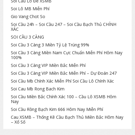
Soi Cầu Lô Đề XSMB
Soi Lô MB Miễn Phí
Gio Vang Chot So
Soi Cầu 24h – Soi Cầu 247 – Soi Cầu Bạch Thủ CHÍNH
XÁC
SOI CẦU 3 CÀNG
Soi Cầu 3 Càng 3 Miền Tỷ Lệ Trúng 99%
Soi Cầu 3 Càng Miền Nam Cực Chuẩn Miễn Phí Hôm Nay
100%
Soi Cầu 3 Càng VIP Miền Bắc Miễn Phí
Soi Cầu 3 Càng VIP Miền Bắc Miễn Phí – Dự Đoán 247
Soi Cầu Mb Chính Xác Miễn Phí Soi Cầu Lô Chính Xác
Soi Cau Mb Rong Bach Kim
Soi Cầu Miền Bắc Chính Xác 100 – Cầu Lô XSMB Hôm
Nay
Soi Cầu Rồng Bạch Kim 666 Hôm Nay Miễn Phí
Cau XSMB – Thống Kê Cầu Bạch Thủ Miền Bắc Hôm Nay
– Xổ Số