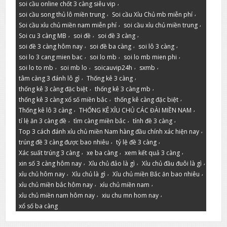
,
soi cầu online chốt 3 càng siêu vip
,
,
soi cầu song thủ lô miền trung
Soi cầu Xỉu Chủ mb miễn phí
,
,
Soi cầu xỉu chủ miền nam miễn phí
soi cầu xỉu chủ miền trung
,
,
,
Soi cu 3 càng MB
soi đề
soi đề 3 càng
,
,
,
soi đề 3 càng hôm nay
soi đề ba càng
soi lô 3 càng
,
,
,
soi lo 3 cang mien bac
soi lo mb
soi lo mb mien phi
,
,
,
,
soi lo to mb
soi mb lo
soicauvip24h
sxmb
,
,
tâm càng 3 đánh lô gì
Thống kê 3 càng
,
,
thống kê 3 càng đặc biệt
thống kê 3 càng mb
,
,
thống kê 3 càng xổ số miền bắc
thống kê càng đặc biệt
,
,
Thống kê lô 3 càng
THỐNG KÊ XỈU CHỦ CÁC ĐÀI MIỀN NAM
,
,
,
tỉ lệ ăn 3 càng đề
tìm càng miền bắc
tính đề 3 càng
,
Top 3 cách đánh xỉu chủ miền Nam hàng đầu chính xác hiện nay
,
,
trúng đề 3 càng được bao nhiêu
tỷ lệ đề 3 càng
,
,
,
Xác suất trúng 3 càng
xe ba càng
xem kết quả 3 càng
,
,
,
xin số 3 càng hôm nay
Xỉu chủ đảo là gì
Xỉu chủ đầu đuôi là gì
,
,
,
xỉu chủ hôm nay
Xỉu chủ là gì
Xỉu chủ miền Bắc ăn bao nhiêu
,
,
xỉu chủ miền bắc hôm nay
xíu chủ miền nam
,
,
xỉu chủ miền nam hôm nay
xiu chu mn hom nay
xổ số ba càng