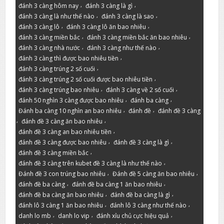
,
,
đánh 3 càng hôm nay
đánh 3 càng là gì
,
,
đánh 3 càng là như thế nào
đánh 3 càng là sao
,
,
đánh 3 càng lô
đánh 3 càng lô ăn bao nhiêu
,
,
đánh 3 càng miền bắc
đánh 3 càng miền bắc ăn bao nhiêu
,
,
đánh 3 càng nhà nước
đánh 3 càng như thế nào
,
đánh 3 càng thì được bao nhiêu tiền
,
đánh 3 càng trúng 2 số cuối
,
đánh 3 càng trúng 2 số cuối được bao nhiêu tiền
,
,
đánh 3 càng trúng bao nhiêu
đánh 3 càng về 2 số cuối
,
,
đánh 50 nghìn 3 càng được bao nhiêu
đánh ba càng
,
,
Đánh ba càng 10 nghìn an bao nhiêu
đánh đề
đánh đề 3 càng
,
,
đánh đề 3 càng ăn bao nhiêu
,
đánh đề 3 càng an bao nhiêu tiền
,
,
đánh đề 3 càng được bao nhiêu
đánh đề 3 càng là gì
,
đánh đề 3 càng miền bắc
,
đánh đề 3 càng trên kubet đề 3 càng là như thế nào
,
,
Đánh đề 3 con trúng bao nhiêu
Đánh đề 5 càng ăn bao nhiêu
,
,
đánh đề ba càng
đánh đề ba càng 1 ăn bao nhiêu
,
,
đánh đề ba càng ăn bao nhiêu
đánh đề ba càng là gì
,
,
đánh lô 3 càng 1 ăn bao nhiêu
đánh lô 3 càng như thế nào
,
,
,
danh lo mb
danh lo vip
đánh xỉu chủ cực hiệu quả