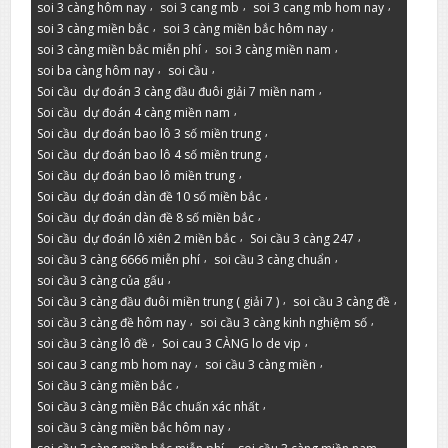
,
,
,
soi 3 càng hôm nay
soi 3 cang mb
soi 3 cang mb hom nay
,
,
soi 3 càng miền bắc
soi 3 càng miền bắc hôm nay
,
,
soi 3 càng miền bắc miễn phí
soi 3 càng miền nam
,
,
soi ba càng hôm nay
soi cầu
,
Soi cầu dự đoán 3 càng đầu đuôi giải 7 miền nam
,
Soi cầu dự đoán 4 càng miền nam
,
Soi cầu dự đoán bao lô 3 số miền trung
,
Soi cầu dự đoán bao lô 4 số miền trung
,
Soi cầu dự đoán bao lô miền trung
,
Soi cầu dự đoán dàn đề 10 số miền bắc
,
Soi cầu dự đoán dàn đề 8 số miền bắc
,
,
Soi cầu dự đoán lô xiên 2 miền bắc
Soi cầu 3 càng 247
,
,
soi cầu 3 càng 6666 miễn phí
soi cầu 3 càng chuẩn
,
soi cầu 3 càng của gấu
,
,
Soi cầu 3 càng đầu đuôi miền trung ( giải 7 )
soi cầu 3 càng đề
,
,
soi cầu 3 càng đề hôm nay
soi cầu 3 càng kinh nghiệm số
,
,
soi cầu 3 càng lô đề
Soi cau 3 CÀNG lo de vip
,
,
soi cau 3 cang mb hom nay
soi cầu 3 càng miền
,
Soi cầu 3 càng miền bắc
,
Soi cầu 3 càng miền Bắc chuấn xác nhất
,
soi cầu 3 càng miền bắc hôm nay
,
,