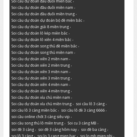
,
Soi cầu dự đoán đầu đuôi miền bắc
,
Soi cầu dự đoán đầu đuôi miền nam
,
Soi cầu dự đoán đầu đuôi miền trung
,
Soi cầu dự đoán dự đoán bộ đề miền bắc
,
Soi cầu dự đoán giải 8 miền trung
,
Soi cầu dự đoán lô kép miền bắc
,
Soi cầu dự đoán lô xiên 4 miền bắc
,
Soi cầu dự đoán song thủ đề miền bắc
,
Soi cầu dự đoán song thủ miền nam
,
Soi cầu dự đoán xiên 2 miền nam
,
Soi cầu dự đoán xiên 2 miền trung
,
Soi cầu dự đoán xiên 3 miền nam
,
Soi cầu dự đoán xiên 3 miền trung
,
Soi cầu dự đoán xiên 4 miền nam
,
Soi cầu dự đoán xiên 4 miền trung
,
Soi cầu dự đoán xỉu chủ miền nam
,
,
Soi cầu dự đoán xỉu chủ miền trung
soi cầu lô 3 càng
,
,
soi cầu lô 3 càng miền bắc
soi cầu lô đề 3 càng 6666
,
soi cầu online chốt 3 càng siêu vip
,
,
soi cầu song thủ lô miền trung
Soi cu 3 càng MB
,
,
,
soi đề 3 càng
soi đề 3 càng hôm nay
soi đề ba càng
,
,
,
soi lô 3 càng
soi lo 3 cang mien bac
soi lo mb mien phi