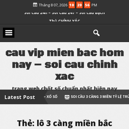
Skip
Soi Cầu 3 Càng Miền Nam Cực Chuẩn
Tháng 8 07, 2026
10
20
57
PM
to
Miễn Phí Hôm Nay 100%
content
Soi Cầu 24h – Soi Cầu 247 – Soi Cầu Bạch
Thủ CHÍNH XÁC
Soi Cau Mb Rong Bach Kim
Giờ Vàng Chốt Số Miền Bắc Hôm Nay –
c
a
u
v
i
p
m
i
e
n
b
a
c
h
o
m
Xổ Số 666
n
a
y
–
s
o
i
c
a
u
c
h
i
n
h
x
a
c
t
r
a
n
g
w
e
b
c
h
ố
t
s
ố
c
h
u
ẩ
n
n
h
ấ
t
h
i
ệ
n
n
a
y
Latest Post
 – XỔ SỐ
SOI CẦU 3 CÀNG 3 MIỀN TỶ LỆ TRÚNG 99%
SOI CẦU
Thẻ:
lô 3 càng miền bắc