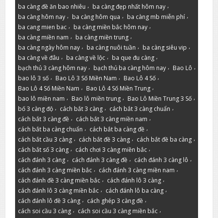
,
,
ba càng đề ăn bao nhiêu
ba càng đẹp nhất hôm nay
,
,
,
ba càng hôm nay
ba càng hôm qua
ba càng mb miễn phí
,
,
ba cang mien bac
ba càng miền bắc hôm nay
,
,
ba càng miền nam
ba càng miền trung
,
,
,
ba càng ngày hôm nay
ba càng nuôi tuần
ba càng siêu vip
,
,
,
ba càng về đâu
ba càng về lộc
ba que đu càng
,
,
,
bạch thủ 3 càng hôm nay
bạch thủ ba càng hôm nay
Bao Lô
,
,
,
bao lô 3 số
Bao Lô 3 Số Miền Nam
Bao Lô 4 Số
,
,
Bao Lô 4 Số Miền Nam
Bao Lô 4 Số Miền Trung
,
,
,
bao lô miền nam
Bao lô miền trung
Bao Lô Miền Trung 3 Số
,
,
,
bố 3 càng độ
cách bắt 3 càng
cách bắt 3 càng chuẩn
,
,
cách bắt 3 càng đề
cách bắt 3 càng miền nam
,
,
cách bắt ba càng chuẩn
cách bắt ba càng đề
,
,
,
cách bắt cầu 3 càng
cách bắt đề 3 càng
cách bắt đề ba càng
,
,
cách bắt số 3 càng
cách chơi 3 càng miền bắc
,
,
,
cách đánh 3 càng
cách đánh 3 càng đề
cách đánh 3 càng lô
,
,
cách đánh 3 càng miền bắc
cách đánh 3 càng miền nam
,
,
cách đánh đề 3 càng miền bắc
cách đánh lô 3 càng
,
,
cách đánh lô 3 càng miền bắc
cách đánh lô ba càng
,
,
cách đánh lô đề 3 càng
cách ghép 3 càng đề
,
,
cách soi cầu 3 càng
cách soi cầu 3 càng miền bắc