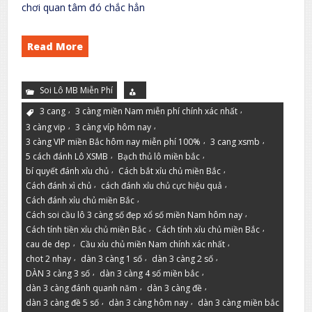
chơi quan tâm đó chắc hẳn
Read More
Soi Lô MB Miễn Phí
,
,
3 cang
3 càng miền Nam miễn phí chính xác nhất
,
,
3 càng vip
3 càng víp hôm nay
,
,
3 càng VIP miền Bắc hôm nay miễn phí 100%
3 cang xsmb
,
,
5 cách đánh Lô XSMB
Bạch thủ lô miền bắc
,
,
bí quyết đánh xỉu chủ
Cách bắt xỉu chủ miền Bắc
,
,
Cách đánh xì chủ
cách đánh xỉu chủ cực hiệu quả
,
Cách đánh xỉu chủ miền Bắc
,
Cách soi cầu lô 3 càng số đẹp xổ số miền Nam hôm nay
,
,
Cách tính tiền xỉu chủ miền Bắc
Cách tính xỉu chủ miền Bắc
,
,
cau de dep
Cầu xỉu chủ miền Nam chính xác nhất
,
,
,
chot 2 nhay
dàn 3 càng 1 số
dàn 3 càng 2 số
,
,
DÀN 3 càng 3 số
dàn 3 càng 4 số miền bắc
,
,
dàn 3 càng đánh quanh năm
dàn 3 càng đề
,
,
dàn 3 càng đề 5 số
dàn 3 càng hôm nay
dàn 3 càng miền bắc