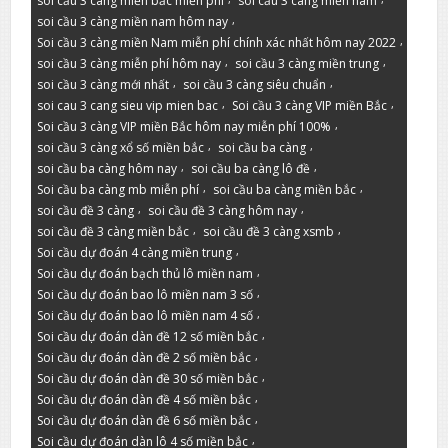
soi cầu 3 càng miền bắc miễn phí
soi cầu 3 càng miền nam
,
soi cầu 3 càng miền nam hôm nay
,
Soi cầu 3 càng miền Nam miễn phí chính xác nhất hôm nay 2022
,
,
soi cầu 3 càng miễn phí hôm nay
soi cầu 3 càng miền trung
,
,
soi cầu 3 càng mới nhất
soi cầu 3 càng siêu chuẩn
,
,
soi cau 3 cang sieu vip mien bac
Soi cầu 3 càng VIP miền Bắc
,
Soi cầu 3 càng VIP miền Bắc hôm nay miễn phí 100%
,
,
soi cầu 3 càng xổ số miền bắc
soi cầu ba càng
,
,
soi cầu ba càng hôm nay
soi cầu ba càng lô đề
,
,
Soi cầu ba càng mb miễn phí
soi cầu ba càng miền bắc
,
,
soi cầu đề 3 càng
soi cầu đề 3 càng hôm nay
,
,
soi cầu đề 3 càng miền bắc
soi cầu đề 3 càng xsmb
,
Soi cầu dự đoán 4 càng miền trung
,
Soi cầu dự đoán bạch thủ lô miền nam
,
Soi cầu dự đoán bao lô miền nam 3 số
,
Soi cầu dự đoán bao lô miền nam 4 số
,
Soi cầu dự đoán dàn đề 12 số miền bắc
,
Soi cầu dự đoán dàn đề 2 số miền bắc
,
Soi cầu dự đoán dàn đề 30 số miền bắc
,
Soi cầu dự đoán dàn đề 4 số miền bắc
,
Soi cầu dự đoán dàn đề 6 số miền bắc
,
Soi cầu dự đoán dàn lô 4 số miền bắc