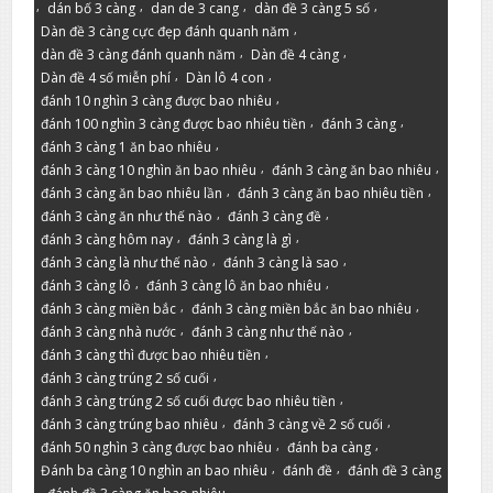
,
,
,
,
dán bố 3 càng
dan de 3 cang
dàn đề 3 càng 5 số
,
Dàn đề 3 càng cực đẹp đánh quanh năm
,
,
dàn đề 3 càng đánh quanh năm
Dàn đề 4 càng
,
,
Dàn đề 4 số miễn phí
Dàn lô 4 con
,
đánh 10 nghìn 3 càng được bao nhiêu
,
,
đánh 100 nghìn 3 càng được bao nhiêu tiền
đánh 3 càng
,
đánh 3 càng 1 ăn bao nhiêu
,
,
đánh 3 càng 10 nghìn ăn bao nhiêu
đánh 3 càng ăn bao nhiêu
,
,
đánh 3 càng ăn bao nhiêu lần
đánh 3 càng ăn bao nhiêu tiền
,
,
đánh 3 càng ăn như thế nào
đánh 3 càng đề
,
,
đánh 3 càng hôm nay
đánh 3 càng là gì
,
,
đánh 3 càng là như thế nào
đánh 3 càng là sao
,
,
đánh 3 càng lô
đánh 3 càng lô ăn bao nhiêu
,
,
đánh 3 càng miền bắc
đánh 3 càng miền bắc ăn bao nhiêu
,
,
đánh 3 càng nhà nước
đánh 3 càng như thế nào
,
đánh 3 càng thì được bao nhiêu tiền
,
đánh 3 càng trúng 2 số cuối
,
đánh 3 càng trúng 2 số cuối được bao nhiêu tiền
,
,
đánh 3 càng trúng bao nhiêu
đánh 3 càng về 2 số cuối
,
,
đánh 50 nghìn 3 càng được bao nhiêu
đánh ba càng
,
,
Đánh ba càng 10 nghìn an bao nhiêu
đánh đề
đánh đề 3 càng
,
,