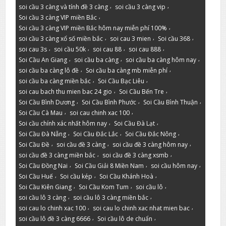
,
,
soi cầu 3 càng và tính đề 3 càng
soi cầu 3 càng vip
,
Soi cầu 3 càng VIP miền Bắc
,
Soi cầu 3 càng VIP miền Bắc hôm nay miễn phí 100%
,
,
,
soi cầu 3 càng xổ số miền bắc
soi cau 3 mien
Soi cầu 368
,
,
,
,
soi cau 3s
soi cầu 50k
soi cau 88
soi cau 888
,
,
,
Soi Cầu An Giang
soi cầu ba càng
soi cầu ba càng hôm nay
,
,
soi cầu ba càng lô đề
Soi cầu ba càng mb miễn phí
,
,
soi cầu ba càng miền bắc
Soi Cầu Bạc Liêu
,
,
soi cau bach thu mien bac 24 gio
Soi Cầu Bến Tre
,
,
,
Soi Cầu Bình Dương
Soi Cầu Bình Phước
Soi Cầu Bình Thuận
,
,
Soi Cầu Cà Mau
soi cau chinh xac 100
,
,
Soi cầu chính xác nhất hôm nay
Soi Cầu Đà Lạt
,
,
,
Soi Cầu Đà Nẵng
Soi Cầu Đắc Lắc
Soi Cầu Đắc Nông
,
,
,
Soi Cầu Đề
soi cầu đề 3 càng
soi cầu đề 3 càng hôm nay
,
,
soi cầu đề 3 càng miền bắc
soi cầu đề 3 càng xsmb
,
,
,
Soi Cầu Đồng Nai
Soi Cầu Giải 8 Miền Nam
soi cầu hôm nay
,
,
,
Soi Cầu Huế
Soi cầu kép
Soi Cầu Khánh Hoà
,
,
,
Soi Cầu Kiên Giang
Soi Cầu Kom Tum
soi cầu lô
,
,
soi cầu lô 3 càng
soi cầu lô 3 càng miền bắc
,
,
soi cau lo chinh xac 100
soi cau lo chinh xac nhat mien bac
,
,
soi cầu lô đề 3 càng 6666
Soi cầu lô de chuẩn