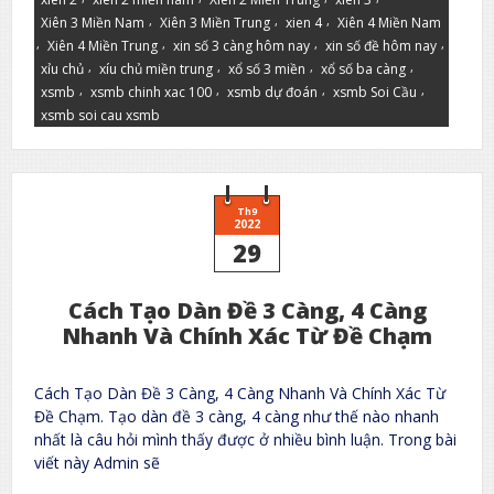
,
,
,
Xiên 3 Miền Nam
Xiên 3 Miền Trung
xien 4
Xiên 4 Miền Nam
,
,
,
,
Xiên 4 Miền Trung
xin số 3 càng hôm nay
xin số đề hôm nay
,
,
,
,
xỉu chủ
xíu chủ miền trung
xổ số 3 miền
xổ số ba càng
,
,
,
,
xsmb
xsmb chinh xac 100
xsmb dự đoán
xsmb Soi Cầu
xsmb soi cau xsmb
Th9
2022
29
Cách Tạo Dàn Đề 3 Càng, 4 Càng
Nhanh Và Chính Xác Từ Đề Chạm
Cách Tạo Dàn Đề 3 Càng, 4 Càng Nhanh Và Chính Xác Từ
Đề Chạm. Tạo dàn đề 3 càng, 4 càng như thế nào nhanh
nhất là câu hỏi mình thấy được ở nhiều bình luận. Trong bài
viết này Admin sẽ