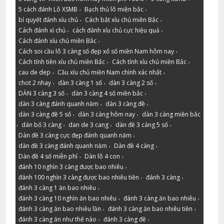
,
,
5 cách đánh Lô XSMB
Bạch thủ lô miền bắc
,
,
bí quyết đánh xỉu chủ
Cách bắt xỉu chủ miền Bắc
,
,
Cách đánh xì chủ
cách đánh xỉu chủ cực hiệu quả
,
Cách đánh xỉu chủ miền Bắc
,
Cách soi cầu lô 3 càng số đẹp xổ số miền Nam hôm nay
,
,
Cách tính tiền xỉu chủ miền Bắc
Cách tính xỉu chủ miền Bắc
,
,
cau de dep
Cầu xỉu chủ miền Nam chính xác nhất
,
,
,
chot 2 nhay
dàn 3 càng 1 số
dàn 3 càng 2 số
,
,
DÀN 3 càng 3 số
dàn 3 càng 4 số miền bắc
,
,
dàn 3 càng đánh quanh năm
dàn 3 càng đề
,
,
dàn 3 càng đề 5 số
dàn 3 càng hôm nay
dàn 3 càng miền bắc
,
,
,
,
dán bố 3 càng
dan de 3 cang
dàn đề 3 càng 5 số
,
Dàn đề 3 càng cực đẹp đánh quanh năm
,
,
dàn đề 3 càng đánh quanh năm
Dàn đề 4 càng
,
,
Dàn đề 4 số miễn phí
Dàn lô 4 con
,
đánh 10 nghìn 3 càng được bao nhiêu
,
,
đánh 100 nghìn 3 càng được bao nhiêu tiền
đánh 3 càng
,
đánh 3 càng 1 ăn bao nhiêu
,
,
đánh 3 càng 10 nghìn ăn bao nhiêu
đánh 3 càng ăn bao nhiêu
,
,
đánh 3 càng ăn bao nhiêu lần
đánh 3 càng ăn bao nhiêu tiền
,
,
đánh 3 càng ăn như thế nào
đánh 3 càng đề