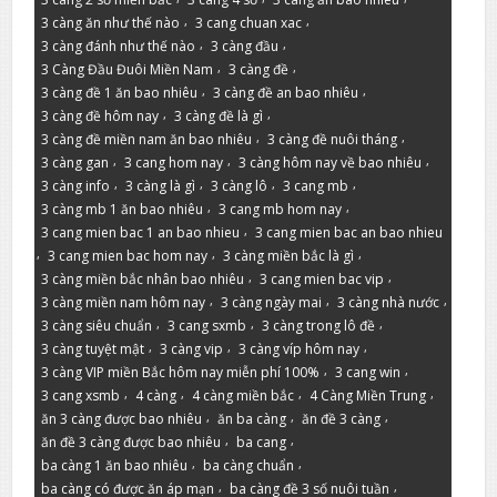
,
,
3 càng ăn như thế nào
3 cang chuan xac
,
,
3 càng đánh như thế nào
3 càng đầu
,
,
3 Càng Đầu Đuôi Miền Nam
3 càng đề
,
,
3 càng đề 1 ăn bao nhiêu
3 càng đề an bao nhiêu
,
,
3 càng đề hôm nay
3 càng đề là gì
,
,
3 càng đề miền nam ăn bao nhiêu
3 càng đề nuôi tháng
,
,
,
3 càng gan
3 cang hom nay
3 càng hôm nay về bao nhiêu
,
,
,
,
3 càng info
3 càng là gì
3 càng lô
3 cang mb
,
,
3 càng mb 1 ăn bao nhiêu
3 cang mb hom nay
,
3 cang mien bac 1 an bao nhieu
3 cang mien bac an bao nhieu
,
,
,
3 cang mien bac hom nay
3 càng miền bắc là gì
,
,
3 càng miền bắc nhân bao nhiêu
3 cang mien bac vip
,
,
,
3 càng miền nam hôm nay
3 càng ngày mai
3 càng nhà nước
,
,
,
3 càng siêu chuẩn
3 cang sxmb
3 càng trong lô đề
,
,
,
3 càng tuyệt mật
3 càng vip
3 càng víp hôm nay
,
,
3 càng VIP miền Bắc hôm nay miễn phí 100%
3 cang win
,
,
,
,
3 cang xsmb
4 càng
4 càng miền bắc
4 Càng Miền Trung
,
,
,
ăn 3 càng được bao nhiêu
ăn ba càng
ăn đề 3 càng
,
,
ăn đề 3 càng được bao nhiêu
ba cang
,
,
ba càng 1 ăn bao nhiêu
ba càng chuẩn
,
,
ba càng có được ăn áp mạn
ba càng đề 3 số nuôi tuần