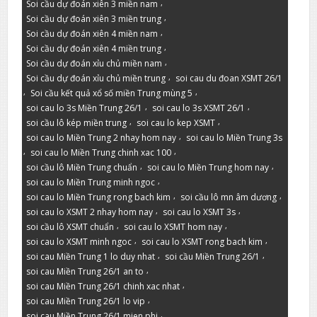
,
Soi cầu dự đoán xiên 3 miền nam
,
Soi cầu dự đoán xiên 3 miền trung
,
Soi cầu dự đoán xiên 4 miền nam
,
Soi cầu dự đoán xiên 4 miền trung
,
Soi cầu dự đoán xỉu chủ miền nam
,
Soi cầu dự đoán xỉu chủ miền trung
soi cau du đoan XSMT 26/1
,
,
Soi cầu kết quả xổ số miền Trung mùng 5
,
,
soi cau lo 3s Miền Trung 26/1
soi cau lo 3s XSMT 26/1
,
,
soi cầu lô kép miền trung
soi cau lo kep XSMT
,
soi cau lo Miền Trung 2 nhay hom nay
soi cau lo Miền Trung 3s
,
,
soi cau lo Miền Trung chinh xac 100
,
,
soi cầu lô Miền Trung chuẩn
soi cau lo Miền Trung hom nay
,
soi cau lo Miền Trung minh ngoc
,
,
soi cau lo Miền Trung rong bach kim
soi cầu lô mn âm dương
,
,
soi cau lo XSMT 2 nhay hom nay
soi cau lo XSMT 3s
,
,
soi cầu lô XSMT chuẩn
soi cau lo XSMT hom nay
,
,
soi cau lo XSMT minh ngoc
soi cau lo XSMT rong bach kim
,
,
soi cau Miền Trung 1 lo duy nhat
soi cầu Miền Trung 26/1
,
soi cau Miền Trung 26/1 an to
,
soi cau Miền Trung 26/1 chinh xac nhat
,
soi cau Miền Trung 26/1 lo vip
,
soi cau Miền Trung 26/1 mien phi