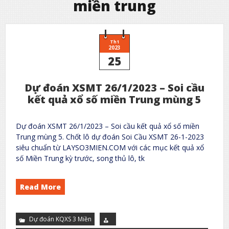
miền trung
Th1
2023
25
Dự đoán XSMT 26/1/2023 – Soi cầu
kết quả xổ số miền Trung mùng 5
Dự đoán XSMT 26/1/2023 – Soi cầu kết quả xổ số miền
Trung mùng 5. Chốt lô dự đoán Soi Cầu XSMT 26-1-2023
siêu chuẩn từ LAYSO3MIEN.COM với các mục kết quả xổ
số Miền Trung kỳ trước, song thủ lô, tk
Read More
Dự đoán KQXS 3 Miền