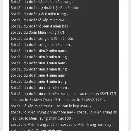
,
Soi cầu dự đoán đầu đuôi miền trung
,
Soi cầu dự đoán dự đoán bộ đề miền bắc
,
Soi cầu dự đoán giải 8 miền trung
,
Soi cầu dự đoán lô kép miền bắc
,
Soi cầu dự đoán lô xiên 4 miền bắc
,
soi cau du đoan Miền Trung 17/1
,
Soi cầu dự đoán song thủ đề miền bắc
,
Soi cầu dự đoán song thủ miền nam
,
Soi cầu dự đoán xiên 2 miền nam
,
Soi cầu dự đoán xiên 2 miền trung
,
Soi cầu dự đoán xiên 3 miền nam
,
Soi cầu dự đoán xiên 3 miền trung
,
Soi cầu dự đoán xiên 4 miền nam
,
Soi cầu dự đoán xiên 4 miền trung
,
Soi cầu dự đoán xỉu chủ miền nam
,
Soi cầu dự đoán xỉu chủ miền trung
soi cau du đoan XSMT 17/1
,
,
,
soi cau lo 3s Miền Trung 17/1
soi cau lo 3s XSMT 17/1
,
,
soi cầu lô kép miền trung
soi cau lo kep XSMT
,
soi cau lo Miền Trung 2 nhay hom nay
soi cau lo Miền Trung 3s
,
,
soi cau lo Miền Trung chinh xac 100
,
,
soi cầu lô Miền Trung chuẩn
soi cau lo Miền Trung hom nay
,
soi cau lo Miền Trung minh ngoc