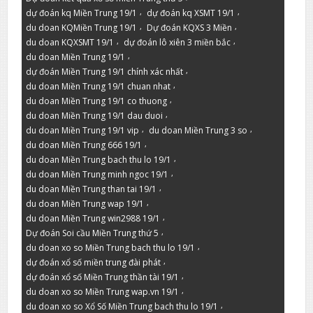
,
,
dự đoán kq Miền Trung 19/1
dự đoán kq XSMT 19/1
,
,
du doan KQMiền Trung 19/1
Dự đoán KQXS 3 Miền
,
,
du doan KQXSMT 19/1
dự đoán lô xiên 3 miền bắc
,
du doan Miền Trung 19/1
,
dự đoán Miền Trung 19/1 chính xác nhất
,
du doan Miền Trung 19/1 chuan nhat
,
du doan Miền Trung 19/1 co thuong
,
du doan Miền Trung 19/1 dau duoi
,
,
du doan Miền Trung 19/1 vip
du doan Miền Trung 3 so
,
du doan Miền Trung 666 19/1
,
du doan Miền Trung bach thu lo 19/1
,
du doan Miền Trung minh ngoc 19/1
,
du doan Miền Trung than tai 19/1
,
du doan Miền Trung wap 19/1
,
du doan Miền Trung win2988 19/1
,
Dự đoán Soi cầu Miền Trung thứ 5
,
du doan xo so Miền Trung bach thu lo 19/1
,
dự đoán xổ số miền trung đài phát
,
dự đoán xổ số Miền Trung thần tài 19/1
,
du doan xo so Miền Trung wap.vn 19/1
,
du doan xo so Xổ Số Miền Trung bach thu lo 19/1