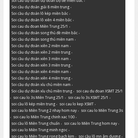
Soi cầu dự đoán dự đoán bộ đề miền bắc
,
Soi cầu dự đoán giải 8 miền trung
,
Soi cầu dự đoán lô kép miền bắc
,
Soi cầu dự đoán lô xiên 4 miền bắc
,
soi cau du đoan Miền Trung 25/1
,
Soi cầu dự đoán song thủ đề miền bắc
,
Soi cầu dự đoán song thủ miền nam
,
Soi cầu dự đoán xiên 2 miền nam
,
Soi cầu dự đoán xiên 2 miền trung
,
Soi cầu dự đoán xiên 3 miền nam
,
Soi cầu dự đoán xiên 3 miền trung
,
Soi cầu dự đoán xiên 4 miền nam
,
Soi cầu dự đoán xiên 4 miền trung
,
Soi cầu dự đoán xỉu chủ miền nam
,
Soi cầu dự đoán xỉu chủ miền trung
soi cau du đoan XSMT 25/1
,
,
,
soi cau lo 3s Miền Trung 25/1
soi cau lo 3s XSMT 25/1
,
,
soi cầu lô kép miền trung
soi cau lo kep XSMT
,
soi cau lo Miền Trung 2 nhay hom nay
soi cau lo Miền Trung 3s
,
,
soi cau lo Miền Trung chinh xac 100
,
,
soi cầu lô Miền Trung chuẩn
soi cau lo Miền Trung hom nay
,
soi cau lo Miền Trung minh ngoc
,
,
soi cau lo Miền Trung rong bach kim
soi cầu lô mn âm dương