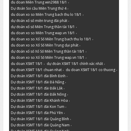
,
du doan Miền Trung win2988 18/1
,
Dự đoán Soi cầu Miền Trung thứ 4
,
du doan xo so Miền Trung bach thu lo 18/1
,
dự đoán xổ số miền trung đài phát
,
dự đoán xổ số Miền Trung thần tài 18/1
,
du doan xo so Miền Trung wap.vn 18/1
,
du doan xo so Xổ Số Miền Trung bach thu lo 18/1
,
du doan xo so Xổ Số Miền Trung dại phát
,
dự đoán xổ số Xổ Số Miền Trung thần tài 18/1
,
du doan xo so Xổ Số Miền Trung wap.vn 18/1
,
,
du doan XSMT 18/1
dự đoán XSMT 18/1 chính xác nhất
,
,
du doan XSMT 18/1 chuan nhat
du doan XSMT 18/1 co thuong
,
Dự đoán XSMT 18/1 đài Bình Định
,
Dự đoán XSMT 18/1 đài Đà Nẵng
,
Dự đoán XSMT 18/1 đài Đắk Lắk
,
Dự đoán XSMT 18/1 đài Đắk Nông
,
Dự đoán XSMT 18/1 đài Khánh Hòa
,
Dự đoán XSMT 18/1 đài Kon Tum
,
Dự đoán XSMT 18/1 đài Phú Yên
,
Dự đoán XSMT 18/1 đài Quảng Bình
,
Dự đoán XSMT 18/1 đài Quảng Nam
,