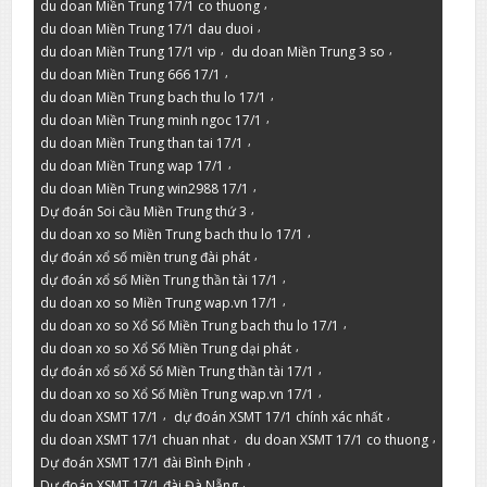
,
du doan Miền Trung 17/1 co thuong
,
du doan Miền Trung 17/1 dau duoi
,
,
du doan Miền Trung 17/1 vip
du doan Miền Trung 3 so
,
du doan Miền Trung 666 17/1
,
du doan Miền Trung bach thu lo 17/1
,
du doan Miền Trung minh ngoc 17/1
,
du doan Miền Trung than tai 17/1
,
du doan Miền Trung wap 17/1
,
du doan Miền Trung win2988 17/1
,
Dự đoán Soi cầu Miền Trung thứ 3
,
du doan xo so Miền Trung bach thu lo 17/1
,
dự đoán xổ số miền trung đài phát
,
dự đoán xổ số Miền Trung thần tài 17/1
,
du doan xo so Miền Trung wap.vn 17/1
,
du doan xo so Xổ Số Miền Trung bach thu lo 17/1
,
du doan xo so Xổ Số Miền Trung dại phát
,
dự đoán xổ số Xổ Số Miền Trung thần tài 17/1
,
du doan xo so Xổ Số Miền Trung wap.vn 17/1
,
,
du doan XSMT 17/1
dự đoán XSMT 17/1 chính xác nhất
,
,
du doan XSMT 17/1 chuan nhat
du doan XSMT 17/1 co thuong
,
Dự đoán XSMT 17/1 đài Bình Định
,
Dự đoán XSMT 17/1 đài Đà Nẵng