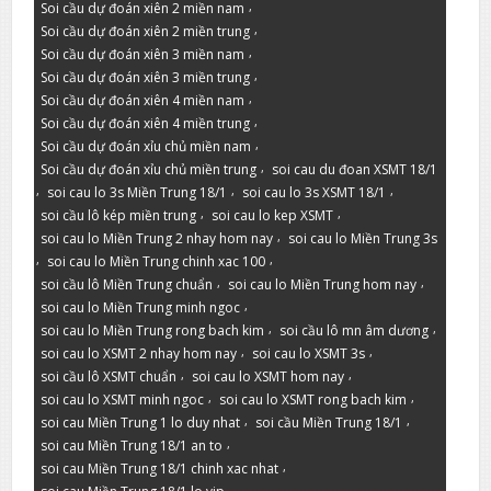
,
Soi cầu dự đoán xiên 2 miền nam
,
Soi cầu dự đoán xiên 2 miền trung
,
Soi cầu dự đoán xiên 3 miền nam
,
Soi cầu dự đoán xiên 3 miền trung
,
Soi cầu dự đoán xiên 4 miền nam
,
Soi cầu dự đoán xiên 4 miền trung
,
Soi cầu dự đoán xỉu chủ miền nam
,
Soi cầu dự đoán xỉu chủ miền trung
soi cau du đoan XSMT 18/1
,
,
,
soi cau lo 3s Miền Trung 18/1
soi cau lo 3s XSMT 18/1
,
,
soi cầu lô kép miền trung
soi cau lo kep XSMT
,
soi cau lo Miền Trung 2 nhay hom nay
soi cau lo Miền Trung 3s
,
,
soi cau lo Miền Trung chinh xac 100
,
,
soi cầu lô Miền Trung chuẩn
soi cau lo Miền Trung hom nay
,
soi cau lo Miền Trung minh ngoc
,
,
soi cau lo Miền Trung rong bach kim
soi cầu lô mn âm dương
,
,
soi cau lo XSMT 2 nhay hom nay
soi cau lo XSMT 3s
,
,
soi cầu lô XSMT chuẩn
soi cau lo XSMT hom nay
,
,
soi cau lo XSMT minh ngoc
soi cau lo XSMT rong bach kim
,
,
soi cau Miền Trung 1 lo duy nhat
soi cầu Miền Trung 18/1
,
soi cau Miền Trung 18/1 an to
,
soi cau Miền Trung 18/1 chinh xac nhat
,