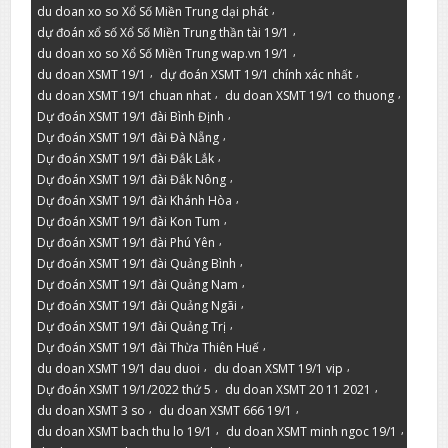
,
du doan xo so Xổ Số Miền Trung dại phát
,
dự đoán xổ số Xổ Số Miền Trung thần tài 19/1
,
du doan xo so Xổ Số Miền Trung wap.vn 19/1
,
,
du doan XSMT 19/1
dự đoán XSMT 19/1 chính xác nhất
,
,
du doan XSMT 19/1 chuan nhat
du doan XSMT 19/1 co thuong
,
Dự đoán XSMT 19/1 đài Bình Định
,
Dự đoán XSMT 19/1 đài Đà Nẵng
,
Dự đoán XSMT 19/1 đài Đắk Lắk
,
Dự đoán XSMT 19/1 đài Đắk Nông
,
Dự đoán XSMT 19/1 đài Khánh Hòa
,
Dự đoán XSMT 19/1 đài Kon Tum
,
Dự đoán XSMT 19/1 đài Phú Yên
,
Dự đoán XSMT 19/1 đài Quảng Bình
,
Dự đoán XSMT 19/1 đài Quảng Nam
,
Dự đoán XSMT 19/1 đài Quảng Ngãi
,
Dự đoán XSMT 19/1 đài Quảng Trị
,
Dự đoán XSMT 19/1 đài Thừa Thiên Huế
,
,
du doan XSMT 19/1 dau duoi
du doan XSMT 19/1 vip
,
,
Dự đoán XSMT 19/1/2022 thứ 5
du doan XSMT 20 11 2021
,
,
du doan XSMT 3 so
du doan XSMT 666 19/1
,
,
du doan XSMT bach thu lo 19/1
du doan XSMT minh ngoc 19/1