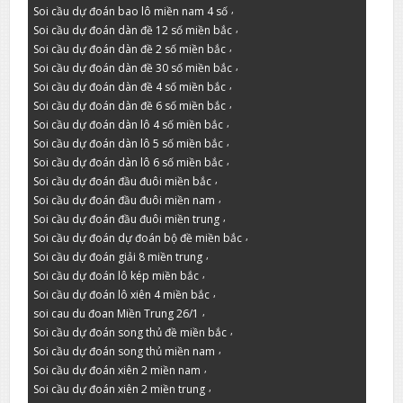
,
Soi cầu dự đoán bao lô miền nam 4 số
,
Soi cầu dự đoán dàn đề 12 số miền bắc
,
Soi cầu dự đoán dàn đề 2 số miền bắc
,
Soi cầu dự đoán dàn đề 30 số miền bắc
,
Soi cầu dự đoán dàn đề 4 số miền bắc
,
Soi cầu dự đoán dàn đề 6 số miền bắc
,
Soi cầu dự đoán dàn lô 4 số miền bắc
,
Soi cầu dự đoán dàn lô 5 số miền bắc
,
Soi cầu dự đoán dàn lô 6 số miền bắc
,
Soi cầu dự đoán đầu đuôi miền bắc
,
Soi cầu dự đoán đầu đuôi miền nam
,
Soi cầu dự đoán đầu đuôi miền trung
,
Soi cầu dự đoán dự đoán bộ đề miền bắc
,
Soi cầu dự đoán giải 8 miền trung
,
Soi cầu dự đoán lô kép miền bắc
,
Soi cầu dự đoán lô xiên 4 miền bắc
,
soi cau du đoan Miền Trung 26/1
,
Soi cầu dự đoán song thủ đề miền bắc
,
Soi cầu dự đoán song thủ miền nam
,
Soi cầu dự đoán xiên 2 miền nam
,
Soi cầu dự đoán xiên 2 miền trung