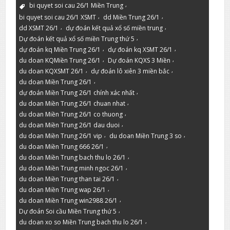
,
bi quyet soi cau 26/1 Miền Trung
,
,
bi quyet soi cau 26/1 XSMT
dd Miền Trung 26/1
,
,
dd XSMT 26/1
dự đoán kết quả xổ số miền trung
,
Dự đoán kết quả xổ số miền Trung thứ 5
,
,
dự đoán kq Miền Trung 26/1
dự đoán kq XSMT 26/1
,
,
du doan KQMiền Trung 26/1
Dự đoán KQXS 3 Miền
,
,
du doan KQXSMT 26/1
dự đoán lô xiên 3 miền bắc
,
du doan Miền Trung 26/1
,
dự đoán Miền Trung 26/1 chính xác nhất
,
du doan Miền Trung 26/1 chuan nhat
,
du doan Miền Trung 26/1 co thuong
,
du doan Miền Trung 26/1 dau duoi
,
,
du doan Miền Trung 26/1 vip
du doan Miền Trung 3 so
,
du doan Miền Trung 666 26/1
,
du doan Miền Trung bach thu lo 26/1
,
du doan Miền Trung minh ngoc 26/1
,
du doan Miền Trung than tai 26/1
,
du doan Miền Trung wap 26/1
,
du doan Miền Trung win2988 26/1
,
Dự đoán Soi cầu Miền Trung thứ 5
,
du doan xo so Miền Trung bach thu lo 26/1