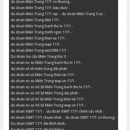
,
du doan Miền Trung 17/1 co thuong
,
du doan Miền Trung 17/1 dau duoi
,
,
du doan Miền Trung 17/1 vip
du doan Miền Trung 3 so
,
du doan Miền Trung 666 17/1
,
du doan Miền Trung bach thu lo 17/1
,
du doan Miền Trung minh ngoc 17/1
,
du doan Miền Trung than tai 17/1
,
du doan Miền Trung wap 17/1
,
du doan Miền Trung win2988 17/1
,
Dự đoán Soi cầu Miền Trung thứ 3
,
du doan xo so Miền Trung bach thu lo 17/1
,
dự đoán xổ số miền trung đài phát
,
dự đoán xổ số Miền Trung thần tài 17/1
,
du doan xo so Miền Trung wap.vn 17/1
,
du doan xo so Xổ Số Miền Trung bach thu lo 17/1
,
du doan xo so Xổ Số Miền Trung dại phát
,
dự đoán xổ số Xổ Số Miền Trung thần tài 17/1
,
du doan xo so Xổ Số Miền Trung wap.vn 17/1
,
,
du doan XSMT 17/1
dự đoán XSMT 17/1 chính xác nhất
,
,
du doan XSMT 17/1 chuan nhat
du doan XSMT 17/1 co thuong
,
Dự đoán XSMT 17/1 đài Bình Định
,
Dự đoán XSMT 17/1 đài Đà Nẵng