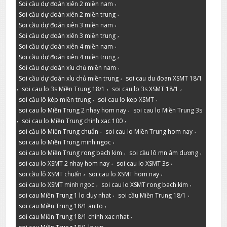
,
Soi cầu dự đoán xiên 2 miền nam
,
Soi cầu dự đoán xiên 2 miền trung
,
Soi cầu dự đoán xiên 3 miền nam
,
Soi cầu dự đoán xiên 3 miền trung
,
Soi cầu dự đoán xiên 4 miền nam
,
Soi cầu dự đoán xiên 4 miền trung
,
Soi cầu dự đoán xỉu chủ miền nam
,
Soi cầu dự đoán xỉu chủ miền trung
soi cau du đoan XSMT 18/1
,
,
,
soi cau lo 3s Miền Trung 18/1
soi cau lo 3s XSMT 18/1
,
,
soi cầu lô kép miền trung
soi cau lo kep XSMT
,
soi cau lo Miền Trung 2 nhay hom nay
soi cau lo Miền Trung 3s
,
,
soi cau lo Miền Trung chinh xac 100
,
,
soi cầu lô Miền Trung chuẩn
soi cau lo Miền Trung hom nay
,
soi cau lo Miền Trung minh ngoc
,
,
soi cau lo Miền Trung rong bach kim
soi cầu lô mn âm dương
,
,
soi cau lo XSMT 2 nhay hom nay
soi cau lo XSMT 3s
,
,
soi cầu lô XSMT chuẩn
soi cau lo XSMT hom nay
,
,
soi cau lo XSMT minh ngoc
soi cau lo XSMT rong bach kim
,
,
soi cau Miền Trung 1 lo duy nhat
soi cầu Miền Trung 18/1
,
soi cau Miền Trung 18/1 an to
,
soi cau Miền Trung 18/1 chinh xac nhat
,