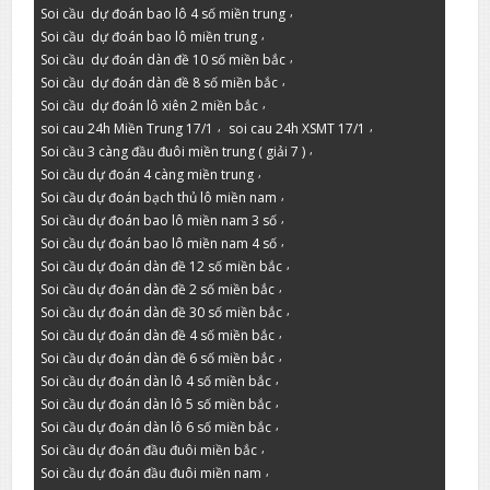
,
Soi cầu dự đoán bao lô 4 số miền trung
,
Soi cầu dự đoán bao lô miền trung
,
Soi cầu dự đoán dàn đề 10 số miền bắc
,
Soi cầu dự đoán dàn đề 8 số miền bắc
,
Soi cầu dự đoán lô xiên 2 miền bắc
,
,
soi cau 24h Miền Trung 17/1
soi cau 24h XSMT 17/1
,
Soi cầu 3 càng đầu đuôi miền trung ( giải 7 )
,
Soi cầu dự đoán 4 càng miền trung
,
Soi cầu dự đoán bạch thủ lô miền nam
,
Soi cầu dự đoán bao lô miền nam 3 số
,
Soi cầu dự đoán bao lô miền nam 4 số
,
Soi cầu dự đoán dàn đề 12 số miền bắc
,
Soi cầu dự đoán dàn đề 2 số miền bắc
,
Soi cầu dự đoán dàn đề 30 số miền bắc
,
Soi cầu dự đoán dàn đề 4 số miền bắc
,
Soi cầu dự đoán dàn đề 6 số miền bắc
,
Soi cầu dự đoán dàn lô 4 số miền bắc
,
Soi cầu dự đoán dàn lô 5 số miền bắc
,
Soi cầu dự đoán dàn lô 6 số miền bắc
,
Soi cầu dự đoán đầu đuôi miền bắc
,
Soi cầu dự đoán đầu đuôi miền nam