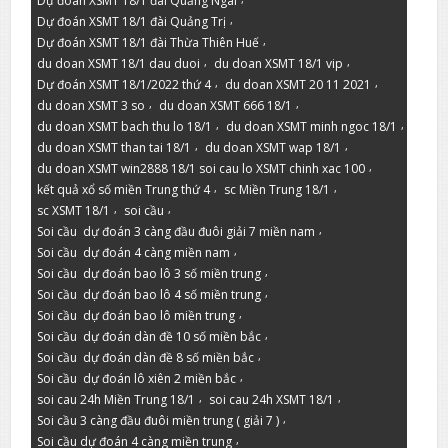
Dự đoán XSMT 18/1 đài Quảng Ngãi
,
Dự đoán XSMT 18/1 đài Quảng Trị
,
Dự đoán XSMT 18/1 đài Thừa Thiên Huế
,
,
du doan XSMT 18/1 dau duoi
du doan XSMT 18/1 vip
,
,
Dự đoán XSMT 18/1/2022 thứ 4
du doan XSMT 20 11 2021
,
,
du doan XSMT 3 so
du doan XSMT 666 18/1
,
,
du doan XSMT bach thu lo 18/1
du doan XSMT minh ngoc 18/1
,
,
du doan XSMT than tai 18/1
du doan XSMT wap 18/1
,
du doan XSMT win2888 18/1 soi cau lo XSMT chinh xac 100
,
,
kết quả xổ số miền Trung thứ 4
sc Miền Trung 18/1
,
,
sc XSMT 18/1
soi cầu
,
Soi cầu dự đoán 3 càng đầu đuôi giải 7 miền nam
,
Soi cầu dự đoán 4 càng miền nam
,
Soi cầu dự đoán bao lô 3 số miền trung
,
Soi cầu dự đoán bao lô 4 số miền trung
,
Soi cầu dự đoán bao lô miền trung
,
Soi cầu dự đoán dàn đề 10 số miền bắc
,
Soi cầu dự đoán dàn đề 8 số miền bắc
,
Soi cầu dự đoán lô xiên 2 miền bắc
,
,
soi cau 24h Miền Trung 18/1
soi cau 24h XSMT 18/1
,
Soi cầu 3 càng đầu đuôi miền trung ( giải 7 )
,
Soi cầu dự đoán 4 càng miền trung