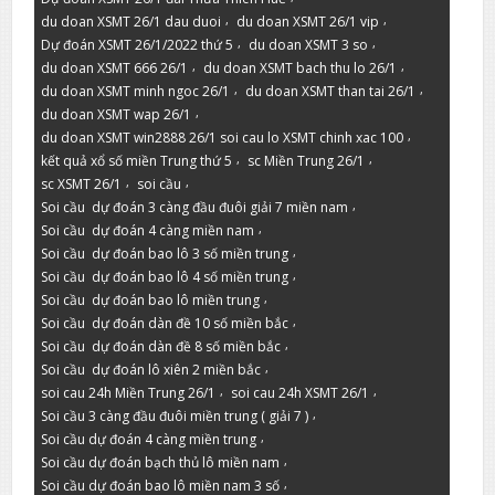
,
,
du doan XSMT 26/1 dau duoi
du doan XSMT 26/1 vip
,
,
Dự đoán XSMT 26/1/2022 thứ 5
du doan XSMT 3 so
,
,
du doan XSMT 666 26/1
du doan XSMT bach thu lo 26/1
,
,
du doan XSMT minh ngoc 26/1
du doan XSMT than tai 26/1
,
du doan XSMT wap 26/1
,
du doan XSMT win2888 26/1 soi cau lo XSMT chinh xac 100
,
,
kết quả xổ số miền Trung thứ 5
sc Miền Trung 26/1
,
,
sc XSMT 26/1
soi cầu
,
Soi cầu dự đoán 3 càng đầu đuôi giải 7 miền nam
,
Soi cầu dự đoán 4 càng miền nam
,
Soi cầu dự đoán bao lô 3 số miền trung
,
Soi cầu dự đoán bao lô 4 số miền trung
,
Soi cầu dự đoán bao lô miền trung
,
Soi cầu dự đoán dàn đề 10 số miền bắc
,
Soi cầu dự đoán dàn đề 8 số miền bắc
,
Soi cầu dự đoán lô xiên 2 miền bắc
,
,
soi cau 24h Miền Trung 26/1
soi cau 24h XSMT 26/1
,
Soi cầu 3 càng đầu đuôi miền trung ( giải 7 )
,
Soi cầu dự đoán 4 càng miền trung
,
Soi cầu dự đoán bạch thủ lô miền nam
,
Soi cầu dự đoán bao lô miền nam 3 số