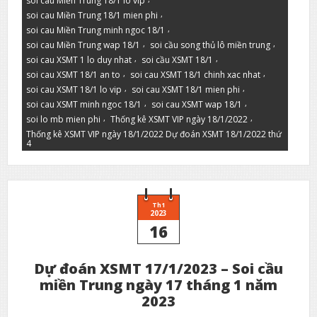
soi cau Miền Trung 18/1 lo vip
,
soi cau Miền Trung 18/1 mien phi
,
soi cau Miền Trung minh ngoc 18/1
,
,
soi cau Miền Trung wap 18/1
soi cầu song thủ lô miền trung
,
,
soi cau XSMT 1 lo duy nhat
soi cầu XSMT 18/1
,
,
soi cau XSMT 18/1 an to
soi cau XSMT 18/1 chinh xac nhat
,
,
soi cau XSMT 18/1 lo vip
soi cau XSMT 18/1 mien phi
,
,
soi cau XSMT minh ngoc 18/1
soi cau XSMT wap 18/1
,
,
soi lo mb mien phi
Thống kê XSMT VIP ngày 18/1/2022
Thống kê XSMT VIP ngày 18/1/2022 Dự đoán XSMT 18/1/2022 thứ
4
Th1
2023
16
Dự đoán XSMT 17/1/2023 – Soi cầu
miền Trung ngày 17 tháng 1 năm
2023