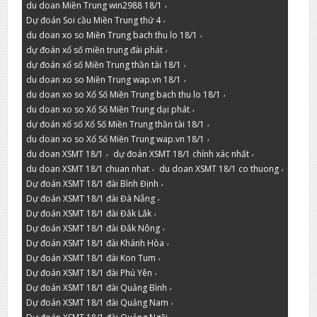
,
du doan Miền Trung win2988 18/1
,
Dự đoán Soi cầu Miền Trung thứ 4
,
du doan xo so Miền Trung bach thu lo 18/1
,
dự đoán xổ số miền trung đài phát
,
dự đoán xổ số Miền Trung thần tài 18/1
,
du doan xo so Miền Trung wap.vn 18/1
,
du doan xo so Xổ Số Miền Trung bach thu lo 18/1
,
du doan xo so Xổ Số Miền Trung dại phát
,
dự đoán xổ số Xổ Số Miền Trung thần tài 18/1
,
du doan xo so Xổ Số Miền Trung wap.vn 18/1
,
,
du doan XSMT 18/1
dự đoán XSMT 18/1 chính xác nhất
,
,
du doan XSMT 18/1 chuan nhat
du doan XSMT 18/1 co thuong
,
Dự đoán XSMT 18/1 đài Bình Định
,
Dự đoán XSMT 18/1 đài Đà Nẵng
,
Dự đoán XSMT 18/1 đài Đắk Lắk
,
Dự đoán XSMT 18/1 đài Đắk Nông
,
Dự đoán XSMT 18/1 đài Khánh Hòa
,
Dự đoán XSMT 18/1 đài Kon Tum
,
Dự đoán XSMT 18/1 đài Phú Yên
,
Dự đoán XSMT 18/1 đài Quảng Bình
,
Dự đoán XSMT 18/1 đài Quảng Nam
,