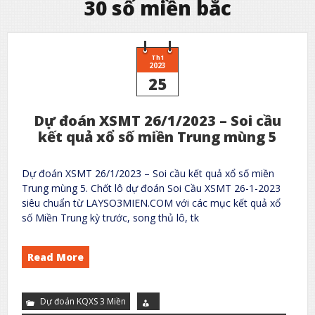
30 số miền bắc
Th1
2023
25
Dự đoán XSMT 26/1/2023 – Soi cầu
kết quả xổ số miền Trung mùng 5
Dự đoán XSMT 26/1/2023 – Soi cầu kết quả xổ số miền
Trung mùng 5. Chốt lô dự đoán Soi Cầu XSMT 26-1-2023
siêu chuẩn từ LAYSO3MIEN.COM với các mục kết quả xổ
số Miền Trung kỳ trước, song thủ lô, tk
Read More
Dự đoán KQXS 3 Miền