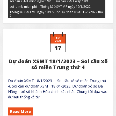
,
,
soi cau XSMT minh ngoc 19/1
soi cau XSMT wap 19/1
,
,
soi lo mb mien phi
Thống kê XSMT VIP ngày 19/1/2022
Thống kê XSMT VIP ngày 19/1/2022 Dự đoán XSMT 19/1/2022 thứ
5
Th1
2023
17
Dự đoán XSMT 18/1/2023 – Soi cầu xổ
số miền Trung thứ 4
Dự đoán XSMT 18/1/2023 – Soi cầu xổ số miền Trung thứ
4. Soi cầu dự đoán XSMT 18-01-2023. Dự đoán xổ số Đà
Nẵng – xổ số Khánh Hòa chính xác nhất. Chúng tôi dựa vào
dữ liệu thống kê từ
Read More