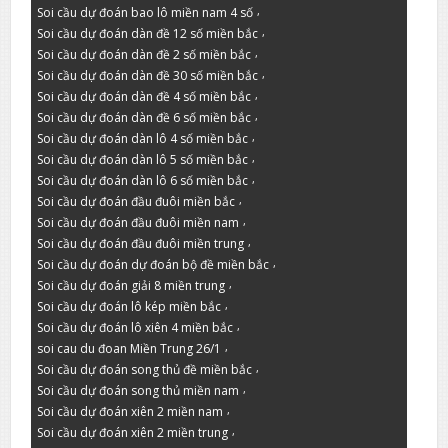
,
Soi cầu dự đoán bao lô miền nam 4 số
,
Soi cầu dự đoán dàn đề 12 số miền bắc
,
Soi cầu dự đoán dàn đề 2 số miền bắc
,
Soi cầu dự đoán dàn đề 30 số miền bắc
,
Soi cầu dự đoán dàn đề 4 số miền bắc
,
Soi cầu dự đoán dàn đề 6 số miền bắc
,
Soi cầu dự đoán dàn lô 4 số miền bắc
,
Soi cầu dự đoán dàn lô 5 số miền bắc
,
Soi cầu dự đoán dàn lô 6 số miền bắc
,
Soi cầu dự đoán đầu đuôi miền bắc
,
Soi cầu dự đoán đầu đuôi miền nam
,
Soi cầu dự đoán đầu đuôi miền trung
,
Soi cầu dự đoán dự đoán bộ đề miền bắc
,
Soi cầu dự đoán giải 8 miền trung
,
Soi cầu dự đoán lô kép miền bắc
,
Soi cầu dự đoán lô xiên 4 miền bắc
,
soi cau du đoan Miền Trung 26/1
,
Soi cầu dự đoán song thủ đề miền bắc
,
Soi cầu dự đoán song thủ miền nam
,
Soi cầu dự đoán xiên 2 miền nam
,
Soi cầu dự đoán xiên 2 miền trung