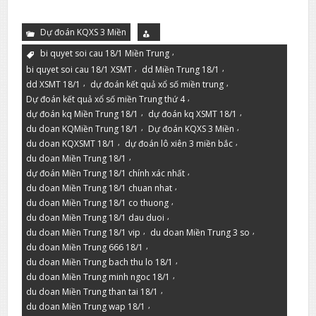
Dự đoán KQXS 3 Miền
,
bi quyet soi cau 18/1 Miền Trung
,
,
bi quyet soi cau 18/1 XSMT
dd Miền Trung 18/1
,
,
dd XSMT 18/1
dự đoán kết quả xổ số miền trung
,
Dự đoán kết quả xổ số miền Trung thứ 4
,
,
dự đoán kq Miền Trung 18/1
dự đoán kq XSMT 18/1
,
,
du doan KQMiền Trung 18/1
Dự đoán KQXS 3 Miền
,
,
du doan KQXSMT 18/1
dự đoán lô xiên 3 miền bắc
,
du doan Miền Trung 18/1
,
dự đoán Miền Trung 18/1 chính xác nhất
,
du doan Miền Trung 18/1 chuan nhat
,
du doan Miền Trung 18/1 co thuong
,
du doan Miền Trung 18/1 dau duoi
,
,
du doan Miền Trung 18/1 vip
du doan Miền Trung 3 so
,
du doan Miền Trung 666 18/1
,
du doan Miền Trung bach thu lo 18/1
,
du doan Miền Trung minh ngoc 18/1
,
du doan Miền Trung than tai 18/1
,
du doan Miền Trung wap 18/1