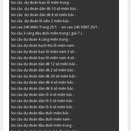
,
Soi cầu dự đoán bao lô miền trung
,
Soi cầu dự đoán dàn đề 10 số miền bắc
,
Soi cầu dự đoán dàn đề 8 số miền bắc
,
Soi cầu dự đoán lô xiên 2 miền bắc
,
,
soi cau 24h Miền Trung 25/1
soi cau 24h XSMT 25/1
,
Soi cầu 3 càng đầu đuôi miền trung ( giải 7 )
,
Soi cầu dự đoán 4 càng miền trung
,
Soi cầu dự đoán bạch thủ lô miền nam
,
Soi cầu dự đoán bao lô miền nam 3 số
,
Soi cầu dự đoán bao lô miền nam 4 số
,
Soi cầu dự đoán dàn đề 12 số miền bắc
,
Soi cầu dự đoán dàn đề 2 số miền bắc
,
Soi cầu dự đoán dàn đề 30 số miền bắc
,
Soi cầu dự đoán dàn đề 4 số miền bắc
,
Soi cầu dự đoán dàn đề 6 số miền bắc
,
Soi cầu dự đoán dàn lô 4 số miền bắc
,
Soi cầu dự đoán dàn lô 5 số miền bắc
,
Soi cầu dự đoán dàn lô 6 số miền bắc
,
Soi cầu dự đoán đầu đuôi miền bắc
,
Soi cầu dự đoán đầu đuôi miền nam
,
Soi cầu dự đoán đầu đuôi miền trung
,