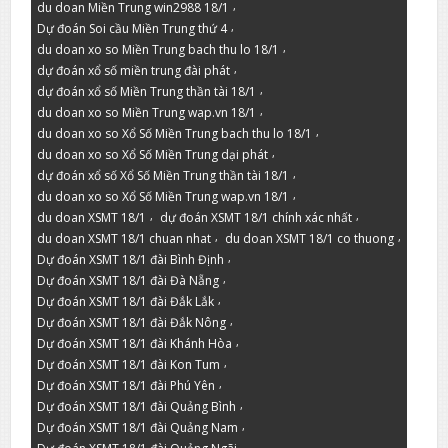
,
du doan Miền Trung win2988 18/1
,
Dự đoán Soi cầu Miền Trung thứ 4
,
du doan xo so Miền Trung bach thu lo 18/1
,
dự đoán xổ số miền trung đài phát
,
dự đoán xổ số Miền Trung thần tài 18/1
,
du doan xo so Miền Trung wap.vn 18/1
,
du doan xo so Xổ Số Miền Trung bach thu lo 18/1
,
du doan xo so Xổ Số Miền Trung dại phát
,
dự đoán xổ số Xổ Số Miền Trung thần tài 18/1
,
du doan xo so Xổ Số Miền Trung wap.vn 18/1
,
,
du doan XSMT 18/1
dự đoán XSMT 18/1 chính xác nhất
,
,
du doan XSMT 18/1 chuan nhat
du doan XSMT 18/1 co thuong
,
Dự đoán XSMT 18/1 đài Bình Định
,
Dự đoán XSMT 18/1 đài Đà Nẵng
,
Dự đoán XSMT 18/1 đài Đắk Lắk
,
Dự đoán XSMT 18/1 đài Đắk Nông
,
Dự đoán XSMT 18/1 đài Khánh Hòa
,
Dự đoán XSMT 18/1 đài Kon Tum
,
Dự đoán XSMT 18/1 đài Phú Yên
,
Dự đoán XSMT 18/1 đài Quảng Bình
,
Dự đoán XSMT 18/1 đài Quảng Nam
,