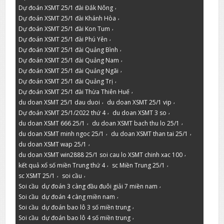
,
Dự đoán XSMT 25/1 đài Đắk Nông
,
Dự đoán XSMT 25/1 đài Khánh Hòa
,
Dự đoán XSMT 25/1 đài Kon Tum
,
Dự đoán XSMT 25/1 đài Phú Yên
,
Dự đoán XSMT 25/1 đài Quảng Bình
,
Dự đoán XSMT 25/1 đài Quảng Nam
,
Dự đoán XSMT 25/1 đài Quảng Ngãi
,
Dự đoán XSMT 25/1 đài Quảng Trị
,
Dự đoán XSMT 25/1 đài Thừa Thiên Huế
,
,
du doan XSMT 25/1 dau duoi
du doan XSMT 25/1 vip
,
,
Dự đoán XSMT 25/1/2022 thứ 4
du doan XSMT 3 so
,
,
du doan XSMT 666 25/1
du doan XSMT bach thu lo 25/1
,
,
du doan XSMT minh ngoc 25/1
du doan XSMT than tai 25/1
,
du doan XSMT wap 25/1
,
du doan XSMT win2888 25/1 soi cau lo XSMT chinh xac 100
,
,
kết quả xổ số miền Trung thứ 4
sc Miền Trung 25/1
,
,
sc XSMT 25/1
soi cầu
,
Soi cầu dự đoán 3 càng đầu đuôi giải 7 miền nam
,
Soi cầu dự đoán 4 càng miền nam
,
Soi cầu dự đoán bao lô 3 số miền trung
,
Soi cầu dự đoán bao lô 4 số miền trung