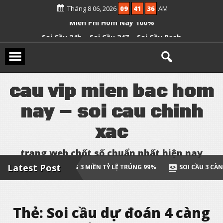
Skip
SOI CẦU 3 CÀNG
Tháng 8 06, 2026
09
41
37
AM
to
content
Soi Cầu 3 Càng Miền Nam Cực Chuẩn
Miễn Phí Hôm Nay 100%
Soi Cầu 24h – Soi Cầu 247 – Soi Cầu Bạch
Thủ CHÍNH XÁC
Soi Cau Mb Rong Bach Kim
c
a
u
v
i
p
m
i
e
n
b
a
c
h
o
m
Giờ Vàng Chốt Số Miền Bắc Hôm Nay –
n
a
y
–
s
o
i
c
a
u
c
h
i
n
h
Xổ Số 666
x
a
c
t
r
a
n
g
w
e
b
c
h
ố
t
s
ố
c
h
u
ẩ
n
n
h
ấ
t
h
i
ệ
n
n
a
y
Latest Post
NG 3 MIỀN TỶ LỆ TRÚNG 99%
SOI CẦU 3 CÀNG VIP MIỀN BẮC MIỄN P
Thẻ:
Soi cầu dự đoán 4 càng