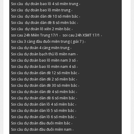
,
Soi cầu dự đoán bao lô 4 số miền trung
,
Soi cầu dự đoán bao lô miền trung
,
Soi cầu dự đoán dàn đề 10 số miền bắc
,
Soi cầu dự đoán dàn đề 8 số miền bắc
,
Soi cầu dự đoán lô xiên 2 miền bắc
,
,
soi cau 24h Miền Trung 17/1
soi cau 24h XSMT 17/1
,
Soi cầu 3 càng đầu đuôi miền trung ( giải 7 )
,
Soi cầu dự đoán 4 càng miền trung
,
Soi cầu dự đoán bạch thủ lô miền nam
,
Soi cầu dự đoán bao lô miền nam 3 số
,
Soi cầu dự đoán bao lô miền nam 4 số
,
Soi cầu dự đoán dàn đề 12 số miền bắc
,
Soi cầu dự đoán dàn đề 2 số miền bắc
,
Soi cầu dự đoán dàn đề 30 số miền bắc
,
Soi cầu dự đoán dàn đề 4 số miền bắc
,
Soi cầu dự đoán dàn đề 6 số miền bắc
,
Soi cầu dự đoán dàn lô 4 số miền bắc
,
Soi cầu dự đoán dàn lô 5 số miền bắc
,
Soi cầu dự đoán dàn lô 6 số miền bắc
,
Soi cầu dự đoán đầu đuôi miền bắc
,
Soi cầu dự đoán đầu đuôi miền nam