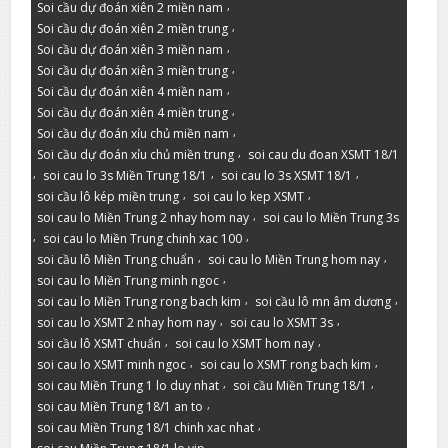
,
Soi cầu dự đoán xiên 2 miền nam
,
Soi cầu dự đoán xiên 2 miền trung
,
Soi cầu dự đoán xiên 3 miền nam
,
Soi cầu dự đoán xiên 3 miền trung
,
Soi cầu dự đoán xiên 4 miền nam
,
Soi cầu dự đoán xiên 4 miền trung
,
Soi cầu dự đoán xỉu chủ miền nam
,
Soi cầu dự đoán xỉu chủ miền trung
soi cau du đoan XSMT 18/1
,
,
,
soi cau lo 3s Miền Trung 18/1
soi cau lo 3s XSMT 18/1
,
,
soi cầu lô kép miền trung
soi cau lo kep XSMT
,
soi cau lo Miền Trung 2 nhay hom nay
soi cau lo Miền Trung 3s
,
,
soi cau lo Miền Trung chinh xac 100
,
,
soi cầu lô Miền Trung chuẩn
soi cau lo Miền Trung hom nay
,
soi cau lo Miền Trung minh ngoc
,
,
soi cau lo Miền Trung rong bach kim
soi cầu lô mn âm dương
,
,
soi cau lo XSMT 2 nhay hom nay
soi cau lo XSMT 3s
,
,
soi cầu lô XSMT chuẩn
soi cau lo XSMT hom nay
,
,
soi cau lo XSMT minh ngoc
soi cau lo XSMT rong bach kim
,
,
soi cau Miền Trung 1 lo duy nhat
soi cầu Miền Trung 18/1
,
soi cau Miền Trung 18/1 an to
,
soi cau Miền Trung 18/1 chinh xac nhat
,