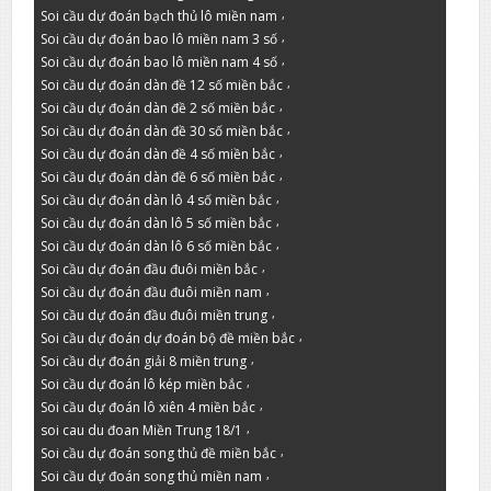
,
Soi cầu dự đoán bạch thủ lô miền nam
,
Soi cầu dự đoán bao lô miền nam 3 số
,
Soi cầu dự đoán bao lô miền nam 4 số
,
Soi cầu dự đoán dàn đề 12 số miền bắc
,
Soi cầu dự đoán dàn đề 2 số miền bắc
,
Soi cầu dự đoán dàn đề 30 số miền bắc
,
Soi cầu dự đoán dàn đề 4 số miền bắc
,
Soi cầu dự đoán dàn đề 6 số miền bắc
,
Soi cầu dự đoán dàn lô 4 số miền bắc
,
Soi cầu dự đoán dàn lô 5 số miền bắc
,
Soi cầu dự đoán dàn lô 6 số miền bắc
,
Soi cầu dự đoán đầu đuôi miền bắc
,
Soi cầu dự đoán đầu đuôi miền nam
,
Soi cầu dự đoán đầu đuôi miền trung
,
Soi cầu dự đoán dự đoán bộ đề miền bắc
,
Soi cầu dự đoán giải 8 miền trung
,
Soi cầu dự đoán lô kép miền bắc
,
Soi cầu dự đoán lô xiên 4 miền bắc
,
soi cau du đoan Miền Trung 18/1
,
Soi cầu dự đoán song thủ đề miền bắc
,
Soi cầu dự đoán song thủ miền nam