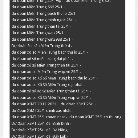
du doan Miền Trung 25/1 vip
du doan Miền Trung 3 so
,
du doan Miền Trung 666 25/1
,
du doan Miền Trung bach thu lo 25/1
,
du doan Miền Trung minh ngoc 25/1
,
du doan Miền Trung than tai 25/1
,
du doan Miền Trung wap 25/1
,
du doan Miền Trung win2988 25/1
,
Dự đoán Soi cầu Miền Trung thứ 4
,
du doan xo so Miền Trung bach thu lo 25/1
,
dự đoán xổ số miền trung đài phát
,
dự đoán xổ số Miền Trung thần tài 25/1
,
du doan xo so Miền Trung wap.vn 25/1
,
du doan xo so Xổ Số Miền Trung bach thu lo 25/1
,
du doan xo so Xổ Số Miền Trung dại phát
,
dự đoán xổ số Xổ Số Miền Trung thần tài 25/1
,
du doan xo so Xổ Số Miền Trung wap.vn 25/1
,
,
du doan XSMT 20 11 2021
du doan XSMT 25/1
,
dự đoán XSMT 25/1 chính xác nhất
,
,
du doan XSMT 25/1 chuan nhat
du doan XSMT 25/1 co thuong
,
Dự đoán XSMT 25/1 đài Bình Định
,
Dự đoán XSMT 25/1 đài Đà Nẵng
,
Dự đoán XSMT 25/1 đài Đắk Lắk