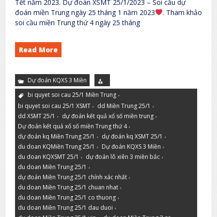
Tết năm 2023. Dự đoán XSMT 25/1/2023 – Soi cầu dự
đoán miền Trung ngày 25 tháng 1 năm 2023
. Tham khảo
soi cầu miền Trung thứ 4 ngày 25 tháng
Read More
Dự đoán KQXS 3 Miền
,
bi quyet soi cau 25/1 Miền Trung
,
,
bi quyet soi cau 25/1 XSMT
dd Miền Trung 25/1
,
,
dd XSMT 25/1
dự đoán kết quả xổ số miền trung
,
Dự đoán kết quả xổ số miền Trung thứ 4
,
,
dự đoán kq Miền Trung 25/1
dự đoán kq XSMT 25/1
,
,
du doan KQMiền Trung 25/1
Dự đoán KQXS 3 Miền
,
,
du doan KQXSMT 25/1
dự đoán lô xiên 3 miền bắc
,
du doan Miền Trung 25/1
,
dự đoán Miền Trung 25/1 chính xác nhất
,
du doan Miền Trung 25/1 chuan nhat
,
du doan Miền Trung 25/1 co thuong
,
du doan Miền Trung 25/1 dau duoi
,
,