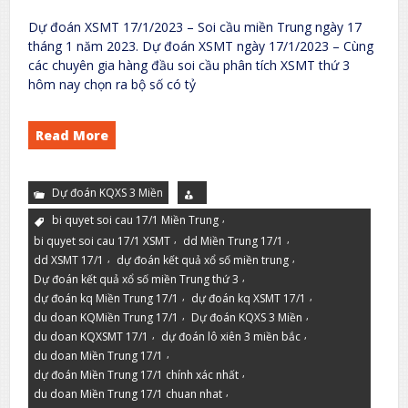
Dự đoán XSMT 17/1/2023 – Soi cầu miền Trung ngày 17
tháng 1 năm 2023. Dự đoán XSMT ngày 17/1/2023 – Cùng
các chuyên gia hàng đầu soi cầu phân tích XSMT thứ 3
hôm nay chọn ra bộ số có tỷ
Read More
Dự đoán KQXS 3 Miền
,
bi quyet soi cau 17/1 Miền Trung
,
,
bi quyet soi cau 17/1 XSMT
dd Miền Trung 17/1
,
,
dd XSMT 17/1
dự đoán kết quả xổ số miền trung
,
Dự đoán kết quả xổ số miền Trung thứ 3
,
,
dự đoán kq Miền Trung 17/1
dự đoán kq XSMT 17/1
,
,
du doan KQMiền Trung 17/1
Dự đoán KQXS 3 Miền
,
,
du doan KQXSMT 17/1
dự đoán lô xiên 3 miền bắc
,
du doan Miền Trung 17/1
,
dự đoán Miền Trung 17/1 chính xác nhất
,
du doan Miền Trung 17/1 chuan nhat