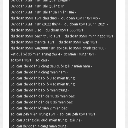
Dự đoán XSMT 18/1 đài Quảng Ngãi
,
Dự đoán XSMT 18/1 đài Quảng Trị
,
Dự đoán XSMT 18/1 đài Thừa Thiên Huế
,
,
du doan XSMT 18/1 dau duoi
du doan XSMT 18/1 vip
,
,
Dự đoán XSMT 18/1/2022 thứ 4
du doan XSMT 20 11 2021
,
,
du doan XSMT 3 so
du doan XSMT 666 18/1
,
,
du doan XSMT bach thu lo 18/1
du doan XSMT minh ngoc 18/1
,
,
du doan XSMT than tai 18/1
du doan XSMT wap 18/1
,
du doan XSMT win2888 18/1 soi cau lo XSMT chinh xac 100
,
,
kết quả xổ số miền Trung thứ 4
sc Miền Trung 18/1
,
,
sc XSMT 18/1
soi cầu
,
Soi cầu dự đoán 3 càng đầu đuôi giải 7 miền nam
,
Soi cầu dự đoán 4 càng miền nam
,
Soi cầu dự đoán bao lô 3 số miền trung
,
Soi cầu dự đoán bao lô 4 số miền trung
,
Soi cầu dự đoán bao lô miền trung
,
Soi cầu dự đoán dàn đề 10 số miền bắc
,
Soi cầu dự đoán dàn đề 8 số miền bắc
,
Soi cầu dự đoán lô xiên 2 miền bắc
,
,
soi cau 24h Miền Trung 18/1
soi cau 24h XSMT 18/1
,
Soi cầu 3 càng đầu đuôi miền trung ( giải 7 )
,
Soi cầu dự đoán 4 càng miền trung