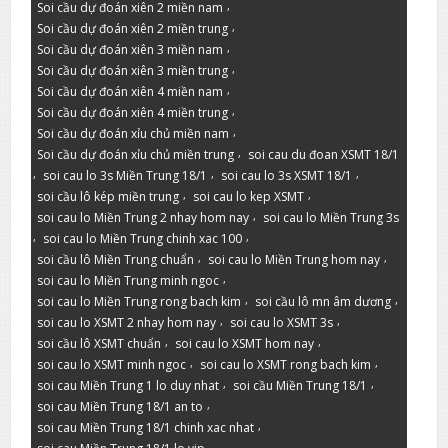
,
Soi cầu dự đoán xiên 2 miền nam
,
Soi cầu dự đoán xiên 2 miền trung
,
Soi cầu dự đoán xiên 3 miền nam
,
Soi cầu dự đoán xiên 3 miền trung
,
Soi cầu dự đoán xiên 4 miền nam
,
Soi cầu dự đoán xiên 4 miền trung
,
Soi cầu dự đoán xỉu chủ miền nam
,
Soi cầu dự đoán xỉu chủ miền trung
soi cau du đoan XSMT 18/1
,
,
,
soi cau lo 3s Miền Trung 18/1
soi cau lo 3s XSMT 18/1
,
,
soi cầu lô kép miền trung
soi cau lo kep XSMT
,
soi cau lo Miền Trung 2 nhay hom nay
soi cau lo Miền Trung 3s
,
,
soi cau lo Miền Trung chinh xac 100
,
,
soi cầu lô Miền Trung chuẩn
soi cau lo Miền Trung hom nay
,
soi cau lo Miền Trung minh ngoc
,
,
soi cau lo Miền Trung rong bach kim
soi cầu lô mn âm dương
,
,
soi cau lo XSMT 2 nhay hom nay
soi cau lo XSMT 3s
,
,
soi cầu lô XSMT chuẩn
soi cau lo XSMT hom nay
,
,
soi cau lo XSMT minh ngoc
soi cau lo XSMT rong bach kim
,
,
soi cau Miền Trung 1 lo duy nhat
soi cầu Miền Trung 18/1
,
soi cau Miền Trung 18/1 an to
,
soi cau Miền Trung 18/1 chinh xac nhat
,