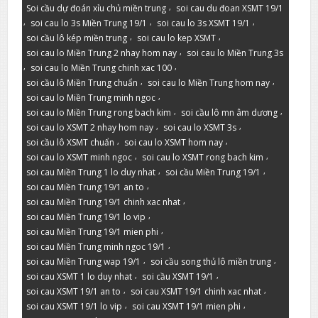
,
Soi cầu dự đoán xỉu chủ miền trung
soi cau du đoan XSMT 19/1
,
,
,
soi cau lo 3s Miền Trung 19/1
soi cau lo 3s XSMT 19/1
,
,
soi cầu lô kép miền trung
soi cau lo kep XSMT
,
soi cau lo Miền Trung 2 nhay hom nay
soi cau lo Miền Trung 3s
,
,
soi cau lo Miền Trung chinh xac 100
,
,
soi cầu lô Miền Trung chuẩn
soi cau lo Miền Trung hom nay
,
soi cau lo Miền Trung minh ngoc
,
,
soi cau lo Miền Trung rong bach kim
soi cầu lô mn âm dương
,
,
soi cau lo XSMT 2 nhay hom nay
soi cau lo XSMT 3s
,
,
soi cầu lô XSMT chuẩn
soi cau lo XSMT hom nay
,
,
soi cau lo XSMT minh ngoc
soi cau lo XSMT rong bach kim
,
,
soi cau Miền Trung 1 lo duy nhat
soi cầu Miền Trung 19/1
,
soi cau Miền Trung 19/1 an to
,
soi cau Miền Trung 19/1 chinh xac nhat
,
soi cau Miền Trung 19/1 lo vip
,
soi cau Miền Trung 19/1 mien phi
,
soi cau Miền Trung minh ngoc 19/1
,
,
soi cau Miền Trung wap 19/1
soi cầu song thủ lô miền trung
,
,
soi cau XSMT 1 lo duy nhat
soi cầu XSMT 19/1
,
,
soi cau XSMT 19/1 an to
soi cau XSMT 19/1 chinh xac nhat
,
,
soi cau XSMT 19/1 lo vip
soi cau XSMT 19/1 mien phi