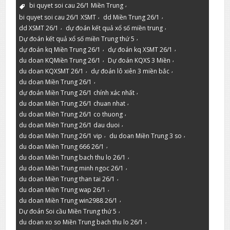
,
bi quyet soi cau 26/1 Miền Trung
,
,
bi quyet soi cau 26/1 XSMT
dd Miền Trung 26/1
,
,
dd XSMT 26/1
dự đoán kết quả xổ số miền trung
,
Dự đoán kết quả xổ số miền Trung thứ 5
,
,
dự đoán kq Miền Trung 26/1
dự đoán kq XSMT 26/1
,
,
du doan KQMiền Trung 26/1
Dự đoán KQXS 3 Miền
,
,
du doan KQXSMT 26/1
dự đoán lô xiên 3 miền bắc
,
du doan Miền Trung 26/1
,
dự đoán Miền Trung 26/1 chính xác nhất
,
du doan Miền Trung 26/1 chuan nhat
,
du doan Miền Trung 26/1 co thuong
,
du doan Miền Trung 26/1 dau duoi
,
,
du doan Miền Trung 26/1 vip
du doan Miền Trung 3 so
,
du doan Miền Trung 666 26/1
,
du doan Miền Trung bach thu lo 26/1
,
du doan Miền Trung minh ngoc 26/1
,
du doan Miền Trung than tai 26/1
,
du doan Miền Trung wap 26/1
,
du doan Miền Trung win2988 26/1
,
Dự đoán Soi cầu Miền Trung thứ 5
,
du doan xo so Miền Trung bach thu lo 26/1