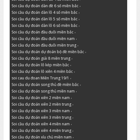
,
Soi cầu dự đoán dàn đề 6 số miền bắc
,
Soi cầu dự đoán dàn lô 4 số miền bắc
,
Soi cầu dự đoán dàn lô 5 số miền bắc
,
Soi cầu dự đoán dàn lô 6 số miền bắc
,
Soi cầu dự đoán đầu đuôi miền bắc
,
Soi cầu dự đoán đầu đuôi miền nam
,
Soi cầu dự đoán đầu đuôi miền trung
,
Soi cầu dự đoán dự đoán bộ đề miền bắc
,
Soi cầu dự đoán giải 8 miền trung
,
Soi cầu dự đoán lô kép miền bắc
,
Soi cầu dự đoán lô xiên 4 miền bắc
,
soi cau du đoan Miền Trung 19/1
,
Soi cầu dự đoán song thủ đề miền bắc
,
Soi cầu dự đoán song thủ miền nam
,
Soi cầu dự đoán xiên 2 miền nam
,
Soi cầu dự đoán xiên 2 miền trung
,
Soi cầu dự đoán xiên 3 miền nam
,
Soi cầu dự đoán xiên 3 miền trung
,
Soi cầu dự đoán xiên 4 miền nam
,
Soi cầu dự đoán xiên 4 miền trung
,
Soi cầu dự đoán xỉu chủ miền nam