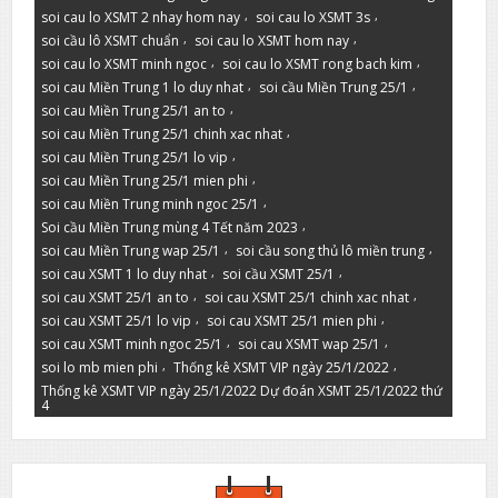
,
,
soi cau lo XSMT 2 nhay hom nay
soi cau lo XSMT 3s
,
,
soi cầu lô XSMT chuẩn
soi cau lo XSMT hom nay
,
,
soi cau lo XSMT minh ngoc
soi cau lo XSMT rong bach kim
,
,
soi cau Miền Trung 1 lo duy nhat
soi cầu Miền Trung 25/1
,
soi cau Miền Trung 25/1 an to
,
soi cau Miền Trung 25/1 chinh xac nhat
,
soi cau Miền Trung 25/1 lo vip
,
soi cau Miền Trung 25/1 mien phi
,
soi cau Miền Trung minh ngoc 25/1
,
Soi cầu Miền Trung mùng 4 Tết năm 2023
,
,
soi cau Miền Trung wap 25/1
soi cầu song thủ lô miền trung
,
,
soi cau XSMT 1 lo duy nhat
soi cầu XSMT 25/1
,
,
soi cau XSMT 25/1 an to
soi cau XSMT 25/1 chinh xac nhat
,
,
soi cau XSMT 25/1 lo vip
soi cau XSMT 25/1 mien phi
,
,
soi cau XSMT minh ngoc 25/1
soi cau XSMT wap 25/1
,
,
soi lo mb mien phi
Thống kê XSMT VIP ngày 25/1/2022
Thống kê XSMT VIP ngày 25/1/2022 Dự đoán XSMT 25/1/2022 thứ
4