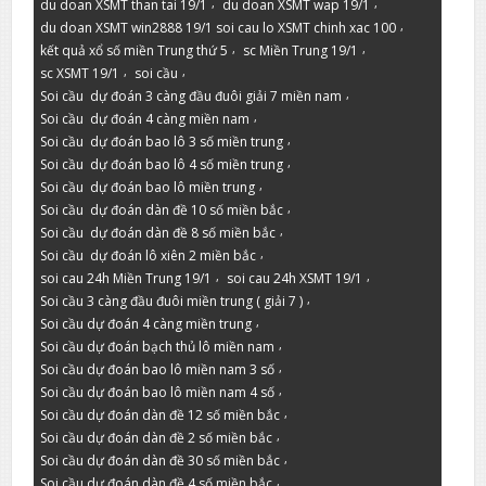
,
,
du doan XSMT than tai 19/1
du doan XSMT wap 19/1
,
du doan XSMT win2888 19/1 soi cau lo XSMT chinh xac 100
,
,
kết quả xổ số miền Trung thứ 5
sc Miền Trung 19/1
,
,
sc XSMT 19/1
soi cầu
,
Soi cầu dự đoán 3 càng đầu đuôi giải 7 miền nam
,
Soi cầu dự đoán 4 càng miền nam
,
Soi cầu dự đoán bao lô 3 số miền trung
,
Soi cầu dự đoán bao lô 4 số miền trung
,
Soi cầu dự đoán bao lô miền trung
,
Soi cầu dự đoán dàn đề 10 số miền bắc
,
Soi cầu dự đoán dàn đề 8 số miền bắc
,
Soi cầu dự đoán lô xiên 2 miền bắc
,
,
soi cau 24h Miền Trung 19/1
soi cau 24h XSMT 19/1
,
Soi cầu 3 càng đầu đuôi miền trung ( giải 7 )
,
Soi cầu dự đoán 4 càng miền trung
,
Soi cầu dự đoán bạch thủ lô miền nam
,
Soi cầu dự đoán bao lô miền nam 3 số
,
Soi cầu dự đoán bao lô miền nam 4 số
,
Soi cầu dự đoán dàn đề 12 số miền bắc
,
Soi cầu dự đoán dàn đề 2 số miền bắc
,
Soi cầu dự đoán dàn đề 30 số miền bắc
,
Soi cầu dự đoán dàn đề 4 số miền bắc