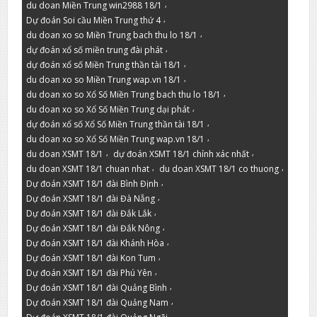
,
du doan Miền Trung win2988 18/1
,
Dự đoán Soi cầu Miền Trung thứ 4
,
du doan xo so Miền Trung bach thu lo 18/1
,
dự đoán xổ số miền trung đài phát
,
dự đoán xổ số Miền Trung thần tài 18/1
,
du doan xo so Miền Trung wap.vn 18/1
,
du doan xo so Xổ Số Miền Trung bach thu lo 18/1
,
du doan xo so Xổ Số Miền Trung dại phát
,
dự đoán xổ số Xổ Số Miền Trung thần tài 18/1
,
du doan xo so Xổ Số Miền Trung wap.vn 18/1
,
,
du doan XSMT 18/1
dự đoán XSMT 18/1 chính xác nhất
,
,
du doan XSMT 18/1 chuan nhat
du doan XSMT 18/1 co thuong
,
Dự đoán XSMT 18/1 đài Bình Định
,
Dự đoán XSMT 18/1 đài Đà Nẵng
,
Dự đoán XSMT 18/1 đài Đắk Lắk
,
Dự đoán XSMT 18/1 đài Đắk Nông
,
Dự đoán XSMT 18/1 đài Khánh Hòa
,
Dự đoán XSMT 18/1 đài Kon Tum
,
Dự đoán XSMT 18/1 đài Phú Yên
,
Dự đoán XSMT 18/1 đài Quảng Bình
,
Dự đoán XSMT 18/1 đài Quảng Nam
,