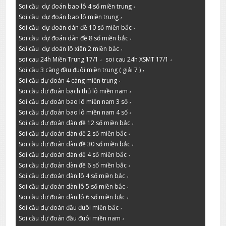
,
Soi cầu dự đoán bao lô 4 số miền trung
,
Soi cầu dự đoán bao lô miền trung
,
Soi cầu dự đoán dàn đề 10 số miền bắc
,
Soi cầu dự đoán dàn đề 8 số miền bắc
,
Soi cầu dự đoán lô xiên 2 miền bắc
,
,
soi cau 24h Miền Trung 17/1
soi cau 24h XSMT 17/1
,
Soi cầu 3 càng đầu đuôi miền trung ( giải 7 )
,
Soi cầu dự đoán 4 càng miền trung
,
Soi cầu dự đoán bạch thủ lô miền nam
,
Soi cầu dự đoán bao lô miền nam 3 số
,
Soi cầu dự đoán bao lô miền nam 4 số
,
Soi cầu dự đoán dàn đề 12 số miền bắc
,
Soi cầu dự đoán dàn đề 2 số miền bắc
,
Soi cầu dự đoán dàn đề 30 số miền bắc
,
Soi cầu dự đoán dàn đề 4 số miền bắc
,
Soi cầu dự đoán dàn đề 6 số miền bắc
,
Soi cầu dự đoán dàn lô 4 số miền bắc
,
Soi cầu dự đoán dàn lô 5 số miền bắc
,
Soi cầu dự đoán dàn lô 6 số miền bắc
,
Soi cầu dự đoán đầu đuôi miền bắc
,
Soi cầu dự đoán đầu đuôi miền nam