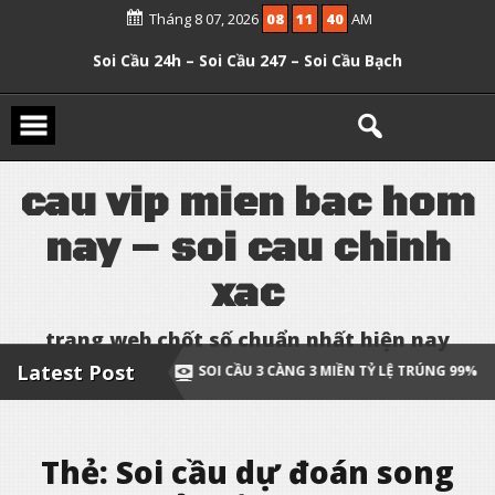
Skip
Tháng 8 07, 2026
08
11
41
AM
Soi Cầu 3 Càng Miền Nam Cực Chuẩn
to
content
Miễn Phí Hôm Nay 100%
Soi Cầu 24h – Soi Cầu 247 – Soi Cầu Bạch
Thủ CHÍNH XÁC
Soi Cau Mb Rong Bach Kim
Giờ Vàng Chốt Số Miền Bắc Hôm Nay –
c
a
u
v
i
p
m
i
e
n
b
a
c
h
o
m
Xổ Số 666
n
a
y
–
s
o
i
c
a
u
c
h
i
n
h
x
a
c
t
r
a
n
g
w
e
b
c
h
ố
t
s
ố
c
h
u
ẩ
n
n
h
ấ
t
h
i
ệ
n
n
a
y
Latest Post
SOI CẦU 3 CÀNG 3 MIỀN TỶ LỆ TRÚNG 99%
SOI CẦU 3 CÀNG VI
Thẻ:
Soi cầu dự đoán song