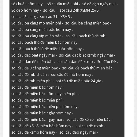
,
,
,
số chuẩn hôm nay
số chuẩn miễn phí
số đề đẹp ngày mai
,
,
,
Số đẹp hôm nay
soi cầu
soi cau 24h XSMN 25/6
,
,
soi cau 3 cang
soi cau 31h XSMB
,
,
Soi cầu ba càng mb miễn phí
soi cầu ba càng miền bắc
,
soi cầu ba càng miền bắc hôm nay
,
,
soi cầu ba càng vip miền bắc
soi cầu bạch thủ đề mb
,
soi cầu bạch thủ đề miền bắc hôm nay
,
soi cầu bạch thủ lô đề miền bắc hôm nay
,
,
Soi cầu đặc biệt ngày mai
soi cầu đặc biệt xsmb ngày mai
,
,
,
soi cầu dàn đề miền bắc
soi cầu dàn đề xsmb
Soi Cầu Đề
,
,
soi cầu đề 3 càng miền bắc
soi cầu đề bạch thủ miền bắc
,
,
soi cầu đề mb chuẩn
soi cầu đề mb hôm nay
,
,
soi cầu đề mb miễn phí
soi cầu đề miền bắc 24 giờ
,
soi cầu đề miền bắc hom nay
,
soi cầu đề miền bắc hôm nay miễn phí
,
soi cầu đề miền bắc miễn phí
,
soi cầu đề miền bắc miễn phí hôm nay
,
soi cầu đề miền bắc ngày hôm nay
,
,
soi cầu đề miền bắc ngày mai
soi cầu đề xổ số miền bắc
,
,
soi cầu đề xổ số miền bắc hôm nay
soi cau đề xsmb
,
,
soi cầu đề xsmb hôm nay
soi cầu đẹp ngày mai