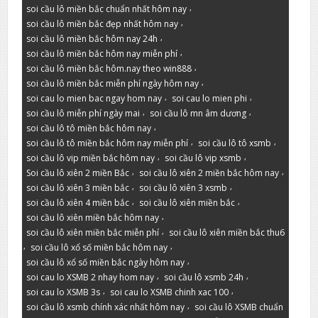
,
soi cầu lô miền bắc chuẩn nhất hôm nay
,
soi cầu lô miền bắc đẹp nhất hôm nay
,
soi cầu lô miền bắc hôm nay 24h
,
soi cầu lô miền bắc hôm nay miễn phí
,
soi cầu lô miền bắc hôm.nay theo win888
,
soi cầu lô miền bắc miễn phí ngày hôm nay
,
,
soi cau lo mien bac ngay hom nay
soi cau lo mien phi
,
,
soi cầu lô miễn phí ngày mai
soi cầu lô mn âm dương
,
soi cầu lô tô miền bắc hôm nay
,
,
soi cầu lô tô miền bắc hôm nay miễn phí
soi cầu lô tô xsmb
,
,
soi cầu lô vip miền bắc hôm nay
soi cầu lô vip xsmb
,
,
Soi cầu lô xiên 2 miền Bắc
soi cầu lô xiên 2 miền bắc hôm nay
,
,
soi cầu lô xiên 3 miền bắc
soi cầu lô xiên 3 xsmb
,
,
soi cầu lô xiên 4 miền bắc
soi cầu lô xiên miền bắc
,
soi cầu lô xiên miền bắc hôm nay
,
soi cầu lô xiên miền bắc miễn phí
soi cầu lô xiên miền bắc thu6
,
,
soi cầu lô xổ số miền bắc hôm nay
,
soi cầu lô xổ số miền bắc ngày hôm nay
,
,
soi cau lo XSMB 2 nhay hom nay
soi cầu lô xsmb 24h
,
,
soi cau lo XSMB 3s
soi cau lo XSMB chinh xac 100
,
soi cầu lô xsmb chính xác nhất hôm nay
soi cầu lô XSMB chuẩn