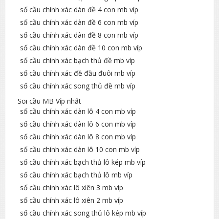
số cầu chính xác dàn đề 4 con mb víp
số cầu chính xác dàn đề 6 con mb víp
số cầu chính xác dàn đề 8 con mb víp
số cầu chính xác dàn đề 10 con mb víp
số cầu chính xác bạch thủ đề mb víp
số cầu chính xác đề đầu đuôi mb víp
số cầu chính xác song thủ đề mb víp
Soi cầu MB Víp nhất
số cầu chính xác dàn lô 4 con mb víp
số cầu chính xác dàn lô 6 con mb víp
số cầu chính xác dàn lô 8 con mb víp
số cầu chính xác dàn lô 10 con mb víp
số cầu chính xác bạch thủ lô kép mb víp
số cầu chính xác bạch thủ lô mb víp
số cầu chính xác lô xiên 3 mb víp
số cầu chính xác lô xiên 2 mb víp
số cầu chính xác song thủ lô kép mb víp