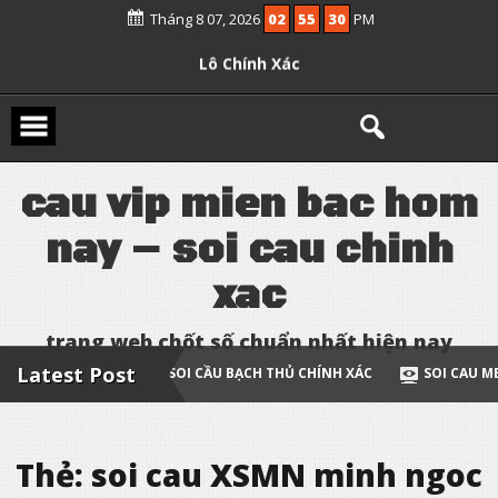
Skip
Tháng 8 07, 2026
02
55
30
PM
to
content
Soi Cầu Mb Chính Xác Miễn Phí Soi Cầu
Lô Chính Xác
Cau XSMB – Thống Kê Cầu Bạch Thủ
Miền Bắc Hôm Nay – Xổ Số
Soi Cầu 3 Càng 3 Miền Tỷ Lệ Trúng 99%
c
a
u
v
i
p
m
i
e
n
b
a
c
h
o
m
Soi Cầu 3 Càng VIP Miền Bắc Miễn Phí
n
a
y
–
s
o
i
c
a
u
c
h
i
n
h
Soi Cầu 3 Càng VIP Miền Bắc Miễn Phí –
x
a
c
Dự Đoán 247
SOI CẦU 3 CÀNG
t
r
a
n
g
w
e
b
c
h
ố
t
s
ố
c
h
u
ẩ
n
n
h
ấ
t
h
i
ệ
n
n
a
y
Soi Cầu 3 Càng Miền Nam Cực Chuẩn
Latest Post
U 247 – SOI CẦU BẠCH THỦ CHÍNH XÁC
SOI CAU MB RONG BACH KIM
Miễn Phí Hôm Nay 100%
Soi Cầu 24h – Soi Cầu 247 – Soi Cầu Bạch
Thủ CHÍNH XÁC
Thẻ:
soi cau XSMN minh ngoc
Soi Cau Mb Rong Bach Kim