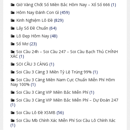
Giờ Vàng Chốt Số Miền Bắc Hôm Nay – Xổ Số 666
(1)
Hôm Nay Đánh Con Gì
(459)
Kinh Nghiệm Lô Đề
(829)
Lấy Số Đề Chuẩn
(64)
Lô Đẹp Hôm Nay
(48)
Sổ Mơ
(23)
Soi Cầu 24h – Soi Cầu 247 – Soi Cầu Bạch Thủ CHÍNH
XÁC
(1)
SOI CẦU 3 CÀNG
(1)
Soi Cầu 3 Càng 3 Miền Tỷ Lệ Trúng 99%
(1)
Soi Cầu 3 Càng Miền Nam Cực Chuẩn Miễn Phí Hôm
Nay 100%
(1)
Soi Cầu 3 Càng VIP Miền Bắc Miễn Phí
(1)
Soi Cầu 3 Càng VIP Miền Bắc Miễn Phí – Dự Đoán 247
(1)
Soi Cầu Lô Đề XSMB
(56)
Soi Cầu Mb Chính Xác Miễn Phí Soi Cầu Lô Chính Xác
(1)