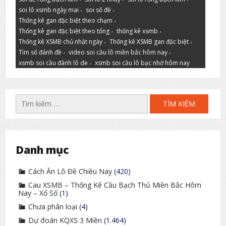
,
,
soi lô xsmb ngày mai
soi số đề
,
Thống kê gan đặc biệt theo chạm
,
,
Thống kê gan đặc biệt theo tổng
thống kê xsmb
,
,
Thống kê XSMB chủ nhật ngày
Thống kê XSMB gan đặc biệt
,
,
Tìm số đánh đề
video soi cầu lô miền bắc hôm nay
,
xsmb soi cầu đánh lô de
xsmb soi cầu lô bạc nhớ hôm nay
Tìm
kiếm
cho:
Danh mục
Cách Ăn Lô Đề Chiều Nay
(420)
Cau XSMB – Thống Kê Cầu Bạch Thủ Miền Bắc Hôm
Nay – Xổ Số
(1)
Chưa phân loại
(4)
Dự đoán KQXS 3 Miền
(1.464)