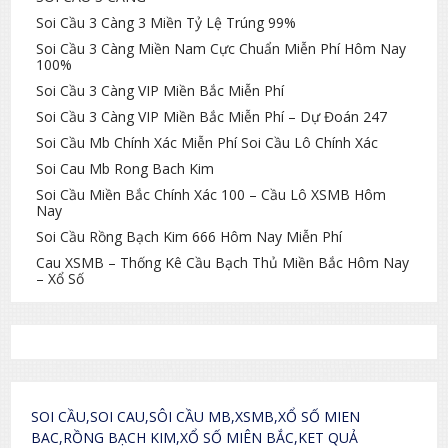
Soi Cầu 3 Càng 3 Miền Tỷ Lệ Trúng 99%
Soi Cầu 3 Càng Miền Nam Cực Chuẩn Miễn Phí Hôm Nay
100%
Soi Cầu 3 Càng VIP Miền Bắc Miễn Phí
Soi Cầu 3 Càng VIP Miền Bắc Miễn Phí – Dự Đoán 247
Soi Cầu Mb Chính Xác Miễn Phí Soi Cầu Lô Chính Xác
Soi Cau Mb Rong Bach Kim
Soi Cầu Miền Bắc Chính Xác 100 – Cầu Lô XSMB Hôm
Nay
Soi Cầu Rồng Bạch Kim 666 Hôm Nay Miễn Phí
Cau XSMB – Thống Kê Cầu Bạch Thủ Miền Bắc Hôm Nay
– Xổ Số
SOI CẦU,SOI CAU,SÔI CẦU MB,XSMB,XỔ SỐ MIEN
BAC,RỒNG BẠCH KIM,XỔ SỐ MIÊN BẮC,KET QUẢ