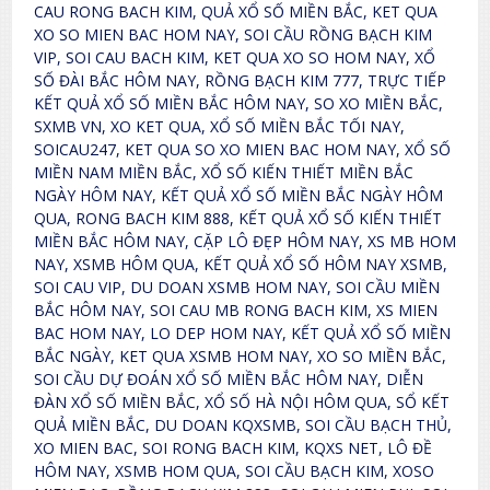
CAU RONG BACH KIM, QUẢ XỔ SỐ MIỀN BẮC, KET QUA
XO SO MIEN BAC HOM NAY, SOI CẦU RỒNG BẠCH KIM
VIP, SOI CAU BACH KIM, KET QUA XO SO HOM NAY, XỔ
SỐ ĐÀI BẮC HÔM NAY, RỒNG BẠCH KIM 777, TRỰC TIẾP
KẾT QUẢ XỔ SỐ MIỀN BẮC HÔM NAY, SO XO MIỀN BẮC,
SXMB VN, XO KET QUA, XỔ SỐ MIỀN BẮC TỐI NAY,
SOICAU247, KET QUA SO XO MIEN BAC HOM NAY, XỔ SỐ
MIỀN NAM MIỀN BẮC, XỔ SỐ KIẾN THIẾT MIỀN BẮC
NGÀY HÔM NAY, KẾT QUẢ XỔ SỐ MIỀN BẮC NGÀY HÔM
QUA, RONG BACH KIM 888, KẾT QUẢ XỔ SỐ KIẾN THIẾT
MIỀN BẮC HÔM NAY, CẶP LÔ ĐẸP HÔM NAY, XS MB HOM
NAY, XSMB HÔM QUA, KẾT QUẢ XỔ SỐ HÔM NAY XSMB,
SOI CAU VIP, DU DOAN XSMB HOM NAY, SOI CẦU MIỀN
BẮC HÔM NAY, SOI CAU MB RONG BACH KIM, XS MIEN
BAC HOM NAY, LO DEP HOM NAY, KẾT QUẢ XỔ SỐ MIỀN
BẮC NGÀY, KET QUA XSMB HOM NAY, XO SO MIỀN BẮC,
SOI CẦU DỰ ĐOÁN XỔ SỐ MIỀN BẮC HÔM NAY, DIỄN
ĐÀN XỔ SỐ MIỀN BẮC, XỔ SỐ HÀ NỘI HÔM QUA, SỔ KẾT
QUẢ MIỀN BẮC, DU DOAN KQXSMB, SOI CẦU BẠCH THỦ,
XO MIEN BAC, SOI RONG BACH KIM, KQXS NET, LÔ ĐỀ
HÔM NAY, XSMB HOM QUA, SOI CẦU BẠCH KIM, XOSO