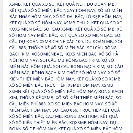
XSMB, KET QUA XO SO, KẾT QUẢ NET, DU DOAN MB,
KẾT QUẢ XỔ SỐ MIỀN BẮC NGÀY HÔM NAY, XỔ SỐ MIỀN
BẮC NGÀY HÔM NAY, XỔ SỐ ĐÀI BẮC, LÔ ĐẸP HÔM NAY,
KẾT QUẢ XỔ SỐ HÔM NAY, XSMB THU 2, KET QUA SO XO,
KQXS MIEN BẮC, SOI CẦU XSMB, KẾT QUẢ XỔ SỐ MB, XÔ
SỐ HÔM NAY MIỀN BẮC, KET QUA SO XO MIEN BAC, SOI
CẦU DỰ ĐOÁN XSMB CHÍNH XÁC 100, DU ĐOÁN MB, SOI
CẦU 888, THỐNG KÊ XỔ SỐ MIỀN BẮC, SOI CẦU RỒNG
BẠCH KIM, XOSOMIENBAC, KQXS MIEN BAC, XỔ SỐ HÀ
NỘI HÔM NAY, SOI CẦU MB RỒNG BẠCH KIM, XỔ SỐ
MIỀN BẮC HÔM QUẢ, SOI CAU RONG BẠCH KIM, SOI CẦU
MIỀN BẮC, RỒNG BẠCH KIM CHỐT SỐ HÔM NAY, XỔ SỐ
KIẾN THIẾT MIỀN BẮC HÔM NAY, KẾT QUẢ XỔ SỐ XSMB,
XỔ SỐ MIỀN BẮC TRỰC TIẾP, XSMBHOM NAY, XSMB
XSMN KẾT QUẢ XỔ SỐ MIỀN BẮC HÔM NAY, RONG BẠCH
KIM, THỐNG KÊ XSMB, XỔ SỐ KIẾN THIẾT MIÊN BẮC, SOI
CẦU MIỄN PHÍ 888, XO SO MIEN BAC HOM NAY, SỔ XÔ
MIÊN BẮC HÔM NAY, SOI CẦU 666, TRỰC TIẾP KẾT QUẢ
XỔ SỐ MIỀN BẮC, CAU MB, RÔNG BẠCH KIM, KẾT QUẢ
XỔ SỐ KIẾN THIẾT MIỀN BẮC, KQXSMB HÔM NAY, DỰ
ĐOÁN SỐ DE HÔM NAY, KẾT QUẢ XỔ SỐ MIỀN BẮC HÔM