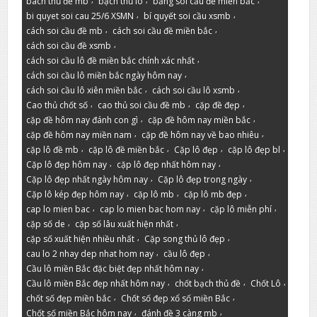
bach thủ đề mb
bạch thủ lô
bảng soi cầu đề miền bắc
,
,
bi quyet soi cau 25/6 XSMN
bí quyết soi cầu xsmb
,
,
cách soi cầu đề mb
cách soi cầu đề miền bắc
,
cách soi cầu đề xsmb
,
cách soi cầu lô đề miền bắc chính xác nhất
,
cách soi cầu lô miền bắc ngày hôm nay
,
,
cách soi cầu lô xiên miền bắc
cách soi cầu lô xsmb
,
,
,
Cao thủ chốt số
cao thủ soi cầu đề mb
cặp đề đẹp
,
,
cặp đề hôm nay đánh con gì
cặp đề hôm nay miền bắc
,
,
cặp đề hôm nay miền nam
cặp đề hôm nay về bao nhiêu
,
,
,
,
cặp lô đề mb
cặp lô đề miền bắc
Cặp lô đẹp
cặp lô đẹp bl
,
,
Cặp lô đẹp hôm nay
cặp lô đẹp nhất hôm nay
,
,
Cặp lô đẹp nhất ngày hôm nay
Cặp lô đẹp trong ngày
,
,
,
Cặp lô kép đẹp hôm nay
cặp lô mb
cặp lô mb đẹp
,
,
,
cap lo mien bac
cap lo mien bac hom nay
cặp lô miễn phí
,
,
cặp số de
cặp số lâu xuất hiện nhất
,
,
cặp số xuất hiện nhiều nhất
Cặp song thủ lô đẹp
,
,
cau lo 2 nhay dep nhat hom nay
cầu lô đẹp
,
Cầu lô miền Bắc đặc biệt đẹp nhất hôm nay
,
,
,
Cầu lô miền Bắc đẹp nhất hôm nay
chốt bạch thủ đề
Chốt Lô
,
,
chốt số đẹp miền bắc
Chốt số đẹp xổ số miền Bắc
,
,
Chốt số miền Bắc hôm nay
đánh đề 3 càng mb