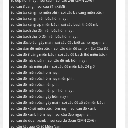
Số đẹp hôm nay
soi cầu
soi cau 24h XSMN 25/6
,
,
soi cau 3 cang
soi cau 31h XSMB
,
,
Soi cầu ba càng mb miễn phí
soi cầu ba càng miền bắc
,
soi cầu ba càng miền bắc hôm nay
,
,
soi cầu ba càng vip miền bắc
soi cầu bạch thủ đề mb
,
soi cầu bạch thủ đề miền bắc hôm nay
,
soi cầu bạch thủ lô đề miền bắc hôm nay
,
,
Soi cầu đặc biệt ngày mai
soi cầu đặc biệt xsmb ngày mai
,
,
,
soi cầu dàn đề miền bắc
soi cầu dàn đề xsmb
Soi Cầu Đề
,
,
soi cầu đề 3 càng miền bắc
soi cầu đề bạch thủ miền bắc
,
,
soi cầu đề mb chuẩn
soi cầu đề mb hôm nay
,
,
soi cầu đề mb miễn phí
soi cầu đề miền bắc 24 giờ
,
soi cầu đề miền bắc hom nay
,
soi cầu đề miền bắc hôm nay miễn phí
,
soi cầu đề miền bắc miễn phí
,
soi cầu đề miền bắc miễn phí hôm nay
,
soi cầu đề miền bắc ngày hôm nay
,
,
soi cầu đề miền bắc ngày mai
soi cầu đề xổ số miền bắc
,
,
soi cầu đề xổ số miền bắc hôm nay
soi cau đề xsmb
,
,
soi cầu đề xsmb hôm nay
soi cầu đẹp ngày mai
,
,
soi cau du doan xsmb
soi cau du đoan XSMN 25/6
,
soi cầu kết quả Xổ Số Miền Nam