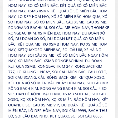
HOM NAY, SO XÔ MIÊN BẮC, KẾT QUẢ SỔ XÔ MIÊN BẮC
HÔM NAY, XSMB XSMN KẾT QUẢ XỐ SỐ MIỀN BẮC HÔM
NAY, LO ĐEP HOM NAY, XỔ SỐ MIỀN BẮC HOM QUA, XỔ
SO HOM NAY, SÔ XÔ MIÊN BÂC, CÂU XSMB, CAU XS MB,
RONGVANG BACHKIM, SOI CẦU MB HOM NAY, THONGKE
RONGBACHKIM, XS MIÊN BAC HOM NAY, DU ĐOÁN XỔ
SỐ, DU DOAN XO SỐ, DU DOAN KẾT QUẢ XỔ SỐ MIỀN
BẮC, KẾT QUA MB, KQ XSMB HOM NAY, KQ XS MB HOM
NAY, KETQUAXOSO MIENBAC, SOI CÂU 88, XS HÀ NỘI
HOM NAY, SOI CẦU XS MB, XÔ SÔ MIÊN BĂC NGAY HÔM
NAY, XO MIEN BẮC, XSMB RONGBACHKIM, DU ĐOAN
KET QUA XSMB, RONGBACHKIM 247, RONGBACHKIM
777, LO KHUNG 1 NGAY, SOI CAU MIEN BẮC, CAU LOTO,
SOI CAU 3CANG, CẦU RÔNG BACH KIM, KETQUA XOSO,
KẾT QUẢ XỔ SỐ MIÊN BẮC NGÀY HÔM NAY, SOI CÂU MB
RÔNG BACH KIM, RONG VANG BẠCH KIM, SOI CÂU 4 SO
VIP, DÀN ĐỀ RỒNG BẠCH KIM, XS MB SOI CAU, SOI CAU
XOSO, KQ XS HÔM NAY, KQ XS MIỀN BẮC HÔM NAY, KẾT
QUANET, SOI CAU XS MB VIP, DU ĐOÁN KẾT QUẢ XỔ SỐ
MIỀN BẮC, LÔ DEP HÔM NAY, SOI CÂU 9999, BACH THU
LÔ, SOI CẦU BAC NHO, KET QUAXOSO, SOI CÂU 6666,