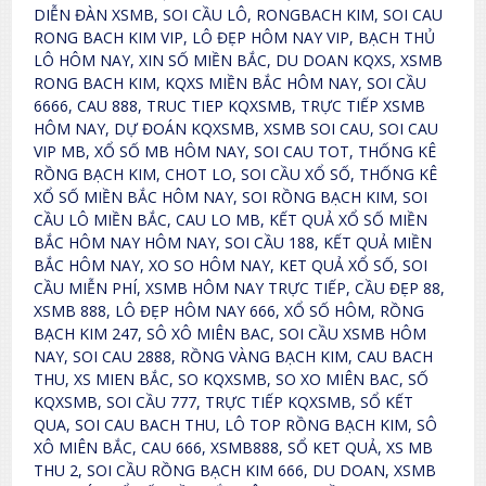
DIỄN ĐÀN XSMB, SOI CẦU LÔ, RONGBACH KIM, SOI CAU
RONG BACH KIM VIP, LÔ ĐẸP HÔM NAY VIP, BẠCH THỦ
LÔ HÔM NAY, XIN SỐ MIỀN BẮC, DU DOAN KQXS, XSMB
RONG BACH KIM, KQXS MIỀN BẮC HÔM NAY, SOI CẦU
6666, CAU 888, TRUC TIEP KQXSMB, TRỰC TIẾP XSMB
HÔM NAY, DỰ ĐOÁN KQXSMB, XSMB SOI CAU, SOI CAU
VIP MB, XỔ SỐ MB HÔM NAY, SOI CAU TOT, THỐNG KÊ
RỒNG BẠCH KIM, CHOT LO, SOI CẦU XỔ SỐ, THỐNG KÊ
XỔ SỐ MIỀN BẮC HÔM NAY, SOI RỒNG BẠCH KIM, SOI
CẦU LÔ MIỀN BẮC, CAU LO MB, KẾT QUẢ XỔ SỐ MIỀN
BẮC HÔM NAY HÔM NAY, SOI CẦU 188, KẾT QUẢ MIỀN
BẮC HÔM NAY, XO SO HÔM NAY, KET QUẢ XỔ SỐ, SOI
CẦU MIỄN PHÍ, XSMB HÔM NAY TRỰC TIẾP, CẦU ĐẸP 88,
XSMB 888, LÔ ĐẸP HÔM NAY 666, XỔ SỐ HÔM, RỒNG
BẠCH KIM 247, SÔ XÔ MIÊN BAC, SOI CẦU XSMB HÔM
NAY, SOI CAU 2888, RỒNG VÀNG BẠCH KIM, CAU BACH
THU, XS MIEN BẮC, SO KQXSMB, SO XO MIÊN BAC, SỐ
KQXSMB, SOI CẦU 777, TRỰC TIẾP KQXSMB, SỔ KẾT
QUA, SOI CAU BACH THU, LÔ TOP RỒNG BẠCH KIM, SÔ
XÔ MIÊN BẮC, CAU 666, XSMB888, SỔ KET QUẢ, XS MB
THU 2, SOI CẦU RỒNG BẠCH KIM 666, DU DOAN, XSMB