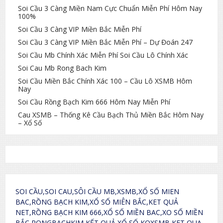
Soi Cầu 3 Càng Miền Nam Cực Chuẩn Miễn Phí Hôm Nay
100%
Soi Cầu 3 Càng VIP Miền Bắc Miễn Phí
Soi Cầu 3 Càng VIP Miền Bắc Miễn Phí – Dự Đoán 247
Soi Cầu Mb Chính Xác Miễn Phí Soi Cầu Lô Chính Xác
Soi Cau Mb Rong Bach Kim
Soi Cầu Miền Bắc Chính Xác 100 – Cầu Lô XSMB Hôm
Nay
Soi Cầu Rồng Bạch Kim 666 Hôm Nay Miễn Phí
Cau XSMB – Thống Kê Cầu Bạch Thủ Miền Bắc Hôm Nay
– Xổ Số
SOI CẦU,SOI CAU,SÔI CẦU MB,XSMB,XỔ SỐ MIEN
BAC,RỒNG BẠCH KIM,XỔ SỐ MIÊN BẮC,KET QUẢ
NET,RỒNG BẠCH KIM 666,XỔ SỐ MIỀN BAC,XO SỐ MIỀN
BẮC,RONGBẠCHKIM,KẾT QUẢ XỔ SỐ,KQXSMB,KET QUA