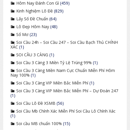
Hôm Nay Đánh Con Gì
(459)
Kinh Nghiệm Lô Đề
(829)
Lấy Số Đề Chuẩn
(64)
Lô Đẹp Hôm Nay
(48)
Sổ Mơ
(23)
Soi Cầu 24h – Soi Cầu 247 – Soi Cầu Bạch Thủ CHÍNH
XÁC
(1)
SOI CẦU 3 CÀNG
(1)
Soi Cầu 3 Càng 3 Miền Tỷ Lệ Trúng 99%
(1)
Soi Cầu 3 Càng Miền Nam Cực Chuẩn Miễn Phí Hôm
Nay 100%
(1)
Soi Cầu 3 Càng VIP Miền Bắc Miễn Phí
(1)
Soi Cầu 3 Càng VIP Miền Bắc Miễn Phí – Dự Đoán 247
(1)
Soi Cầu Lô Đề XSMB
(56)
Soi Cầu Mb Chính Xác Miễn Phí Soi Cầu Lô Chính Xác
(1)
Soi cầu MB chuẩn 100%
(15)