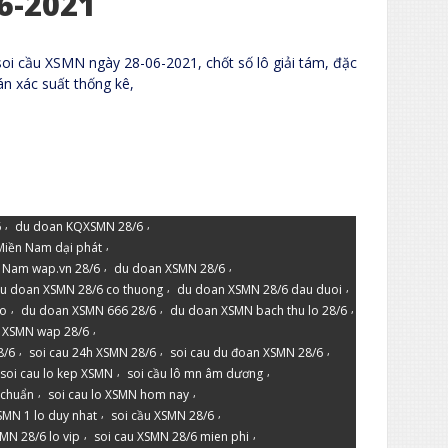
6-2021
i cầu XSMN ngày 28-06-2021, chốt số lô giải tám, đặc
án xác suất thống kê,
,
,
6
du doan KQXSMN 28/6
,
Miền Nam dại phát
,
,
n Nam wap.vn 28/6
du doan XSMN 28/6
,
,
u doan XSMN 28/6 co thuong
du doan XSMN 28/6 dau duoi
,
,
,
so
du doan XSMN 666 28/6
du doan XSMN bach thu lo 28/6
,
 XSMN wap 28/6
,
,
,
8/6
soi cau 24h XSMN 28/6
soi cau du đoan XSMN 28/6
,
,
soi cau lo kep XSMN
soi cầu lô mn âm dương
,
,
 chuẩn
soi cau lo XSMN hom nay
,
,
SMN 1 lo duy nhat
soi cầu XSMN 28/6
,
,
SMN 28/6 lo vip
soi cau XSMN 28/6 mien phi