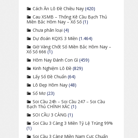
Cách Ăn Lô Đề Chiều Nay
(420)
Cau XSMB – Thống Kê Cầu Bạch Thủ
Miền Bắc Hôm Nay – Xổ Số
(1)
Chưa phân loại
(4)
Dự đoán KQXS 3 Miền
(1.464)
Giờ Vàng Chốt Số Miền Bắc Hôm Nay –
Xổ Số 666
(1)
Hôm Nay Đánh Con Gì
(459)
Kinh Nghiệm Lô Đề
(829)
Lấy Số Đề Chuẩn
(64)
Lô Đẹp Hôm Nay
(48)
Sổ Mơ
(23)
Soi Cầu 24h – Soi Cầu 247 – Soi Cầu
Bạch Thủ CHÍNH XÁC
(1)
SOI CẦU 3 CÀNG
(1)
Soi Cầu 3 Càng 3 Miền Tỷ Lệ Trúng 99%
(1)
Soi Cầu 3 Càng Miền Nam Cực Chuẩn