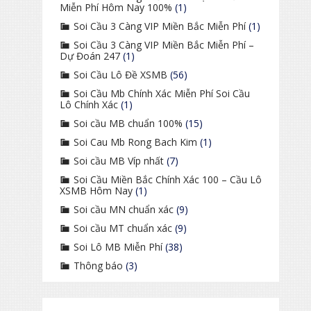
Miễn Phí Hôm Nay 100%
(1)
Soi Cầu 3 Càng VIP Miền Bắc Miễn Phí
(1)
Soi Cầu 3 Càng VIP Miền Bắc Miễn Phí –
Dự Đoán 247
(1)
Soi Cầu Lô Đề XSMB
(56)
Soi Cầu Mb Chính Xác Miễn Phí Soi Cầu
Lô Chính Xác
(1)
Soi cầu MB chuẩn 100%
(15)
Soi Cau Mb Rong Bach Kim
(1)
Soi cầu MB Víp nhất
(7)
Soi Cầu Miền Bắc Chính Xác 100 – Cầu Lô
XSMB Hôm Nay
(1)
Soi cầu MN chuẩn xác
(9)
Soi cầu MT chuẩn xác
(9)
Soi Lô MB Miễn Phí
(38)
Thông báo
(3)