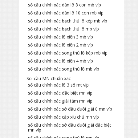
số cầu chính xác dàn lô 8 con mb víp
số cầu chính xác dàn lô 10 con mb víp
số cầu chính xác bạch thủ lô kép mb víp
số cầu chính xác bạch thủ lô mb víp
số cầu chính xác lô xiên 3 mb víp
số cầu chính xác lô xiên 2 mb víp
số cầu chính xác song thủ lô kép mb víp
số cầu chính xác lô xiên 4 mb víp
số cầu chính xác song thủ lô mb víp
Soi cầu MN chuẩn xác
số cầu chính xác lô 3 số mt víp
số cầu chính xác đặc biệt mn víp
số cầu chính xác giải tám mn víp
số cầu chính xác sớ đầu đuôi giải 8 mn víp
số cầu chính xác cặp xíu chủ mn víp
số cầu chính xác sớ đầu đuôi giải đặc biệt
mn víp
số cầu chính xác song thủ lô mn víp